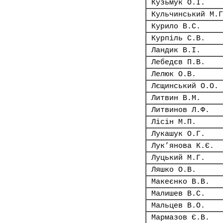
Кузьмук О.І.
Кульчинський М.Г
Курило В.С.
Курпіль С.В.
Ландик В.І.
Лебедєв П.В.
Лелюк О.В.
Лєщинський О.О.
Литвин В.М.
Литвинов Л.Ф.
Лісін М.П.
Лукашук О.Г.
Лук’янова К.Є.
Луцький М.Г.
Ляшко О.В.
Макеєнко В.В.
Малишев В.С.
Мальцев В.О.
Мармазов Є.В.