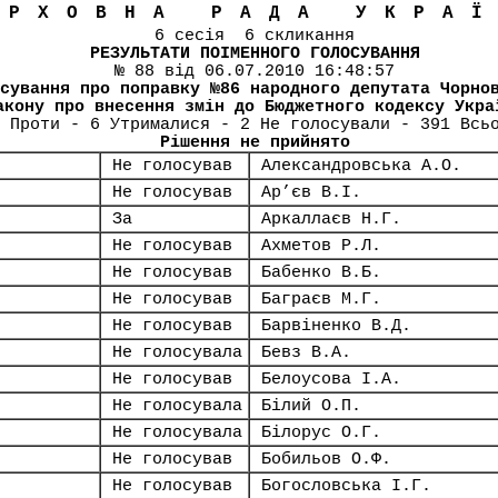
ЕРХОВНА РАДА УКРА
6 сесія 6 скликання
РЕЗУЛЬТАТИ ПОІМЕННОГО ГОЛОСУВАННЯ
№ 88 від 06.07.2010 16:48:57
сування про поправку №86 народного депутата Чорно
акону про внесення змін до Бюджетного кодексу Укра
 Проти - 6 Утрималися - 2 Не голосували - 391 Всь
Рішення не прийнято
Не голосував
Александровська А.О.
Не голосував
Ар’єв В.І.
За
Аркаллаєв Н.Г.
Не голосував
Ахметов Р.Л.
Не голосував
Бабенко В.Б.
Не голосував
Баграєв М.Г.
Не голосував
Барвіненко В.Д.
Не голосувала
Бевз В.А.
Не голосував
Белоусова І.А.
Не голосувала
Білий О.П.
Не голосувала
Білорус О.Г.
Не голосував
Бобильов О.Ф.
Не голосував
Богословська І.Г.