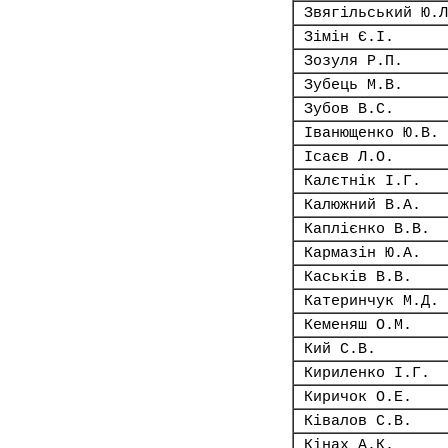
Звягільський Ю.Л
Зімін Є.І.
Зозуля Р.П.
Зубець М.В.
Зубов В.С.
Іванющенко Ю.В.
Ісаєв Л.О.
Калєтнік І.Г.
Калюжний В.А.
Каплієнко В.В.
Кармазін Ю.А.
Каськів В.В.
Катеринчук М.Д.
Кеменяш О.М.
Кий С.В.
Кириленко І.Г.
Киричок О.Е.
Ківалов С.В.
Кінах А.К.