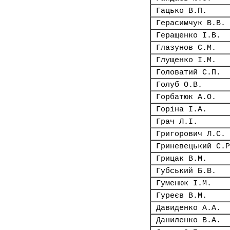
Гацько В.П.
Герасимчук В.В.
Геращенко І.В.
Глазунов С.М.
Глущенко І.М.
Головатий С.П.
Голуб О.В.
Горбатюк А.О.
Горіна І.А.
Грач Л.І.
Григорович Л.С.
Гриневецький С.Р
Грицак В.М.
Губський Б.В.
Гуменюк І.М.
Гуреєв В.М.
Давиденко А.А.
Даниленко В.А.