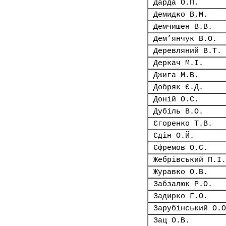
Дарда О.П.
Демидко В.М.
Демчишен В.В.
Дем’янчук В.О.
Деревляний В.Т.
Деркач М.І.
Джига М.В.
Добряк Є.Д.
Доній О.С.
Дубіль В.О.
Єгоренко Т.В.
Єдін О.Й.
Єфремов О.С.
Жебрівський П.І.
Журавко О.В.
Забзалюк Р.О.
Задирко Г.О.
Зарубінський О.О
Зац О.В.