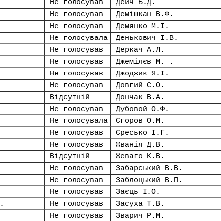
Не голосував
Дейч Б.Д.
Не голосував
Демішкан В.Ф.
Не голосував
Демянко М.І.
Не голосувала
Денькович І.В.
Не голосував
Деркач А.Л.
Не голосував
Джемілєв М. .
Не голосував
Джоджик Я.І.
Не голосував
Довгий С.О.
Відсутній
Дончак В.А.
Не голосував
Дубовой О.Ф.
Не голосувала
Єгоров О.М.
Не голосував
Єресько І.Г.
Не голосував
Жванія Д.В.
Відсутній
Жеваго К.В.
Не голосував
Забарський В.В.
Не голосував
Заблоцький В.П.
Не голосував
Заєць І.О.
.
Не голосував
Засуха Т.В.
Не голосував
Зварич Р.М.