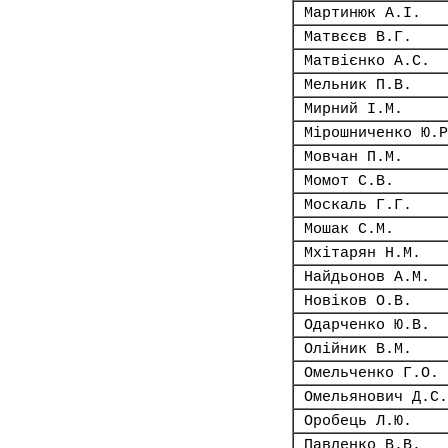
Мартинюк А.І.
Матвєєв В.Г.
Матвієнко А.С.
Мельник П.В.
Мирний І.М.
Мірошниченко Ю.Р
Мовчан П.М.
Момот С.В.
Москаль Г.Г.
Мошак С.М.
Мхітарян Н.М.
Найдьонов А.М.
Новіков О.В.
Одарченко Ю.В.
Олійник В.М.
Омельченко Г.О.
Омельянович Д.С.
Оробець Л.Ю.
Павленко В.В.