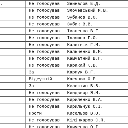
.
Не голосував
Зейналов Е.Д.
Не голосував
Злочевський М.В.
Не голосував
Зубанов В.О.
Не голосував
Зубик В.В.
Не голосував
Іваненко В.Г.
Не голосував
Ілляшов Г.О.
Не голосував
Калетнік Г.М.
Не голосував
Кальченко В.М.
Не голосував
Камчатний В.Г.
Не голосував
Каракай Ю.В.
За
Карпук В.Г.
Відсутній
Касянюк О.Р.
За
Келестин В.В.
Не голосував
Кендзьор Я.М.
Не голосував
Кириленко В.А.
Не голосував
Кирильчук Є.І.
Проти
Кисельов В.О.
Не голосував
Кілінкаров С.П.
Не голосував
Клименко О.І.