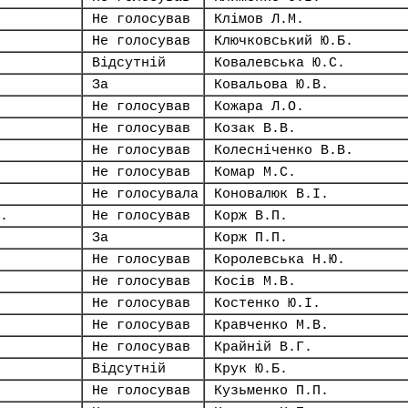
Не голосував
Клімов Л.М.
Не голосував
Ключковський Ю.Б.
Відсутній
Ковалевська Ю.С.
За
Ковальова Ю.В.
Не голосував
Кожара Л.О.
Не голосував
Козак В.В.
Не голосував
Колесніченко В.В.
Не голосував
Комар М.С.
Не голосувала
Коновалюк В.І.
.
Не голосував
Корж В.П.
За
Корж П.П.
Не голосував
Королевська Н.Ю.
Не голосував
Косів М.В.
Не голосував
Костенко Ю.І.
Не голосував
Кравченко М.В.
Не голосував
Крайній В.Г.
Відсутній
Крук Ю.Б.
Не голосував
Кузьменко П.П.