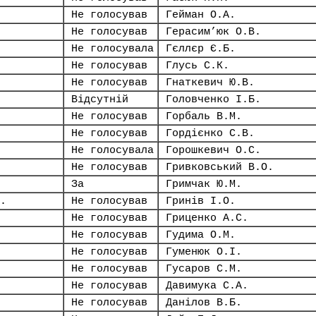
Не голосував
Гейман О.А.
Не голосував
Герасим’юк О.В.
Не голосувала
Гєллєр Є.Б.
Не голосував
Глусь С.К.
Не голосував
Гнаткевич Ю.В.
Відсутній
Головченко І.Б.
Не голосував
Горбаль В.М.
Не голосував
Гордієнко С.В.
Не голосувала
Горошкевич О.С.
Не голосував
Гривковський В.О.
За
Гримчак Ю.М.
.
Не голосував
Гринів І.О.
Не голосував
Гриценко А.С.
Не голосував
Гудима О.М.
Не голосував
Гуменюк О.І.
Не голосував
Гусаров С.М.
Не голосував
Давимука С.А.
Не голосував
Данілов В.Б.