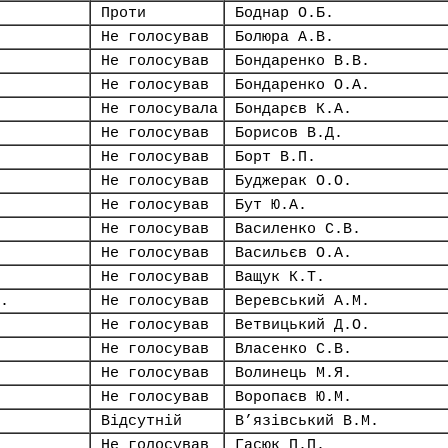
Проти
Боднар О.Б.
Не голосував
Болюра А.В.
Не голосував
Бондаренко В.В.
Не голосував
Бондаренко О.А.
Не голосувала
Бондарєв К.А.
Не голосував
Борисов В.Д.
Не голосував
Борт В.П.
Не голосував
Буджерак О.О.
Не голосував
Бут Ю.А.
Не голосував
Василенко С.В.
Не голосував
Васильєв О.А.
Не голосував
Ващук К.Т.
.
Не голосував
Веревський А.М.
Не голосував
Ветвицький Д.О.
Не голосував
Власенко С.В.
Не голосував
Волинець М.Я.
Не голосував
Воропаєв Ю.М.
Відсутній
В’язівський В.М.
Не голосував
Гасюк П.П.