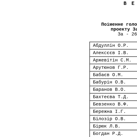
В
Поіменне голо
проекту З
За - 26
Абдуллін О.Р.
Алексєєв І.В.
Аржевітін С.М.
Арутюнов Г.Р.
Бабаєв О.М.
Бабурін О.В.
Баранов В.О.
Бахтеєва Т.Д.
Бевзенко В.Ф.
Бережна І.Г.
Білозір О.В.
Бірюк Л.В.
Богдан Р.Д.