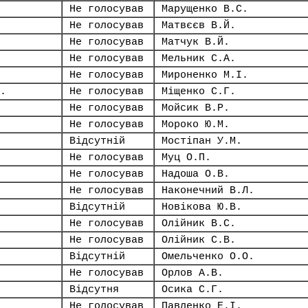
Не голосував
Марущенко В.С.
Не голосував
Матвєєв В.Й.
Не голосував
Матчук В.Й.
Не голосував
Мельник С.А.
Не голосував
Мироненко М.І.
.
Не голосував
Міщенко С.Г.
Не голосував
Мойсик В.Р.
Не голосував
Мороко Ю.М.
Відсутній
Мостіпан У.М.
Не голосував
Муц О.П.
Не голосував
Надоша О.В.
Не голосував
Наконечний В.Л.
Відсутній
Новікова Ю.В.
Не голосував
Олійник В.С.
Не голосував
Олійник С.В.
Відсутній
Омельченко О.О.
Не голосував
Орлов А.В.
Відсутня
Осика С.Г.
Не голосував
Павленко Е.І.