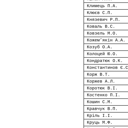
Климець П.А.
Клюєв С.П.
Князевич Р.П.
Коваль В.С.
Ковзель М.О.
Кожем’якін А.А.
Козуб О.А.
Колоцей Ю.О.
Кондратюк О.К.
Константинов Є.С
Корж В.Т.
Коржев А.Л.
Коротюк В.І.
Костенко П.І.
Кошин С.М.
Кравчук В.П.
Кріль І.І.
Круць М.Ф.