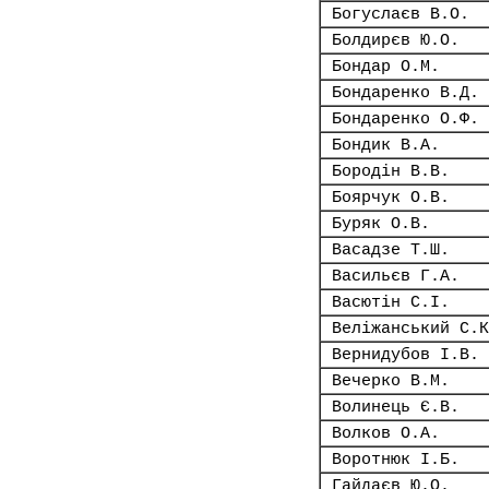
Богуслаєв В.О.
Болдирєв Ю.О.
Бондар О.М.
Бондаренко В.Д.
Бондаренко О.Ф.
Бондик В.А.
Бородін В.В.
Боярчук О.В.
Буряк О.В.
Васадзе Т.Ш.
Васильєв Г.А.
Васютін С.І.
Веліжанський С.К
Вернидубов І.В.
Вечерко В.М.
Волинець Є.В.
Волков О.А.
Воротнюк І.Б.
Гайдаєв Ю.О.