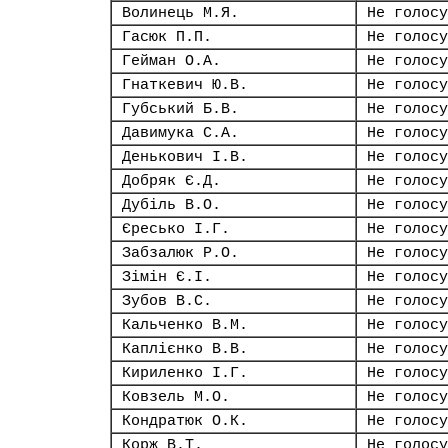
Волинець М.Я.
Не голосу
Гасюк П.П.
Не голосу
Гейман О.А.
Не голосу
Гнаткевич Ю.В.
Не голосу
Губський Б.В.
Не голосу
Давимука С.А.
Не голосу
Денькович І.В.
Не голосу
Добряк Є.Д.
Не голосу
Дубіль В.О.
Не голосу
Єресько І.Г.
Не голосу
Забзалюк Р.О.
Не голосу
Зімін Є.І.
Не голосу
Зубов В.С.
Не голосу
Кальченко В.М.
Не голосу
Каплієнко В.В.
Не голосу
Кириленко І.Г.
Не голосу
Ковзель М.О.
Не голосу
Кондратюк О.К.
Не голосу
Корж В.Т.
Не голосу