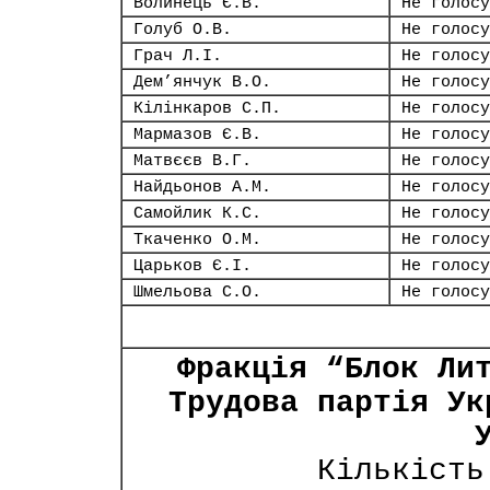
Волинець Є.В.
Не голосу
Голуб О.В.
Не голосу
Грач Л.І.
Не голосу
Дем’янчук В.О.
Не голосу
Кілінкаров С.П.
Не голосу
Мармазов Є.В.
Не голосу
Матвєєв В.Г.
Не голосу
Найдьонов А.М.
Не голосу
Самойлик К.С.
Не голосу
Ткаченко О.М.
Не голосу
Царьков Є.І.
Не голосу
Шмельова С.О.
Не голосу
Фракція “Блок Ли
Трудова партія Ук
Кількість