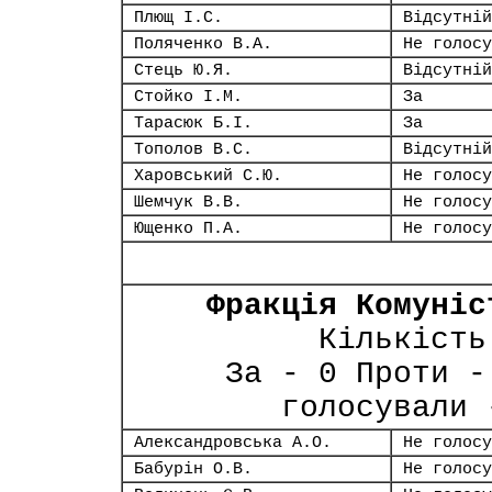
Плющ І.С.
Відсутній
Поляченко В.А.
Не голосу
Стець Ю.Я.
Відсутній
Стойко І.М.
За
Тарасюк Б.І.
За
Тополов В.С.
Відсутній
Харовський С.Ю.
Не голосу
Шемчук В.В.
Не голосу
Ющенко П.А.
Не голосу
Фракція Комуніс
Кількість
За - 0 Проти -
голосували 
Александровська А.О.
Не голосу
Бабурін О.В.
Не голосу