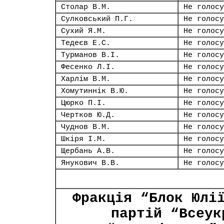
Столар В.М.
Не голосу
Сулковський П.Г.
Не голосу
Сухий Я.М.
Не голосу
Тедеєв Е.С.
Не голосу
Турманов В.І.
Не голосу
Фесенко Л.І.
Не голосу
Харлім В.М.
Не голосу
Хомутиннік В.Ю.
Не голосу
Цюрко П.І.
Не голосу
Чертков Ю.Д.
Не голосу
Чуднов В.М.
Не голосу
Шкіря І.М.
Не голосу
Щербань А.В.
Не голосу
Янукович В.В.
Не голосу
Фракція “Блок Юлі
партій “Всеук