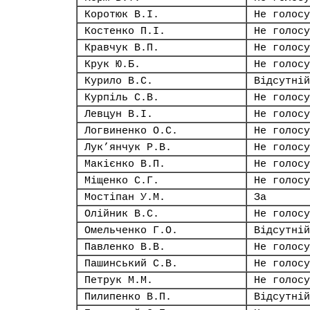
Коротюк В.І.
Не голосу
Костенко П.І.
Не голосу
Кравчук В.П.
Не голосу
Крук Ю.Б.
Не голосу
Курило В.С.
Відсутній
Курпіль С.В.
Не голосу
Левцун В.І.
Не голосу
Логвиненко О.С.
Не голосу
Лук’янчук Р.В.
Не голосу
Макієнко В.П.
Не голосу
Міщенко С.Г.
Не голосу
Мостіпан У.М.
За
Олійник В.С.
Не голосу
Омельченко Г.О.
Відсутній
Павленко В.В.
Не голосу
Пашинський С.В.
Не голосу
Петрук М.М.
Не голосу
Пилипенко В.П.
Відсутній