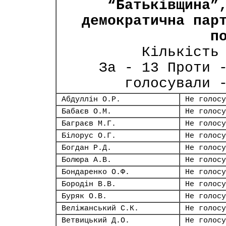
“Батьківщина”
демократична пар
п
Кількість
За - 13 Проти 
голосували 
Абдуллін О.Р.
Не голосу
Бабаєв О.М.
Не голосу
Баграєв М.Г.
Не голосу
Білорус О.Г.
Не голосу
Богдан Р.Д.
Не голосу
Болюра А.В.
Не голосу
Бондаренко О.Ф.
Не голосу
Бородін В.В.
Не голосу
Буряк О.В.
Не голосу
Веліжанський С.К.
Не голосу
Ветвицький Д.О.
Не голосу