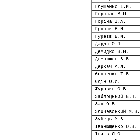
Глущенко І.М.
Горбаль В.М.
Горіна І.А.
Грицак В.М.
Гуреєв В.М.
Дарда О.П.
Демидко В.М.
Демчишен В.В.
Деркач А.Л.
Єгоренко Т.В.
Єдін О.Й.
Журавко О.В.
Заблоцький В.П.
Зац О.В.
Злочевський М.В.
Зубець М.В.
Іванющенко Ю.В.
Ісаєв Л.О.