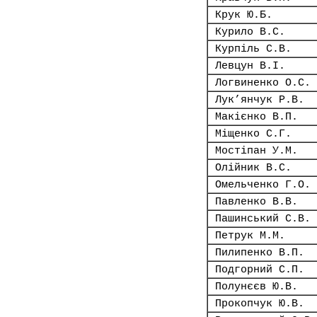
Крук Ю.Б.
Курило В.С.
Курпіль С.В.
Левцун В.І.
Логвиненко О.С.
Лук’янчук Р.В.
Макієнко В.П.
Міщенко С.Г.
Мостіпан У.М.
Олійник В.С.
Омельченко Г.О.
Павленко В.В.
Пашинський С.В.
Петрук М.М.
Пилипенко В.П.
Подгорний С.П.
Полунєєв Ю.В.
Прокопчук Ю.В.