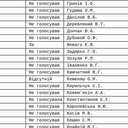
Не голосував
Гринів І.О.
Не голосував
Гудима О.М.
Не голосував
Данілов В.Б.
Не голосував
Деревляний В.Т.
Не голосував
Дончак В.А.
Не голосував
Дубовой О.Ф.
За
Жеваго К.В.
Не голосував
Задирко Г.О.
Не голосував
Зозуля Р.П.
Не голосував
Іваненко В.Г.
Не голосував
Камчатний В.Г.
Відсутній
Кеменяш О.М.
Не голосував
Кирильчук Є.І.
Не голосував
Кожем’якін А.А.
Не голосувала
Константинов Є.С.
Не голосував
Королевська Н.Ю.
Не голосував
Косів М.В.
Не голосував
Кошин С.М.
Не голосував
Крайній В.Г.