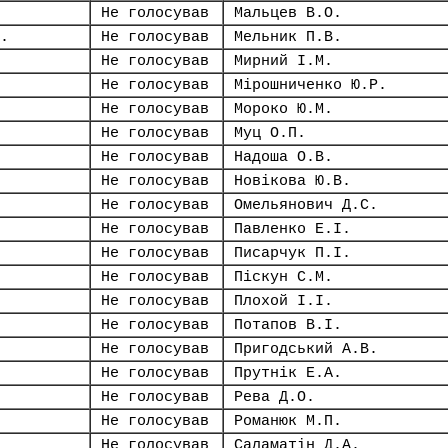
Не голосував
Мальцев В.О.
.
Не голосував
Мельник П.В.
Не голосував
Мирний І.М.
Не голосував
Мірошниченко Ю.Р.
Не голосував
Мороко Ю.М.
Не голосував
Муц О.П.
Не голосував
Надоша О.В.
Не голосував
Новікова Ю.В.
Не голосував
Омельянович Д.С.
Не голосував
Павленко Е.І.
Не голосував
Писарчук П.І.
Не голосував
Піскун С.М.
Не голосував
Плохой І.І.
Не голосував
Потапов В.І.
Не голосував
Пригодський А.В.
Не голосував
Прутнік Е.А.
Не голосував
Рева Д.О.
Не голосував
Романюк М.П.
Не голосував
Саламатін Д.А.