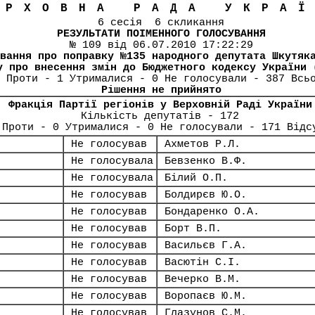
ЕРХОВНА РАДА УКРА
6 сесія 6 скликання
РЕЗУЛЬТАТИ ПОІМЕННОГО ГОЛОСУВАННЯ
№ 109 від 06.07.2010 17:22:29
вання про поправку №135 народного депутата Шкутяк
у про внесення змін до Бюджетного кодексу України 
 Проти - 1 Утрималися - 0 Не голосували - 387 Всь
Рішення не прийнято
Фракція Партії регіонів у Верховній Раді України
Кількість депутатів - 172
 Проти - 0 Утрималися - 0 Не голосували - 171 Відс
Не голосував
Ахметов Р.Л.
Не голосувала
Бевзенко В.Ф.
Не голосувала
Білий О.П.
Не голосував
Болдирєв Ю.О.
Не голосував
Бондаренко О.А.
Не голосував
Борт В.П.
Не голосував
Васильєв Г.А.
Не голосував
Васютін С.І.
Не голосував
Вечерко В.М.
Не голосував
Воропаєв Ю.М.
Не голосував
Глазунов С.М.