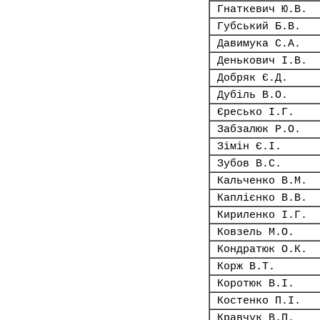
Гнаткевич Ю.В.
Губський Б.В.
Давимука С.А.
Денькович І.В.
Добряк Є.Д.
Дубіль В.О.
Єресько І.Г.
Забзалюк Р.О.
Зімін Є.І.
Зубов В.С.
Кальченко В.М.
Каплієнко В.В.
Кириленко І.Г.
Ковзель М.О.
Кондратюк О.К.
Корж В.Т.
Коротюк В.І.
Костенко П.І.
Кравчук В.П.