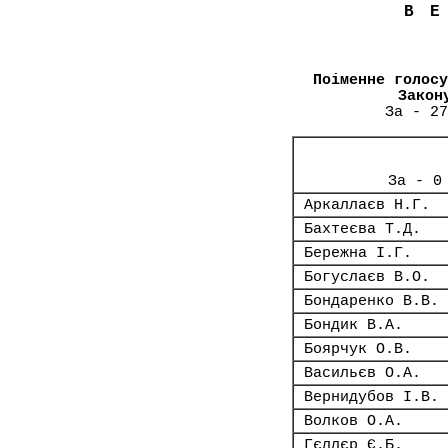
В
Поіменне голосу
Закон
За - 27
За - 0
Аркаллаєв Н.Г.
Бахтеєва Т.Д.
Бережна І.Г.
Богуслаєв В.О.
Бондаренко В.В.
Бондик В.А.
Боярчук О.В.
Васильєв О.А.
Вернидубов І.В.
Волков О.А.
Гєллєр Є.Б.