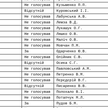
Не голосував
Кузьменко П.П.
Відсутній
Куровський І.І.
Не голосував
Лабунська А.В.
Не голосував
Лемза В.Д.
Не голосував
Лукашук О.Г.
Не голосував
Ляшко О.В.
Не голосував
Маліч О.В.
Не голосував
Мовчан П.М.
За
Одарченко Ю.В.
Не голосував
Олійник С.В.
Відсутній
Осика С.Г.
Не голосував
Павловський А.М.
Не голосував
Петренко В.М.
Не голосував
Пєрєдєрій В.Г.
Відсутній
Писаренко В.В.
Не голосував
Полохало В.І.
Не голосував
Потапчук М.Л.
За
Пудов Б.М.