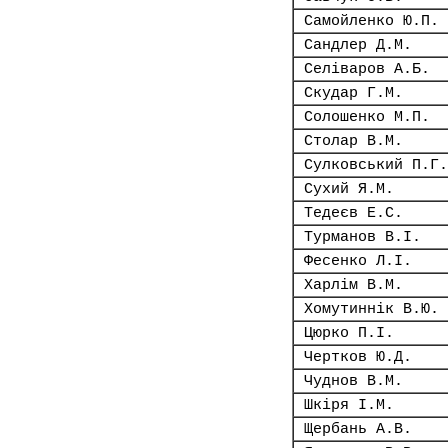
Самойленко Ю.П.
Сандлер Д.М.
Селіваров А.Б.
Скудар Г.М.
Солошенко М.П.
Столар В.М.
Сулковський П.Г.
Сухий Я.М.
Тедеєв Е.С.
Турманов В.І.
Фесенко Л.І.
Харлім В.М.
Хомутиннік В.Ю.
Цюрко П.І.
Чертков Ю.Д.
Чуднов В.М.
Шкіря І.М.
Щербань А.В.