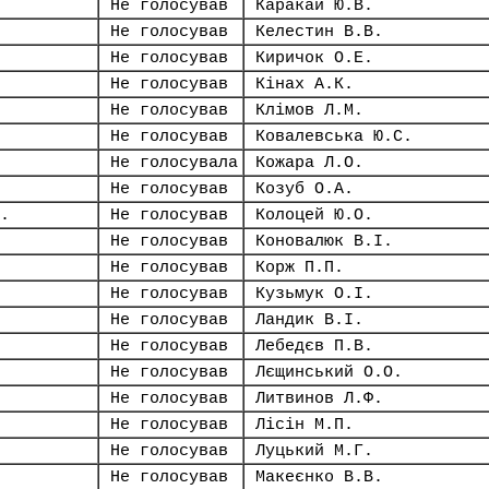
Не голосував
Каракай Ю.В.
Не голосував
Келестин В.В.
Не голосував
Киричок О.Е.
Не голосував
Кінах А.К.
Не голосував
Клімов Л.М.
Не голосував
Ковалевська Ю.С.
Не голосувала
Кожара Л.О.
Не голосував
Козуб О.А.
.
Не голосував
Колоцей Ю.О.
Не голосував
Коновалюк В.І.
Не голосував
Корж П.П.
Не голосував
Кузьмук О.І.
Не голосував
Ландик В.І.
Не голосував
Лебедєв П.В.
Не голосував
Лєщинський О.О.
Не голосував
Литвинов Л.Ф.
Не голосував
Лісін М.П.
Не голосував
Луцький М.Г.
Не голосував
Макеєнко В.В.