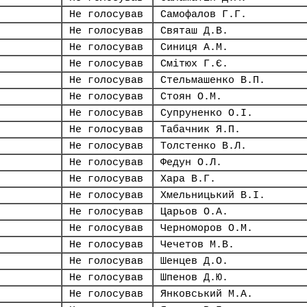
Не голосував
Самофалов Г.Г.
Не голосував
Святаш Д.В.
Не голосував
Синиця А.М.
Не голосував
Смітюх Г.Є.
Не голосував
Стельмашенко В.П.
Не голосував
Стоян О.М.
Не голосував
Супруненко О.І.
Не голосував
Табачник Я.П.
Не голосував
Толстенко В.Л.
Не голосував
Федун О.Л.
Не голосував
Хара В.Г.
Не голосував
Хмельницький В.І.
Не голосував
Царьов О.А.
Не голосував
Черноморов О.М.
Не голосував
Чечетов М.В.
Не голосував
Шенцев Д.О.
Не голосував
Шпенов Д.Ю.
Не голосував
Янковський М.А.