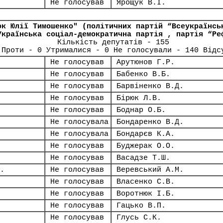
Не голосував
Ярощук В.І.
ок Юлії Тимошенко" (політичних партій “Всеукраїнсь
Українська соціал-демократична партія , партія “Ре
Кількість депутатів - 155
 Проти - 0 Утрималися - 0 Не голосували - 140 Відс
Не голосував
Арутюнов Г.Р.
Не голосував
Бабенко В.Б.
Не голосував
Барвіненко В.Д.
Не голосував
Бірюк Л.В.
Не голосував
Боднар О.Б.
Не голосувала
Бондаренко В.Д.
Не голосувала
Бондарєв К.А.
Не голосував
Буджерак О.О.
Не голосував
Васадзе Т.Ш.
.
Не голосував
Веревський А.М.
Не голосував
Власенко С.В.
Не голосував
Воротнюк І.Б.
Не голосував
Гацько В.П.
Не голосував
Глусь С.К.