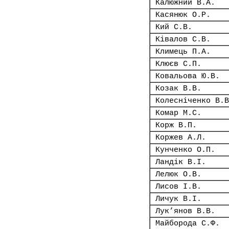
Калюжний В.А.
Касянюк О.Р.
Кий С.В.
Ківалов С.В.
Климець П.А.
Клюєв С.П.
Ковальова Ю.В.
Козак В.В.
Колесніченко В.В
Комар М.С.
Корж В.П.
Коржев А.Л.
Кунченко О.П.
Ландік В.І.
Лелюк О.В.
Лисов І.В.
Личук В.І.
Лук’янов В.В.
Майборода С.Ф.