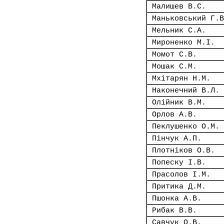
Малишев В.С.
Маньковський Г.В
Мельник С.А.
Мироненко М.І.
Момот С.В.
Мошак С.М.
Мхітарян Н.М.
Наконечний В.Л.
Олійник В.М.
Орлов А.В.
Пеклушенко О.М.
Пінчук А.П.
Плотніков О.В.
Попеску І.В.
Прасолов І.М.
Притика Д.М.
Пшонка А.В.
Рибак В.В.
Савчук О.В.