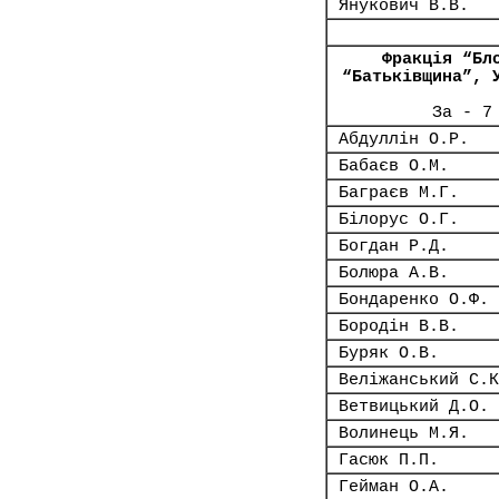
Янукович В.В.
Фракція “Бл
“Батьківщина”, 
За - 7
Абдуллін О.Р.
Бабаєв О.М.
Баграєв М.Г.
Білорус О.Г.
Богдан Р.Д.
Болюра А.В.
Бондаренко О.Ф.
Бородін В.В.
Буряк О.В.
Веліжанський С.К
Ветвицький Д.О.
Волинець М.Я.
Гасюк П.П.
Гейман О.А.