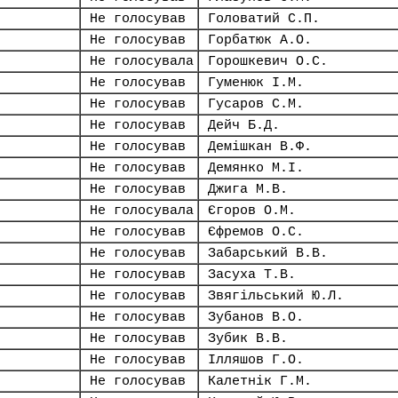
Не голосував
Головатий С.П.
Не голосував
Горбатюк А.О.
Не голосувала
Горошкевич О.С.
Не голосував
Гуменюк І.М.
Не голосував
Гусаров С.М.
Не голосував
Дейч Б.Д.
Не голосував
Демішкан В.Ф.
Не голосував
Демянко М.І.
Не голосував
Джига М.В.
Не голосувала
Єгоров О.М.
Не голосував
Єфремов О.С.
Не голосував
Забарський В.В.
Не голосував
Засуха Т.В.
Не голосував
Звягільський Ю.Л.
Не голосував
Зубанов В.О.
Не голосував
Зубик В.В.
Не голосував
Ілляшов Г.О.
Не голосував
Калетнік Г.М.