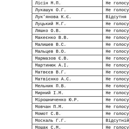
Лісін М.П.
Не голосу
Лукашук О.Г.
Не голосу
Лук’янова К.Є.
Відсутня
Луцький М.Г.
Не голосу
Ляшко О.В.
Не голосу
Макеєнко В.В.
Не голосу
Малишев В.С.
Не голосу
Мальцев В.О.
Не голосу
Мармазов Є.В.
Не голосу
Мартинюк А.І.
Не голосу
Матвєєв В.Г.
Не голосу
Матвієнко А.С.
Не голосу
Мельник П.В.
Не голосу
Мирний І.М.
Не голосу
Мірошниченко Ю.Р.
Не голосу
Мовчан П.М.
Не голосу
Момот С.В.
Не голосу
Москаль Г.Г.
Відсутній
Мошак С.М.
Не голосу