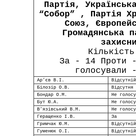
Партія, Українськ
“Собор” , Партія Х
Союз, Європей
Громадянська п
захисн
Кількість
За - 14 Проти 
голосували 
Ар’єв В.І.
Відсутній
Білозір О.В.
Відсутня
Бондар О.М.
Не голосу
Бут Ю.А.
Не голосу
В’язівський В.М.
Не голосу
Геращенко І.В.
За
Гримчак Ю.М.
Відсутній
Гуменюк О.І.
Відсутній