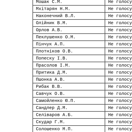
Мошак С.М.
Не голосу
Мхітарян Н.М.
Не голосу
Наконечний В.Л.
Не голосу
Олійник В.М.
Не голосу
Орлов А.В.
Не голосу
Пеклушенко О.М.
Не голосу
Пінчук А.П.
Не голосу
Плотніков О.В.
Не голосу
Попеску І.В.
Не голосу
Прасолов І.М.
Не голосу
Притика Д.М.
Не голосу
Пшонка А.В.
Не голосу
Рибак В.В.
Не голосу
Савчук О.В.
Не голосу
Самойленко Ю.П.
Не голосу
Сандлер Д.М.
Не голосу
Селіваров А.Б.
Не голосу
Скудар Г.М.
Не голосу
Солошенко М.П.
Не голосу