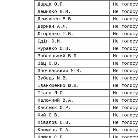
Дарда О.П.
Не голосу
Демидко В.М.
Не голосу
Демчишен В.В.
Не голосу
Деркач А.Л.
Не голосу
Єгоренко Т.В.
Не голосу
Єдін О.Й.
Не голосу
Журавко О.В.
Не голосу
Заблоцький В.П.
Не голосу
Зац О.В.
Не голосу
Злочевський М.В.
Не голосу
Зубець М.В.
Не голосу
Іванющенко Ю.В.
Не голосу
Ісаєв Л.О.
Не голосу
Калюжний В.А.
Не голосу
Касянюк О.Р.
Не голосу
Кий С.В.
Не голосу
Ківалов С.В.
Не голосу
Климець П.А.
Не голосу
Клюєв С.П.
Не голосу