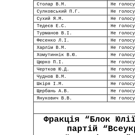
Столар В.М.
Не голосу
Сулковський П.Г.
Не голосу
Сухий Я.М.
Не голосу
Тедеєв Е.С.
Не голосу
Турманов В.І.
Не голосу
Фесенко Л.І.
Не голосу
Харлім В.М.
Не голосу
Хомутиннік В.Ю.
Не голосу
Цюрко П.І.
Не голосу
Чертков Ю.Д.
Не голосу
Чуднов В.М.
Не голосу
Шкіря І.М.
Не голосу
Щербань А.В.
Не голосу
Янукович В.В.
Не голосу
Фракція “Блок Юлі
партій “Всеук