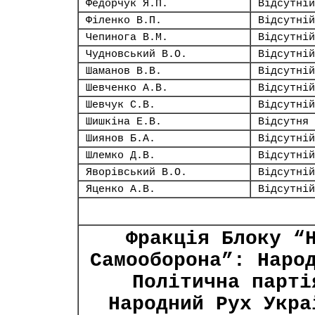
Федорчук Я.П.
Відсутній
Філенко В.П.
Відсутній
Чепинога В.М.
Відсутній
Чудновський В.О.
Відсутній
Шаманов В.В.
Відсутній
Шевченко А.В.
Відсутній
Шевчук С.В.
Відсутній
Шишкіна Е.В.
Відсутня
Шиянов Б.А.
Відсутній
Шлемко Д.В.
Відсутній
Яворівський В.О.
Відсутній
Яценко А.В.
Відсутній
Фракція Блоку “
Самооборона”: Наро
Політична парті
Народний Рух Укра