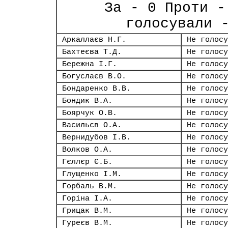
За - 0 Проти -
голосували 
Аркаллаєв Н.Г.
Не голосу
Бахтеєва Т.Д.
Не голосу
Бережна І.Г.
Не голосу
Богуслаєв В.О.
Не голосу
Бондаренко В.В.
Не голосу
Бондик В.А.
Не голосу
Боярчук О.В.
Не голосу
Васильєв О.А.
Не голосу
Вернидубов І.В.
Не голосу
Волков О.А.
Не голосу
Гєллєр Є.Б.
Не голосу
Глущенко І.М.
Не голосу
Горбаль В.М.
Не голосу
Горіна І.А.
Не голосу
Грицак В.М.
Не голосу
Гуреєв В.М.
Не голосу