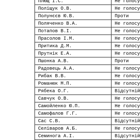
Плющ І.С.
Не голосу
Поліщук О.В.
Не голосу
Полунєєв Ю.В.
Проти
Поляченко В.А.
Не голосу
Потапов В.І.
Не голосу
Прасолов І.М.
Не голосу
Притика Д.М.
Не голосу
Прутнік Е.А.
Не голосу
Пшонка А.В.
Проти
Радовець А.А.
Не голосу
Рибак В.В.
Не голосу
Романюк М.П.
Не голосу
Рябека О.Г.
Відсутній
Савчук О.В.
Не голосу
Самойленко Ю.П.
Не голосу
Самофалов Г.Г.
Не голосу
Сас С.В.
Відсутній
Селіваров А.Б.
Не голосу
Семинога А.І.
Відсутній