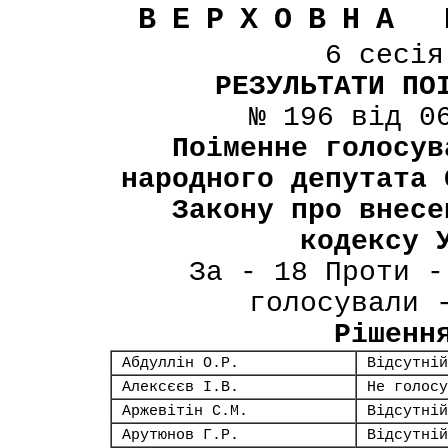
ВЕРХОВНА 
6 сесі
РЕЗУЛЬТАТИ ПО
№ 196 від 0
Поіменне голосув
народного депутата 
Закону про внесе
кодексу 
За - 18 Проти -
голосували 
Рішенн
Абдуллін О.Р.
Відсутній
Алексєєв І.В.
Не голосу
Аржевітін С.М.
Відсутній
Арутюнов Г.Р.
Відсутній