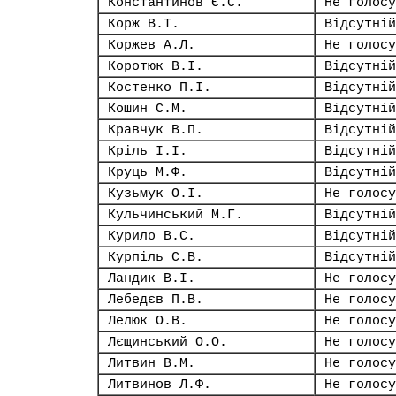
Константинов Є.С.
Не голосу
Корж В.Т.
Відсутній
Коржев А.Л.
Не голосу
Коротюк В.І.
Відсутній
Костенко П.І.
Відсутній
Кошин С.М.
Відсутній
Кравчук В.П.
Відсутній
Кріль І.І.
Відсутній
Круць М.Ф.
Відсутній
Кузьмук О.І.
Не голосу
Кульчинський М.Г.
Відсутній
Курило В.С.
Відсутній
Курпіль С.В.
Відсутній
Ландик В.І.
Не голосу
Лебедєв П.В.
Не голосу
Лелюк О.В.
Не голосу
Лєщинський О.О.
Не голосу
Литвин В.М.
Не голосу
Литвинов Л.Ф.
Не голосу