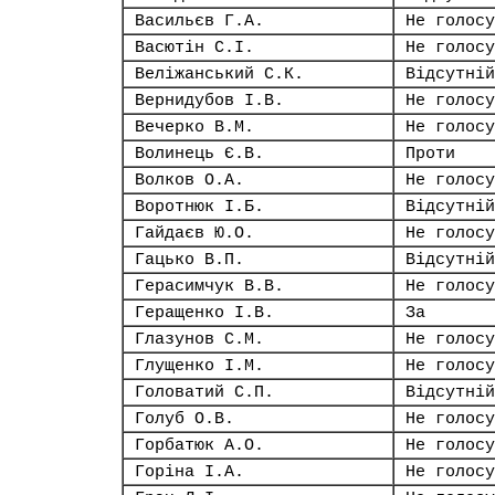
Васильєв Г.А.
Не голосу
Васютін С.І.
Не голосу
Веліжанський С.К.
Відсутній
Вернидубов І.В.
Не голосу
Вечерко В.М.
Не голосу
Волинець Є.В.
Проти
Волков О.А.
Не голосу
Воротнюк І.Б.
Відсутній
Гайдаєв Ю.О.
Не голосу
Гацько В.П.
Відсутній
Герасимчук В.В.
Не голосу
Геращенко І.В.
За
Глазунов С.М.
Не голосу
Глущенко І.М.
Не голосу
Головатий С.П.
Відсутній
Голуб О.В.
Не голосу
Горбатюк А.О.
Не голосу
Горіна І.А.
Не голосу