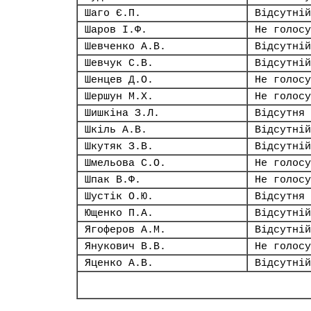
Шаго Є.П.
Відсутній
Шаров І.Ф.
Не голосу
Шевченко А.В.
Відсутній
Шевчук С.В.
Відсутній
Шенцев Д.О.
Не голосу
Шершун М.Х.
Не голосу
Шишкіна З.Л.
Відсутня
Шкіль А.В.
Відсутній
Шкутяк З.В.
Відсутній
Шмельова С.О.
Не голосу
Шпак В.Ф.
Не голосу
Шустік О.Ю.
Відсутня
Ющенко П.А.
Відсутній
Ягоферов А.М.
Відсутній
Янукович В.В.
Не голосу
Яценко А.В.
Відсутній