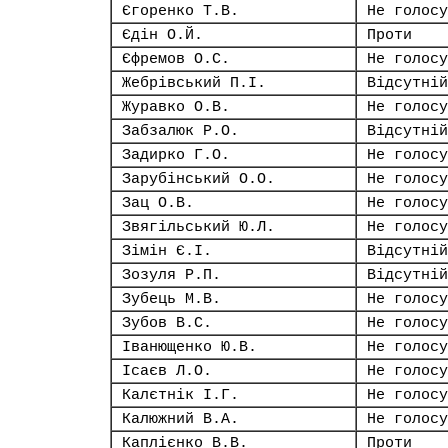
Єгоренко Т.В.
Не голосу
Єдін О.Й.
Проти
Єфремов О.С.
Не голосу
Жебрівський П.І.
Відсутній
Журавко О.В.
Не голосу
Забзалюк Р.О.
Відсутній
Задирко Г.О.
Не голосу
Зарубінський О.О.
Не голосу
Зац О.В.
Не голосу
Звягільський Ю.Л.
Не голосу
Зімін Є.І.
Відсутній
Зозуля Р.П.
Відсутній
Зубець М.В.
Не голосу
Зубов В.С.
Не голосу
Іванющенко Ю.В.
Не голосу
Ісаєв Л.О.
Не голосу
Калєтнік І.Г.
Не голосу
Калюжний В.А.
Не голосу
Каплієнко В.В.
Проти