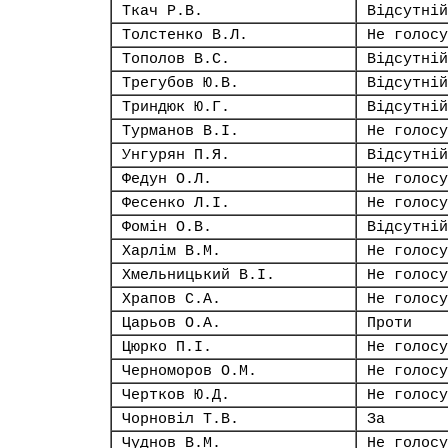
Ткач Р.В.
Відсутній
Толстенко В.Л.
Не голосу
Тополов В.С.
Відсутній
Трегубов Ю.В.
Відсутній
Триндюк Ю.Г.
Відсутній
Турманов В.І.
Не голосу
Унгурян П.Я.
Відсутній
Федун О.Л.
Не голосу
Фесенко Л.І.
Не голосу
Фомін О.В.
Відсутній
Харлім В.М.
Не голосу
Хмельницький В.І.
Не голосу
Храпов С.А.
Не голосу
Царьов О.А.
Проти
Цюрко П.І.
Не голосу
Черноморов О.М.
Не голосу
Чертков Ю.Д.
Не голосу
Чорновіл Т.В.
За
Чуднов В.М.
Не голосу