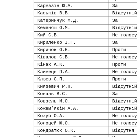
Кармазін Ю.А.
За
Каськів В.В.
Відсутній
Катеринчук М.Д.
За
Кеменяш О.М.
Відсутній
Кий С.В.
Не голосу
Кириленко І.Г.
За
Киричок О.Е.
Проти
Ківалов С.В.
Не голосу
Кінах А.К.
Проти
Климець П.А.
Не голосу
Клюєв С.П.
Проти
Князевич Р.П.
Відсутній
Коваль В.С.
За
Ковзель М.О.
Відсутній
Кожем’якін А.А.
Відсутній
Козуб О.А.
Не голосу
Колоцей Ю.О.
Не голосу
Кондратюк О.К.
Відсутня