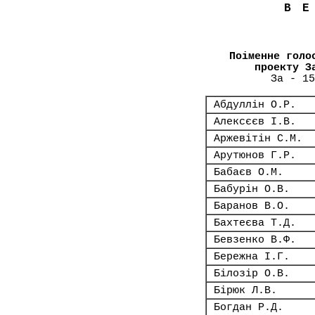
В
Поіменне голо
проекту З
За - 15
Абдуллін О.Р.
Алексєєв І.В.
Аржевітін С.М.
Арутюнов Г.Р.
Бабаєв О.М.
Бабурін О.В.
Баранов В.О.
Бахтеєва Т.Д.
Бевзенко В.Ф.
Бережна І.Г.
Білозір О.В.
Бірюк Л.В.
Богдан Р.Д.