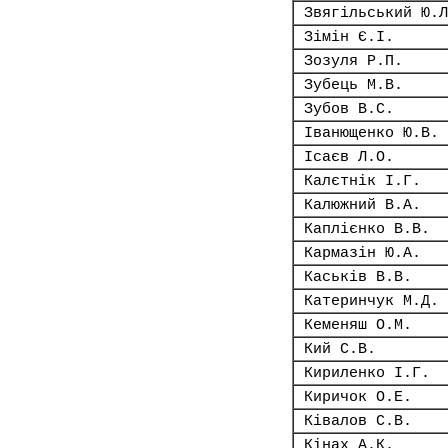
Звягільський Ю.Л
Зімін Є.І.
Зозуля Р.П.
Зубець М.В.
Зубов В.С.
Іванющенко Ю.В.
Ісаєв Л.О.
Калєтнік І.Г.
Калюжний В.А.
Каплієнко В.В.
Кармазін Ю.А.
Каськів В.В.
Катеринчук М.Д.
Кеменяш О.М.
Кий С.В.
Кириленко І.Г.
Киричок О.Е.
Ківалов С.В.
Кінах А.К.