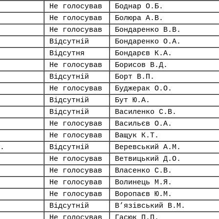
Не голосував
Боднар О.Б.
Не голосував
Болюра А.В.
Не голосував
Бондаренко В.В.
Відсутній
Бондаренко О.А.
Відсутня
Бондарєв К.А.
Не голосував
Борисов В.Д.
Відсутній
Борт В.П.
Не голосував
Буджерак О.О.
Відсутній
Бут Ю.А.
Відсутній
Василенко С.В.
Не голосував
Васильєв О.А.
Не голосував
Ващук К.Т.
.
Відсутній
Веревський А.М.
Не голосував
Ветвицький Д.О.
Не голосував
Власенко С.В.
Не голосував
Волинець М.Я.
Не голосував
Воропаєв Ю.М.
Відсутній
В’язівський В.М.
Не голосував
Гасюк П.П.