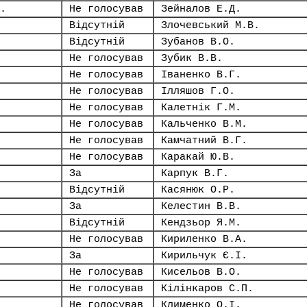
.
Не голосував
Зейналов Е.Д.
Відсутній
Злочевський М.В.
Відсутній
Зубанов В.О.
Не голосував
Зубик В.В.
Не голосував
Іваненко В.Г.
Не голосував
Ілляшов Г.О.
Не голосував
Калетнік Г.М.
Не голосував
Кальченко В.М.
Не голосував
Камчатний В.Г.
Не голосував
Каракай Ю.В.
За
Карпук В.Г.
Відсутній
Касянюк О.Р.
За
Келестин В.В.
Відсутній
Кендзьор Я.М.
Не голосував
Кириленко В.А.
За
Кирильчук Є.І.
Не голосував
Кисельов В.О.
Не голосував
Кілінкаров С.П.
Не голосував
Клименко О.І.