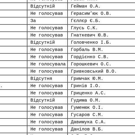
Відсутній
Гейман О.А.
Не голосував
Герасим’юк О.В.
За
Гєллєр Є.Б.
Не голосував
Глусь С.К.
Не голосував
Гнаткевич Ю.В.
Відсутній
Головченко І.Б.
Не голосував
Горбаль В.М.
Не голосував
Гордієнко С.В.
Не голосувала
Горошкевич О.С.
Не голосував
Гривковський В.О.
Відсутня
Гримчак Ю.М.
.
Не голосував
Гринів І.О.
Не голосував
Гриценко А.С.
Відсутній
Гудима О.М.
Не голосував
Гуменюк О.І.
Не голосував
Гусаров С.М.
Не голосував
Давимука С.А.
Не голосував
Данілов В.Б.