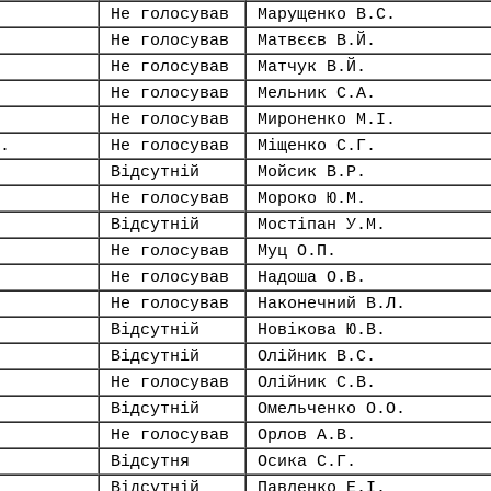
Не голосував
Марущенко В.С.
Не голосував
Матвєєв В.Й.
Не голосував
Матчук В.Й.
Не голосував
Мельник С.А.
Не голосував
Мироненко М.І.
.
Не голосував
Міщенко С.Г.
Відсутній
Мойсик В.Р.
Не голосував
Мороко Ю.М.
Відсутній
Мостіпан У.М.
Не голосував
Муц О.П.
Не голосував
Надоша О.В.
Не голосував
Наконечний В.Л.
Відсутній
Новікова Ю.В.
Відсутній
Олійник В.С.
Не голосував
Олійник С.В.
Відсутній
Омельченко О.О.
Не голосував
Орлов А.В.
Відсутня
Осика С.Г.
Відсутній
Павленко Е.І.