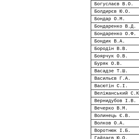
Богуслаєв В.О.
Болдирєв Ю.О.
Бондар О.М.
Бондаренко В.Д.
Бондаренко О.Ф.
Бондик В.А.
Бородін В.В.
Боярчук О.В.
Буряк О.В.
Васадзе Т.Ш.
Васильєв Г.А.
Васютін С.І.
Веліжанський С.К
Вернидубов І.В.
Вечерко В.М.
Волинець Є.В.
Волков О.А.
Воротнюк І.Б.
Гайдаєв Ю.О.