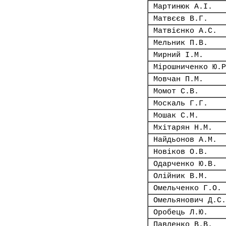
Мартинюк А.І.
Матвєєв В.Г.
Матвієнко А.С.
Мельник П.В.
Мирний І.М.
Мірошниченко Ю.Р
Мовчан П.М.
Момот С.В.
Москаль Г.Г.
Мошак С.М.
Мхітарян Н.М.
Найдьонов А.М.
Новіков О.В.
Одарченко Ю.В.
Олійник В.М.
Омельченко Г.О.
Омельянович Д.С.
Оробець Л.Ю.
Павленко В.В.