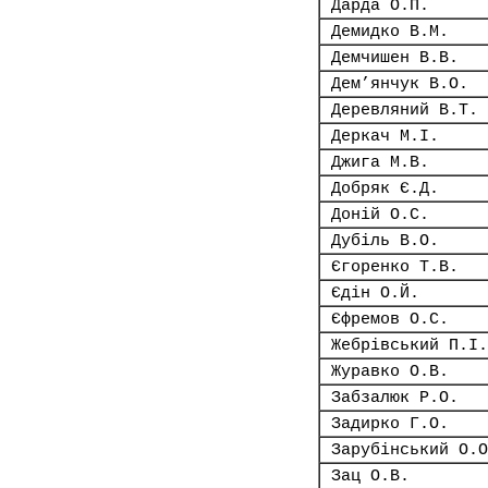
Дарда О.П.
Демидко В.М.
Демчишен В.В.
Дем’янчук В.О.
Деревляний В.Т.
Деркач М.І.
Джига М.В.
Добряк Є.Д.
Доній О.С.
Дубіль В.О.
Єгоренко Т.В.
Єдін О.Й.
Єфремов О.С.
Жебрівський П.І.
Журавко О.В.
Забзалюк Р.О.
Задирко Г.О.
Зарубінський О.О
Зац О.В.