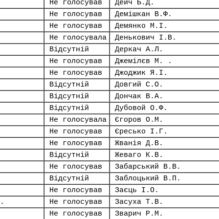
Не голосував
Дейч Б.Д.
Не голосував
Демішкан В.Ф.
Не голосував
Демянко М.І.
Не голосувала
Денькович І.В.
Відсутній
Деркач А.Л.
Не голосував
Джемілєв М. .
Не голосував
Джоджик Я.І.
Відсутній
Довгий С.О.
Відсутній
Дончак В.А.
Відсутній
Дубовой О.Ф.
Не голосувала
Єгоров О.М.
Не голосував
Єресько І.Г.
Не голосував
Жванія Д.В.
Відсутній
Жеваго К.В.
Не голосував
Забарський В.В.
Відсутній
Заблоцький В.П.
Не голосував
Заєць І.О.
.
Не голосував
Засуха Т.В.
Не голосував
Зварич Р.М.