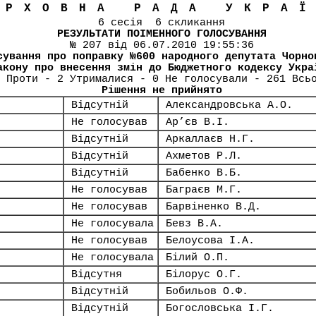
ЕРХОВНА РАДА УКРА
6 сесія 6 скликання
РЕЗУЛЬТАТИ ПОІМЕННОГО ГОЛОСУВАННЯ
№ 207 від 06.07.2010 19:55:36
сування про поправку №600 народного депутата Чорно
акону про внесення змін до Бюджетного кодексу Укра
 Проти - 2 Утрималися - 0 Не голосували - 261 Всь
Рішення не прийнято
Відсутній
Александровська А.О.
Не голосував
Ар’єв В.І.
Відсутній
Аркаллаєв Н.Г.
Відсутній
Ахметов Р.Л.
Відсутній
Бабенко В.Б.
Не голосував
Баграєв М.Г.
Не голосував
Барвіненко В.Д.
Не голосувала
Бевз В.А.
Не голосував
Белоусова І.А.
Не голосувала
Білий О.П.
Відсутня
Білорус О.Г.
Відсутній
Бобильов О.Ф.
Відсутній
Богословська І.Г.