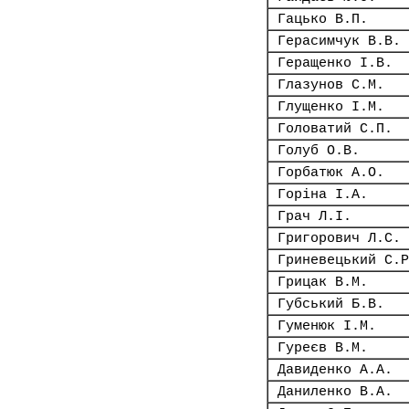
Гацько В.П.
Герасимчук В.В.
Геращенко І.В.
Глазунов С.М.
Глущенко І.М.
Головатий С.П.
Голуб О.В.
Горбатюк А.О.
Горіна І.А.
Грач Л.І.
Григорович Л.С.
Гриневецький С.Р
Грицак В.М.
Губський Б.В.
Гуменюк І.М.
Гуреєв В.М.
Давиденко А.А.
Даниленко В.А.