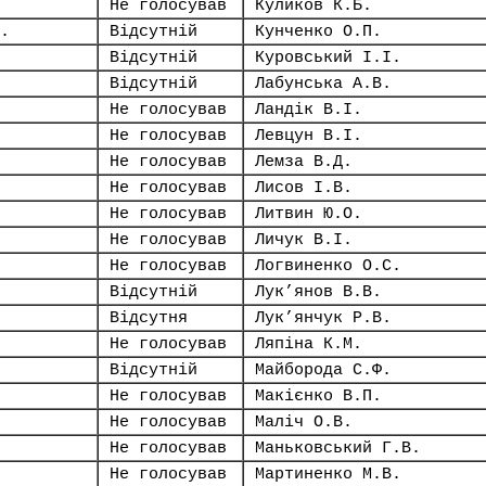
Не голосував
Куликов К.Б.
.
Відсутній
Кунченко О.П.
Відсутній
Куровський І.І.
Відсутній
Лабунська А.В.
Не голосував
Ландік В.І.
Не голосував
Левцун В.І.
Не голосував
Лемза В.Д.
Не голосував
Лисов І.В.
Не голосував
Литвин Ю.О.
Не голосував
Личук В.І.
Не голосував
Логвиненко О.С.
Відсутній
Лук’янов В.В.
Відсутня
Лук’янчук Р.В.
Не голосував
Ляпіна К.М.
Відсутній
Майборода С.Ф.
Не голосував
Макієнко В.П.
Не голосував
Маліч О.В.
Не голосував
Маньковський Г.В.
Не голосував
Мартиненко М.В.