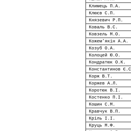
Климець П.А.
Клюєв С.П.
Князевич Р.П.
Коваль В.С.
Ковзель М.О.
Кожем’якін А.А.
Козуб О.А.
Колоцей Ю.О.
Кондратюк О.К.
Константинов Є.С
Корж В.Т.
Коржев А.Л.
Коротюк В.І.
Костенко П.І.
Кошин С.М.
Кравчук В.П.
Кріль І.І.
Круць М.Ф.