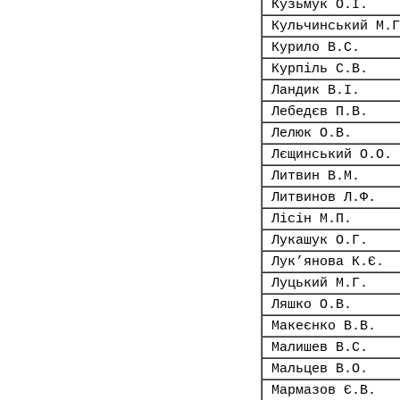
Кузьмук О.І.
Кульчинський М.Г
Курило В.С.
Курпіль С.В.
Ландик В.І.
Лебедєв П.В.
Лелюк О.В.
Лєщинський О.О.
Литвин В.М.
Литвинов Л.Ф.
Лісін М.П.
Лукашук О.Г.
Лук’янова К.Є.
Луцький М.Г.
Ляшко О.В.
Макеєнко В.В.
Малишев В.С.
Мальцев В.О.
Мармазов Є.В.