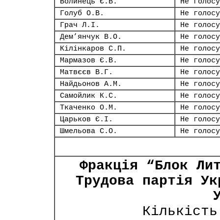
Волинець Є.В.
Не голосу
Голуб О.В.
Не голосу
Грач Л.І.
Не голосу
Дем’янчук В.О.
Не голосу
Кілінкаров С.П.
Не голосу
Мармазов Є.В.
Не голосу
Матвєєв В.Г.
Не голосу
Найдьонов А.М.
Не голосу
Самойлик К.С.
Не голосу
Ткаченко О.М.
Не голосу
Царьков Є.І.
Не голосу
Шмельова С.О.
Не голосу
Фракція “Блок Ли
Трудова партія Ук
Кількість