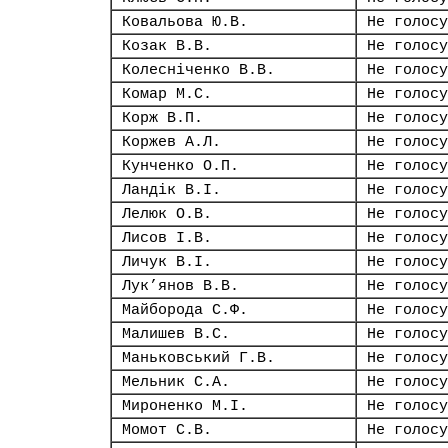
Ковальова Ю.В.
Не голосу
Козак В.В.
Не голосу
Колесніченко В.В.
Не голосу
Комар М.С.
Не голосу
Корж В.П.
Не голосу
Коржев А.Л.
Не голосу
Кунченко О.П.
Не голосу
Ландік В.І.
Не голосу
Лелюк О.В.
Не голосу
Лисов І.В.
Не голосу
Личук В.І.
Не голосу
Лук’янов В.В.
Не голосу
Майборода С.Ф.
Не голосу
Малишев В.С.
Не голосу
Маньковський Г.В.
Не голосу
Мельник С.А.
Не голосу
Мироненко М.І.
Не голосу
Момот С.В.
Не голосу