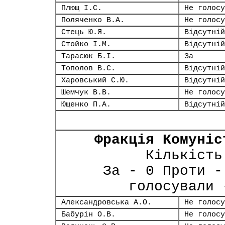
Плющ І.С.
Не голосу
Поляченко В.А.
Не голосу
Стець Ю.Я.
Відсутній
Стойко І.М.
Відсутній
Тарасюк Б.І.
За
Тополов В.С.
Відсутній
Харовський С.Ю.
Відсутній
Шемчук В.В.
Не голосу
Ющенко П.А.
Відсутній
Фракція Комуніс
Кількість
За - 0 Проти -
голосували 
Александровська А.О.
Не голосу
Бабурін О.В.
Не голосу