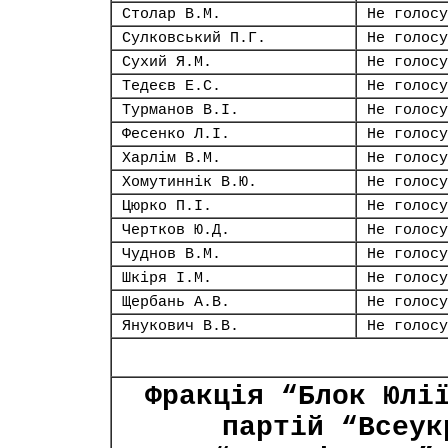
Столар В.М.
Не голосу
Сулковський П.Г.
Не голосу
Сухий Я.М.
Не голосу
Тедеєв Е.С.
Не голосу
Турманов В.І.
Не голосу
Фесенко Л.І.
Не голосу
Харлім В.М.
Не голосу
Хомутиннік В.Ю.
Не голосу
Цюрко П.І.
Не голосу
Чертков Ю.Д.
Не голосу
Чуднов В.М.
Не голосу
Шкіря І.М.
Не голосу
Щербань А.В.
Не голосу
Янукович В.В.
Не голосу
Фракція “Блок Юлі
партій “Всеук