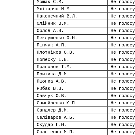
Мошак С.М.
Не голосу
Мхітарян Н.М.
Не голосу
Наконечний В.Л.
Не голосу
Олійник В.М.
Не голосу
Орлов А.В.
Не голосу
Пеклушенко О.М.
Не голосу
Пінчук А.П.
Не голосу
Плотніков О.В.
Не голосу
Попеску І.В.
Не голосу
Прасолов І.М.
Не голосу
Притика Д.М.
Не голосу
Пшонка А.В.
Не голосу
Рибак В.В.
Не голосу
Савчук О.В.
Не голосу
Самойленко Ю.П.
Не голосу
Сандлер Д.М.
Не голосу
Селіваров А.Б.
Не голосу
Скудар Г.М.
Не голосу
Солошенко М.П.
Не голосу