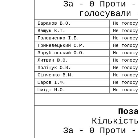
За - 0 Проти -
голосували 
Баранов В.О.
Не голосу
Ващук К.Т.
Не голосу
Головченко І.Б.
Не голосу
Гриневецький С.Р.
Не голосу
Зарубінський О.О.
Не голосу
Литвин Ю.О.
Не голосу
Поліщук О.В.
Не голосу
Сінченко В.М.
Не голосу
Шаров І.Ф.
Не голосу
Шмідт М.О.
Не голосу
Поз
Кількіст
За - 0 Проти -