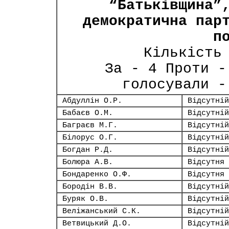
“Батьківщина”
демократична пар
п
Кількість
За - 4 Проти -
голосували -
Абдуллін О.Р.
Відсутній
Бабаєв О.М.
Відсутній
Баграєв М.Г.
Відсутній
Білорус О.Г.
Відсутній
Богдан Р.Д.
Відсутній
Болюра А.В.
Відсутня
Бондаренко О.Ф.
Відсутня
Бородін В.В.
Відсутній
Буряк О.В.
Відсутній
Веліжанський С.К.
Відсутній
Ветвицький Д.О.
Відсутній