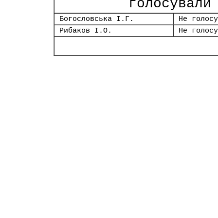
голосували
Богословська І.Г.
Не голосу
Рибаков І.О.
Не голосу