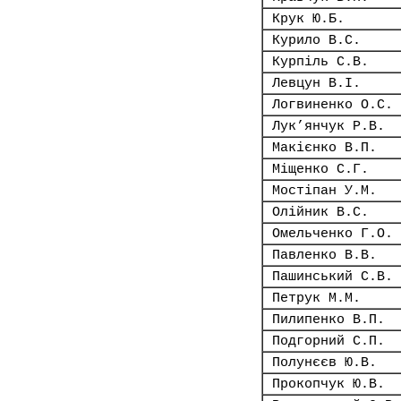
Крук Ю.Б.
Курило В.С.
Курпіль С.В.
Левцун В.І.
Логвиненко О.С.
Лук’янчук Р.В.
Макієнко В.П.
Міщенко С.Г.
Мостіпан У.М.
Олійник В.С.
Омельченко Г.О.
Павленко В.В.
Пашинський С.В.
Петрук М.М.
Пилипенко В.П.
Подгорний С.П.
Полунєєв Ю.В.
Прокопчук Ю.В.