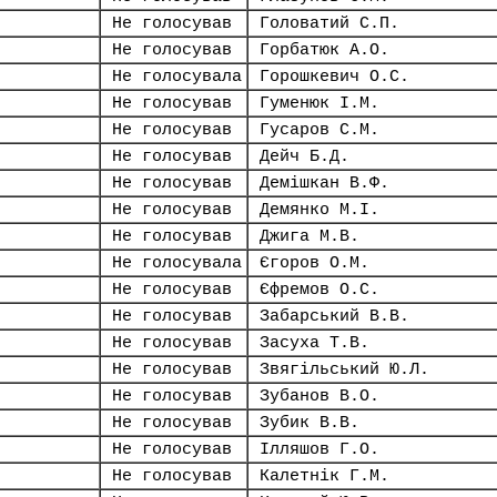
Не голосував
Головатий С.П.
Не голосував
Горбатюк А.О.
Не голосувала
Горошкевич О.С.
Не голосував
Гуменюк І.М.
Не голосував
Гусаров С.М.
Не голосував
Дейч Б.Д.
Не голосував
Демішкан В.Ф.
Не голосував
Демянко М.І.
Не голосував
Джига М.В.
Не голосувала
Єгоров О.М.
Не голосував
Єфремов О.С.
Не голосував
Забарський В.В.
Не голосував
Засуха Т.В.
Не голосував
Звягільський Ю.Л.
Не голосував
Зубанов В.О.
Не голосував
Зубик В.В.
Не голосував
Ілляшов Г.О.
Не голосував
Калетнік Г.М.