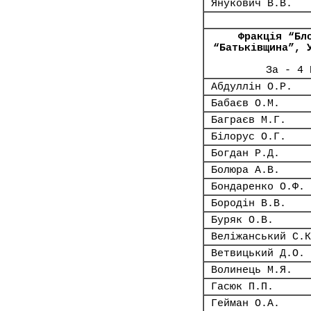
Янукович В.В.
Фракція “Бл
“Батьківщина”, 
За - 4 
Абдуллін О.Р.
Бабаєв О.М.
Баграєв М.Г.
Білорус О.Г.
Богдан Р.Д.
Болюра А.В.
Бондаренко О.Ф.
Бородін В.В.
Буряк О.В.
Веліжанський С.К
Ветвицький Д.О.
Волинець М.Я.
Гасюк П.П.
Гейман О.А.