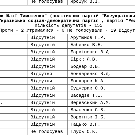
Не голосував
Ярощук В.І.
ок Юлії Тимошенко" (політичних партій “Всеукраїнсь
Українська соціал-демократична партія , партія “Ре
Кількість депутатів - 155
Проти - 2 Утрималися - 0 Не голосували - 19 Відсут
Відсутній
Арутюнов Г.Р.
Відсутній
Бабенко В.Б.
Відсутній
Барвіненко В.Д.
Відсутній
Бірюк Л.В.
Відсутній
Боднар О.Б.
Відсутня
Бондаренко В.Д.
Відсутня
Бондарєв К.А.
Відсутній
Буджерак О.О.
Відсутній
Васадзе Т.Ш.
.
Відсутній
Веревський А.М.
Відсутній
Власенко С.В.
Відсутній
Воротнюк І.Б.
Відсутній
Гацько В.П.
Не голосував
Глусь С.К.