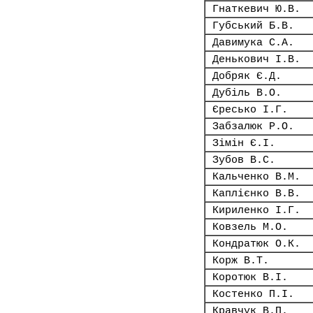
Гнаткевич Ю.В.
Губський Б.В.
Давимука С.А.
Денькович І.В.
Добряк Є.Д.
Дубіль В.О.
Єресько І.Г.
Забзалюк Р.О.
Зімін Є.І.
Зубов В.С.
Кальченко В.М.
Каплієнко В.В.
Кириленко І.Г.
Ковзель М.О.
Кондратюк О.К.
Корж В.Т.
Коротюк В.І.
Костенко П.І.
Кравчук В.П.