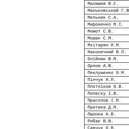
Малишев В.С.
Маньковський Г.В
Мельник С.А.
Мироненко М.І.
Момот С.В.
Мошак С.М.
Мхітарян Н.М.
Наконечний В.Л.
Олійник В.М.
Орлов А.В.
Пеклушенко О.М.
Пінчук А.П.
Плотніков О.В.
Попеску І.В.
Прасолов І.М.
Притика Д.М.
Пшонка А.В.
Рибак В.В.
Савчук О.В.