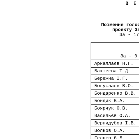
В
Поіменне голо
проекту З
За - 17
За - 0
Аркаллаєв Н.Г.
Бахтеєва Т.Д.
Бережна І.Г.
Богуслаєв В.О.
Бондаренко В.В.
Бондик В.А.
Боярчук О.В.
Васильєв О.А.
Вернидубов І.В.
Волков О.А.
Гєллєр Є.Б.