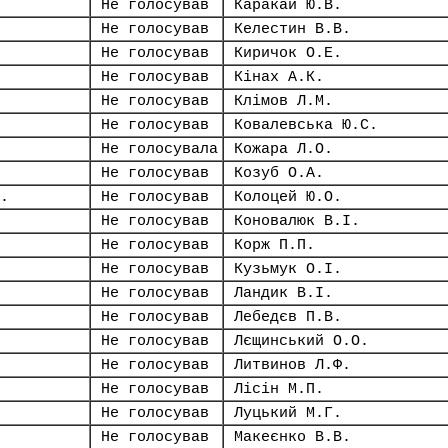
Не голосував
Каракай Ю.В.
Не голосував
Келестин В.В.
Не голосував
Киричок О.Е.
Не голосував
Кінах А.К.
Не голосував
Клімов Л.М.
Не голосував
Ковалевська Ю.С.
Не голосувала
Кожара Л.О.
Не голосував
Козуб О.А.
.
Не голосував
Колоцей Ю.О.
Не голосував
Коновалюк В.І.
Не голосував
Корж П.П.
Не голосував
Кузьмук О.І.
Не голосував
Ландик В.І.
Не голосував
Лебедєв П.В.
Не голосував
Лєщинський О.О.
Не голосував
Литвинов Л.Ф.
Не голосував
Лісін М.П.
Не голосував
Луцький М.Г.
Не голосував
Макеєнко В.В.