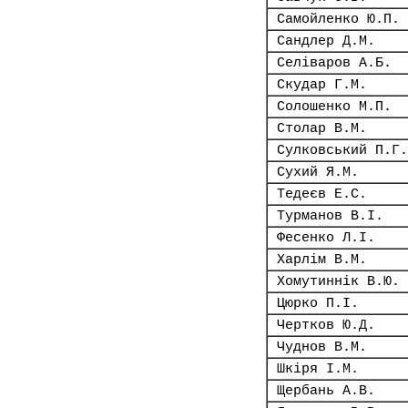
Самойленко Ю.П.
Сандлер Д.М.
Селіваров А.Б.
Скудар Г.М.
Солошенко М.П.
Столар В.М.
Сулковський П.Г.
Сухий Я.М.
Тедеєв Е.С.
Турманов В.І.
Фесенко Л.І.
Харлім В.М.
Хомутиннік В.Ю.
Цюрко П.І.
Чертков Ю.Д.
Чуднов В.М.
Шкіря І.М.
Щербань А.В.