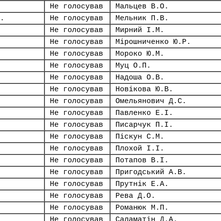
Не голосував
Мальцев В.О.
.
Не голосував
Мельник П.В.
Не голосував
Мирний І.М.
Не голосував
Мірошниченко Ю.Р.
Не голосував
Мороко Ю.М.
Не голосував
Муц О.П.
Не голосував
Надоша О.В.
Не голосував
Новікова Ю.В.
Не голосував
Омельянович Д.С.
Не голосував
Павленко Е.І.
Не голосував
Писарчук П.І.
Не голосував
Піскун С.М.
Не голосував
Плохой І.І.
Не голосував
Потапов В.І.
Не голосував
Пригодський А.В.
Не голосував
Прутнік Е.А.
Не голосував
Рева Д.О.
Не голосував
Романюк М.П.
Не голосував
Саламатін Д.А.