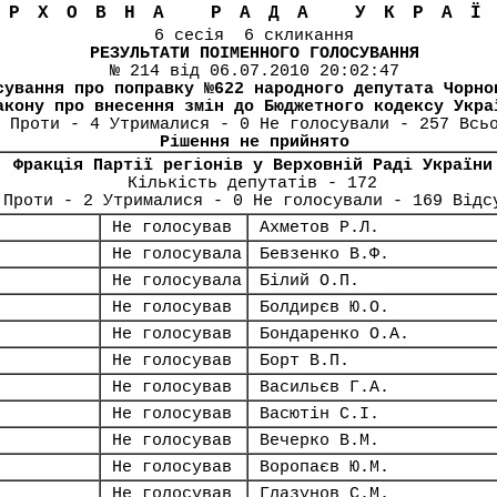
ЕРХОВНА РАДА УКРА
6 сесія 6 скликання
РЕЗУЛЬТАТИ ПОІМЕННОГО ГОЛОСУВАННЯ
№ 214 від 06.07.2010 20:02:47
сування про поправку №622 народного депутата Чорно
акону про внесення змін до Бюджетного кодексу Укра
 Проти - 4 Утрималися - 0 Не голосували - 257 Всь
Рішення не прийнято
Фракція Партії регіонів у Верховній Раді України
Кількість депутатів - 172
 Проти - 2 Утрималися - 0 Не голосували - 169 Відс
Не голосував
Ахметов Р.Л.
Не голосувала
Бевзенко В.Ф.
Не голосувала
Білий О.П.
Не голосував
Болдирєв Ю.О.
Не голосував
Бондаренко О.А.
Не голосував
Борт В.П.
Не голосував
Васильєв Г.А.
Не голосував
Васютін С.І.
Не голосував
Вечерко В.М.
Не голосував
Воропаєв Ю.М.
Не голосував
Глазунов С.М.