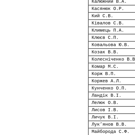
Калюжний В.А.
Касянюк О.Р.
Кий С.В.
Ківалов С.В.
Климець П.А.
Клюєв С.П.
Ковальова Ю.В.
Козак В.В.
Колесніченко В.В
Комар М.С.
Корж В.П.
Коржев А.Л.
Кунченко О.П.
Ландік В.І.
Лелюк О.В.
Лисов І.В.
Личук В.І.
Лук’янов В.В.
Майборода С.Ф.