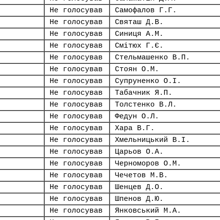
Не голосував
Самофалов Г.Г.
Не голосував
Святаш Д.В.
Не голосував
Синиця А.М.
Не голосував
Смітюх Г.Є.
Не голосував
Стельмашенко В.П.
Не голосував
Стоян О.М.
Не голосував
Супруненко О.І.
Не голосував
Табачник Я.П.
Не голосував
Толстенко В.Л.
Не голосував
Федун О.Л.
Не голосував
Хара В.Г.
Не голосував
Хмельницький В.І.
Не голосував
Царьов О.А.
Не голосував
Черноморов О.М.
Не голосував
Чечетов М.В.
Не голосував
Шенцев Д.О.
Не голосував
Шпенов Д.Ю.
Не голосував
Янковський М.А.