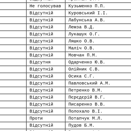
Не голосував
Кузьменко П.П.
Відсутній
Куровський І.І.
Відсутній
Лабунська А.В.
Відсутній
Лемза В.Д.
Відсутній
Лукашук О.Г.
Відсутній
Ляшко О.В.
Відсутній
Маліч О.В.
Відсутній
Мовчан П.М.
Відсутня
Одарченко Ю.В.
Відсутній
Олійник С.В.
Відсутній
Осика С.Г.
Відсутній
Павловський А.М.
Відсутній
Петренко В.М.
Відсутній
Пєрєдєрій В.Г.
Відсутній
Писаренко В.В.
Відсутній
Полохало В.І.
Проти
Потапчук М.Л.
Відсутній
Пудов Б.М.