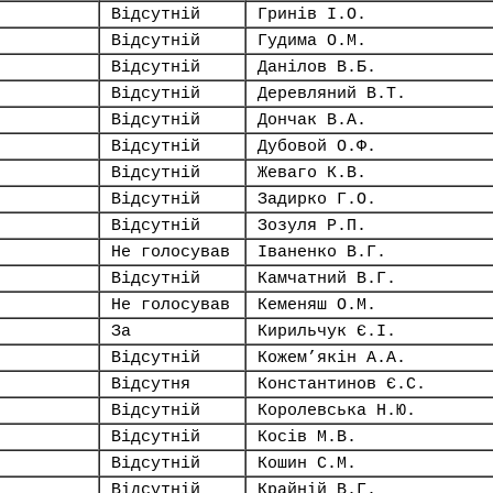
Відсутній
Гринів І.О.
Відсутній
Гудима О.М.
Відсутній
Данілов В.Б.
Відсутній
Деревляний В.Т.
Відсутній
Дончак В.А.
Відсутній
Дубовой О.Ф.
Відсутній
Жеваго К.В.
Відсутній
Задирко Г.О.
Відсутній
Зозуля Р.П.
Не голосував
Іваненко В.Г.
Відсутній
Камчатний В.Г.
Не голосував
Кеменяш О.М.
За
Кирильчук Є.І.
Відсутній
Кожем’якін А.А.
Відсутня
Константинов Є.С.
Відсутній
Королевська Н.Ю.
Відсутній
Косів М.В.
Відсутній
Кошин С.М.
Відсутній
Крайній В.Г.