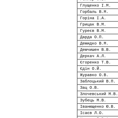
Глущенко І.М.
Горбаль В.М.
Горіна І.А.
Грицак В.М.
Гуреєв В.М.
Дарда О.П.
Демидко В.М.
Демчишен В.В.
Деркач А.Л.
Єгоренко Т.В.
Єдін О.Й.
Журавко О.В.
Заблоцький В.П.
Зац О.В.
Злочевський М.В.
Зубець М.В.
Іванющенко Ю.В.
Ісаєв Л.О.