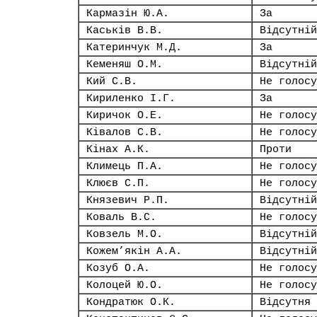
Кармазін Ю.А.
За
Каськів В.В.
Відсутній
Катеринчук М.Д.
За
Кеменяш О.М.
Відсутній
Кий С.В.
Не голосу
Кириленко І.Г.
За
Киричок О.Е.
Не голосу
Ківалов С.В.
Не голосу
Кінах А.К.
Проти
Климець П.А.
Не голосу
Клюєв С.П.
Не голосу
Князевич Р.П.
Відсутній
Коваль В.С.
Не голосу
Ковзель М.О.
Відсутній
Кожем’якін А.А.
Відсутній
Козуб О.А.
Не голосу
Колоцей Ю.О.
Не голосу
Кондратюк О.К.
Відсутня