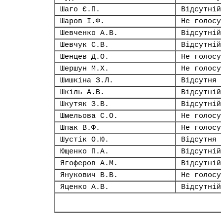
Шаго Є.П.
Відсутній
Шаров І.Ф.
Не голосу
Шевченко А.В.
Відсутній
Шевчук С.В.
Відсутній
Шенцев Д.О.
Не голосу
Шершун М.Х.
Не голосу
Шишкіна З.Л.
Відсутня
Шкіль А.В.
Відсутній
Шкутяк З.В.
Відсутній
Шмельова С.О.
Не голосу
Шпак В.Ф.
Не голосу
Шустік О.Ю.
Відсутня
Ющенко П.А.
Відсутній
Ягоферов А.М.
Відсутній
Янукович В.В.
Не голосу
Яценко А.В.
Відсутній