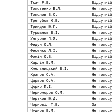
Ткач Р.В.
Відсутній
Толстенко В.Л.
Не голосу
Тополов В.С.
Відсутній
Трегубов Ю.В.
Відсутній
Триндюк Ю.Г.
Відсутній
Турманов В.І.
Не голосу
Унгурян П.Я.
Відсутній
Федун О.Л.
Не голосу
Фесенко Л.І.
Не голосу
Фомін О.В.
Відсутній
Харлім В.М.
Не голосу
Хмельницький В.І.
Не голосу
Храпов С.А.
Не голосу
Царьов О.А.
Не голосу
Цюрко П.І.
Не голосу
Черноморов О.М.
Не голосу
Чертков Ю.Д.
Не голосу
Чорновіл Т.В.
За
Чуднов В.М.
Не голосу