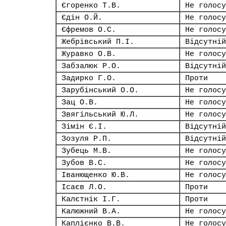
Єгоренко Т.В.
Не голосу
Єдін О.Й.
Не голосу
Єфремов О.С.
Не голосу
Жебрівський П.І.
Відсутній
Журавко О.В.
Не голосу
Забзалюк Р.О.
Відсутній
Задирко Г.О.
Проти
Зарубінський О.О.
Не голосу
Зац О.В.
Не голосу
Звягільський Ю.Л.
Не голосу
Зімін Є.І.
Відсутній
Зозуля Р.П.
Відсутній
Зубець М.В.
Не голосу
Зубов В.С.
Не голосу
Іванющенко Ю.В.
Не голосу
Ісаєв Л.О.
Проти
Калєтнік І.Г.
Проти
Калюжний В.А.
Не голосу
Каплієнко В.В.
Не голосу