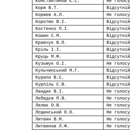
Константинов Є.С.
Не голосу
Корж В.Т.
Відсутній
Коржев А.Л.
Не голосу
Коротюк В.І.
Відсутній
Костенко П.І.
Відсутній
Кошин С.М.
Відсутній
Кравчук В.П.
Відсутній
Кріль І.І.
Відсутній
Круць М.Ф.
Відсутній
Кузьмук О.І.
Не голосу
Кульчинський М.Г.
Відсутній
Курило В.С.
Відсутній
Курпіль С.В.
Відсутній
Ландик В.І.
Не голосу
Лебедєв П.В.
Не голосу
Лелюк О.В.
Не голосу
Лєщинський О.О.
Не голосу
Литвин В.М.
Не голосу
Литвинов Л.Ф.
Не голосу