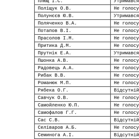
Плющ І.С.
Утримався
Поліщук О.В.
Не голосу
Полунєєв Ю.В.
Утримався
Поляченко В.А.
Не голосу
Потапов В.І.
Не голосу
Прасолов І.М.
Не голосу
Притика Д.М.
Не голосу
Прутнік Е.А.
Утримався
Пшонка А.В.
Не голосу
Радовець А.А.
Не голосу
Рибак В.В.
Не голосу
Романюк М.П.
Не голосу
Рябека О.Г.
Відсутній
Савчук О.В.
Не голосу
Самойленко Ю.П.
Не голосу
Самофалов Г.Г.
Не голосу
Сас С.В.
Відсутній
Селіваров А.Б.
Не голосу
Семинога А.І.
Відсутній