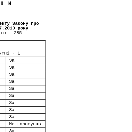
ЇНИ
екту Закону про
7.2010 року
ого - 285
утні - 1
За
За
За
За
За
За
За
За
За
Не голосував
За