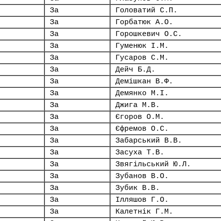
За
Головатий С.П.
За
Горбатюк А.О.
За
Горошкевич О.С.
За
Гуменюк І.М.
За
Гусаров С.М.
За
Дейч Б.Д.
За
Демішкан В.Ф.
За
Демянко М.І.
За
Джига М.В.
За
Єгоров О.М.
За
Єфремов О.С.
За
Забарський В.В.
За
Засуха Т.В.
За
Звягільський Ю.Л.
За
Зубанов В.О.
За
Зубик В.В.
За
Ілляшов Г.О.
За
Калетнік Г.М.