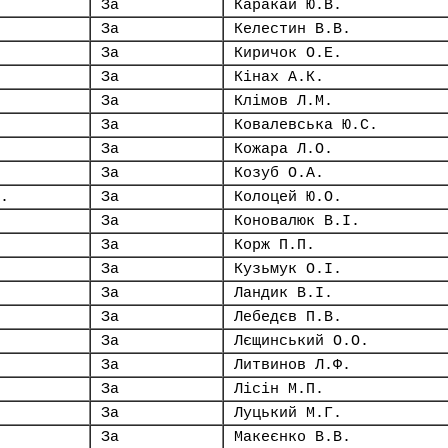
За
Каракай Ю.В.
За
Келестин В.В.
За
Киричок О.Е.
За
Кінах А.К.
За
Клімов Л.М.
За
Ковалевська Ю.С.
За
Кожара Л.О.
За
Козуб О.А.
.
За
Колоцей Ю.О.
За
Коновалюк В.І.
За
Корж П.П.
За
Кузьмук О.І.
За
Ландик В.І.
За
Лебедєв П.В.
За
Лєщинський О.О.
За
Литвинов Л.Ф.
За
Лісін М.П.
За
Луцький М.Г.
За
Макеєнко В.В.