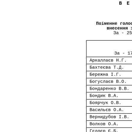
В
Поіменне голо
внесення 
За - 25
За - 1
Аркаллаєв Н.Г.
Бахтеєва Т.Д.
Бережна І.Г.
Богуслаєв В.О.
Бондаренко В.В.
Бондик В.А.
Боярчук О.В.
Васильєв О.А.
Вернидубов І.В.
Волков О.А.
Гєллєр Є.Б.