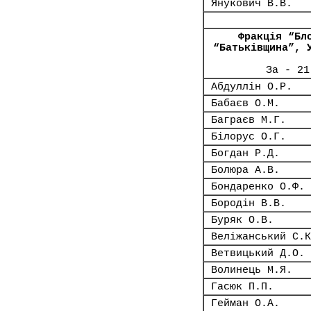
Янукович В.В.
Фракція “Бл
“Батьківщина”, 
За - 21
Абдуллін О.Р.
Бабаєв О.М.
Баграєв М.Г.
Білорус О.Г.
Богдан Р.Д.
Болюра А.В.
Бондаренко О.Ф.
Бородін В.В.
Буряк О.В.
Веліжанський С.К
Ветвицький Д.О.
Волинець М.Я.
Гасюк П.П.
Гейман О.А.