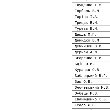
Глущенко І.М.
Горбаль В.М.
Горіна І.А.
Грицак В.М.
Гуреєв В.М.
Дарда О.П.
Демидко В.М.
Демчишен В.В.
Деркач А.Л.
Єгоренко Т.В.
Єдін О.Й.
Журавко О.В.
Заблоцький В.П.
Зац О.В.
Злочевський М.В.
Зубець М.В.
Іванющенко Ю.В.
Ісаєв Л.О.