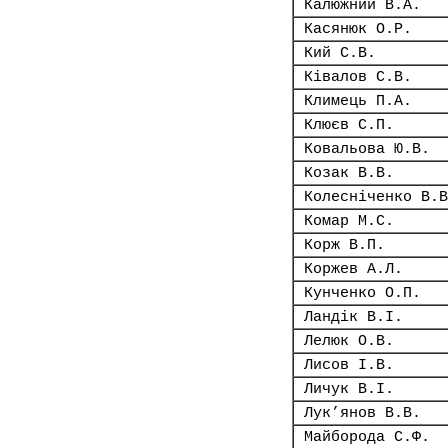
Калюжний В.А.
Касянюк О.Р.
Кий С.В.
Ківалов С.В.
Климець П.А.
Клюєв С.П.
Ковальова Ю.В.
Козак В.В.
Колесніченко В.В
Комар М.С.
Корж В.П.
Коржев А.Л.
Кунченко О.П.
Ландік В.І.
Лелюк О.В.
Лисов І.В.
Личук В.І.
Лук’янов В.В.
Майборода С.Ф.