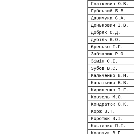
Гнаткевич Ю.В.
Губський Б.В.
Давимука С.А.
Денькович І.В.
Добряк Є.Д.
Дубіль В.О.
Єресько І.Г.
Забзалюк Р.О.
Зімін Є.І.
Зубов В.С.
Кальченко В.М.
Каплієнко В.В.
Кириленко І.Г.
Ковзель М.О.
Кондратюк О.К.
Корж В.Т.
Коротюк В.І.
Костенко П.І.
Кравчук В.П.