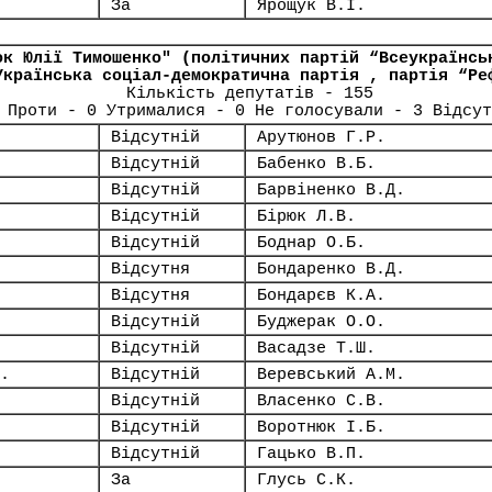
За
Ярощук В.І.
ок Юлії Тимошенко" (політичних партій “Всеукраїнсь
Українська соціал-демократична партія , партія “Ре
Кількість депутатів - 155
 Проти - 0 Утрималися - 0 Не голосували - 3 Відсут
Відсутній
Арутюнов Г.Р.
Відсутній
Бабенко В.Б.
Відсутній
Барвіненко В.Д.
Відсутній
Бірюк Л.В.
Відсутній
Боднар О.Б.
Відсутня
Бондаренко В.Д.
Відсутня
Бондарєв К.А.
Відсутній
Буджерак О.О.
Відсутній
Васадзе Т.Ш.
.
Відсутній
Веревський А.М.
Відсутній
Власенко С.В.
Відсутній
Воротнюк І.Б.
Відсутній
Гацько В.П.
За
Глусь С.К.