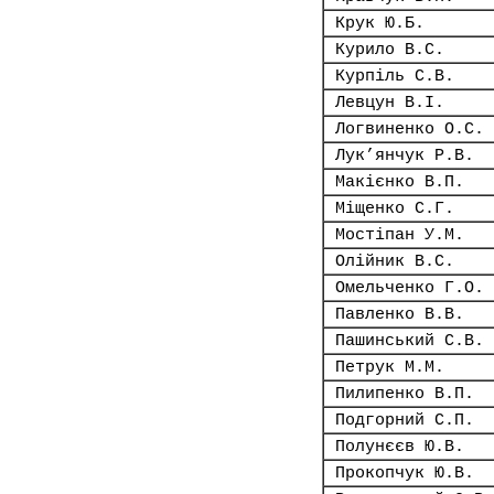
Крук Ю.Б.
Курило В.С.
Курпіль С.В.
Левцун В.І.
Логвиненко О.С.
Лук’янчук Р.В.
Макієнко В.П.
Міщенко С.Г.
Мостіпан У.М.
Олійник В.С.
Омельченко Г.О.
Павленко В.В.
Пашинський С.В.
Петрук М.М.
Пилипенко В.П.
Подгорний С.П.
Полунєєв Ю.В.
Прокопчук Ю.В.