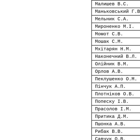
Малишев В.С.
Маньковський Г.В
Мельник С.А.
Мироненко М.І.
Момот С.В.
Мошак С.М.
Мхітарян Н.М.
Наконечний В.Л.
Олійник В.М.
Орлов А.В.
Пеклушенко О.М.
Пінчук А.П.
Плотніков О.В.
Попеску І.В.
Прасолов І.М.
Притика Д.М.
Пшонка А.В.
Рибак В.В.
Савчук О.В.