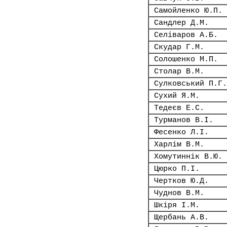
Самойленко Ю.П.
Сандлер Д.М.
Селіваров А.Б.
Скудар Г.М.
Солошенко М.П.
Столар В.М.
Сулковський П.Г.
Сухий Я.М.
Тедеєв Е.С.
Турманов В.І.
Фесенко Л.І.
Харлім В.М.
Хомутиннік В.Ю.
Цюрко П.І.
Чертков Ю.Д.
Чуднов В.М.
Шкіря І.М.
Щербань А.В.