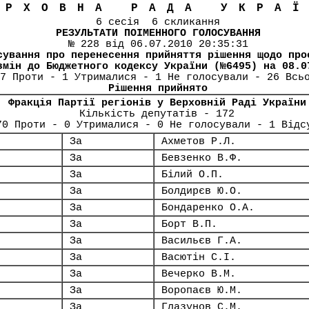
ЕРХОВНА РАДА УКРА
6 сесія 6 скликання
РЕЗУЛЬТАТИ ПОІМЕННОГО ГОЛОСУВАННЯ
№ 228 від 06.07.2010 20:35:31
сування про перенесення прийняття рішення щодо про
змін до Бюджетного кодексу України (№6495) на 08.0
7 Проти - 1 Утрималися - 1 Не голосували - 26 Всь
Рішення прийнято
Фракція Партії регіонів у Верховній Раді України
Кількість депутатів - 172
70 Проти - 0 Утрималися - 0 Не голосували - 1 Відс
За
Ахметов Р.Л.
За
Бевзенко В.Ф.
За
Білий О.П.
За
Болдирєв Ю.О.
За
Бондаренко О.А.
За
Борт В.П.
За
Васильєв Г.А.
За
Васютін С.І.
За
Вечерко В.М.
За
Воропаєв Ю.М.
За
Глазунов С.М.