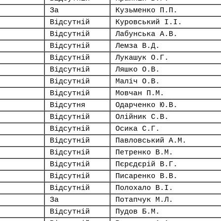
За
Кузьменко П.П.
Відсутній
Куровський І.І.
Відсутній
Лабунська А.В.
Відсутній
Лемза В.Д.
Відсутній
Лукашук О.Г.
Відсутній
Ляшко О.В.
Відсутній
Маліч О.В.
Відсутній
Мовчан П.М.
Відсутня
Одарченко Ю.В.
Відсутній
Олійник С.В.
Відсутній
Осика С.Г.
Відсутній
Павловський А.М.
Відсутній
Петренко В.М.
Відсутній
Пєрєдєрій В.Г.
Відсутній
Писаренко В.В.
Відсутній
Полохало В.І.
За
Потапчук М.Л.
Відсутній
Пудов Б.М.