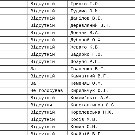
Відсутній
Гринів І.О.
Відсутній
Гудима О.М.
Відсутній
Данілов В.Б.
Відсутній
Деревляний В.Т.
Відсутній
Дончак В.А.
Відсутній
Дубовой О.Ф.
Відсутній
Жеваго К.В.
Відсутній
Задирко Г.О.
Відсутній
Зозуля Р.П.
За
Іваненко В.Г.
Відсутній
Камчатний В.Г.
За
Кеменяш О.М.
Не голосував
Кирильчук Є.І.
Відсутній
Кожем’якін А.А.
Відсутня
Константинов Є.С.
Відсутній
Королевська Н.Ю.
Відсутній
Косів М.В.
Відсутній
Кошин С.М.
Відсутній
Крайній В.Г.