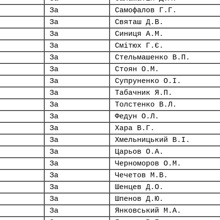
За
Самофалов Г.Г.
За
Святаш Д.В.
За
Синиця А.М.
За
Смітюх Г.Є.
За
Стельмашенко В.П.
За
Стоян О.М.
За
Супруненко О.І.
За
Табачник Я.П.
За
Толстенко В.Л.
За
Федун О.Л.
За
Хара В.Г.
За
Хмельницький В.І.
За
Царьов О.А.
За
Черноморов О.М.
За
Чечетов М.В.
За
Шенцев Д.О.
За
Шпенов Д.Ю.
За
Янковський М.А.