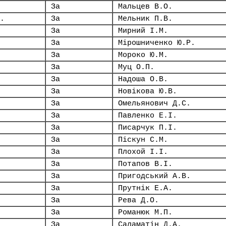
За
Мальцев В.О.
.
За
Мельник П.В.
За
Мирний І.М.
За
Мірошниченко Ю.Р.
За
Мороко Ю.М.
За
Муц О.П.
За
Надоша О.В.
За
Новікова Ю.В.
За
Омельянович Д.С.
За
Павленко Е.І.
За
Писарчук П.І.
За
Піскун С.М.
За
Плохой І.І.
За
Потапов В.І.
За
Пригодський А.В.
За
Прутнік Е.А.
За
Рева Д.О.
За
Романюк М.П.
За
Саламатін Д.А.