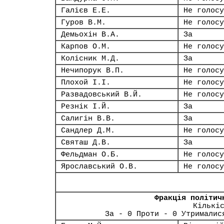
Галієв Е.Е.
Не голосу
Гуров В.М.
Не голосу
Демьохін В.А.
За
Карпов О.М.
Не голосу
Колісник М.Д.
За
Нечипорук В.П.
Не голосу
Плохой І.І.
Не голосу
Развадовський В.Й.
Не голосу
Резнік І.Й.
За
Салигін В.В.
За
Сандлер Д.М.
Не голосу
Святаш Д.В.
За
Фельдман О.Б.
Не голосу
Ярославський О.В.
Не голосу
Фракція політич
Кількі
За - 0 Проти - 0 Утрималис