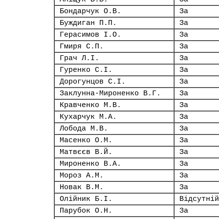
Бондарчук О.В.
За
Буждиган П.П.
За
Герасимов І.О.
За
Гмиря С.П.
За
Грач Л.І.
За
Гуренко С.І.
За
Дорогунцов С.І.
За
Заклунна-Мироненко В.Г.
За
Кравченко М.В.
За
Кухарчук М.А.
За
Лобода М.В.
За
Масенко О.М.
За
Матвєєв В.Й.
За
Мироненко В.А.
За
Мороз А.М.
За
Новак В.М.
За
Олійник Б.І.
Відсутній
Парубок О.Н.
За