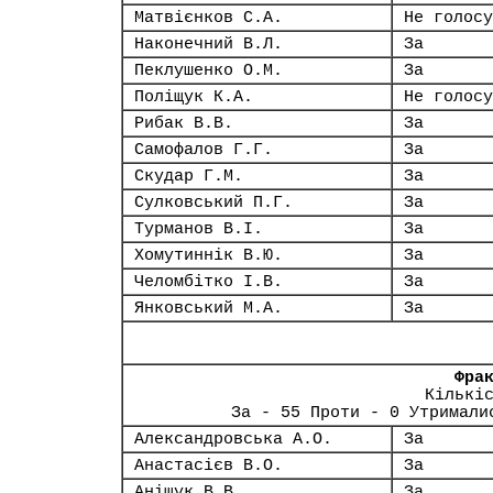
Матвієнков С.А.
Не голосу
Наконечний В.Л.
За
Пеклушенко О.М.
За
Поліщук К.А.
Не голосу
Рибак В.В.
За
Самофалов Г.Г.
За
Скудар Г.М.
За
Сулковський П.Г.
За
Турманов В.І.
За
Хомутиннік В.Ю.
За
Челомбітко І.В.
За
Янковський М.А.
За
Фра
Кількі
За - 55 Проти - 0 Утримали
Александровська А.О.
За
Анастасієв В.О.
За
Аніщук В.В.
За