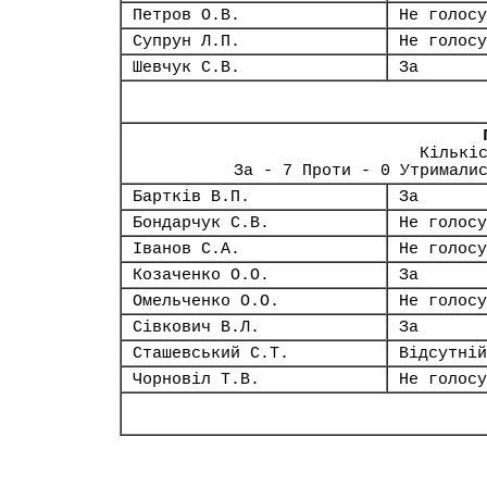
Петров О.В.
Не голосу
Супрун Л.П.
Не голосу
Шевчук С.В.
За
Кількі
За - 7 Проти - 0 Утримали
Бартків В.П.
За
Бондарчук С.В.
Не голосу
Іванов С.А.
Не голосу
Козаченко О.О.
За
Омельченко О.О.
Не голосу
Сівкович В.Л.
За
Сташевський С.Т.
Відсутній
Чорновіл Т.В.
Не голосу