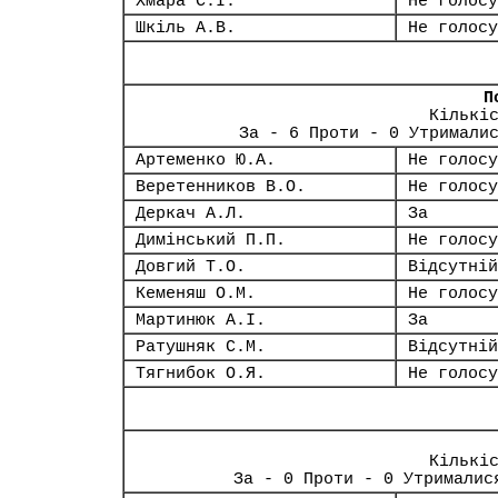
Хмара С.І.
Не голосу
Шкіль А.В.
Не голосу
П
Кількі
За - 6 Проти - 0 Утримали
Артеменко Ю.А.
Не голосу
Веретенников В.О.
Не голосу
Деркач А.Л.
За
Димінський П.П.
Не голосу
Довгий Т.О.
Відсутній
Кеменяш О.М.
Не голосу
Мартинюк А.І.
За
Ратушняк С.М.
Відсутній
Тягнибок О.Я.
Не голосу
Кількі
За - 0 Проти - 0 Утрималис