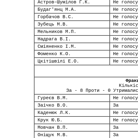
Астров–Шумілов Г.К.
Не голосу
Будаг'янц М.А.
Не голосу
Горбачов В.С.
Не голосу
Зубець М.В.
Не голосу
Мельников М.П.
Не голосу
Надрага В.І.
Не голосу
Сміяненко І.М.
Не голосу
Фоменко К.О.
Не голосу
Цкітішвілі Е.О.
Не голосу
Фрак
Кількі
За - 8 Проти - 0 Утримали
Гуреєв В.М.
Не голосу
Заічко В.О.
За
Каденюк Л.К.
Не голосу
Крук Ю.Б.
Не голосу
Мовчан В.П.
За
Оніщук М.В.
За