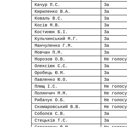
Качур П.С.
За
Кириленко В.А.
За
Коваль В.С.
За
Косів М.В.
За
Костинюк Б.І.
За
Кульчинський М.Г.
За
Манчуленко Г.М.
За
Мовчан П.М.
За
Морозов О.В.
Не голосу
Олексіюк С.С.
За
Оробець Ю.М.
За
Павленко Ю.О.
За
Плющ І.С.
Не голосу
Полянчич М.М.
Не голосу
Рибачук О.Б.
Не голосу
Скомаровський В.В.
Не голосу
Соболєв С.В.
За
Стецьків Т.С.
За