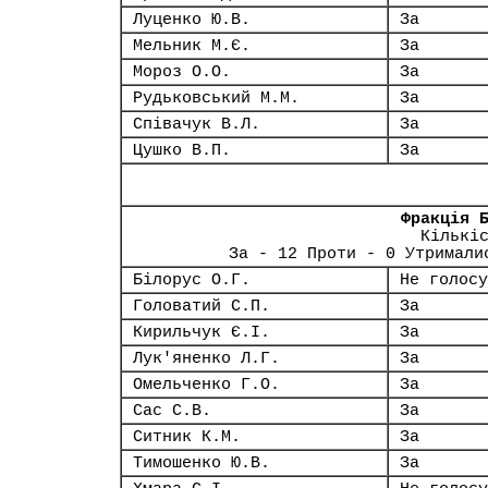
Луценко Ю.В.
За
Мельник М.Є.
За
Мороз О.О.
За
Рудьковський М.М.
За
Співачук В.Л.
За
Цушко В.П.
За
Фракція 
Кількі
За - 12 Проти - 0 Утримали
Білорус О.Г.
Не голосу
Головатий С.П.
За
Кирильчук Є.І.
За
Лук'яненко Л.Г.
За
Омельченко Г.О.
За
Сас С.В.
За
Ситник К.М.
За
Тимошенко Ю.В.
За