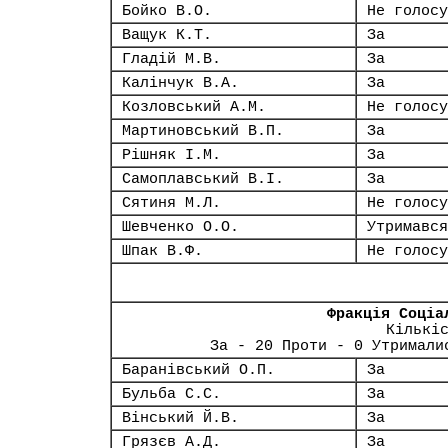
Бойко В.О.
Не голосу
Ващук К.Т.
За
Гладій М.В.
За
Калінчук В.А.
За
Козловський А.М.
Не голосу
Мартиновський В.П.
За
Рішняк І.М.
За
Самоплавський В.І.
За
Сятиня М.Л.
Не голосу
Шевченко О.О.
Утримався
Шпак В.Ф.
Не голосу
Фракція Соціа
Кількі
За - 20 Проти - 0 Утримали
Баранівський О.П.
За
Бульба С.С.
За
Вінський Й.В.
За
Грязєв А.Д.
За