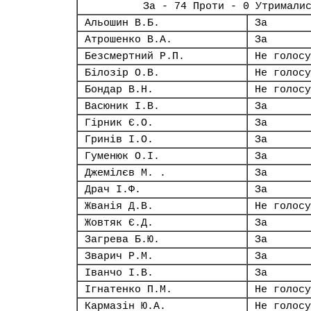
За - 74 Проти - 0 Утримали
Альошин В.Б.
За
Атрошенко В.А.
За
Безсмертний Р.П.
Не голосу
Білозір О.В.
Не голосу
Бондар В.Н.
Не голосу
Васюник І.В.
За
Гірник Є.О.
За
Гринів І.О.
За
Гуменюк О.І.
За
Джемілєв М. .
За
Драч І.Ф.
За
Жванія Д.В.
Не голосу
Жовтяк Є.Д.
За
Загрева Б.Ю.
За
Зварич Р.М.
За
Іванчо І.В.
За
Ігнатенко П.М.
Не голосу
Кармазін Ю.А.
Не голосу