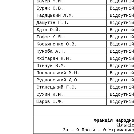
Бауер М.Й.
Відсутній
Буряк С.В.
Відсутній
Гадяцький Л.М.
Відсутній
Дашутін Г.П.
Відсутній
Єдін О.Й.
Відсутній
Іоффе Ю.Я.
Відсутній
Косьяненко О.В.
Відсутній
Кукоба А.Т.
Відсутній
Мхітарян Н.М.
Відсутній
Пінчук В.М.
Відсутній
Поплавський М.М.
Відсутній
Рудковський Д.О.
Відсутній
Станецький Г.С.
Відсутній
Сухий Я.М.
Відсутній
Шаров І.Ф.
Відсутній
Фракція Народн
Кількі
За - 9 Проти - 0 Утрималис