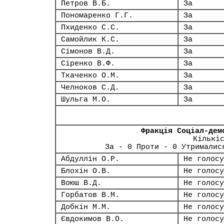
Петров В.Б.
За
Пономаренко Г.Г.
За
Пхиденко С.С.
За
Самойлик К.С.
За
Сімонов В.Д.
За
Сіренко В.Ф.
За
Ткаченко О.М.
За
Челноков С.Д.
За
Шульга М.О.
За
Фракція Соціал-дем
Кількі
За - 0 Проти - 0 Утрималис
Абдуллін О.Р.
Не голосу
Блохін О.В.
Не голосу
Воюш В.Д.
Не голосу
Горбатов В.М.
Не голосу
Добкін М.М.
Не голосу
Євдокимов В.О.
Не голосу