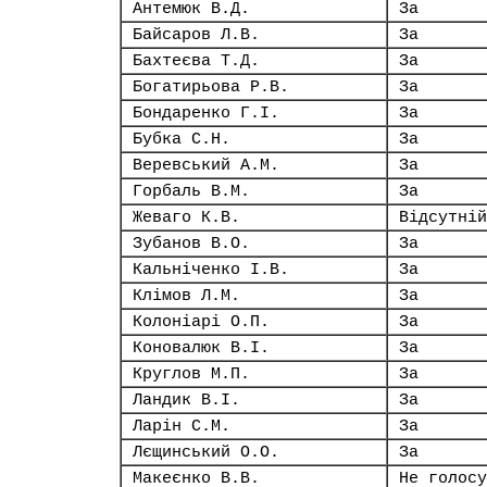
Антемюк В.Д.
За
Байсаров Л.В.
За
Бахтеєва Т.Д.
За
Богатирьова Р.В.
За
Бондаренко Г.І.
За
Бубка С.Н.
За
Веревський А.М.
За
Горбаль В.М.
За
Жеваго К.В.
Відсутній
Зубанов В.О.
За
Кальніченко І.В.
За
Клімов Л.М.
За
Колоніарі О.П.
За
Коновалюк В.І.
За
Круглов М.П.
За
Ландик В.І.
За
Ларін С.М.
За
Лєщинський О.О.
За
Макеєнко В.В.
Не голосу