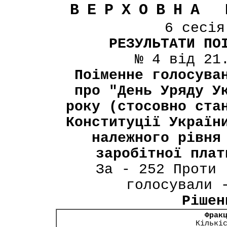
ВЕРХОВНА 
6 сесі
РЕЗУЛЬТАТИ ПО
№ 4 від 21
Поіменне голосува
про "День Уряду У
року (стосовно ста
Конституції Україн
належного рівня
заробітної плат
За - 252 Проти 
голосували 
Рішен
Фрак
Кількі