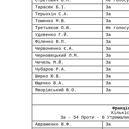
Стретович В.М.
Не голосу
Тарасюк Б.І.
За
Терьохін С.А.
За
Томенко М.В.
За
Третьяков О.Ю.
Не голосу
Удовенко Г.Й.
За
Філенко В.П.
За
Червоненко Є.А.
За
Черновецький Л.М.
За
Чечель М.Й.
За
Чубаров Р.А.
За
Ширко Ю.В.
За
Ющенко В.А.
За
Яворівський В.О.
За
Фракці
Кількі
За - 54 Проти - 0 Утримали
Авраменко В.Ф.
За