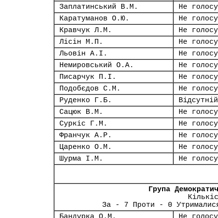
Заплатинський В.М.
Не голосу
Каратуманов О.Ю.
Не голосу
Кравчук Л.М.
Не голосу
Лісін М.П.
Не голосу
Льовін А.І.
Не голосу
Немировський О.А.
Не голосу
Писарчук П.І.
Не голосу
Подобєдов С.М.
Не голосу
Руденко Г.Б.
Відсутній
Сацюк В.М.
Не голосу
Суркіс Г.М.
Не голосу
Франчук А.Р.
Не голосу
Царенко О.М.
Не голосу
Шурма І.М.
Не голосу
Група Демократи
Кількі
За - 7 Проти - 0 Утрималис
Бандурка О.М.
Не голосу