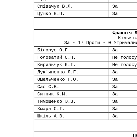
Співачук В.Л.
За
Цушко В.П.
За
Фракція 
Кількі
За - 17 Проти - 0 Утримали
Білорус О.Г.
За
Головатий С.П.
Не голосу
Кирильчук Є.І.
Не голосу
Лук'яненко Л.Г.
За
Омельченко Г.О.
За
Сас С.В.
За
Ситник К.М.
За
Тимошенко Ю.В.
За
Хмара С.І.
За
Шкіль А.В.
За
П