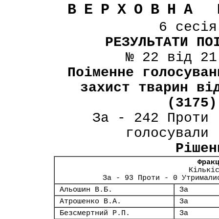
ВЕРХОВНА 
6 сесі
РЕЗУЛЬТАТИ ПО
№ 22 від 21
Поіменне голосуван
захист тварин ві
(3175)
За - 242 Проти 
голосували 
Рішен
Фрак
Кількі
За - 93 Проти - 0 Утримали
Альошин В.Б.
За
Атрошенко В.А.
За
Безсмертний Р.П.
За