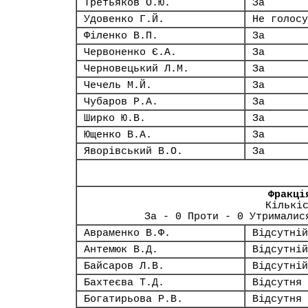
Третьяков О.Ю.
За
Удовенко Г.Й.
Не голосу
Філенко В.П.
За
Червоненко Є.А.
За
Черновецький Л.М.
За
Чечель М.Й.
За
Чубаров Р.А.
За
Ширко Ю.В.
За
Ющенко В.А.
За
Яворівський В.О.
За
Фракці
Кількі
За - 0 Проти - 0 Утрималис
Авраменко В.Ф.
Відсутній
Антемюк В.Д.
Відсутній
Байсаров Л.В.
Відсутній
Бахтеєва Т.Д.
Відсутня
Богатирьова Р.В.
Відсутня