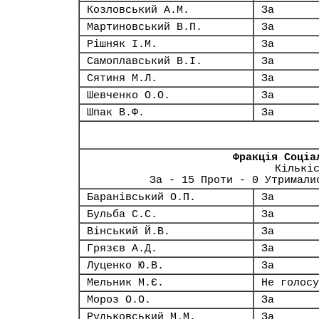
Козловський А.М.
За
Мартиновський В.П.
За
Рішняк І.М.
За
Самоплавський В.І.
За
Сятиня М.Л.
За
Шевченко О.О.
За
Шпак В.Ф.
За
Фракція Соціа
Кількі
За - 15 Проти - 0 Утримали
Баранівський О.П.
За
Бульба С.С.
За
Вінський Й.В.
За
Грязєв А.Д.
За
Луценко Ю.В.
За
Мельник М.Є.
Не голосу
Мороз О.О.
За
Рудьковський М.М.
За