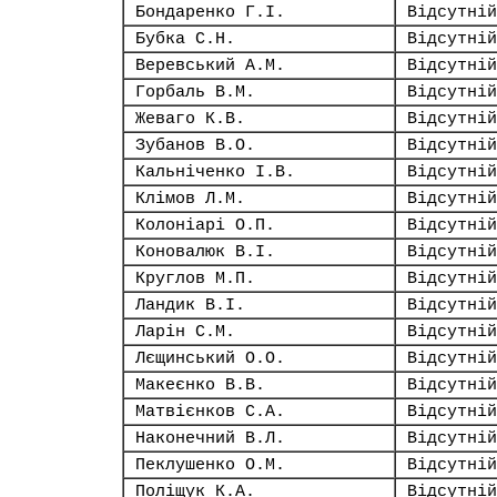
Бондаренко Г.І.
Відсутній
Бубка С.Н.
Відсутній
Веревський А.М.
Відсутній
Горбаль В.М.
Відсутній
Жеваго К.В.
Відсутній
Зубанов В.О.
Відсутній
Кальніченко І.В.
Відсутній
Клімов Л.М.
Відсутній
Колоніарі О.П.
Відсутній
Коновалюк В.І.
Відсутній
Круглов М.П.
Відсутній
Ландик В.І.
Відсутній
Ларін С.М.
Відсутній
Лєщинський О.О.
Відсутній
Макеєнко В.В.
Відсутній
Матвієнков С.А.
Відсутній
Наконечний В.Л.
Відсутній
Пеклушенко О.М.
Відсутній
Поліщук К.А.
Відсутній