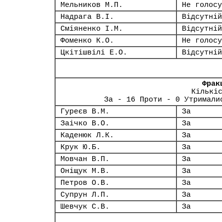
Мельников М.П.
Не голосу
Надрага В.І.
Відсутній
Сміяненко І.М.
Відсутній
Фоменко К.О.
Не голосу
Цкітішвілі Е.О.
Відсутній
Фрак
Кількі
За - 16 Проти - 0 Утримали
Гуреєв В.М.
За
Заічко В.О.
За
Каденюк Л.К.
За
Крук Ю.Б.
За
Мовчан В.П.
За
Оніщук М.В.
За
Петров О.В.
За
Супрун Л.П.
За
Шевчук С.В.
За