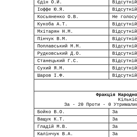
Єдін О.Й.
Відсутній
Іоффе Ю.Я.
Відсутній
Косьяненко О.В.
Не голосу
Кукоба А.Т.
Відсутній
Мхітарян Н.М.
Відсутній
Пінчук В.М.
Відсутній
Поплавський М.М.
Відсутній
Рудковський Д.О.
Відсутній
Станецький Г.С.
Відсутній
Сухий Я.М.
Відсутній
Шаров І.Ф.
Відсутній
Фракція Народн
Кількі
За - 20 Проти - 0 Утримали
Бойко В.О.
За
Ващук К.Т.
За
Гладій М.В.
За
Калінчук В.А.
За