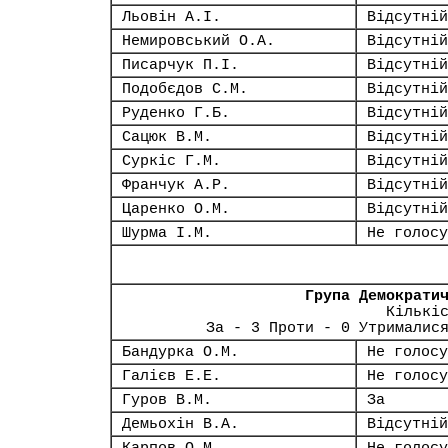
Льовін А.І.
Відсутній
Немировський О.А.
Відсутній
Писарчук П.І.
Відсутній
Подобєдов С.М.
Відсутній
Руденко Г.Б.
Відсутній
Сацюк В.М.
Відсутній
Суркіс Г.М.
Відсутній
Франчук А.Р.
Відсутній
Царенко О.М.
Відсутній
Шурма І.М.
Не голосу
Група Демократи
Кількі
За - 3 Проти - 0 Утрималис
Бандурка О.М.
Не голосу
Галієв Е.Е.
Не голосу
Гуров В.М.
За
Демьохін В.А.
Відсутній