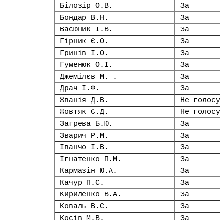
Білозір О.В.
За
Бондар В.Н.
За
Васюник І.В.
За
Гірник Є.О.
За
Гринів І.О.
За
Гуменюк О.І.
За
Джемілєв М. .
За
Драч І.Ф.
За
Жванія Д.В.
Не голосу
Жовтяк Є.Д.
Не голосу
Загрева Б.Ю.
За
Зварич Р.М.
За
Іванчо І.В.
За
Ігнатенко П.М.
За
Кармазін Ю.А.
За
Качур П.С.
За
Кириленко В.А.
За
Коваль В.С.
За
Косів М.В.
За