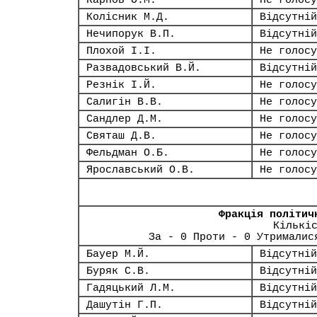
Карпов О.М.
Не голосу
Колісник М.Д.
Відсутній
Нечипорук В.П.
Відсутній
Плохой І.І.
Не голосу
Развадовський В.Й.
Відсутній
Резнік І.Й.
Не голосу
Салигін В.В.
Не голосу
Сандлер Д.М.
Не голосу
Святаш Д.В.
Не голосу
Фельдман О.Б.
Не голосу
Ярославський О.В.
Не голосу
Фракція політич
Кількі
За - 0 Проти - 0 Утрималис
Бауер М.Й.
Відсутній
Буряк С.В.
Відсутній
Гадяцький Л.М.
Відсутній
Дашутін Г.П.
Відсутній