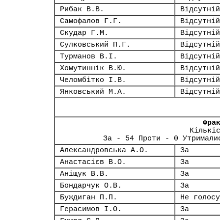
Рибак В.В.
Відсутній
Самофалов Г.Г.
Відсутній
Скудар Г.М.
Відсутній
Сулковський П.Г.
Відсутній
Турманов В.І.
Відсутній
Хомутиннік В.Ю.
Відсутній
Челомбітко І.В.
Відсутній
Янковський М.А.
Відсутній
Фра
Кількі
За - 54 Проти - 0 Утримали
Александровська А.О.
За
Анастасієв В.О.
За
Аніщук В.В.
За
Бондарчук О.В.
За
Буждиган П.П.
Не голосу
Герасимов І.О.
За