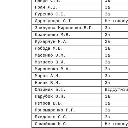
Гмиря С.П.
За
Грач Л.І.
За
Гуренко С.І.
За
Дорогунцов С.І.
Не голосу
Заклунна-Мироненко В.Г.
За
Кравченко М.В.
За
Кухарчук М.А.
За
Лобода М.В.
За
Масенко О.М.
За
Матвєєв В.Й.
За
Мироненко В.А.
За
Мороз А.М.
За
Новак В.М.
За
Олійник Б.І.
Відсутній
Парубок О.Н.
За
Петров В.Б.
За
Пономаренко Г.Г.
За
Пхиденко С.С.
За
Самойлик К.С.
Не голосу