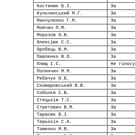
Костинюк Б.І.
За
Кульчинський М.Г.
За
Манчуленко Г.М.
За
Мовчан П.М.
За
Морозов О.В.
За
Олексіюк С.С.
За
Оробець Ю.М.
За
Павленко Ю.О.
За
Плющ І.С.
Не голосу
Полянчич М.М.
За
Рибачук О.Б.
За
Скомаровський В.В.
За
Соболєв С.В.
За
Стецьків Т.С.
За
Стретович В.М.
За
Тарасюк Б.І.
За
Терьохін С.А.
За
Томенко М.В.
За