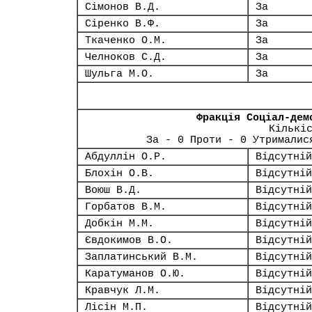
Сімонов В.Д.
За
Сіренко В.Ф.
За
Ткаченко О.М.
За
Челноков С.Д.
За
Шульга М.О.
За
Фракція Соціал-дем
Кількі
За - 0 Проти - 0 Утрималис
Абдуллін О.Р.
Відсутній
Блохін О.В.
Відсутній
Воюш В.Д.
Відсутній
Горбатов В.М.
Відсутній
Добкін М.М.
Відсутній
Євдокимов В.О.
Відсутній
Заплатинський В.М.
Відсутній
Каратуманов О.Ю.
Відсутній
Кравчук Л.М.
Відсутній
Лісін М.П.
Відсутній