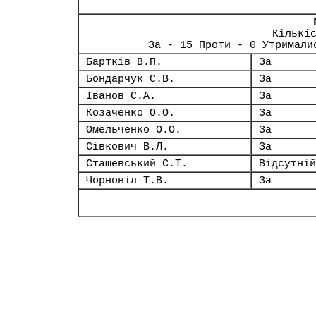
Кількі
За - 15 Проти - 0 Утримали
Бартків В.П.
За
Бондарчук С.В.
За
Іванов С.А.
За
Козаченко О.О.
За
Омельченко О.О.
За
Сівкович В.Л.
За
Сташевський С.Т.
Відсутній
Чорновіл Т.В.
За