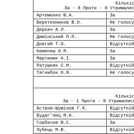
Кількі
За - 8 Проти - 0 Утримали
Артеменко Ю.А.
За
Веретенников В.О.
Не голосу
Деркач А.Л.
За
Димінський П.П.
Не голосу
Довгий Т.О.
Відсутній
Кеменяш О.М.
За
Мартинюк А.І.
За
Ратушняк С.М.
Відсутній
Тягнибок О.Я.
Не голосу
Кількі
За - 1 Проти - 0 Утрималис
Астров–Шумілов Г.К.
Відсутній
Будаг'янц М.А.
Відсутній
Горбачов В.С.
За
Зубець М.В.
Відсутній