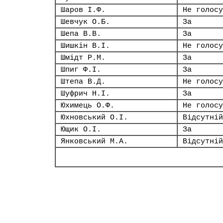
Шаров І.Ф.
Не голосу
Шевчук О.Б.
За
Шепа В.В.
За
Шишкін В.І.
Не голосу
Шмідт Р.М.
За
Шпиг Ф.І.
За
Штепа В.Д.
Не голосу
Шуфрич Н.І.
За
Юхимець О.Ф.
Не голосу
Юхновський О.І.
Відсутній
Ющик О.І.
За
Янковський М.А.
Відсутній