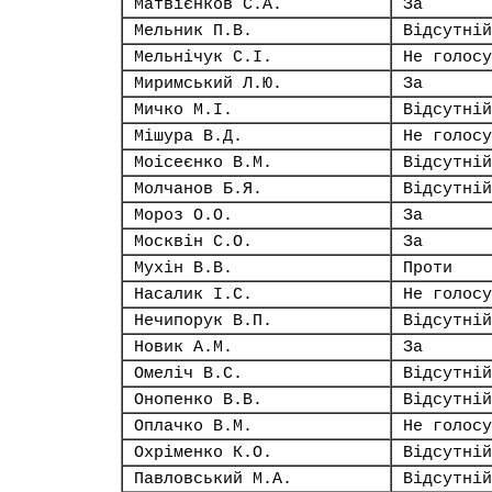
Матвієнков С.А.
За
Мельник П.В.
Відсутній
Мельнічук С.І.
Не голосу
Миримський Л.Ю.
За
Мичко М.І.
Відсутній
Мішура В.Д.
Не голосу
Моісеєнко В.М.
Відсутній
Молчанов Б.Я.
Відсутній
Мороз О.О.
За
Москвін С.О.
За
Мухін В.В.
Проти
Насалик І.С.
Не голосу
Нечипорук В.П.
Відсутній
Новик А.М.
За
Омеліч В.С.
Відсутній
Онопенко В.В.
Відсутній
Оплачко В.М.
Не голосу
Охріменко К.О.
Відсутній
Павловський М.А.
Відсутній