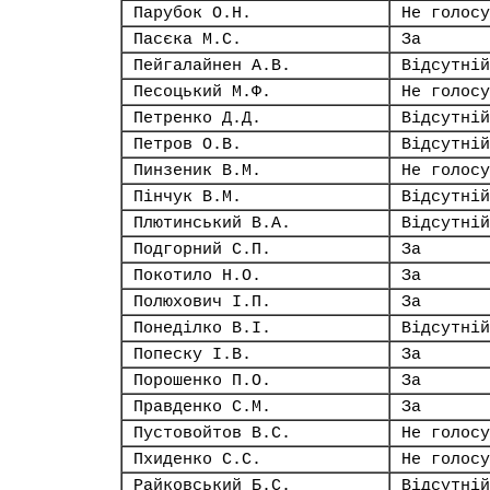
Парубок О.Н.
Не голосу
Пасєка М.С.
За
Пейгалайнен А.В.
Відсутній
Песоцький М.Ф.
Не голосу
Петренко Д.Д.
Відсутній
Петров О.В.
Відсутній
Пинзеник В.М.
Не голосу
Пінчук В.М.
Відсутній
Плютинський В.А.
Відсутній
Подгорний С.П.
За
Покотило Н.О.
За
Полюхович І.П.
За
Понеділко В.І.
Відсутній
Попеску І.В.
За
Порошенко П.О.
За
Правденко С.М.
За
Пустовойтов В.С.
Не голосу
Пхиденко С.С.
Не голосу
Райковський Б.С.
Відсутній