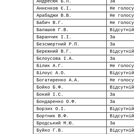
Андресюк Б.П.
За
Аннєнков Є.І.
Не голосу
Арабаджи В.В.
Не голосу
Бабич В.Г.
Не голосу
Балашов Г.В.
Відсутній
Баранчик І.І.
За
Безсмертний Р.П.
За
Бережний В.Г.
Відсутній
Бєлоусова І.А.
За
Білик А.Г.
Не голосу
Білоус А.О.
Відсутній
Богатиренко А.А.
Не голосу
Бойко Б.Ф.
Відсутній
Бокий І.С.
За
Бондаренко О.Ф.
За
Борзих О.І.
Відсутній
Бортник В.Ф.
Відсутній
Бродський М.Ю.
За
Буйко Г.В.
Відсутній