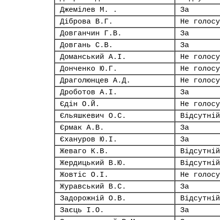
Джемілев М. .
За
Діброва В.Г.
Не голосу
Довганчин Г.В.
За
Довгань С.В.
За
Доманський А.І.
Не голосу
Донченко Ю.Г.
Не голосу
Драголюнцев А.Д.
Не голосу
Дроботов А.І.
За
Єдін О.Й.
Не голосу
Єльяшкевич О.С.
Відсутній
Єрмак А.В.
За
Єхануров Ю.І.
За
Жеваго К.В.
Відсутній
Жердицький В.Ю.
Відсутній
Жовтіс О.І.
Не голосу
Журавський В.С.
За
Задорожній О.В.
Відсутній
Заєць І.О.
За