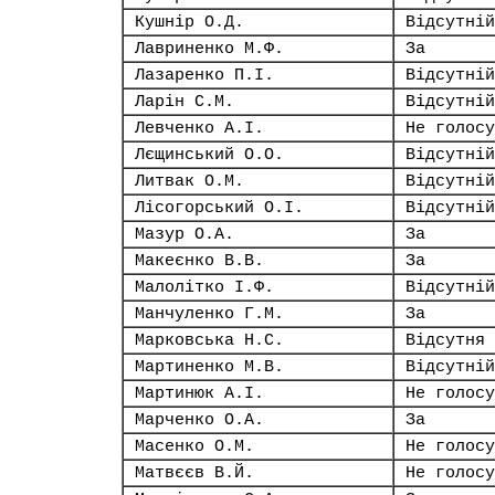
Кушнір О.Д.
Відсутній
Лавриненко М.Ф.
За
Лазаренко П.І.
Відсутній
Ларін С.М.
Відсутній
Левченко А.І.
Не голосу
Лєщинський О.О.
Відсутній
Литвак О.М.
Відсутній
Лісогорський О.І.
Відсутній
Мазур О.А.
За
Макеєнко В.В.
За
Малолітко І.Ф.
Відсутній
Манчуленко Г.М.
За
Марковська Н.С.
Відсутня
Мартиненко М.В.
Відсутній
Мартинюк А.І.
Не голосу
Марченко О.А.
За
Масенко О.М.
Не голосу
Матвєєв В.Й.
Не голосу