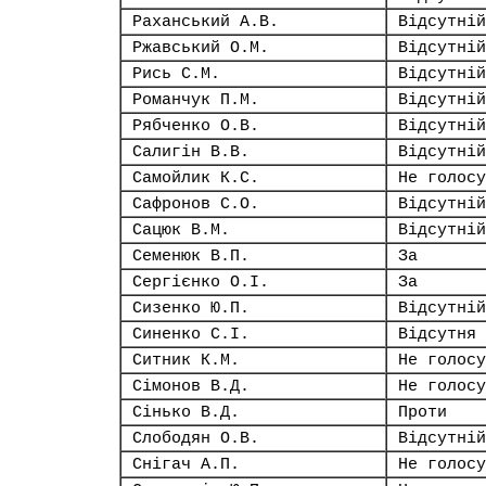
Раханський А.В.
Відсутній
Ржавський О.М.
Відсутній
Рись С.М.
Відсутній
Романчук П.М.
Відсутній
Рябченко О.В.
Відсутній
Салигін В.В.
Відсутній
Самойлик К.С.
Не голосу
Сафронов С.О.
Відсутній
Сацюк В.М.
Відсутній
Семенюк В.П.
За
Сергієнко О.І.
За
Сизенко Ю.П.
Відсутній
Синенко С.І.
Відсутня
Ситник К.М.
Не голосу
Сімонов В.Д.
Не голосу
Сінько В.Д.
Проти
Слободян О.В.
Відсутній
Снігач А.П.
Не голосу