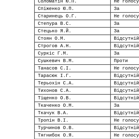
Соломатін Ю.П.
Не голосу
Спіженко Ю.П.
За
Старинець О.Г.
Не голосу
Степура В.С.
За
Стецько Я.Й.
За
Стоян О.М.
Відсутній
Строгов А.Н.
Відсутній
Суркіс Г.М.
За
Сушкевич В.М.
Проти
Танасов С.І.
Не голосу
Тарасюк І.Г.
Відсутній
Терьохін С.А.
Відсутній
Тихонов С.А.
Відсутній
Тіщенко О.В.
Відсутній
Ткаченко О.М.
За
Ткачук В.А.
Відсутній
Тропін В.І.
Не голосу
Турчинов О.В.
Відсутній
Тягнибок О.Я.
Не голосу