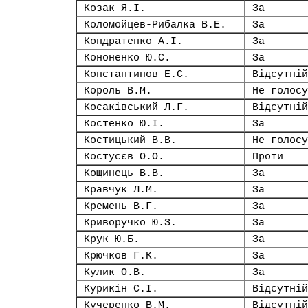
Козак Я.І.
За
Коломойцев-Рибалка В.Е.
За
Кондратенко А.І.
За
Кононенко Ю.С.
За
Константинов Е.С.
Відсутній
Король В.М.
Не голосу
Косаківський Л.Г.
Відсутній
Костенко Ю.І.
За
Костицький В.В.
Не голосу
Костусєв О.О.
Проти
Кощинець В.В.
За
Кравчук Л.М.
За
Кремень В.Г.
За
Криворучко Ю.З.
За
Крук Ю.Б.
За
Крючков Г.К.
За
Кулик О.В.
За
Курикін С.І.
Відсутній
Кучеренко В.М.
Відсутній