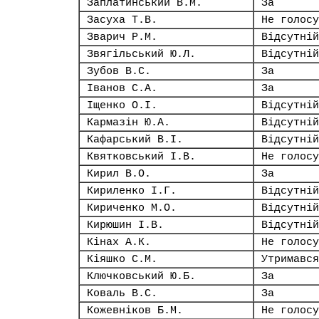
Заплатинський В.М.
За
Засуха Т.В.
Не голосу
Зварич Р.М.
Відсутній
Звягільський Ю.Л.
Відсутній
Зубов В.С.
За
Іванов С.А.
За
Іщенко О.І.
Відсутній
Кармазін Ю.А.
Відсутній
Кафарський В.І.
Відсутній
Квятковський І.В.
Не голосу
Кирил В.О.
За
Кириленко І.Г.
Відсутній
Кириченко М.О.
Відсутній
Кирюшин І.В.
Відсутній
Кінах А.К.
Не голосу
Кіяшко С.М.
Утримався
Ключковський Ю.Б.
За
Коваль В.С.
За
Кожевніков Б.М.
Не голосу