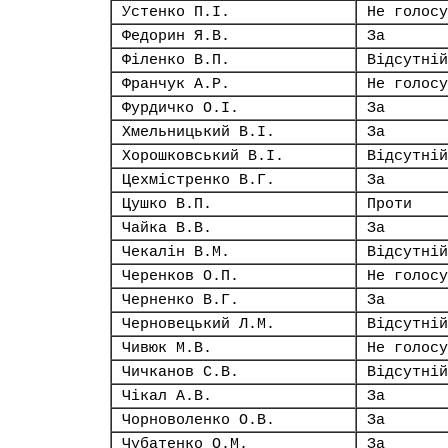
Устенко П.І.
Не голосу
Федорин Я.В.
За
Філенко В.П.
Відсутній
Франчук А.Р.
Не голосу
Фурдичко О.І.
За
Хмельницький В.І.
За
Хорошковський В.І.
Відсутній
Цехмістренко В.Г.
За
Цушко В.П.
Проти
Чайка В.В.
За
Чекалін В.М.
Відсутній
Черенков О.П.
Не голосу
Черненко В.Г.
За
Черновецький Л.М.
Відсутній
Чивюк М.В.
Не голосу
Чичканов С.В.
Відсутній
Чікал А.В.
За
Чорноволенко О.В.
За
Чубатенко О.М.
За