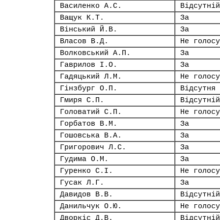
Василенко А.С.
Відсутній
Ващук К.Т.
За
Вінський Й.В.
За
Власов В.Д.
Не голосу
Волковський А.П.
За
Гаврилов І.О.
За
Гадяцький Л.М.
Не голосу
Гінзбург О.П.
Відсутня
Гмиря С.П.
Відсутній
Головатий С.П.
Не голосу
Горбатов В.М.
За
Гошовська В.А.
За
Григорович Л.С.
За
Гудима О.М.
За
Гуренко С.І.
Не голосу
Гусак Л.Г.
За
Давидов В.В.
Відсутній
Данильчук О.Ю.
Не голосу
Дворкіс Д.В.
Відсутній