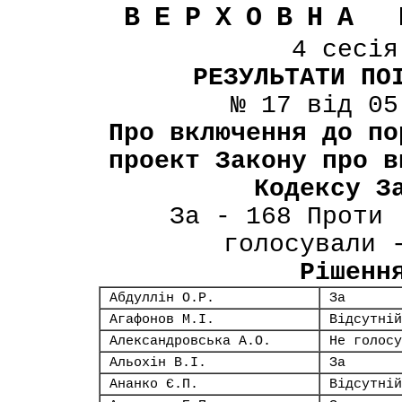
ВЕРХОВНА 
4 сесі
РЕЗУЛЬТАТИ ПО
№ 17 від 05
Про включення до по
проект Закону про в
Кодексу З
За - 168 Проти 
голосували 
Рішенн
Абдуллін О.Р.
За
Агафонов М.І.
Відсутній
Александровська А.О.
Не голосу
Альохін В.І.
За
Ананко Є.П.
Відсутній