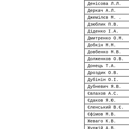
Денісова Л.Л.
Деркач А.Л.
Джемілєв М. .
Дзюблик П.В.
Діденко І.А.
Дмитренко О.М.
Добкін М.М.
Довбенко М.В.
Долженков О.В.
Донець Т.А.
Дроздик О.В.
Дубінін О.І.
Дубневич Я.В.
Євлахов А.С.
Єдаков Я.Ю.
Єленський В.Є.
Єфімов М.В.
Жеваго К.В.
Журжій А.В.