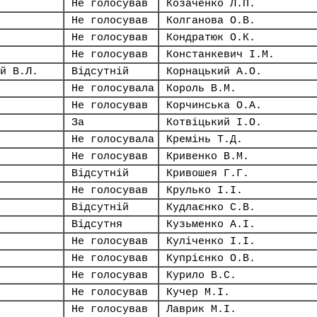
Не голосував
Козаченко Л.П.
Не голосував
Колганова О.В.
Не голосував
Кондратюк О.К.
Не голосував
Констанкевич І.М.
й В.Л.
Відсутній
Корнацький А.О.
Не голосувала
Король В.М.
Не голосував
Корчинська О.А.
За
Котвіцький І.О.
Не голосувала
Кремінь Т.Д.
Не голосував
Кривенко В.М.
Відсутній
Кривошея Г.Г.
Не голосував
Крулько І.І.
Відсутній
Кудлаєнко С.В.
Відсутня
Кузьменко А.І.
Не голосував
Куліченко І.І.
Не голосував
Купрієнко О.В.
Не голосував
Курило В.С.
Не голосував
Кучер М.І.
Не голосував
Лаврик М.І.