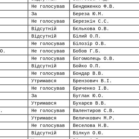
Не голосував
Бендюженко Ф.В.
За
Береза Ю.М.
Не голосував
Березкін С.С.
Відсутній
Бєлькова О.В.
Відсутній
Білий О.П.
Не голосував
Білозір О.В.
О.
Не голосував
Бобов Г.Б.
Не голосував
Богомолець О.В.
Відсутній
Бойко О.П.
Не голосував
Бондар В.В.
Утримався
Брензович В.І.
Не голосував
Бриченко І.В.
За
Буглак Ю.О.
Утримався
Бухарєв В.В.
.
Не голосував
Валентиров С.В.
Утримався
Величкович М.Р.
Не голосував
Веселова Н.В.
Відсутній
Вілкул О.Ю.