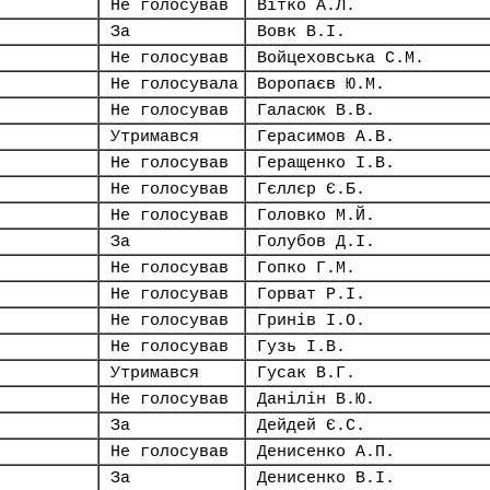
Не голосував
Вітко А.Л.
За
Вовк В.І.
Не голосував
Войцеховська С.М.
Не голосувала
Воропаєв Ю.М.
Не голосував
Галасюк В.В.
Утримався
Герасимов А.В.
Не голосував
Геращенко І.В.
Не голосував
Гєллєр Є.Б.
Не голосував
Головко М.Й.
За
Голубов Д.І.
Не голосував
Гопко Г.М.
Не голосував
Горват Р.І.
Не голосував
Гринів І.О.
Не голосував
Гузь І.В.
Утримався
Гусак В.Г.
Не голосував
Данілін В.Ю.
За
Дейдей Є.С.
Не голосував
Денисенко А.П.
За
Денисенко В.І.