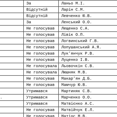
За
Ланьо М.І.
Відсутній
Ларін С.М.
Відсутній
Левченко Ю.В.
За
Ленський О.О.
Не голосував
Лещенко С.А.
Не голосував
Лівік О.П.
Не голосував
Логвинський Г.В.
Не голосував
Лопушанський А.Я.
Не голосував
Лук’янчук Р.В.
Не голосував
Луценко І.В.
Не голосувала
Льовочкін С.В.
Не голосувала
Люшняк М.В.
Не голосував
Макар’ян Д.Б.
Не голосував
Мамчур Ю.В.
Утримався
Мартиняк С.В.
.
Утримався
Марченко О.О.
Утримався
Матвієнко А.С.
Не голосував
Матвійчук Е.Л.
Не голосував
Матіос М.В.