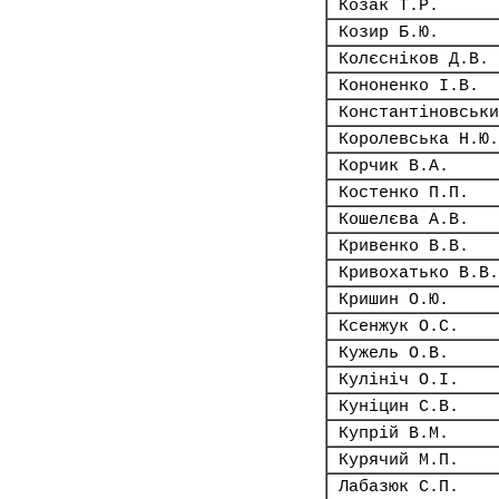
Козак Т.Р.
Козир Б.Ю.
Колєсніков Д.В.
Кононенко І.В.
Константіновськи
Королевська Н.Ю.
Корчик В.А.
Костенко П.П.
Кошелєва А.В.
Кривенко В.В.
Кривохатько В.В.
Кришин О.Ю.
Ксенжук О.С.
Кужель О.В.
Кулініч О.І.
Куніцин С.В.
Купрій В.М.
Курячий М.П.
Лабазюк С.П.