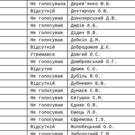
Не голосувала
Дерев’янко Ю.Б.
Відсутній
Дехтярчук О.В.
Не голосував
Дзензерський Д.В.
Не голосував
Дирів А.Б.
Не голосував
Дідич В.В.
Не голосував
Добкін Д.М.
Відсутній
Добродомов Д.Є.
Утримався
Довгий О.С.
Не голосував
Домбровський О.Г.
Відсутня
Драюк С.Є.
Не голосував
Дубіль В.О.
Відсутній
Дубневич Б.В.
Не голосував
Дунаєв С.В.
Не голосував
Євтушок С.М.
Не голосував
Єднак О.В.
Не голосував
Ємець Л.О.
Не голосував
Єфремова І.О.
Відсутній
Жолобецький О.О.
Не голосував
Заболотний Г.М.