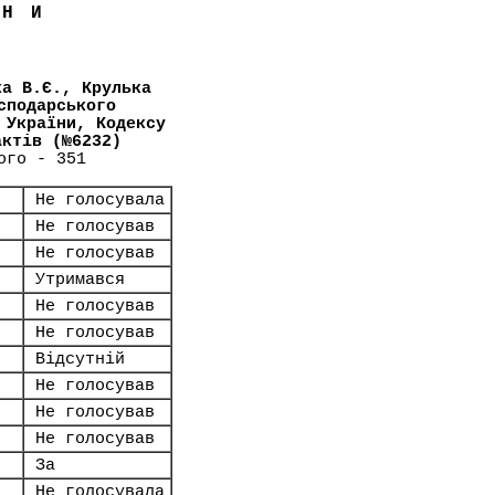
ЇНИ
ка В.Є., Крулька
сподарського
 України, Кодексу
актів (№6232)
ого - 351
Не голосувала
Не голосував
Не голосував
Утримався
Не голосував
Не голосував
Відсутній
Не голосував
Не голосував
Не голосував
За
Не голосувала