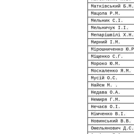
Матківський Б.М.
Мацола Р.М.
Мельник С.І.
Мельничук І.І.
Мепарішвілі Х.Н.
Мирний І.М.
Мірошниченко Ю.Р
Міщенко С.Г.
Мороко Ю.М.
Москаленко Я.М.
Мусій О.С.
Найєм М. .
Недава О.А.
Немиря Г.М.
Нечаєв О.І.
Німченко В.І.
Новинський В.В.
Омельянович Д.С.