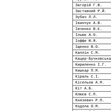
Загорій Г.В.
Заставний Р.Й.
Зубач Л.Л.
Іванчук А.В.
Івченко В.Є.
Ільюк А.О.
Іоффе Ю.Я.
Іщенко В.О.
Каплін С.М.
Кацер-Бучковська
Кириленко І.Г.
Кишкар П.М.
Кіраль С.І.
Кісельов А.М.
Кіт А.Б.
Клюєв С.П.
Князевич Р.П.
Кодола О.М.