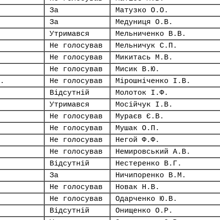
За
Матузко О.О.
За
Медуниця О.В.
Утримався
Мельниченко В.В.
Не голосував
Мельничук С.П.
Не голосував
Микитась М.В.
Не голосував
Мисик В.Ю.
.
Не голосував
Мірошніченко І.В.
Відсутній
Молоток І.Ф.
Утримався
Мосійчук І.В.
Не голосував
Мураєв Є.В.
Не голосував
Мушак О.П.
Не голосував
Негой Ф.Ф.
Не голосував
Немировський А.В.
Відсутній
Нестеренко В.Г.
За
Ничипоренко В.М.
Не голосував
Новак Н.В.
Не голосував
Одарченко Ю.В.
Відсутній
Онищенко О.Р.