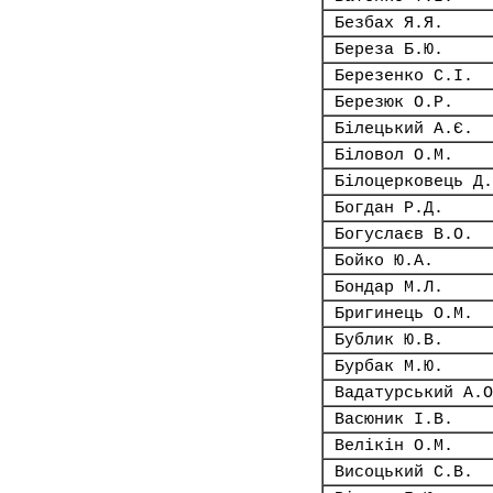
Безбах Я.Я.
Береза Б.Ю.
Березенко С.І.
Березюк О.Р.
Білецький А.Є.
Біловол О.М.
Білоцерковець Д.
Богдан Р.Д.
Богуслаєв В.О.
Бойко Ю.А.
Бондар М.Л.
Бригинець О.М.
Бублик Ю.В.
Бурбак М.Ю.
Вадатурський А.О
Васюник І.В.
Велікін О.М.
Висоцький С.В.