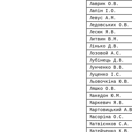
Лаврик О.В.
Лапін І.О.
Левус А.М.
Ледовських О.В.
Лесюк Я.В.
Литвин В.М.
Лінько Д.В.
Лозовой А.С.
Лубінець Д.В.
Лунченко В.В.
Луценко І.С.
Льовочкіна Ю.В.
Ляшко О.В.
Македон Ю.М.
Маркевич Я.В.
Мартовицький А.В
Масоріна О.С.
Матвієнков С.А.
Матейченко К.В.