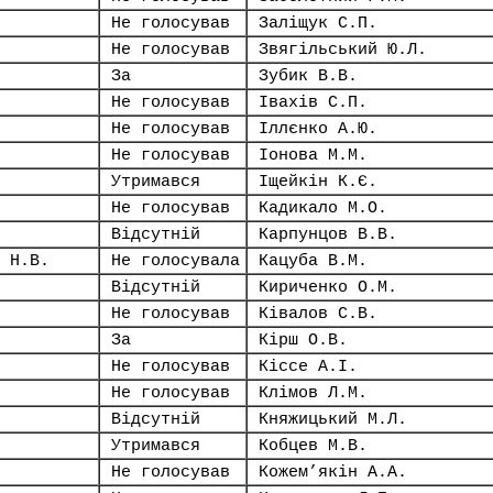
Не голосував
Заліщук С.П.
Не голосував
Звягільський Ю.Л.
За
Зубик В.В.
Не голосував
Івахів С.П.
Не голосував
Іллєнко А.Ю.
Не голосував
Іонова М.М.
Утримався
Іщейкін К.Є.
Не голосував
Кадикало М.О.
Відсутній
Карпунцов В.В.
 Н.В.
Не голосувала
Кацуба В.М.
Відсутній
Кириченко О.М.
Не голосував
Ківалов С.В.
За
Кірш О.В.
Не голосував
Кіссе А.І.
Не голосував
Клімов Л.М.
Відсутній
Княжицький М.Л.
Утримався
Кобцев М.В.
Не голосував
Кожем’якін А.А.