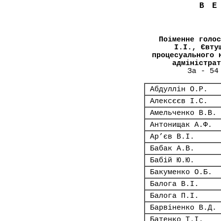
В
Поіменне голос
І.І., Євту
процесуального 
адміністрат
За - 54
Абдуллін О.Р.
Алексєєв І.С.
Амельченко В.В.
Антонищак А.Ф.
Ар’єв В.І.
Бабак А.В.
Бабій Ю.Ю.
Бакуменко О.Б.
Балога В.І.
Балога П.І.
Барвіненко В.Д.
Батенко Т.І.