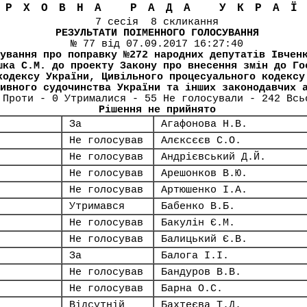
ЕРХОВНА РАДА УКРА
7 сесія 8 скликання
РЕЗУЛЬТАТИ ПОІМЕННОГО ГОЛОСУВАННЯ
№ 77 від 07.09.2017 16:27:40
ування про поправку №272 народних депутатів Івчен
шка С.М. до проекту Закону про внесення змін до Го
кодексу України, Цивільного процесуального кодексу
ивного судочинства України та інших законодавчих 
 Проти - 0 Утрималися - 55 Не голосували - 242 Всь
Рішення не прийнято
За
Агафонова Н.В.
Не голосував
Алєксєєв С.О.
Не голосував
Андрієвський Д.Й.
Не голосував
Арешонков В.Ю.
Не голосував
Артюшенко І.А.
Утримався
Бабенко В.Б.
Не голосував
Бакулін Є.М.
Не голосував
Балицький Є.В.
За
Балога І.І.
Не голосував
Бандуров В.В.
Не голосував
Барна О.С.
Відсутній
Бахтеєва Т.Д.