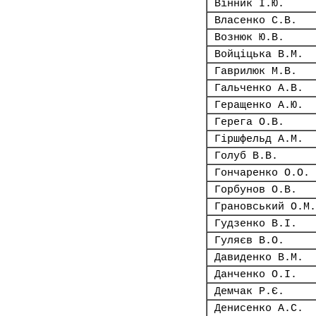
Вінник І.Ю.
Власенко С.В.
Вознюк Ю.В.
Войціцька В.М.
Гаврилюк М.В.
Гальченко А.В.
Геращенко А.Ю.
Герега О.В.
Гіршфельд А.М.
Голуб В.В.
Гончаренко О.О.
Горбунов О.В.
Грановський О.М.
Гудзенко В.І.
Гуляєв В.О.
Давиденко В.М.
Данченко О.І.
Демчак Р.Є.
Денисенко А.С.