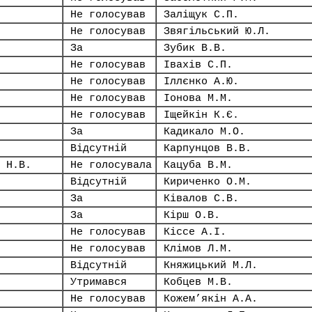
Не голосував
Заліщук С.П.
Не голосував
Звягільський Ю.Л.
За
Зубик В.В.
Не голосував
Івахів С.П.
Не голосував
Іллєнко А.Ю.
Не голосував
Іонова М.М.
Не голосував
Іщейкін К.Є.
За
Кадикало М.О.
Відсутній
Карпунцов В.В.
 Н.В.
Не голосувала
Кацуба В.М.
Відсутній
Кириченко О.М.
За
Ківалов С.В.
За
Кірш О.В.
Не голосував
Кіссе А.І.
Не голосував
Клімов Л.М.
Відсутній
Княжицький М.Л.
Утримався
Кобцев М.В.
Не голосував
Кожем’якін А.А.