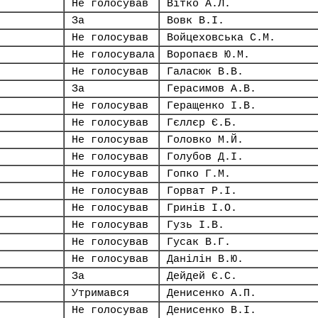
Не голосував
Вітко А.Л.
За
Вовк В.І.
Не голосував
Войцеховська С.М.
Не голосувала
Воропаєв Ю.М.
Не голосував
Галасюк В.В.
За
Герасимов А.В.
Не голосував
Геращенко І.В.
Не голосував
Гєллєр Є.Б.
Не голосував
Головко М.Й.
Не голосував
Голубов Д.І.
Не голосував
Гопко Г.М.
Не голосував
Горват Р.І.
Не голосував
Гринів І.О.
Не голосував
Гузь І.В.
Не голосував
Гусак В.Г.
Не голосував
Данілін В.Ю.
За
Дейдей Є.С.
Утримався
Денисенко А.П.
Не голосував
Денисенко В.І.