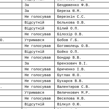
За
Бендюженко Ф.В.
За
Береза Ю.М.
Не голосував
Березкін С.С.
Відсутній
Бєлькова О.В.
Відсутній
Білий О.П.
Не голосував
Білозір О.В.
О.
Утримався
Бобов Г.Б.
Не голосував
Богомолець О.В.
Відсутній
Бойко О.П.
Не голосував
Бондар В.В.
За
Брензович В.І.
Не голосував
Бриченко І.В.
Не голосував
Буглак Ю.О.
Не голосував
Бухарєв В.В.
.
Не голосував
Валентиров С.В.
Утримався
Величкович М.Р.
Не голосував
Веселова Н.В.
Відсутній
Вілкул О.Ю.