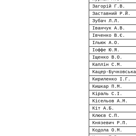
Загорій Г.В.
Заставний Р.Й.
Зубач Л.Л.
Іванчук А.В.
Івченко В.Є.
Ільюк А.О.
Іоффе Ю.Я.
Іщенко В.О.
Каплін С.М.
Кацер-Бучковська
Кириленко І.Г.
Кишкар П.М.
Кіраль С.І.
Кісельов А.М.
Кіт А.Б.
Клюєв С.П.
Князевич Р.П.
Кодола О.М.