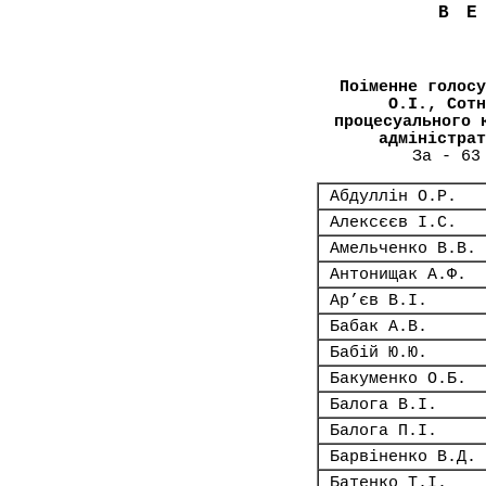
В
Поіменне голосу
О.І., Сотн
процесуального 
адміністрат
За - 63
Абдуллін О.Р.
Алексєєв І.С.
Амельченко В.В.
Антонищак А.Ф.
Ар’єв В.І.
Бабак А.В.
Бабій Ю.Ю.
Бакуменко О.Б.
Балога В.І.
Балога П.І.
Барвіненко В.Д.
Батенко Т.І.