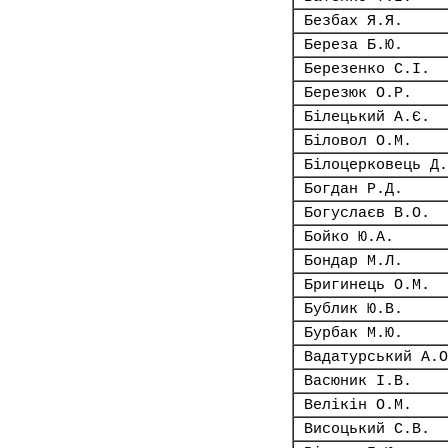
Безбах Я.Я.
Береза Б.Ю.
Березенко С.І.
Березюк О.Р.
Білецький А.Є.
Біловол О.М.
Білоцерковець Д.
Богдан Р.Д.
Богуслаєв В.О.
Бойко Ю.А.
Бондар М.Л.
Бригинець О.М.
Бублик Ю.В.
Бурбак М.Ю.
Вадатурський А.О
Васюник І.В.
Велікін О.М.
Висоцький С.В.