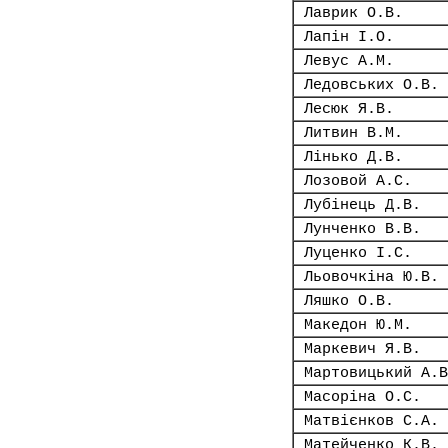
Лаврик О.В.
Лапін І.О.
Левус А.М.
Ледовських О.В.
Лесюк Я.В.
Литвин В.М.
Лінько Д.В.
Лозовой А.С.
Лубінець Д.В.
Лунченко В.В.
Луценко І.С.
Льовочкіна Ю.В.
Ляшко О.В.
Македон Ю.М.
Маркевич Я.В.
Мартовицький А.В
Масоріна О.С.
Матвієнков С.А.
Матейченко К.В.