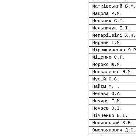
Матківський Б.М.
Мацола Р.М.
Мельник С.І.
Мельничук І.І.
Мепарішвілі Х.Н.
Мирний І.М.
Мірошниченко Ю.Р
Міщенко С.Г.
Мороко Ю.М.
Москаленко Я.М.
Мусій О.С.
Найєм М. .
Недава О.А.
Немиря Г.М.
Нечаєв О.І.
Німченко В.І.
Новинський В.В.
Омельянович Д.С.