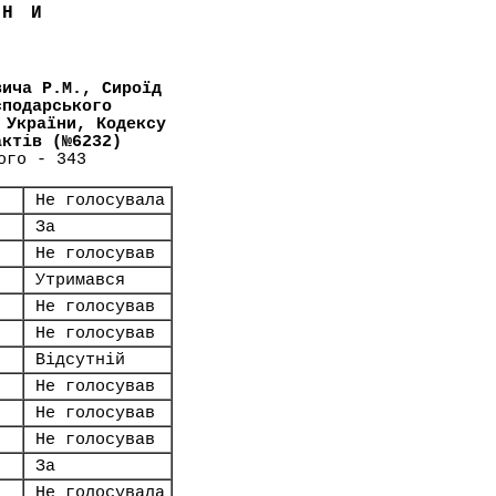
ЇНИ
вича Р.М., Сироїд
сподарського
 України, Кодексу
актів (№6232)
ого - 343
Не голосувала
За
Не голосував
Утримався
Не голосував
Не голосував
Відсутній
Не голосував
Не голосував
Не голосував
За
Не голосувала