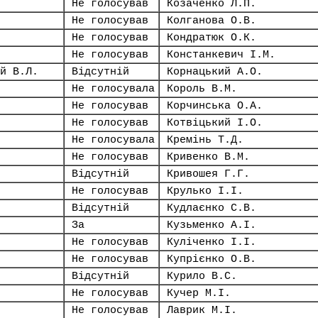
Не голосував
Козаченко Л.П.
Не голосував
Колганова О.В.
Не голосував
Кондратюк О.К.
Не голосував
Констанкевич І.М.
й В.Л.
Відсутній
Корнацький А.О.
Не голосувала
Король В.М.
Не голосував
Корчинська О.А.
Не голосував
Котвіцький І.О.
Не голосувала
Кремінь Т.Д.
Не голосував
Кривенко В.М.
Відсутній
Кривошея Г.Г.
Не голосував
Крулько І.І.
Відсутній
Кудлаєнко С.В.
За
Кузьменко А.І.
Не голосував
Куліченко І.І.
Не голосував
Купрієнко О.В.
Відсутній
Курило В.С.
Не голосував
Кучер М.І.
Не голосував
Лаврик М.І.