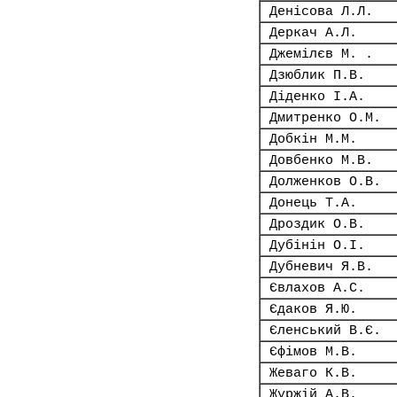
Денісова Л.Л.
Деркач А.Л.
Джемілєв М. .
Дзюблик П.В.
Діденко І.А.
Дмитренко О.М.
Добкін М.М.
Довбенко М.В.
Долженков О.В.
Донець Т.А.
Дроздик О.В.
Дубінін О.І.
Дубневич Я.В.
Євлахов А.С.
Єдаков Я.Ю.
Єленський В.Є.
Єфімов М.В.
Жеваго К.В.
Журжій А.В.