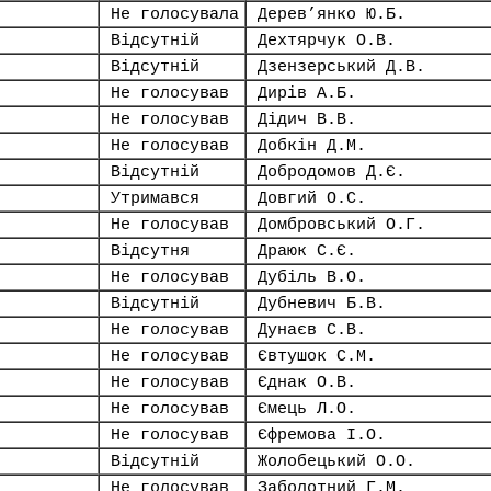
Не голосувала
Дерев’янко Ю.Б.
Відсутній
Дехтярчук О.В.
Відсутній
Дзензерський Д.В.
Не голосував
Дирів А.Б.
Не голосував
Дідич В.В.
Не голосував
Добкін Д.М.
Відсутній
Добродомов Д.Є.
Утримався
Довгий О.С.
Не голосував
Домбровський О.Г.
Відсутня
Драюк С.Є.
Не голосував
Дубіль В.О.
Відсутній
Дубневич Б.В.
Не голосував
Дунаєв С.В.
Не голосував
Євтушок С.М.
Не голосував
Єднак О.В.
Не голосував
Ємець Л.О.
Не голосував
Єфремова І.О.
Відсутній
Жолобецький О.О.
Не голосував
Заболотний Г.М.