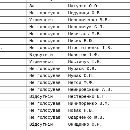
За
Матузко О.О.
Не голосував
Медуниця О.В.
Утримався
Мельниченко В.В.
Не голосував
Мельничук С.П.
Не голосував
Микитась М.В.
Не голосував
Мисик В.Ю.
.
Не голосував
Мірошніченко І.В.
Відсутній
Молоток І.Ф.
Утримався
Мосійчук І.В.
Не голосував
Мураєв Є.В.
Не голосував
Мушак О.П.
Не голосував
Негой Ф.Ф.
Не голосував
Немировський А.В.
Відсутній
Нестеренко В.Г.
Не голосував
Ничипоренко В.М.
Не голосував
Новак Н.В.
Не голосував
Одарченко Ю.В.
Відсутній
Онищенко О.Р.