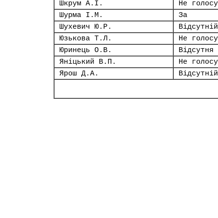
Шкрум А.І.
Не голосу
Шурма І.М.
За
Шухевич Ю.Р.
Відсутній
Юзькова Т.Л.
Не голосу
Юринець О.В.
Відсутня
Яніцький В.П.
Не голосу
Ярош Д.А.
Відсутній