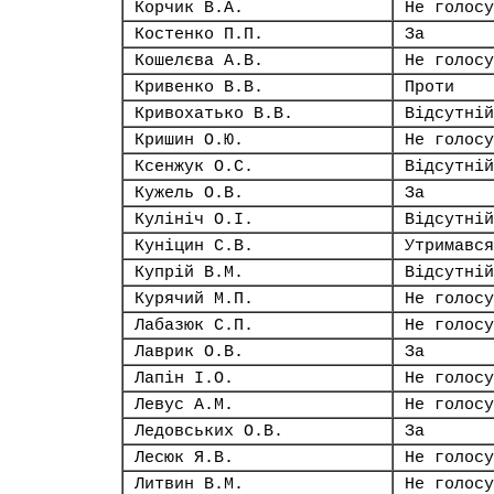
Корчик В.А.
Не голосу
Костенко П.П.
За
Кошелєва А.В.
Не голосу
Кривенко В.В.
Проти
Кривохатько В.В.
Відсутній
Кришин О.Ю.
Не голосу
Ксенжук О.С.
Відсутній
Кужель О.В.
За
Кулініч О.І.
Відсутній
Куніцин С.В.
Утримався
Купрій В.М.
Відсутній
Курячий М.П.
Не голосу
Лабазюк С.П.
Не голосу
Лаврик О.В.
За
Лапін І.О.
Не голосу
Левус А.М.
Не голосу
Ледовських О.В.
За
Лесюк Я.В.
Не голосу
Литвин В.М.
Не голосу