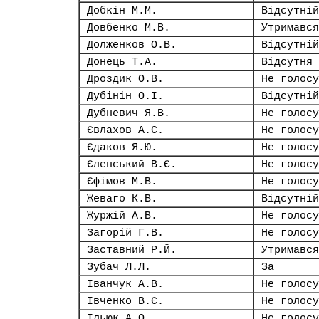
Добкін М.М.
Відсутній
Довбенко М.В.
Утримався
Долженков О.В.
Відсутній
Донець Т.А.
Відсутня
Дроздик О.В.
Не голосу
Дубінін О.І.
Відсутній
Дубневич Я.В.
Не голосу
Євлахов А.С.
Не голосу
Єдаков Я.Ю.
Не голосу
Єленський В.Є.
Не голосу
Єфімов М.В.
Не голосу
Жеваго К.В.
Відсутній
Журжій А.В.
Не голосу
Загорій Г.В.
Не голосу
Заставний Р.Й.
Утримався
Зубач Л.Л.
За
Іванчук А.В.
Не голосу
Івченко В.Є.
Не голосу
Ільюк А.О.
Не голосу