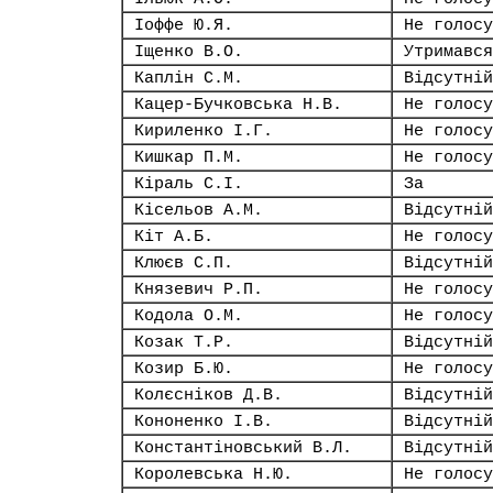
Іоффе Ю.Я.
Не голосу
Іщенко В.О.
Утримався
Каплін С.М.
Відсутній
Кацер-Бучковська Н.В.
Не голосу
Кириленко І.Г.
Не голосу
Кишкар П.М.
Не голосу
Кіраль С.І.
За
Кісельов А.М.
Відсутній
Кіт А.Б.
Не голосу
Клюєв С.П.
Відсутній
Князевич Р.П.
Не голосу
Кодола О.М.
Не голосу
Козак Т.Р.
Відсутній
Козир Б.Ю.
Не голосу
Колєсніков Д.В.
Відсутній
Кононенко І.В.
Відсутній
Константіновський В.Л.
Відсутній
Королевська Н.Ю.
Не голосу