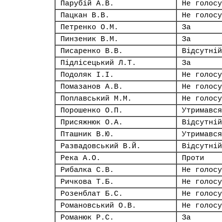
Парубій А.В.
Не голосу
Пацкан В.В.
Не голосу
Петренко О.М.
За
Пинзеник В.М.
За
Писаренко В.В.
Відсутній
Підлісецький Л.Т.
За
Подоляк І.І.
Не голосу
Помазанов А.В.
Не голосу
Поплавський М.М.
Не голосу
Порошенко О.П.
Утримався
Присяжнюк О.А.
Відсутній
Пташник В.Ю.
Утримався
Развадовський В.Й.
Відсутній
Река А.О.
Проти
Рибалка С.В.
Не голосу
Ричкова Т.Б.
Не голосу
Розенблат Б.С.
Не голосу
Романовський О.В.
Не голосу
Романюк Р.С.
За