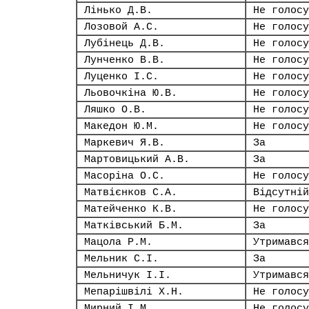
Лінько Д.В.
Не голосу
Лозовой А.С.
Не голосу
Лубінець Д.В.
Не голосу
Лунченко В.В.
Не голосу
Луценко І.С.
Не голосу
Льовочкіна Ю.В.
Не голосу
Ляшко О.В.
Не голосу
Македон Ю.М.
Не голосу
Маркевич Я.В.
За
Мартовицький А.В.
За
Масоріна О.С.
Не голосу
Матвієнков С.А.
Відсутній
Матейченко К.В.
Не голосу
Матківський Б.М.
За
Мацола Р.М.
Утримався
Мельник С.І.
За
Мельничук І.І.
Утримався
Мепарішвілі Х.Н.
Не голосу
Мирний І.М.
Не голосу