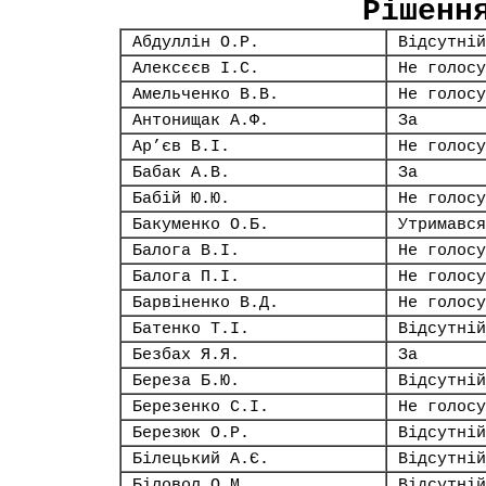
Рішенн
Абдуллін О.Р.
Відсутній
Алексєєв І.С.
Не голосу
Амельченко В.В.
Не голосу
Антонищак А.Ф.
За
Ар’єв В.І.
Не голосу
Бабак А.В.
За
Бабій Ю.Ю.
Не голосу
Бакуменко О.Б.
Утримався
Балога В.І.
Не голосу
Балога П.І.
Не голосу
Барвіненко В.Д.
Не голосу
Батенко Т.І.
Відсутній
Безбах Я.Я.
За
Береза Б.Ю.
Відсутній
Березенко С.І.
Не голосу
Березюк О.Р.
Відсутній
Білецький А.Є.
Відсутній
Біловол О.М.
Відсутній