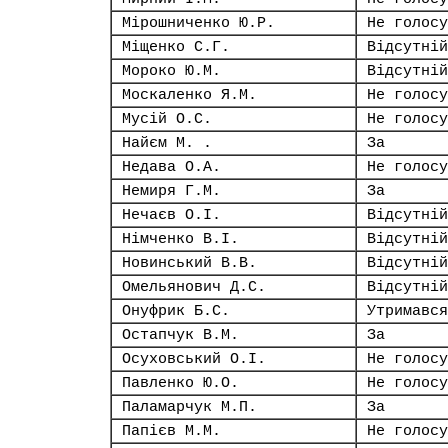
Мірошниченко Ю.Р.
Не голосу
Міщенко С.Г.
Відсутній
Мороко Ю.М.
Відсутній
Москаленко Я.М.
Не голосу
Мусій О.С.
Не голосу
Найєм М. .
За
Недава О.А.
Не голосу
Немиря Г.М.
За
Нечаєв О.І.
Відсутній
Німченко В.І.
Відсутній
Новинський В.В.
Відсутній
Омельянович Д.С.
Відсутній
Онуфрик Б.С.
Утримався
Остапчук В.М.
За
Осуховський О.І.
Не голосу
Павленко Ю.О.
Не голосу
Паламарчук М.П.
За
Папієв М.М.
Не голосу