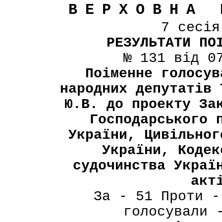
ВЕРХОВНА 
7 сесі
РЕЗУЛЬТАТИ ПО
№ 131 від 0
Поіменне голосув
народних депутатів 
Ю.В. до проекту За
Господарського 
України, Цивільног
України, Кодек
судочинства Украї
акт
За - 51 Проти -
голосували 