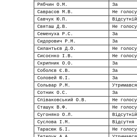
Рябчин О.М.
За
Саврасов М.В.
Не голосу
Савчук Ю.П.
Відсутній
Святаш Д.В.
Не голосу
Семенуха Р.С.
За
Сидорович Р.М.
За
Силантьєв Д.О.
Не голосу
Сисоєнко І.В.
Не голосу
Скрипник О.О.
За
Соболєв Є.В.
За
Соловей Ю.І.
За
Сольвар Р.М.
Утримався
Сотник О.С.
За
Співаковський О.В.
Не голосу
Сташук В.Ф.
Не голосу
Сугоняко О.Л.
Відсутній
Суслова І.М.
Відсутня
Тарасюк Б.І.
Не голосу
Тетерук А.А.
Утримався