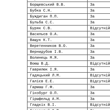
Борщевський В.В.
За
Бубка С.Н.
За
Буждиган П.П.
За
Бульба С.С.
За
Буряк С.В.
Відсутній
Васильєв О.А.
За
Ващук К.Т.
За
Веретенников В.О.
За
Вернидубов І.В.
За
Волинець М.Я.
За
Воюш В.Д.
Відсутній
Гаврилюк І.Я.
За
Гадяцький Л.М.
Відсутній
Галієв Е.Е.
Відсутній
Гармаш Г.Ф.
За
Гінзбург О.П.
За
Гіршфельд А.М.
За
Гладкіх В.І.
Відсутній