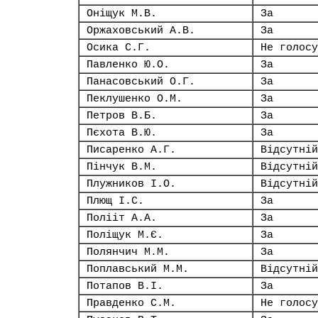
Оніщук М.В.
За
Оржаховський А.В.
За
Осика С.Г.
Не голосу
Павленко Ю.О.
За
Панасовський О.Г.
За
Пеклушенко О.М.
За
Петров В.Б.
За
Пєхота В.Ю.
За
Писаренко А.Г.
Відсутній
Пінчук В.М.
Відсутній
Плужников І.О.
Відсутній
Плющ І.С.
За
Полііт А.А.
За
Поліщук М.Є.
За
Полянчич М.М.
За
Поплавський М.М.
Відсутній
Потапов В.І.
За
Правденко С.М.
Не голосу