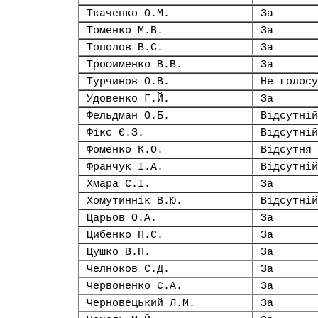
Ткаченко О.М.
За
Томенко М.В.
За
Тополов В.С.
За
Трофименко В.В.
За
Турчинов О.В.
Не голосу
Удовенко Г.Й.
За
Фельдман О.Б.
Відсутній
Фікс Є.З.
Відсутній
Фоменко К.О.
Відсутня
Франчук І.А.
Відсутній
Хмара С.І.
За
Хомутиннік В.Ю.
Відсутній
Царьов О.А.
За
Цибенко П.С.
За
Цушко В.П.
За
Челноков С.Д.
За
Червоненко Є.А.
За
Черновецький Л.М.
За