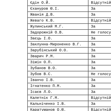
Єдін О.Й.
Відсутній
Єхануров Ю.І.
За
Жванія Д.В.
За
Жеваго К.В.
Відсутній
Жулинський М.Г.
За
Задорожній О.В.
Не голосу
Заєць І.О.
За
Заклунна-Мироненко В.Г.
За
Зарубінський О.О.
За
Зварич Р.М.
За
Зімін О.П.
За
Зубанов В.О.
За
Зубов В.С.
Не голосу
Іванчо І.В.
За
Ігнатенко П.М.
За
Ісаєв Л.О.
За
Калетнік Г.М.
Відсутній
Кальніченко І.В.
За
Каратуманов О.Ю.
Відсутній