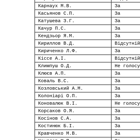
Карнаух М.В.
За
Касьянов С.П.
За
Катушева З.Г.
За
Качур П.С.
За
Кендзьор Я.М.
За
Кириллов В.Д.
Відсутній
Кириченко Л.Ф.
За
Кіссе А.І.
Відсутній
Климпуш О.Д.
Не голосу
Клюєв А.П.
За
Коваль В.С.
За
Козловський А.М.
За
Колоніарі О.П.
За
Коновалюк В.І.
Не голосу
Корсаков О.Я.
За
Косінов С.А.
За
Костинюк Б.І.
За
Кравченко М.В.
За