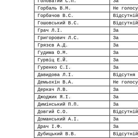
Головатий С.П.
За
Горбаль В.М.
Не голосу
Горбачов В.С.
Відсутній
Гошовський В.С.
Відсутній
Грач Л.І.
За
Григорович Л.С.
За
Грязєв А.Д.
За
Гудима О.М.
За
Гурвіц Е.Й.
За
Гуренко С.І.
За
Давидова Л.І.
Відсутня
Демьохін В.А.
Не голосу
Деркач Л.В.
За
Джоджик Я.І.
За
Димінський П.П.
За
Довгий С.О.
Відсутній
Доманський А.І.
За
Драч І.Ф.
За
Дубицький В.В.
Відсутній