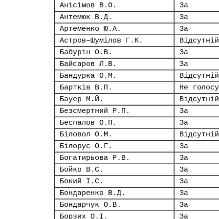
Анісімов В.О.
За
Антемюк В.Д.
За
Артеменко Ю.А.
За
Астров–Шумілов Г.К.
Відсутній
Бабурін О.В.
За
Байсаров Л.В.
За
Бандурка О.М.
Відсутній
Бартків В.П.
Не голосу
Бауер М.Й.
Відсутній
Безсмертний Р.П.
За
Беспалов О.П.
За
Біловол О.М.
Відсутній
Білорус О.Г.
За
Богатирьова Р.В.
За
Бойко В.С.
За
Бокий І.С.
За
Бондаренко В.Д.
За
Бондарчук О.В.
За
Борзих О.І.
За