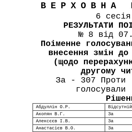
ВЕРХОВНА 
6 сесі
РЕЗУЛЬТАТИ ПО
№ 8 від 07
Поіменне голосуван
внесення змін до
(щодо перерахун
другому чи
За - 307 Проти 
голосували 
Рішен
Абдуллін О.Р.
Відсутній
Акопян В.Г.
За
Алексєєв І.В.
За
Анастасієв В.О.
За