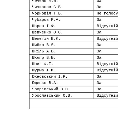
Чечель М.Й.
За
Чичканов С.В.
За
Чорновіл Т.В.
Не голосу
Чубаров Р.А.
За
Шаров І.Ф.
Відсутній
Шевченко О.О.
За
Шепетін В.Л.
Відсутній
Шибко В.Я.
За
Шкіль А.В.
За
Шкляр В.Б.
За
Шпиг Ф.І.
Відсутній
Шурма І.М.
Відсутній
Юхновський І.Р.
За
Ющенко В.А.
За
Яворівський В.О.
За
Ярославський О.В.
Відсутній