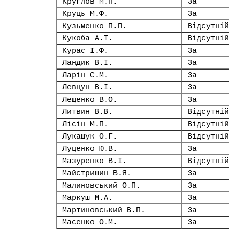
Круглов М.П.
За
Круць М.Ф.
За
Кузьменко П.П.
Відсутній
Кукоба А.Т.
Відсутній
Курас І.Ф.
За
Ландик В.І.
За
Ларін С.М.
За
Левцун В.І.
За
Лещенко В.О.
За
Литвин В.В.
Відсутній
Лісін М.П.
Відсутній
Лукашук О.Г.
Відсутній
Луценко Ю.В.
За
Мазуренко В.І.
Відсутній
Майстришин В.Я.
За
Малиновський О.П.
За
Маркуш М.А.
За
Мартиновський В.П.
За
Масенко О.М.
За