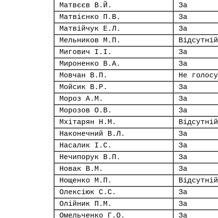
Матвєєв В.Й.
За
Матвієнко П.В.
За
Матвійчук Е.Л.
За
Мельников М.П.
Відсутній
Мигович І.І.
За
Мироненко В.А.
За
Мовчан В.П.
Не голосу
Мойсик В.Р.
За
Мороз А.М.
За
Морозов О.В.
За
Мхітарян Н.М.
Відсутній
Наконечний В.Л.
За
Насалик І.С.
За
Нечипорук В.П.
За
Новак В.М.
За
Нощенко М.П.
Відсутній
Олексіюк С.С.
За
Олійник П.М.
За
Омельченко Г.О.
За