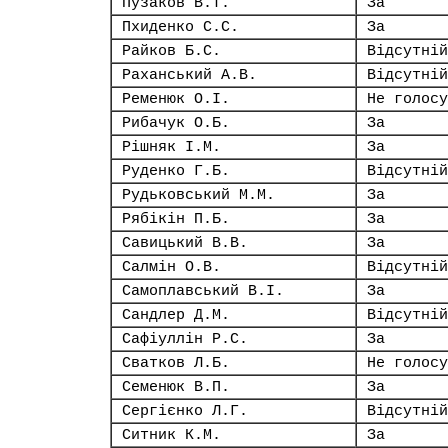
Пузаков В.Т.
За
Пхиденко С.С.
За
Райков Б.С.
Відсутній
Раханський А.В.
Відсутній
Ременюк О.І.
Не голосу
Рибачук О.Б.
За
Рішняк І.М.
За
Руденко Г.Б.
Відсутній
Рудьковський М.М.
За
Рябікін П.Б.
За
Савицький В.В.
За
Салмін О.В.
Відсутній
Самоплавський В.І.
За
Сандлер Д.М.
Відсутній
Сафіуллін Р.С.
За
Сватков Л.Б.
Не голосу
Семенюк В.П.
За
Сергієнко Л.Г.
Відсутній
Ситник К.М.
За