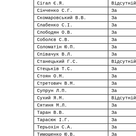
Сігал Є.Я.
Відсутній
Сінченко С.Г.
За
Скомаровський В.В.
За
Слабенко С.І.
За
Слободян О.В.
За
Соболєв С.В.
За
Соломатін Ю.П.
За
Співачук В.Л.
За
Станецький Г.С.
Відсутній
Стецьків Т.С.
За
Стоян О.М.
За
Стретович В.М.
За
Супрун Л.П.
За
Сухий Я.М.
Відсутній
Сятиня М.Л.
За
Таран В.В.
За
Тарасюк І.Г.
За
Терьохін С.А.
За
Тимошенко Ю.В.
За