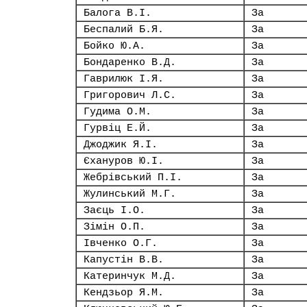
Балога В.І.
За
Беспалий Б.Я.
За
Бойко Ю.А.
За
Бондаренко В.Д.
За
Гаврилюк І.Я.
За
Григорович Л.С.
За
Гудима О.М.
За
Гурвіц Е.Й.
За
Джоджик Я.І.
За
Єхануров Ю.І.
За
Жебрівський П.І.
За
Жулинський М.Г.
За
Заєць І.О.
За
Зімін О.П.
За
Івченко О.Г.
За
Капустін В.В.
За
Катеринчук М.Д.
За
Кендзьор Я.М.
За