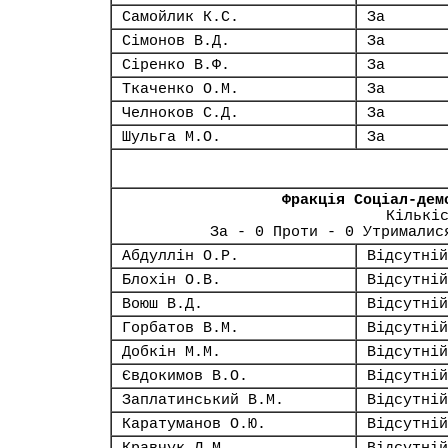
Самойлик К.С.
За
Сімонов В.Д.
За
Сіренко В.Ф.
За
Ткаченко О.М.
За
Челноков С.Д.
За
Шульга М.О.
За
Фракція Соціал-дем
Кількі
За - 0 Проти - 0 Утрималис
Абдуллін О.Р.
Відсутній
Блохін О.В.
Відсутній
Воюш В.Д.
Відсутній
Горбатов В.М.
Відсутній
Добкін М.М.
Відсутній
Євдокимов В.О.
Відсутній
Заплатинський В.М.
Відсутній
Каратуманов О.Ю.
Відсутній