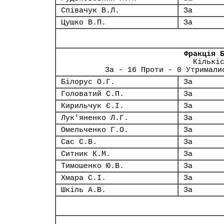
Співачук В.Л.
За
Цушко В.П.
За
Фракція 
Кількі
За - 16 Проти - 0 Утримали
Білорус О.Г.
За
Головатий С.П.
За
Кирильчук Є.І.
За
Лук'яненко Л.Г.
За
Омельченко Г.О.
За
Сас С.В.
За
Ситник К.М.
За
Тимошенко Ю.В.
За
Хмара С.І.
За
Шкіль А.В.
За