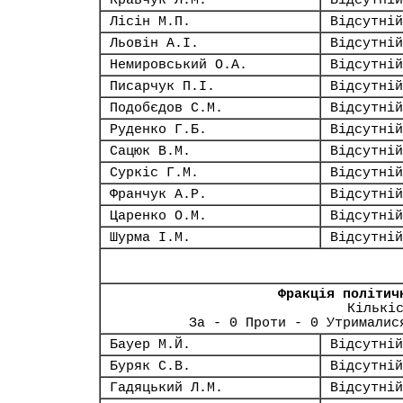
Кравчук Л.М.
Відсутній
Лісін М.П.
Відсутній
Льовін А.І.
Відсутній
Немировський О.А.
Відсутній
Писарчук П.І.
Відсутній
Подобєдов С.М.
Відсутній
Руденко Г.Б.
Відсутній
Сацюк В.М.
Відсутній
Суркіс Г.М.
Відсутній
Франчук А.Р.
Відсутній
Царенко О.М.
Відсутній
Шурма І.М.
Відсутній
Фракція політич
Кількі
За - 0 Проти - 0 Утрималис
Бауер М.Й.
Відсутній
Буряк С.В.
Відсутній
Гадяцький Л.М.
Відсутній