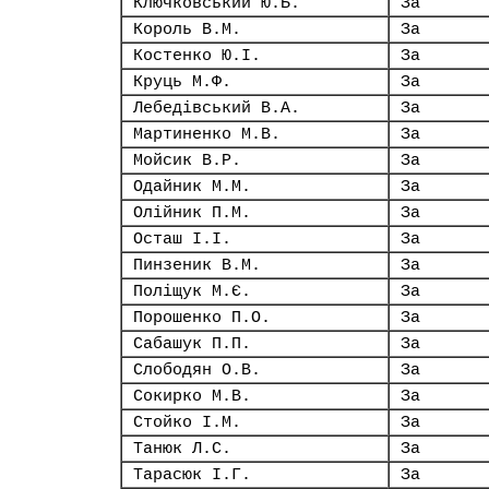
Ключковський Ю.Б.
За
Король В.М.
За
Костенко Ю.І.
За
Круць М.Ф.
За
Лебедівський В.А.
За
Мартиненко М.В.
За
Мойсик В.Р.
За
Одайник М.М.
За
Олійник П.М.
За
Осташ І.І.
За
Пинзеник В.М.
За
Поліщук М.Є.
За
Порошенко П.О.
За
Сабашук П.П.
За
Слободян О.В.
За
Сокирко М.В.
За
Стойко І.М.
За
Танюк Л.С.
За
Тарасюк І.Г.
За