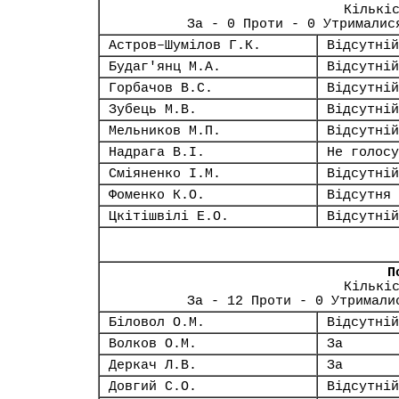
Кількі
За - 0 Проти - 0 Утрималис
Астров–Шумілов Г.К.
Відсутній
Будаг'янц М.А.
Відсутній
Горбачов В.С.
Відсутній
Зубець М.В.
Відсутній
Мельников М.П.
Відсутній
Надрага В.І.
Не голосу
Сміяненко І.М.
Відсутній
Фоменко К.О.
Відсутня
Цкітішвілі Е.О.
Відсутній
П
Кількі
За - 12 Проти - 0 Утримали
Біловол О.М.
Відсутній
Волков О.М.
За
Деркач Л.В.
За
Довгий С.О.
Відсутній