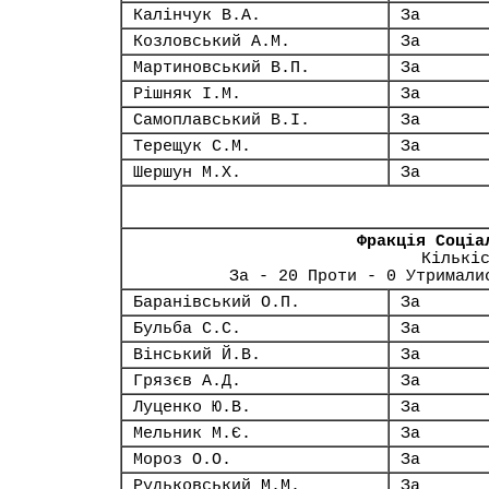
Калінчук В.А.
За
Козловський А.М.
За
Мартиновський В.П.
За
Рішняк І.М.
За
Самоплавський В.І.
За
Терещук С.М.
За
Шершун М.Х.
За
Фракція Соціа
Кількі
За - 20 Проти - 0 Утримали
Баранівський О.П.
За
Бульба С.С.
За
Вінський Й.В.
За
Грязєв А.Д.
За
Луценко Ю.В.
За
Мельник М.Є.
За
Мороз О.О.
За
Рудьковський М.М.
За