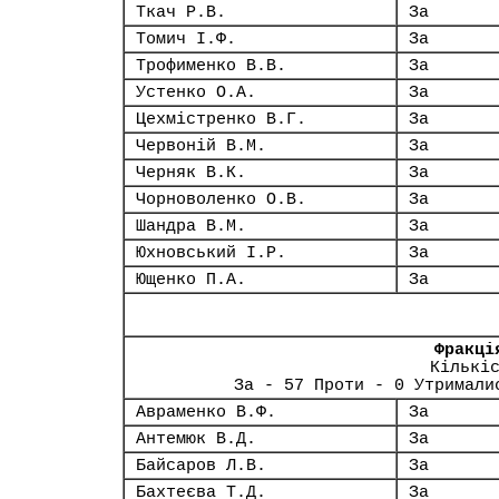
Ткач Р.В.
За
Томич І.Ф.
За
Трофименко В.В.
За
Устенко О.А.
За
Цехмістренко В.Г.
За
Червоній В.М.
За
Черняк В.К.
За
Чорноволенко О.В.
За
Шандра В.М.
За
Юхновський І.Р.
За
Ющенко П.А.
За
Фракці
Кількі
За - 57 Проти - 0 Утримали
Авраменко В.Ф.
За
Антемюк В.Д.
За
Байсаров Л.В.
За
Бахтеєва Т.Д.
За