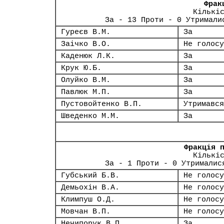
Фрак
Кількі
За - 13 Проти - 0 Утримали
Гуреєв В.М.
За
Заічко В.О.
Не голосу
Каденюк Л.К.
За
Крук Ю.Б.
За
Олуйко В.М.
За
Павлюк М.П.
За
Пустовойтенко В.П.
Утримався
Шведенко М.М.
За
Фракція 
Кількі
За - 1 Проти - 0 Утрималис
Губський Б.В.
Не голосу
Демьохін В.А.
Не голосу
Климпуш О.Д.
Не голосу
Мовчан В.П.
Не голосу
Нечипорук В.П.
За