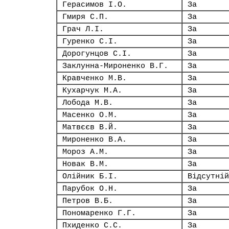
Герасимов І.О.
За
Гмиря С.П.
За
Грач Л.І.
За
Гуренко С.І.
За
Дорогунцов С.І.
За
Заклунна-Мироненко В.Г.
За
Кравченко М.В.
За
Кухарчук М.А.
За
Лобода М.В.
За
Масенко О.М.
За
Матвєєв В.Й.
За
Мироненко В.А.
За
Мороз А.М.
За
Новак В.М.
За
Олійник Б.І.
Відсутній
Парубок О.Н.
За
Петров В.Б.
За
Пономаренко Г.Г.
За
Пхиденко С.С.
За