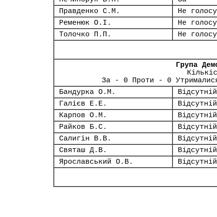
Правденко С.М.
Не голосу
Ременюк О.І.
Не голосу
Толочко П.П.
Не голосу
Група Дем
Кількі
За - 0 Проти - 0 Утрималис
Бандурка О.М.
Відсутній
Галієв Е.Е.
Відсутній
Карпов О.М.
Відсутній
Райков Б.С.
Відсутній
Салигін В.В.
Відсутній
Святаш Д.В.
Відсутній
Ярославський О.В.
Відсутній