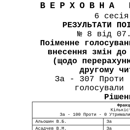
ВЕРХОВНА 
6 сесі
РЕЗУЛЬТАТИ ПО
№ 8 від 07
Поіменне голосуван
внесення змін до
(щодо перерахун
другому чи
За - 307 Проти 
голосували 
Рішен
Фрак
Кількіс
За - 100 Проти - 0 Утримал
Альошин В.Б.
За
Асадчев В.М.
За