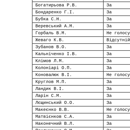
Богатирьова Р.В.
За
Бондаренко Г.І.
За
Бубка С.Н.
За
Веревський А.М.
За
Горбаль В.М.
Не голосу
Жеваго К.В.
Відсутній
Зубанов В.О.
За
Кальніченко І.В.
За
Клімов Л.М.
За
Колоніарі О.П.
За
Коновалюк В.І.
Не голосу
Круглов М.П.
За
Ландик В.І.
За
Ларін С.М.
За
Лєщинський О.О.
За
Макеєнко В.В.
Не голосу
Матвієнков С.А.
За
Наконечний В.Л.
За