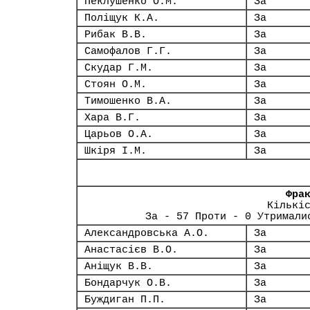
Пеклушенко О.М.
За
Поліщук К.А.
За
Рибак В.В.
За
Самофалов Г.Г.
За
Скудар Г.М.
За
Стоян О.М.
За
Тимошенко В.А.
За
Хара В.Г.
За
Царьов О.А.
За
Шкіря І.М.
За
Фра
Кількі
За - 57 Проти - 0 Утримали
Александровська А.О.
За
Анастасієв В.О.
За
Аніщук В.В.
За
Бондарчук О.В.
За
Буждиган П.П.
За