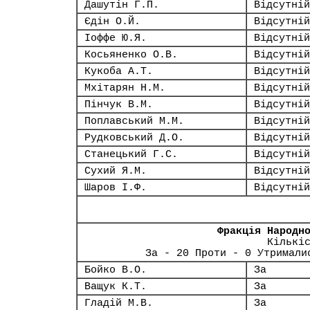
Дашутін Г.П.
Відсутній
Єдін О.Й.
Відсутній
Іоффе Ю.Я.
Відсутній
Косьяненко О.В.
Відсутній
Кукоба А.Т.
Відсутній
Мхітарян Н.М.
Відсутній
Пінчук В.М.
Відсутній
Поплавський М.М.
Відсутній
Рудковський Д.О.
Відсутній
Станецький Г.С.
Відсутній
Сухий Я.М.
Відсутній
Шаров І.Ф.
Відсутній
Фракція Народн
Кількі
За - 20 Проти - 0 Утримали
Бойко В.О.
За
Ващук К.Т.
За
Гладій М.В.
За