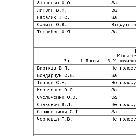
Зінченко О.О.
За
Литвин В.М.
За
Насалик І.С.
За
Салмін О.В.
Відсутній
Тягнибок О.Я.
За
Кількі
За - 11 Проти - 0 Утримали
Бартків В.П.
Не голосу
Бондарчук С.В.
За
Іванов С.А.
Не голосу
Козаченко О.О.
За
Омельченко О.О.
За
Сівкович В.Л.
Не голосу
Сташевський С.Т.
За
Чорновіл Т.В.
Не голосу