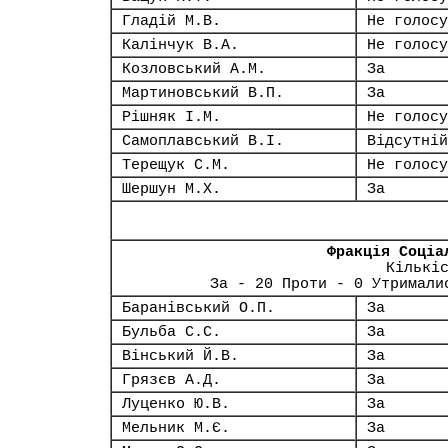
Гладій М.В.
Не голосу
Калінчук В.А.
Не голосу
Козловський А.М.
За
Мартиновський В.П.
За
Рішняк І.М.
Не голосу
Самоплавський В.І.
Відсутній
Терещук С.М.
Не голосу
Шершун М.Х.
За
Фракція Соціа
Кількі
За - 20 Проти - 0 Утримали
Баранівський О.П.
За
Бульба С.С.
За
Вінський Й.В.
За
Грязєв А.Д.
За
Луценко Ю.В.
За
Мельник М.Є.
За