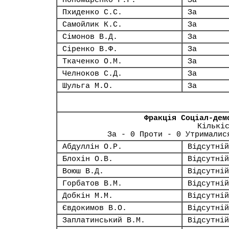
Пономаренко Г.Г.
За
Пхиденко С.С.
За
Самойлик К.С.
За
Сімонов В.Д.
За
Сіренко В.Ф.
За
Ткаченко О.М.
За
Челноков С.Д.
За
Шульга М.О.
За
Фракція Соціал-дем
Кількі
За - 0 Проти - 0 Утрималис
Абдуллін О.Р.
Відсутній
Блохін О.В.
Відсутній
Воюш В.Д.
Відсутній
Горбатов В.М.
Відсутній
Добкін М.М.
Відсутній
Євдокимов В.О.
Відсутній
Заплатинський В.М.
Відсутній