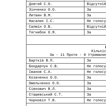
Довгий С.О.
Відсутній
Зінченко О.О.
За
Литвин В.М.
За
Насалик І.С.
Не голосу
Салмін О.В.
Відсутній
Тягнибок О.Я.
За
Кількі
За - 11 Проти - 0 Утримали
Бартків В.П.
За
Бондарчук С.В.
Не голосу
Іванов С.А.
Не голосу
Козаченко О.О.
За
Омельченко О.О.
За
Сівкович В.Л.
За
Сташевський С.Т.
За
Чорновіл Т.В.
Не голосу