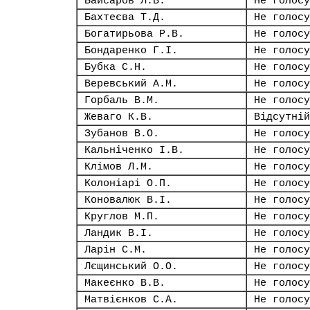
Байсаров Л.В.
Не голосу
Бахтеєва Т.Д.
Не голосу
Богатирьова Р.В.
Не голосу
Бондаренко Г.І.
Не голосу
Бубка С.Н.
Не голосу
Веревський А.М.
Не голосу
Горбаль В.М.
Не голосу
Жеваго К.В.
Відсутній
Зубанов В.О.
Не голосу
Кальніченко І.В.
Не голосу
Клімов Л.М.
Не голосу
Колоніарі О.П.
Не голосу
Коновалюк В.І.
Не голосу
Круглов М.П.
Не голосу
Ландик В.І.
Не голосу
Ларін С.М.
Не голосу
Лєщинський О.О.
Не голосу
Макеєнко В.В.
Не голосу
Матвієнков С.А.
Не голосу