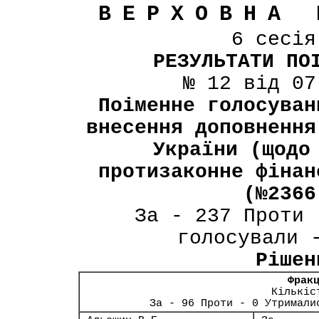
ВЕРХОВНА 
6 сесі
РЕЗУЛЬТАТИ ПО
№ 12 від 07
Поіменне голосуван
внесення доповнення
України (щодо
протизаконне фінан
(№2366
За - 237 Проти 
голосували 
Рішен
Фрак
Кількіс
За - 96 Проти - 0 Утримали