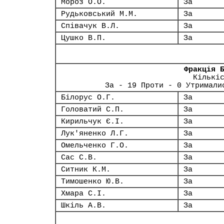
Мороз О.О.
За
Рудьковський М.М.
За
Співачук В.Л.
За
Цушко В.П.
За
Фракція 
Кількі
За - 19 Проти - 0 Утримали
Білорус О.Г.
За
Головатий С.П.
За
Кирильчук Є.І.
За
Лук'яненко Л.Г.
За
Омельченко Г.О.
За
Сас С.В.
За
Ситник К.М.
За
Тимошенко Ю.В.
За
Хмара С.І.
За
Шкіль А.В.
За