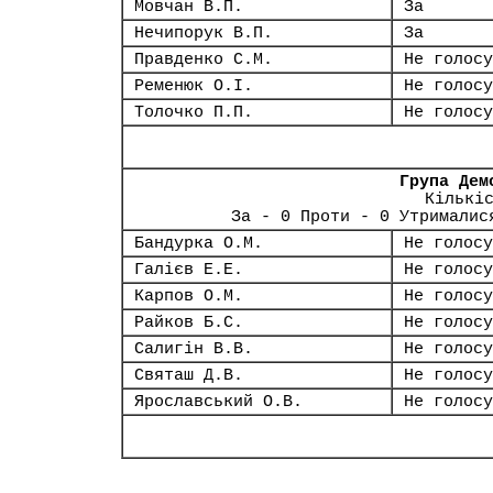
Мовчан В.П.
За
Нечипорук В.П.
За
Правденко С.М.
Не голосу
Ременюк О.І.
Не голосу
Толочко П.П.
Не голосу
Група Дем
Кількі
За - 0 Проти - 0 Утрималис
Бандурка О.М.
Не голосу
Галієв Е.Е.
Не голосу
Карпов О.М.
Не голосу
Райков Б.С.
Не голосу
Салигін В.В.
Не голосу
Святаш Д.В.
Не голосу
Ярославський О.В.
Не голосу