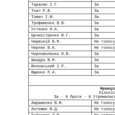
Тарасюк І.Г.
За
Ткач Р.В.
За
Томич І.Ф.
За
Трофименко В.В.
За
Устенко О.А.
За
Цехмістренко В.Г.
За
Червоній В.М.
Не голосу
Черняк В.К.
Не голосу
Чорноволенко О.В.
За
Шандра В.М.
За
Юхновський І.Р.
За
Ющенко П.А.
За
Фракці
Кількі
За - 0 Проти - 0 Утрималис
Авраменко В.Ф.
Не голосу
Антемюк В.Д.
Не голосу