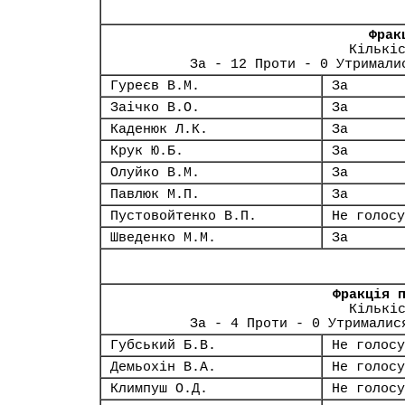
Фрак
Кількі
За - 12 Проти - 0 Утримали
Гуреєв В.М.
За
Заічко В.О.
За
Каденюк Л.К.
За
Крук Ю.Б.
За
Олуйко В.М.
За
Павлюк М.П.
За
Пустовойтенко В.П.
Не голосу
Шведенко М.М.
За
Фракція 
Кількі
За - 4 Проти - 0 Утрималис
Губський Б.В.
Не голосу
Демьохін В.А.
Не голосу
Климпуш О.Д.
Не голосу