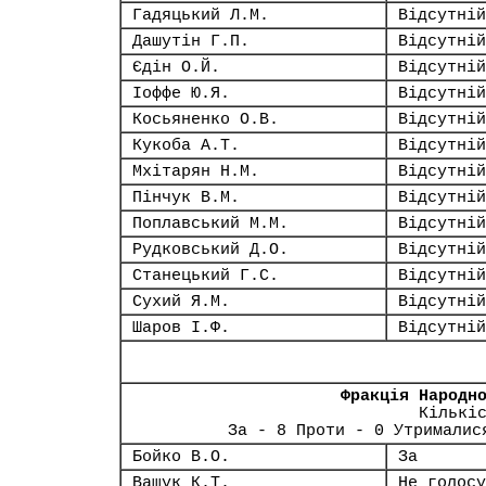
Гадяцький Л.М.
Відсутній
Дашутін Г.П.
Відсутній
Єдін О.Й.
Відсутній
Іоффе Ю.Я.
Відсутній
Косьяненко О.В.
Відсутній
Кукоба А.Т.
Відсутній
Мхітарян Н.М.
Відсутній
Пінчук В.М.
Відсутній
Поплавський М.М.
Відсутній
Рудковський Д.О.
Відсутній
Станецький Г.С.
Відсутній
Сухий Я.М.
Відсутній
Шаров І.Ф.
Відсутній
Фракція Народн
Кількі
За - 8 Проти - 0 Утрималис
Бойко В.О.
За
Ващук К.Т.
Не голосу