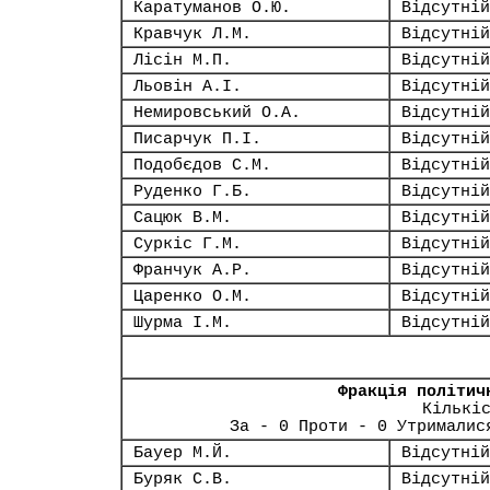
Каратуманов О.Ю.
Відсутній
Кравчук Л.М.
Відсутній
Лісін М.П.
Відсутній
Льовін А.І.
Відсутній
Немировський О.А.
Відсутній
Писарчук П.І.
Відсутній
Подобєдов С.М.
Відсутній
Руденко Г.Б.
Відсутній
Сацюк В.М.
Відсутній
Суркіс Г.М.
Відсутній
Франчук А.Р.
Відсутній
Царенко О.М.
Відсутній
Шурма І.М.
Відсутній
Фракція політич
Кількі
За - 0 Проти - 0 Утрималис
Бауер М.Й.
Відсутній
Буряк С.В.
Відсутній