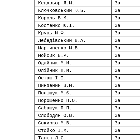
Кендзьор Я.М.
За
Ключковський Ю.Б.
За
Король В.М.
За
Костенко Ю.І.
За
Круць М.Ф.
За
Лебедівський В.А.
За
Мартиненко М.В.
За
Мойсик В.Р.
За
Одайник М.М.
За
Олійник П.М.
За
Осташ І.І.
За
Пинзеник В.М.
За
Поліщук М.Є.
За
Порошенко П.О.
За
Сабашук П.П.
За
Слободян О.В.
За
Сокирко М.В.
За
Стойко І.М.
За
Танюк Л.С.
За