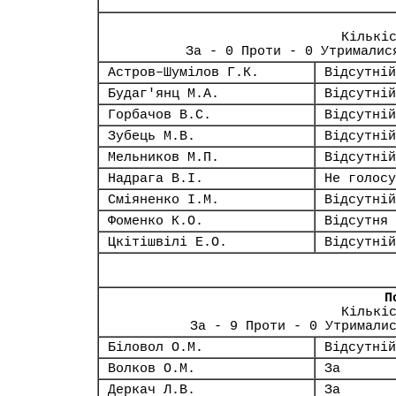
Кількі
За - 0 Проти - 0 Утрималис
Астров–Шумілов Г.К.
Відсутній
Будаг'янц М.А.
Відсутній
Горбачов В.С.
Відсутній
Зубець М.В.
Відсутній
Мельников М.П.
Відсутній
Надрага В.І.
Не голосу
Сміяненко І.М.
Відсутній
Фоменко К.О.
Відсутня
Цкітішвілі Е.О.
Відсутній
П
Кількі
За - 9 Проти - 0 Утримали
Біловол О.М.
Відсутній
Волков О.М.
За
Деркач Л.В.
За