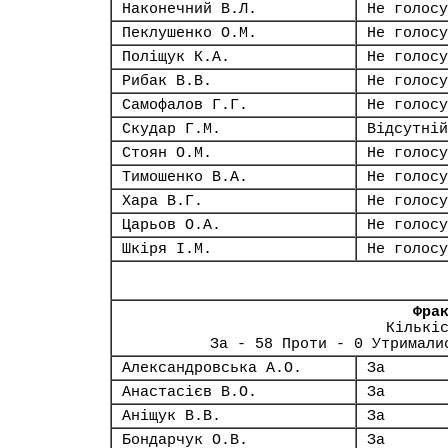
Наконечний В.Л.
Не голосу
Пеклушенко О.М.
Не голосу
Поліщук К.А.
Не голосу
Рибак В.В.
Не голосу
Самофалов Г.Г.
Не голосу
Скудар Г.М.
Відсутній
Стоян О.М.
Не голосу
Тимошенко В.А.
Не голосу
Хара В.Г.
Не голосу
Царьов О.А.
Не голосу
Шкіря І.М.
Не голосу
Фра
Кількі
За - 58 Проти - 0 Утримали
Александровська А.О.
За
Анастасієв В.О.
За
Аніщук В.В.
За
Бондарчук О.В.
За