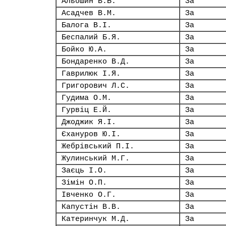
Альошин В.Б.
За
Асадчев В.М.
За
Балога В.І.
За
Беспалий Б.Я.
За
Бойко Ю.А.
За
Бондаренко В.Д.
За
Гаврилюк І.Я.
За
Григорович Л.С.
За
Гудима О.М.
За
Гурвіц Е.Й.
За
Джоджик Я.І.
За
Єхануров Ю.І.
За
Жебрівський П.І.
За
Жулинський М.Г.
За
Заєць І.О.
За
Зімін О.П.
За
Івченко О.Г.
За
Капустін В.В.
За
Катеринчук М.Д.
За