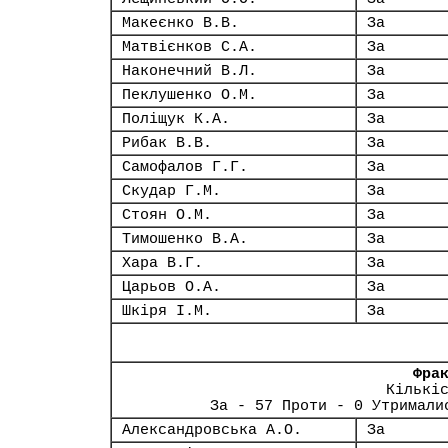
Макеєнко В.В.
За
Матвієнков С.А.
За
Наконечний В.Л.
За
Пеклушенко О.М.
За
Поліщук К.А.
За
Рибак В.В.
За
Самофалов Г.Г.
За
Скудар Г.М.
За
Стоян О.М.
За
Тимошенко В.А.
За
Хара В.Г.
За
Царьов О.А.
За
Шкіря І.М.
За
Фра
Кількі
За - 57 Проти - 0 Утримали
Александровська А.О.
За