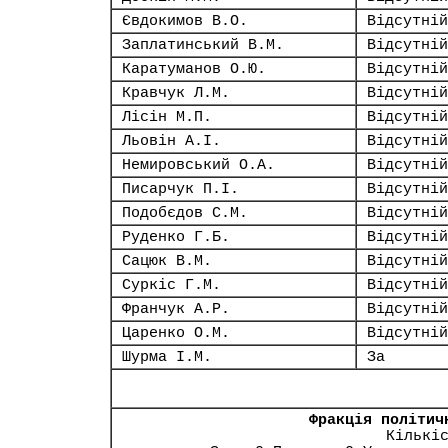
Євдокимов В.О.
Відсутній
Заплатинський В.М.
Відсутній
Каратуманов О.Ю.
Відсутній
Кравчук Л.М.
Відсутній
Лісін М.П.
Відсутній
Льовін А.І.
Відсутній
Немировський О.А.
Відсутній
Писарчук П.І.
Відсутній
Подобєдов С.М.
Відсутній
Руденко Г.Б.
Відсутній
Сацюк В.М.
Відсутній
Суркіс Г.М.
Відсутній
Франчук А.Р.
Відсутній
Царенко О.М.
Відсутній
Шурма І.М.
За
Фракція політич
Кількі