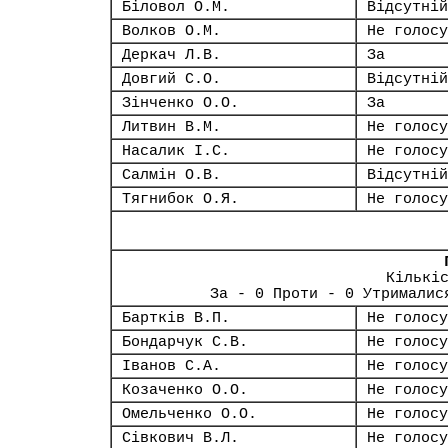
Біловол О.М.
Відсутній
Волков О.М.
Не голосу
Деркач Л.В.
За
Довгий С.О.
Відсутній
Зінченко О.О.
За
Литвин В.М.
Не голосу
Насалик І.С.
Не голосу
Салмін О.В.
Відсутній
Тягнибок О.Я.
Не голосу
Кількі
За - 0 Проти - 0 Утрималис
Бартків В.П.
Не голосу
Бондарчук С.В.
Не голосу
Іванов С.А.
Не голосу
Козаченко О.О.
Не голосу
Омельченко О.О.
Не голосу
Сівкович В.Л.
Не голосу