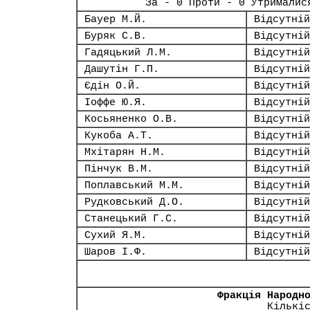
За - 0 Проти - 0 Утрималис
Бауер М.Й.
Відсутній
Буряк С.В.
Відсутній
Гадяцький Л.М.
Відсутній
Дашутін Г.П.
Відсутній
Єдін О.Й.
Відсутній
Іоффе Ю.Я.
Відсутній
Косьяненко О.В.
Відсутній
Кукоба А.Т.
Відсутній
Мхітарян Н.М.
Відсутній
Пінчук В.М.
Відсутній
Поплавський М.М.
Відсутній
Рудковський Д.О.
Відсутній
Станецький Г.С.
Відсутній
Сухий Я.М.
Відсутній
Шаров І.Ф.
Відсутній
Фракція Народн
Кількі