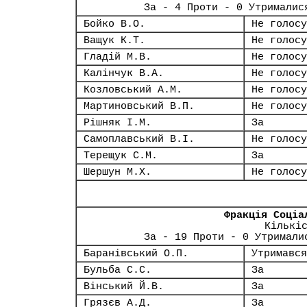
За - 4 Проти - 0 Утрималис
Бойко В.О.
Не голосу
Ващук К.Т.
Не голосу
Гладій М.В.
Не голосу
Калінчук В.А.
Не голосу
Козловський А.М.
Не голосу
Мартиновський В.П.
Не голосу
Рішняк І.М.
За
Самоплавський В.І.
Не голосу
Терещук С.М.
За
Шершун М.Х.
Не голосу
Фракція Соціа
Кількі
За - 19 Проти - 0 Утримали
Баранівський О.П.
Утримався
Бульба С.С.
За
Вінський Й.В.
За
Грязєв А.Д.
За