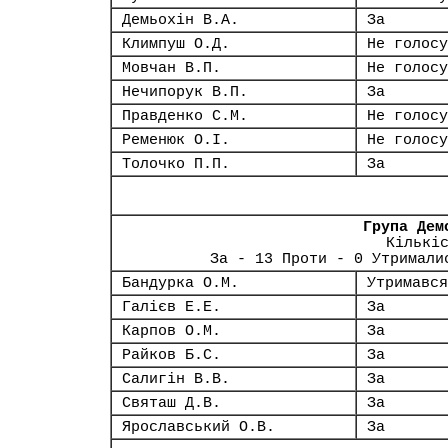
Демьохін В.А.
За
Климпуш О.Д.
Не голосу
Мовчан В.П.
Не голосу
Нечипорук В.П.
За
Правденко С.М.
Не голосу
Ременюк О.І.
Не голосу
Толочко П.П.
За
Група Дем
Кількі
За - 13 Проти - 0 Утримали
Бандурка О.М.
Утримався
Галієв Е.Е.
За
Карпов О.М.
За
Райков Б.С.
За
Салигін В.В.
За
Святаш Д.В.
За
Ярославський О.В.
За