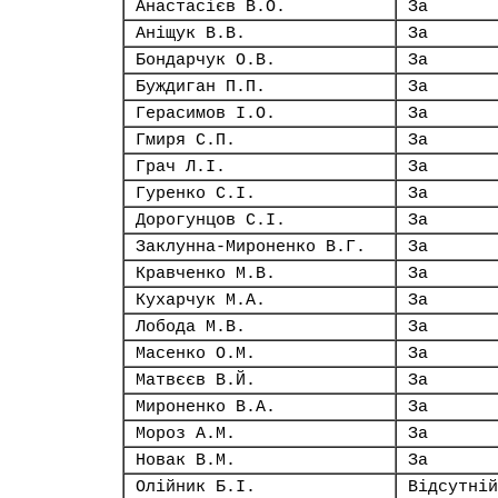
Анастасієв В.О.
За
Аніщук В.В.
За
Бондарчук О.В.
За
Буждиган П.П.
За
Герасимов І.О.
За
Гмиря С.П.
За
Грач Л.І.
За
Гуренко С.І.
За
Дорогунцов С.І.
За
Заклунна-Мироненко В.Г.
За
Кравченко М.В.
За
Кухарчук М.А.
За
Лобода М.В.
За
Масенко О.М.
За
Матвєєв В.Й.
За
Мироненко В.А.
За
Мороз А.М.
За
Новак В.М.
За
Олійник Б.І.
Відсутній