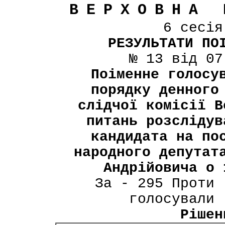
ВЕРХОВНА 
6 сесі
РЕЗУЛЬТАТИ ПО
№ 13 від 07
Поіменне голосу
порядку денного
слідчої комісії В
питань розслідув
кандидата на по
народного депутат
Андрійовича о 
За - 295 Проти 
голосували 
Рішен