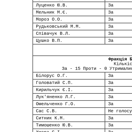
Луценко Ю.В.
За
Мельник М.Є.
За
Мороз О.О.
За
Рудьковський М.М.
За
Співачук В.Л.
За
Цушко В.П.
За
Фракція 
Кількі
За - 15 Проти - 0 Утримали
Білорус О.Г.
За
Головатий С.П.
За
Кирильчук Є.І.
За
Лук'яненко Л.Г.
За
Омельченко Г.О.
За
Сас С.В.
Не голосу
Ситник К.М.
За
Тимошенко Ю.В.
За