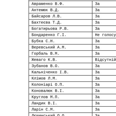
Авраменко В.Ф.
За
Антемюк В.Д.
За
Байсаров Л.В.
За
Бахтеєва Т.Д.
За
Богатирьова Р.В.
За
Бондаренко Г.І.
Не голосу
Бубка С.Н.
За
Веревський А.М.
За
Горбаль В.М.
За
Жеваго К.В.
Відсутній
Зубанов В.О.
За
Кальніченко І.В.
За
Клімов Л.М.
За
Колоніарі О.П.
За
Коновалюк В.І.
За
Круглов М.П.
За
Ландик В.І.
За
Ларін С.М.
За
Лєщинський О.О.
За