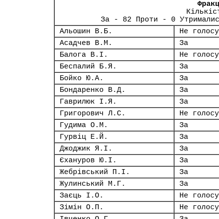
Фрак
Кількіс
За - 82 Проти - 0 Утримали
Альошин В.Б.
Не голосу
Асадчев В.М.
За
Балога В.І.
Не голосу
Беспалий Б.Я.
За
Бойко Ю.А.
За
Бондаренко В.Д.
За
Гаврилюк І.Я.
За
Григорович Л.С.
Не голосу
Гудима О.М.
За
Гурвіц Е.Й.
За
Джоджик Я.І.
За
Єхануров Ю.І.
За
Жебрівський П.І.
За
Жулинський М.Г.
За
Заєць І.О.
Не голосу
Зімін О.П.
Не голосу