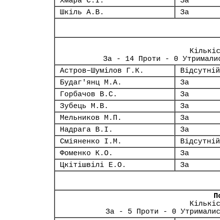
Хмара С.І.
За
Шкіль А.В.
За
Кількі
За - 14 Проти - 0 Утримали
Астров–Шумілов Г.К.
Відсутній
Будаг'янц М.А.
За
Горбачов В.С.
За
Зубець М.В.
За
Мельников М.П.
За
Надрага В.І.
За
Сміяненко І.М.
Відсутній
Фоменко К.О.
За
Цкітішвілі Е.О.
За
П
Кількі
За - 5 Проти - 0 Утримали