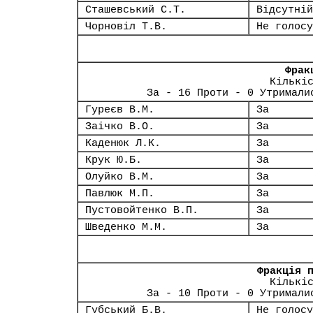
Сташевський С.Т.
Відсутній
Чорновіл Т.В.
Не голосу
Фрак
Кількі
За - 16 Проти - 0 Утримали
Гуреєв В.М.
За
Заічко В.О.
За
Каденюк Л.К.
За
Крук Ю.Б.
За
Олуйко В.М.
За
Павлюк М.П.
За
Пустовойтенко В.П.
За
Шведенко М.М.
За
Фракція 
Кількі
За - 10 Проти - 0 Утримали
Губський Б.В.
Не голосу