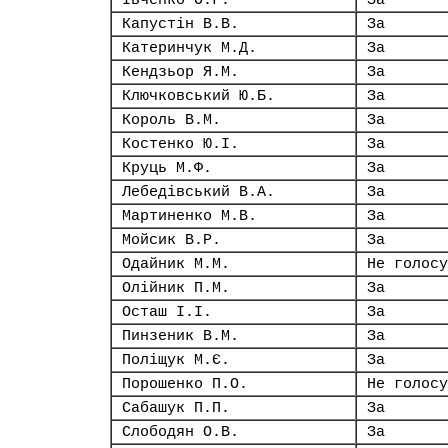
Івченко О.Г.
За
Капустін В.В.
За
Катеринчук М.Д.
За
Кендзьор Я.М.
За
Ключковський Ю.Б.
За
Король В.М.
За
Костенко Ю.І.
За
Круць М.Ф.
За
Лебедівський В.А.
За
Мартиненко М.В.
За
Мойсик В.Р.
За
Одайник М.М.
Не голосу
Олійник П.М.
За
Осташ І.І.
За
Пинзеник В.М.
За
Поліщук М.Є.
За
Порошенко П.О.
Не голосу
Сабашук П.П.
За
Слободян О.В.
За