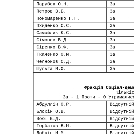
Парубок О.Н.
За
Петров В.Б.
За
Пономаренко Г.Г.
За
Пхиденко С.С.
За
Самойлик К.С.
За
Сімонов В.Д.
За
Сіренко В.Ф.
За
Ткаченко О.М.
За
Челноков С.Д.
За
Шульга М.О.
За
Фракція Соціал-дем
Кількі
За - 1 Проти - 0 Утрималис
Абдуллін О.Р.
Відсутній
Блохін О.В.
Відсутній
Воюш В.Д.
Відсутній
Горбатов В.М.
Відсутній
Добкін М.М.
Відсутній