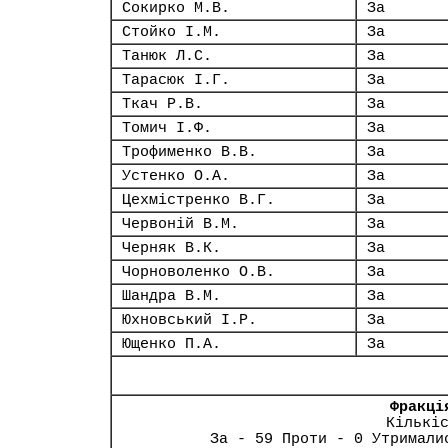
Сокирко М.В.
За
Стойко І.М.
За
Танюк Л.С.
За
Тарасюк І.Г.
За
Ткач Р.В.
За
Томич І.Ф.
За
Трофименко В.В.
За
Устенко О.А.
За
Цехмістренко В.Г.
За
Червоній В.М.
За
Черняк В.К.
За
Чорноволенко О.В.
За
Шандра В.М.
За
Юхновський І.Р.
За
Ющенко П.А.
За
Фракці
Кількі
За - 59 Проти - 0 Утримали