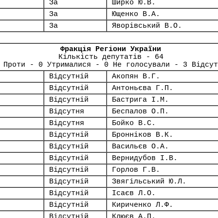
За
Ширко Ю.В.
За
Ющенко В.А.
За
Яворівський В.О.
Фракція Регіони України
Кількість депутатів - 64
 Проти - 0 Утрималися - 0 Не голосували - 3 Відсут
Відсутній
Акопян В.Г.
Відсутній
Антоньєва Г.П.
Відсутній
Бастрига І.М.
Відсутня
Беспалов О.П.
Відсутня
Бойко В.С.
Відсутній
Бронніков В.К.
Відсутній
Васильєв О.А.
Відсутній
Вернидубов І.В.
Відсутній
Горлов Г.В.
Відсутній
Звягільський Ю.Л.
Відсутній
Ісаєв Л.О.
Відсутній
Кириченко Л.Ф.
Відсутній
Клюєв А.П.