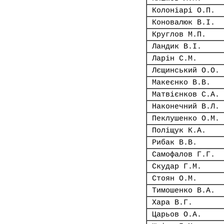
Колоніарі О.П.
Коновалюк В.І.
Круглов М.П.
Ландик В.І.
Ларін С.М.
Лєщинський О.О.
Макеєнко В.В.
Матвієнков С.А.
Наконечний В.Л.
Пеклушенко О.М.
Поліщук К.А.
Рибак В.В.
Самофалов Г.Г.
Скудар Г.М.
Стоян О.М.
Тимошенко В.А.
Хара В.Г.
Царьов О.А.