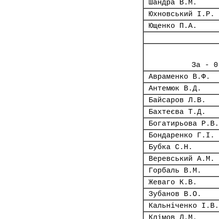
Шандра В.М.
Юхновський І.Р.
Ющенко П.А.
За - 0
Авраменко В.Ф.
Антемюк В.Д.
Байсаров Л.В.
Бахтеєва Т.Д.
Богатирьова Р.В.
Бондаренко Г.І.
Бубка С.Н.
Веревський А.М.
Горбаль В.М.
Жеваго К.В.
Зубанов В.О.
Кальніченко І.В.
Клімов Л.М.