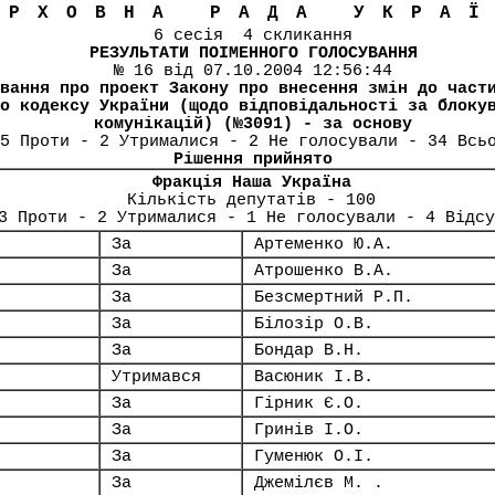
ЕРХОВНА РАДА УКРА
6 сесія 4 скликання
РЕЗУЛЬТАТИ ПОІМЕННОГО ГОЛОСУВАННЯ
№ 16 від 07.10.2004 12:56:44
вання про проект Закону про внесення змін до част
о кодексу України (щодо відповідальності за блоку
комунікацій) (№3091) - за основу
5 Проти - 2 Утрималися - 2 Не голосували - 34 Всь
Рішення прийнято
Фракція Наша Україна
Кількість депутатів - 100
3 Проти - 2 Утрималися - 1 Не голосували - 4 Відсу
За
Артеменко Ю.А.
За
Атрошенко В.А.
За
Безсмертний Р.П.
За
Білозір О.В.
За
Бондар В.Н.
Утримався
Васюник І.В.
За
Гірник Є.О.
За
Гринів І.О.
За
Гуменюк О.І.
За
Джемілєв М. .