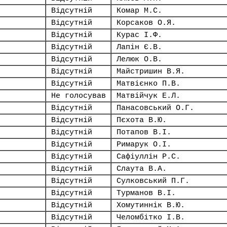
Відсутній
Комар М.С.
Відсутній
Корсаков О.Я.
Відсутній
Курас І.Ф.
Відсутній
Лапін Є.В.
Відсутній
Лелюк О.В.
Відсутній
Майстришин В.Я.
Відсутній
Матвієнко П.В.
Не голосував
Матвійчук Е.Л.
Відсутній
Панасовський О.Г.
Відсутній
Пєхота В.Ю.
Відсутній
Потапов В.І.
Відсутній
Римарук О.І.
Відсутній
Сафіуллін Р.С.
Відсутній
Слаута В.А.
Відсутній
Сулковський П.Г.
Відсутній
Турманов В.І.
Відсутній
Хомутиннік В.Ю.
Відсутній
Челомбітко І.В.