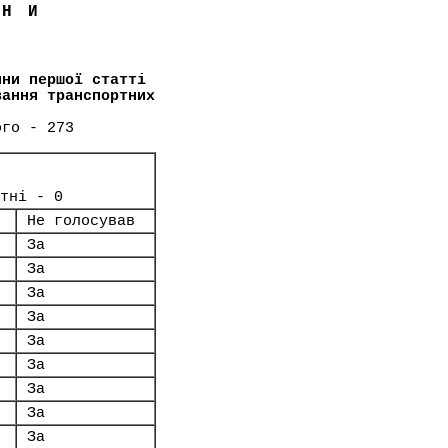
ЇНИ
ини першої статті
вання транспортних
ого - 273
тні - 0
Не голосував
За
За
За
За
За
За
За
За
За