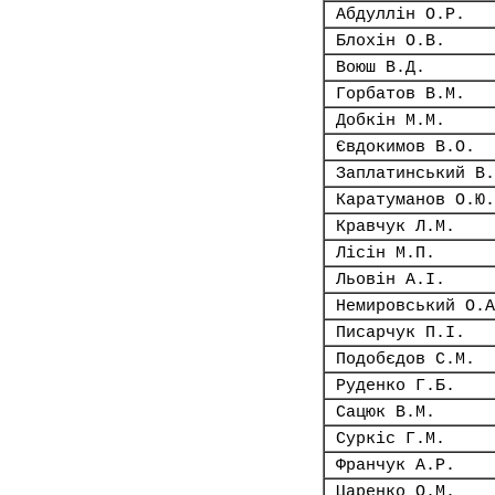
Абдуллін О.Р.
Блохін О.В.
Воюш В.Д.
Горбатов В.М.
Добкін М.М.
Євдокимов В.О.
Заплатинський В.
Каратуманов О.Ю.
Кравчук Л.М.
Лісін М.П.
Льовін А.І.
Немировський О.А
Писарчук П.І.
Подобєдов С.М.
Руденко Г.Б.
Сацюк В.М.
Суркіс Г.М.
Франчук А.Р.
Царенко О.М.