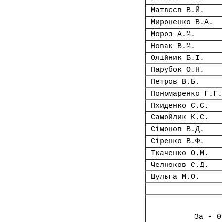
Матвєєв В.Й.
Мироненко В.А.
Мороз А.М.
Новак В.М.
Олійник Б.І.
Парубок О.Н.
Петров В.Б.
Пономаренко Г.Г.
Пхиденко С.С.
Самойлик К.С.
Сімонов В.Д.
Сіренко В.Ф.
Ткаченко О.М.
Челноков С.Д.
Шульга М.О.
За - 0