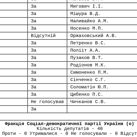
За
Мигович І.І.
За
Мішура В.Д.
За
Наливайко А.М.
За
Носенко М.П.
Відсутній
Оржаховський А.В.
За
Петренко В.С.
За
Полііт А.А.
За
Пузаков В.Т.
За
Родіонов М.К.
За
Симоненко П.М.
За
Сінченко С.Г.
За
Соломатін Ю.П.
За
Цибенко П.С.
Не голосував
Чичканов С.В.
За
Фракція Соціал-демократичної партії України (о)
Кількість депутатів - 40
 Проти - 0 Утрималися - 0 Не голосували - 0 Відсут