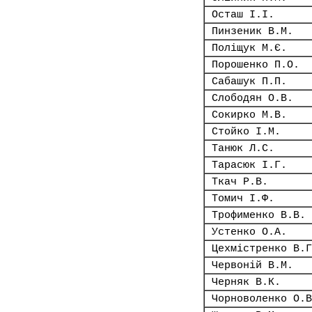
Осташ І.І.
Пинзеник В.М.
Поліщук М.Є.
Порошенко П.О.
Сабашук П.П.
Слободян О.В.
Сокирко М.В.
Стойко І.М.
Танюк Л.С.
Тарасюк І.Г.
Ткач Р.В.
Томич І.Ф.
Трофименко В.В.
Устенко О.А.
Цехмістренко В.Г
Червоній В.М.
Черняк В.К.
Чорноволенко О.В