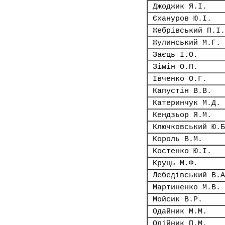
Джоджик Я.І.
Єхануров Ю.І.
Жебрівський П.І.
Жулинський М.Г.
Заєць І.О.
Зімін О.П.
Івченко О.Г.
Капустін В.В.
Катеринчук М.Д.
Кендзьор Я.М.
Ключковський Ю.Б
Король В.М.
Костенко Ю.І.
Круць М.Ф.
Лебедівський В.А
Мартиненко М.В.
Мойсик В.Р.
Одайник М.М.
Олійник П.М.