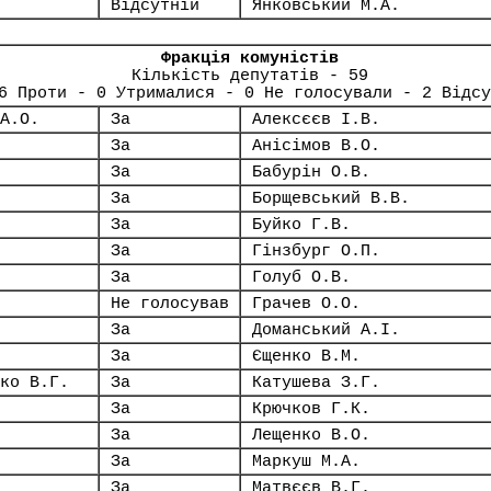
Відсутній
Янковський М.А.
Фракція комуністів
Кількість депутатів - 59
6 Проти - 0 Утрималися - 0 Не голосували - 2 Відсу
А.О.
За
Алексєєв І.В.
За
Анісімов В.О.
За
Бабурін О.В.
За
Борщевський В.В.
За
Буйко Г.В.
За
Гінзбург О.П.
За
Голуб О.В.
Не голосував
Грачев О.О.
За
Доманський А.І.
За
Єщенко В.М.
ко В.Г.
За
Катушева З.Г.
За
Крючков Г.К.
За
Лещенко В.О.
За
Маркуш М.А.
За
Матвєєв В.Г.