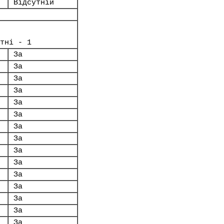
Відсутній
тні - 1
За
За
За
За
За
За
За
За
За
За
За
За
За
За
За