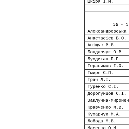
Шкіря І.М.
За - 5
Александровська 
Анастасієв В.О.
Аніщук В.В.
Бондарчук О.В.
Буждиган П.П.
Герасимов І.О.
Гмиря С.П.
Грач Л.І.
Гуренко С.І.
Дорогунцов С.І.
Заклунна-Миронен
Кравченко М.В.
Кухарчук М.А.
Лобода М.В.
Масенко О.М.