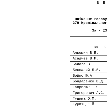
В
Поіменне голосу
279 Кримінальног
За - 23
За - 9
Альошин В.Б.
Асадчев В.М.
Балога В.І.
Беспалий Б.Я.
Бойко Ю.А.
Бондаренко В.Д.
Гаврилюк І.Я.
Григорович Л.С.
Гудима О.М.
Гурвіц Е.Й.