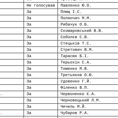
Не голосував
Павленко Ю.О.
За
Плющ І.С.
За
Полянчич М.М.
За
Рибачук О.Б.
За
Скомаровський В.В.
За
Соболєв С.В.
За
Стецьків Т.С.
За
Стретович В.М.
За
Тарасюк Б.І.
За
Терьохін С.А.
За
Томенко М.В.
За
Третьяков О.Ю.
За
Удовенко Г.Й.
За
Філенко В.П.
.
За
Червоненко Є.А.
За
Черновецький Л.М.
За
Чечель М.Й.
.
За
Чубаров Р.А.