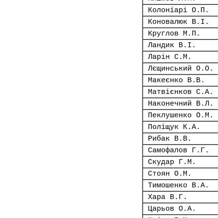
Колоніарі О.П.
Коновалюк В.І.
Круглов М.П.
Ландик В.І.
Ларін С.М.
Лєщинський О.О.
Макеєнко В.В.
Матвієнков С.А.
Наконечний В.Л.
Пеклушенко О.М.
Поліщук К.А.
Рибак В.В.
Самофалов Г.Г.
Скудар Г.М.
Стоян О.М.
Тимошенко В.А.
Хара В.Г.
Царьов О.А.