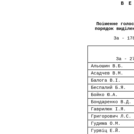
В
Поіменне голос
порядок виділе
За - 17
За - 2
Альошин В.Б.
Асадчев В.М.
Балога В.І.
Беспалий Б.Я.
Бойко Ю.А.
Бондаренко В.Д.
Гаврилюк І.Я.
Григорович Л.С.
Гудима О.М.
Гурвіц Е.Й.