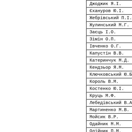
Джоджик Я.І.
Єхануров Ю.І.
Жебрівський П.І.
Жулинський М.Г.
Заєць І.О.
Зімін О.П.
Івченко О.Г.
Капустін В.В.
Катеринчук М.Д.
Кендзьор Я.М.
Ключковський Ю.Б
Король В.М.
Костенко Ю.І.
Круць М.Ф.
Лебедівський В.А
Мартиненко М.В.
Мойсик В.Р.
Одайник М.М.
Олійник П.М.