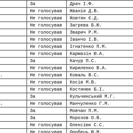
За
Драч І.Ф.
Не голосував
Жванія Д.В.
Не голосував
Жовтяк Є.Д.
Не голосував
Загрева Б.Ю.
Не голосував
Зварич Р.М.
Не голосував
Іванчо І.В.
Не голосував
Ігнатенко П.М.
Не голосував
Кармазін Ю.А.
За
Качур П.С.
Не голосував
Кириленко В.А.
.
Не голосував
Коваль В.С.
Не голосував
Косів М.В.
Не голосував
Костинюк Б.І.
За
Кульчинський М.Г.
.
Не голосував
Манчуленко Г.М.
За
Мовчан П.М.
За
Морозов О.В.
Не голосував
Олексіюк С.С.
Не голосував
Оробець Ю.М.