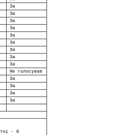
За
За
За
За
За
За
За
За
За
Не голосував
За
За
За
За
тні - 0