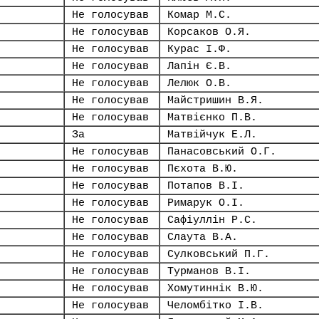
Не голосував
Комар М.С.
Не голосував
Корсаков О.Я.
Не голосував
Курас І.Ф.
Не голосував
Лапін Є.В.
Не голосував
Лелюк О.В.
Не голосував
Майстришин В.Я.
Не голосував
Матвієнко П.В.
За
Матвійчук Е.Л.
Не голосував
Панасовський О.Г.
Не голосував
Пєхота В.Ю.
Не голосував
Потапов В.І.
Не голосував
Римарук О.І.
Не голосував
Сафіуллін Р.С.
Не голосував
Слаута В.А.
Не голосував
Сулковський П.Г.
Не голосував
Турманов В.І.
Не голосував
Хомутиннік В.Ю.
Не голосував
Челомбітко І.В.