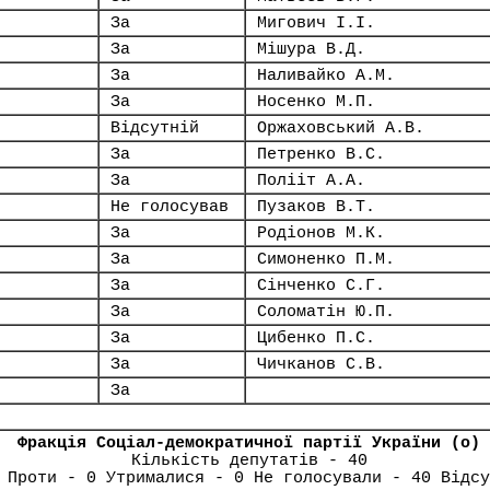
За
Мигович І.І.
За
Мішура В.Д.
За
Наливайко А.М.
За
Носенко М.П.
Відсутній
Оржаховський А.В.
За
Петренко В.С.
За
Полііт А.А.
Не голосував
Пузаков В.Т.
За
Родіонов М.К.
За
Симоненко П.М.
За
Сінченко С.Г.
За
Соломатін Ю.П.
За
Цибенко П.С.
За
Чичканов С.В.
За
Фракція Соціал-демократичної партії України (о)
Кількість депутатів - 40
 Проти - 0 Утрималися - 0 Не голосували - 40 Відсу