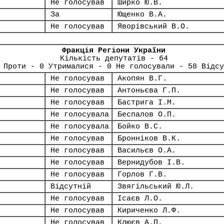
Не голосував
Ширко Ю.В.
За
Ющенко В.А.
Не голосував
Яворівський В.О.
Фракція Регіони України
Кількість депутатів - 64
 Проти - 0 Утрималися - 0 Не голосували - 58 Відсу
Не голосував
Акопян В.Г.
Не голосував
Антоньєва Г.П.
Не голосував
Бастрига І.М.
Не голосувала
Беспалов О.П.
Не голосувала
Бойко В.С.
Не голосував
Бронніков В.К.
Не голосував
Васильєв О.А.
Не голосував
Вернидубов І.В.
Не голосував
Горлов Г.В.
Відсутній
Звягільський Ю.Л.
Не голосував
Ісаєв Л.О.
Не голосував
Кириченко Л.Ф.
Не голосував
Клюєв А.П.