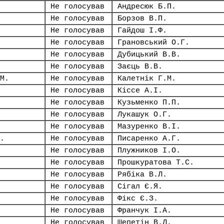
Не голосував
Андресюк Б.П.
Не голосував
Борзов В.П.
Не голосував
Гайдош І.Ф.
Не голосував
Грановський О.Г.
Не голосував
Дубицький В.В.
Не голосував
Заєць В.В.
М.
Не голосував
Калетнік Г.М.
Не голосував
Кіссе А.І.
Не голосував
Кузьменко П.П.
Не голосував
Лукашук О.Г.
Не голосував
Мазуренко В.І.
.
Не голосував
Писаренко А.Г.
Не голосував
Плужников І.О.
Не голосував
Прошкуратова Т.С.
Не голосував
Рябіка В.Л.
Не голосував
Сігал Є.Я.
Не голосував
Фікс Є.З.
Не голосував
Франчук І.А.
Не голосував
Шепетін В.Л.