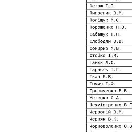
Осташ І.І.
Пинзеник В.М.
Поліщук М.Є.
Порошенко П.О.
Сабашук П.П.
Слободян О.В.
Сокирко М.В.
Стойко І.М.
Танюк Л.С.
Тарасюк І.Г.
Ткач Р.В.
Томич І.Ф.
Трофименко В.В.
Устенко О.А.
Цехмістренко В.Г
Червоній В.М.
Черняк В.К.
Чорноволенко О.В