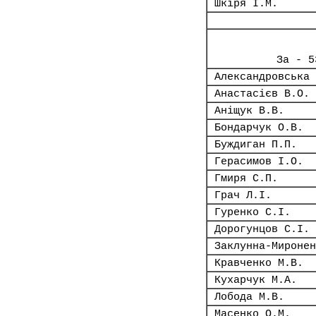
Шкіря І.М.
За - 5
Александровська 
Анастасієв В.О.
Аніщук В.В.
Бондарчук О.В.
Буждиган П.П.
Герасимов І.О.
Гмиря С.П.
Грач Л.І.
Гуренко С.І.
Дорогунцов С.І.
Заклунна-Миронен
Кравченко М.В.
Кухарчук М.А.
Лобода М.В.
Масенко О.М.