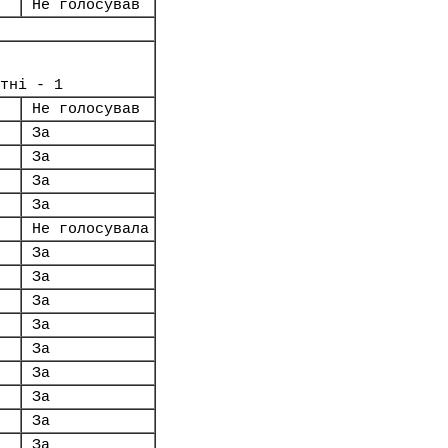
Не голосував
тні - 1
Не голосував
За
За
За
За
Не голосувала
За
За
За
За
За
За
За
За
За