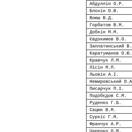
Абдуллін О.Р.
Блохін О.В.
Воюш В.Д.
Горбатов В.М.
Добкін М.М.
Євдокимов В.О.
Заплатинський В.
Каратуманов О.Ю.
Кравчук Л.М.
Лісін М.П.
Льовін А.І.
Немировський О.А
Писарчук П.І.
Подобєдов С.М.
Руденко Г.Б.
Сацюк В.М.
Суркіс Г.М.
Франчук А.Р.
Царенко О.М.