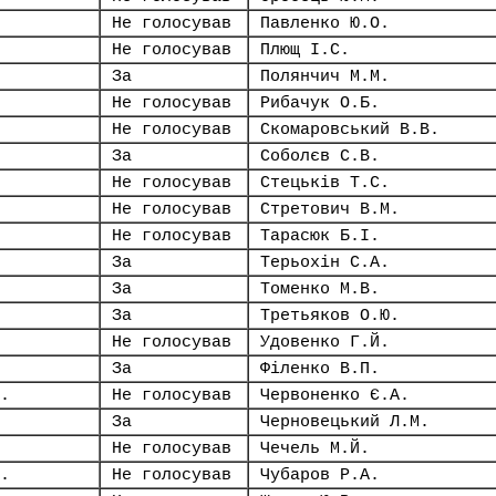
Не голосував
Павленко Ю.О.
Не голосував
Плющ І.С.
За
Полянчич М.М.
Не голосував
Рибачук О.Б.
Не голосував
Скомаровський В.В.
За
Соболєв С.В.
Не голосував
Стецьків Т.С.
Не голосував
Стретович В.М.
Не голосував
Тарасюк Б.І.
За
Терьохін С.А.
За
Томенко М.В.
За
Третьяков О.Ю.
Не голосував
Удовенко Г.Й.
За
Філенко В.П.
.
Не голосував
Червоненко Є.А.
За
Черновецький Л.М.
Не голосував
Чечель М.Й.
.
Не голосував
Чубаров Р.А.