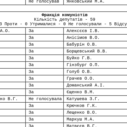
Не голосував
Янковський М.А.
Фракція комуністів
Кількість депутатів - 59
3 Проти - 0 Утрималися - 0 Не голосували - 5 Відсу
А.О.
За
Алексєєв І.В.
За
Анісімов В.О.
За
Бабурін О.В.
За
Борщевський В.В.
За
Буйко Г.В.
За
Гінзбург О.П.
За
Голуб О.В.
За
Грачев О.О.
За
Доманський А.І.
За
Єщенко В.М.
ко В.Г.
Не голосувала
Катушева З.Г.
За
Крючков Г.К.
За
Лещенко В.О.
За
Маркуш М.А.
За
Матвєєв В.Г.