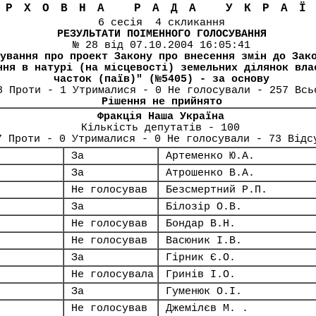
ЕРХОВНА РАДА УКРА
6 сесія 4 скликання
РЕЗУЛЬТАТИ ПОІМЕННОГО ГОЛОСУВАННЯ
№ 28 від 07.10.2004 16:05:41
ування про проект Закону про внесення змін до Зак
ння в натурі (на місцевості) земельних ділянок вла
часток (паїв)" (№5405) - за основу
8 Проти - 1 Утрималися - 0 Не голосували - 257 Всь
Рішення не прийнято
Фракція Наша Україна
Кількість депутатів - 100
7 Проти - 0 Утрималися - 0 Не голосували - 73 Відс
За
Артеменко Ю.А.
За
Атрошенко В.А.
Не голосував
Безсмертний Р.П.
За
Білозір О.В.
Не голосував
Бондар В.Н.
Не голосував
Васюник І.В.
За
Гірник Є.О.
Не голосувала
Гринів І.О.
За
Гуменюк О.І.
Не голосував
Джемілєв М. .