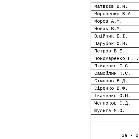
Матвєєв В.Й.
Мироненко В.А.
Мороз А.М.
Новак В.М.
Олійник Б.І.
Парубок О.Н.
Петров В.Б.
Пономаренко Г.Г.
Пхиденко С.С.
Самойлик К.С.
Сімонов В.Д.
Сіренко В.Ф.
Ткаченко О.М.
Челноков С.Д.
Шульга М.О.
За - 0