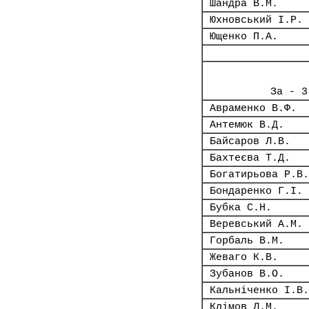
Шандра В.М.
Юхновський І.Р.
Ющенко П.А.
За - 3
Авраменко В.Ф.
Антемюк В.Д.
Байсаров Л.В.
Бахтеєва Т.Д.
Богатирьова Р.В.
Бондаренко Г.І.
Бубка С.Н.
Веревський А.М.
Горбаль В.М.
Жеваго К.В.
Зубанов В.О.
Кальніченко І.В.
Клімов Л.М.