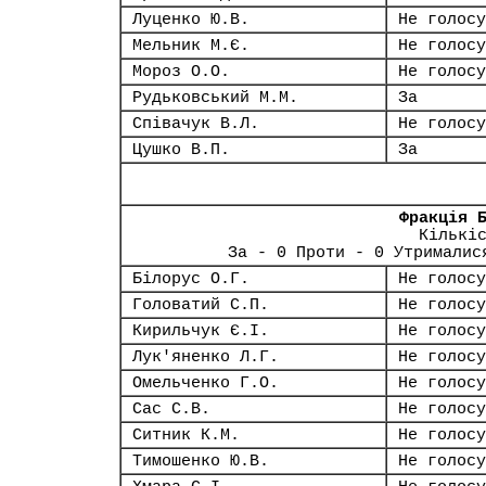
Луценко Ю.В.
Не голосу
Мельник М.Є.
Не голосу
Мороз О.О.
Не голосу
Рудьковський М.М.
За
Співачук В.Л.
Не голосу
Цушко В.П.
За
Фракція 
Кількі
За - 0 Проти - 0 Утрималис
Білорус О.Г.
Не голосу
Головатий С.П.
Не голосу
Кирильчук Є.І.
Не голосу
Лук'яненко Л.Г.
Не голосу
Омельченко Г.О.
Не голосу
Сас С.В.
Не голосу
Ситник К.М.
Не голосу
Тимошенко Ю.В.
Не голосу