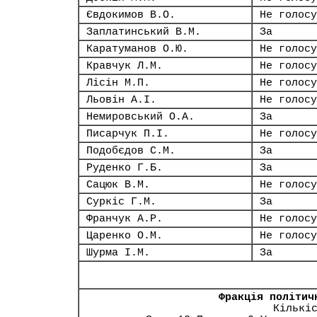
Євдокимов В.О.
Не голосу
Заплатинський В.М.
За
Каратуманов О.Ю.
Не голосу
Кравчук Л.М.
Не голосу
Лісін М.П.
Не голосу
Льовін А.І.
Не голосу
Немировський О.А.
За
Писарчук П.І.
Не голосу
Подобєдов С.М.
За
Руденко Г.Б.
За
Сацюк В.М.
Не голосу
Суркіс Г.М.
За
Франчук А.Р.
Не голосу
Царенко О.М.
Не голосу
Шурма І.М.
За
Фракція політич
Кількі