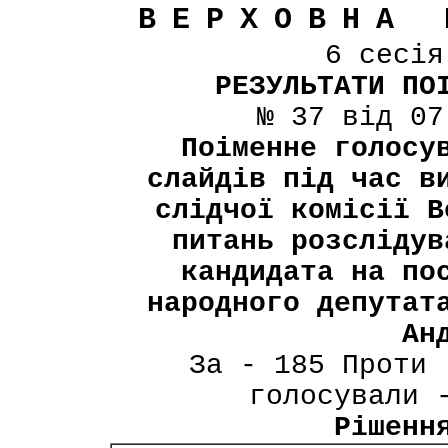
ВЕРХОВНА 
6 сесі
РЕЗУЛЬТАТИ ПО
№ 37 від 07
Поіменне голосу
слайдів під час в
слідчої комісії В
питань розслідув
кандидата на по
народного депутат
Ан
За - 185 Проти 
голосували 
Рішенн