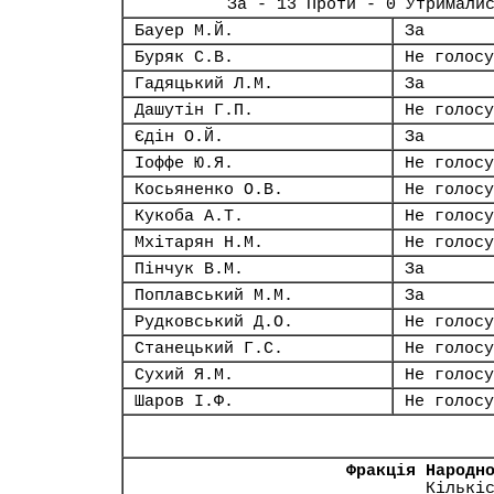
За - 13 Проти - 0 Утримали
Бауер М.Й.
За
Буряк С.В.
Не голосу
Гадяцький Л.М.
За
Дашутін Г.П.
Не голосу
Єдін О.Й.
За
Іоффе Ю.Я.
Не голосу
Косьяненко О.В.
Не голосу
Кукоба А.Т.
Не голосу
Мхітарян Н.М.
Не голосу
Пінчук В.М.
За
Поплавський М.М.
За
Рудковський Д.О.
Не голосу
Станецький Г.С.
Не голосу
Сухий Я.М.
Не голосу
Шаров І.Ф.
Не голосу
Фракція Народн
Кількі