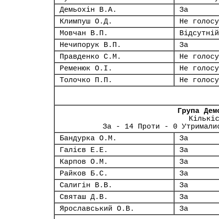
Демьохін В.А.
За
Климпуш О.Д.
Не голосу
Мовчан В.П.
Відсутній
Нечипорук В.П.
За
Правденко С.М.
Не голосу
Ременюк О.І.
Не голосу
Толочко П.П.
Не голосу
Група Дем
Кількі
За - 14 Проти - 0 Утримали
Бандурка О.М.
За
Галієв Е.Е.
За
Карпов О.М.
За
Райков Б.С.
За
Салигін В.В.
За
Святаш Д.В.
За
Ярославський О.В.
За