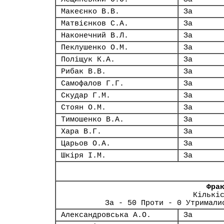
Макеєнко В.В.
За
Матвієнков С.А.
За
Наконечний В.Л.
За
Пеклушенко О.М.
За
Поліщук К.А.
За
Рибак В.В.
За
Самофалов Г.Г.
За
Скудар Г.М.
За
Стоян О.М.
За
Тимошенко В.А.
За
Хара В.Г.
За
Царьов О.А.
За
Шкіря І.М.
За
Фра
Кількі
За - 50 Проти - 0 Утримали
Александровська А.О.
За