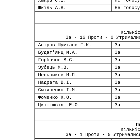
Хмара С.І.
Не голосу
Шкіль А.В.
Не голосу
Кількі
За - 16 Проти - 0 Утримали
Астров–Шумілов Г.К.
За
Будаг'янц М.А.
За
Горбачов В.С.
За
Зубець М.В.
За
Мельников М.П.
За
Надрага В.І.
За
Сміяненко І.М.
За
Фоменко К.О.
За
Цкітішвілі Е.О.
За
П
Кількі
За - 1 Проти - 0 Утрималис