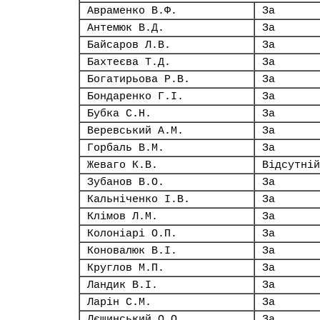
Авраменко В.Ф.
За
Антемюк В.Д.
За
Байсаров Л.В.
За
Бахтеєва Т.Д.
За
Богатирьова Р.В.
За
Бондаренко Г.І.
За
Бубка С.Н.
За
Веревський А.М.
За
Горбаль В.М.
За
Жеваго К.В.
Відсутній
Зубанов В.О.
За
Кальніченко І.В.
За
Клімов Л.М.
За
Колоніарі О.П.
За
Коновалюк В.І.
За
Круглов М.П.
За
Ландик В.І.
За
Ларін С.М.
За
Лєщинський О.О.
За