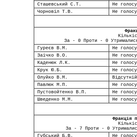
Сташевський С.Т.
Не голосу
Чорновіл Т.В.
Не голосу
Фрак
Кількі
За - 0 Проти - 0 Утрималис
Гуреєв В.М.
Не голосу
Заічко В.О.
Не голосу
Каденюк Л.К.
Не голосу
Крук Ю.Б.
Не голосу
Олуйко В.М.
Відсутній
Павлюк М.П.
Не голосу
Пустовойтенко В.П.
Не голосу
Шведенко М.М.
Не голосу
Фракція 
Кількі
За - 7 Проти - 0 Утримали
Губський Б.В.
Не голосу