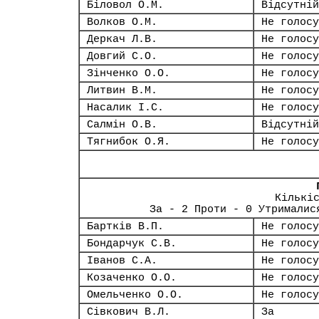
Біловол О.М.
Відсутній
Волков О.М.
Не голосу
Деркач Л.В.
Не голосу
Довгий С.О.
Не голосу
Зінченко О.О.
Не голосу
Литвин В.М.
Не голосу
Насалик І.С.
Не голосу
Салмін О.В.
Відсутній
Тягнибок О.Я.
Не голосу
Кількі
За - 2 Проти - 0 Утрималис
Бартків В.П.
Не голосу
Бондарчук С.В.
Не голосу
Іванов С.А.
Не голосу
Козаченко О.О.
Не голосу
Омельченко О.О.
Не голосу
Сівкович В.Л.
За