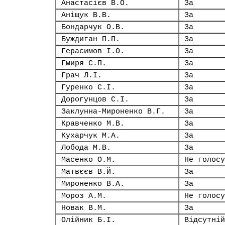
Анастасієв В.О.
За
Аніщук В.В.
За
Бондарчук О.В.
За
Буждиган П.П.
За
Герасимов І.О.
За
Гмиря С.П.
За
Грач Л.І.
За
Гуренко С.І.
За
Дорогунцов С.І.
За
Заклунна-Мироненко В.Г.
За
Кравченко М.В.
За
Кухарчук М.А.
За
Лобода М.В.
За
Масенко О.М.
Не голосу
Матвєєв В.Й.
За
Мироненко В.А.
За
Мороз А.М.
Не голосу
Новак В.М.
За
Олійник Б.І.
Відсутній