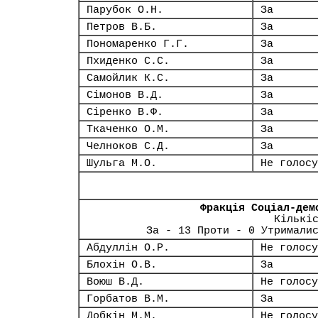
Парубок О.Н.
За
Петров В.Б.
За
Пономаренко Г.Г.
За
Пхиденко С.С.
За
Самойлик К.С.
За
Сімонов В.Д.
За
Сіренко В.Ф.
За
Ткаченко О.М.
За
Челноков С.Д.
За
Шульга М.О.
Не голосу
Фракція Соціал-дем
Кількі
За - 13 Проти - 0 Утримали
Абдуллін О.Р.
Не голосу
Блохін О.В.
За
Воюш В.Д.
Не голосу
Горбатов В.М.
За
Добкін М.М.
Не голосу