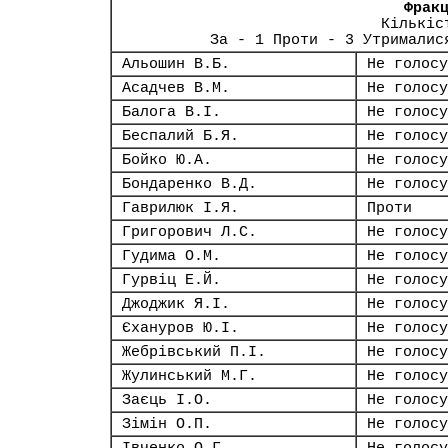
Фрак
Кількіс
За - 1 Проти - 3 Утрималис
Альошин В.Б.
Не голосу
Асадчев В.М.
Не голосу
Балога В.І.
Не голосу
Беспалий Б.Я.
Не голосу
Бойко Ю.А.
Не голосу
Бондаренко В.Д.
Не голосу
Гаврилюк І.Я.
Проти
Григорович Л.С.
Не голосу
Гудима О.М.
Не голосу
Гурвіц Е.Й.
Не голосу
Джоджик Я.І.
Не голосу
Єхануров Ю.І.
Не голосу
Жебрівський П.І.
Не голосу
Жулинський М.Г.
Не голосу
Заєць І.О.
Не голосу
Зімін О.П.
Не голосу