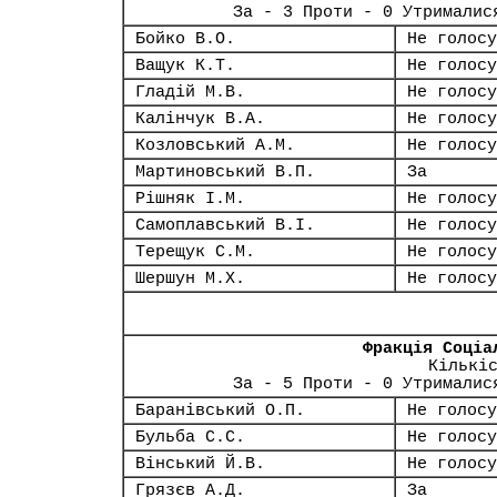
За - 3 Проти - 0 Утрималис
Бойко В.О.
Не голосу
Ващук К.Т.
Не голосу
Гладій М.В.
Не голосу
Калінчук В.А.
Не голосу
Козловський А.М.
Не голосу
Мартиновський В.П.
За
Рішняк І.М.
Не голосу
Самоплавський В.І.
Не голосу
Терещук С.М.
Не голосу
Шершун М.Х.
Не голосу
Фракція Соціа
Кількі
За - 5 Проти - 0 Утрималис
Баранівський О.П.
Не голосу
Бульба С.С.
Не голосу
Вінський Й.В.
Не голосу
Грязєв А.Д.
За