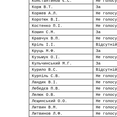
Константинов Є.С.
Не голосу
Корж В.Т.
За
Коржев А.Л.
Не голосу
Коротюк В.І.
Не голосу
Костенко П.І.
Не голосу
Кошин С.М.
За
Кравчук В.П.
Не голосу
Кріль І.І.
Відсутній
Круць М.Ф.
За
Кузьмук О.І.
Не голосу
Кульчинський М.Г.
За
Курило В.С.
Відсутній
Курпіль С.В.
Не голосу
Ландик В.І.
Не голосу
Лебедєв П.В.
Не голосу
Лелюк О.В.
Не голосу
Лєщинський О.О.
Не голосу
Литвин В.М.
Не голосу
Литвинов Л.Ф.
Не голосу