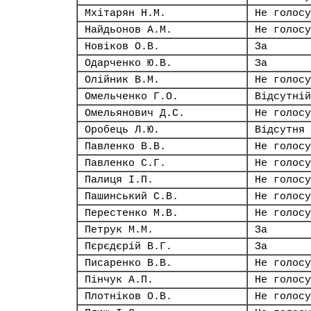
Мхітарян Н.М.
Не голосу
Найдьонов А.М.
Не голосу
Новіков О.В.
За
Одарченко Ю.В.
За
Олійник В.М.
Не голосу
Омельченко Г.О.
Відсутній
Омельянович Д.С.
Не голосу
Оробець Л.Ю.
Відсутня
Павленко В.В.
Не голосу
Павленко С.Г.
Не голосу
Палиця І.П.
Не голосу
Пашинський С.В.
Не голосу
Перестенко М.В.
Не голосу
Петрук М.М.
За
Пєрєдєрій В.Г.
За
Писаренко В.В.
Не голосу
Пінчук А.П.
Не голосу
Плотніков О.В.
Не голосу