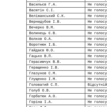
Васильєв Г.А.
Не голосу
Васютін С.І.
Не голосу
Веліжанський С.К.
Не голосу
Вернидубов І.В.
Не голосу
Вечерко В.М.
Не голосу
Волинець Є.В.
Не голосу
Волков О.А.
Не голосу
Воротнюк І.Б.
Не голосу
Гайдаєв Ю.О.
Не голосу
Гацько В.П.
Не голосу
Герасимчук В.В.
Не голосу
Геращенко І.В.
Не голосу
Глазунов С.М.
Не голосу
Глущенко І.М.
Не голосу
Головатий С.П.
Відсутній
Голуб О.В.
Не голосу
Горбатюк А.О.
Не голосу
Горіна І.А.
Не голосу