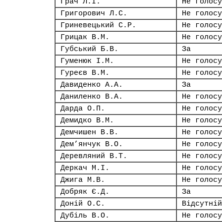
Грач Л.І.
Не голосу
Григорович Л.С.
Не голосу
Гриневецький С.Р.
Не голосу
Грицак В.М.
Не голосу
Губський Б.В.
За
Гуменюк І.М.
Не голосу
Гуреєв В.М.
Не голосу
Давиденко А.А.
За
Даниленко В.А.
Не голосу
Дарда О.П.
Не голосу
Демидко В.М.
Не голосу
Демчишен В.В.
Не голосу
Дем’янчук В.О.
Не голосу
Деревляний В.Т.
Не голосу
Деркач М.І.
Не голосу
Джига М.В.
Не голосу
Добряк Є.Д.
За
Доній О.С.
Відсутній
Дубіль В.О.
Не голосу