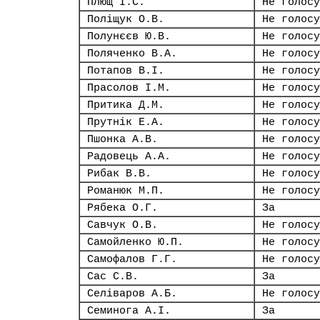
Плющ І.С.
Не голосу
Поліщук О.В.
Не голосу
Полунєєв Ю.В.
Не голосу
Поляченко В.А.
Не голосу
Потапов В.І.
Не голосу
Прасолов І.М.
Не голосу
Притика Д.М.
Не голосу
Прутнік Е.А.
Не голосу
Пшонка А.В.
Не голосу
Радовець А.А.
Не голосу
Рибак В.В.
Не голосу
Романюк М.П.
Не голосу
Рябека О.Г.
За
Савчук О.В.
Не голосу
Самойленко Ю.П.
Не голосу
Самофалов Г.Г.
Не голосу
Сас С.В.
За
Селіваров А.Б.
Не голосу
Семинога А.І.
За