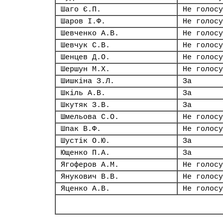
Шаго Є.П.
Не голосу
Шаров І.Ф.
Не голосу
Шевченко А.В.
Не голосу
Шевчук С.В.
Не голосу
Шенцев Д.О.
Не голосу
Шершун М.Х.
Не голосу
Шишкіна З.Л.
За
Шкіль А.В.
За
Шкутяк З.В.
За
Шмельова С.О.
Не голосу
Шпак В.Ф.
Не голосу
Шустік О.Ю.
За
Ющенко П.А.
За
Ягоферов А.М.
Не голосу
Янукович В.В.
Не голосу
Яценко А.В.
Не голосу