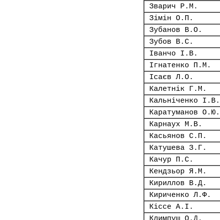
Зварич Р.М.
Зімін О.П.
Зубанов В.О.
Зубов В.С.
Іванчо І.В.
Ігнатенко П.М.
Ісаєв Л.О.
Калетнік Г.М.
Кальніченко І.В.
Каратуманов О.Ю.
Карнаух М.В.
Касьянов С.П.
Катушева З.Г.
Качур П.С.
Кендзьор Я.М.
Кириллов В.Д.
Кириченко Л.Ф.
Кіссе А.І.
Климпуш О.Д.