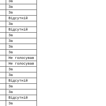
За
За
За
Відсутній
За
Відсутній
За
За
За
За
Не голосував
Не голосував
За
За
Відсутній
За
За
Відсутній
За