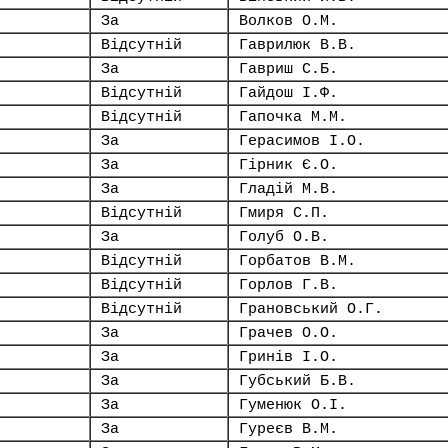
За
Волков О.М.
Відсутній
Гаврилюк В.В.
За
Гавриш С.Б.
Відсутній
Гайдош І.Ф.
Відсутній
Гапочка М.М.
За
Герасимов І.О.
За
Гірник Є.О.
За
Гладій М.В.
Відсутній
Гмиря С.П.
За
Голуб О.В.
Відсутній
Горбатов В.М.
Відсутній
Горлов Г.В.
Відсутній
Грановський О.Г.
За
Грачев О.О.
За
Гринів І.О.
За
Губський Б.В.
За
Гуменюк О.І.
За
Гуреєв В.М.