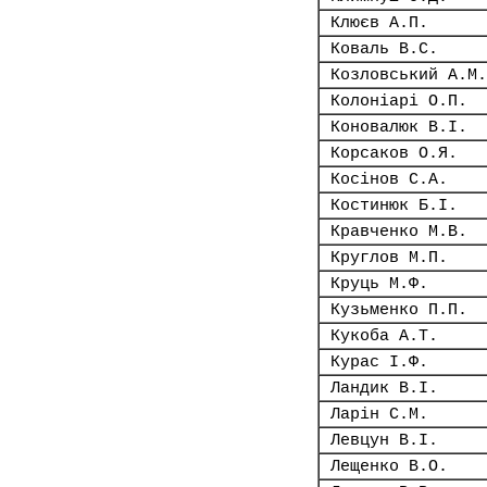
Клюєв А.П.
Коваль В.С.
Козловський А.М.
Колоніарі О.П.
Коновалюк В.І.
Корсаков О.Я.
Косінов С.А.
Костинюк Б.І.
Кравченко М.В.
Круглов М.П.
Круць М.Ф.
Кузьменко П.П.
Кукоба А.Т.
Курас І.Ф.
Ландик В.І.
Ларін С.М.
Левцун В.І.
Лещенко В.О.