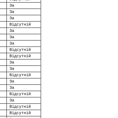
За
За
За
Відсутній
За
За
За
Відсутній
Відсутній
За
За
Відсутній
За
За
Відсутній
За
Відсутній
Відсутній