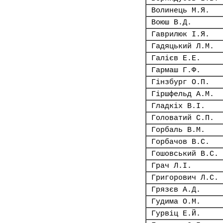
Волинець М.Я.
Воюш В.Д.
Гаврилюк І.Я.
Гадяцький Л.М.
Галієв Е.Е.
Гармаш Г.Ф.
Гінзбург О.П.
Гіршфельд А.М.
Гладкіх В.І.
Головатий С.П.
Горбаль В.М.
Горбачов В.С.
Гошовський В.С.
Грач Л.І.
Григорович Л.С.
Грязєв А.Д.
Гудима О.М.
Гурвіц Е.Й.