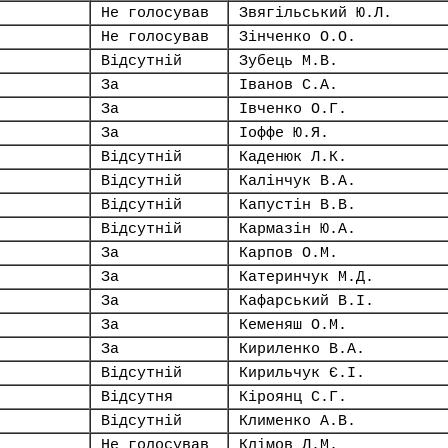
Не голосував
Звягільський Ю.Л.
Не голосував
Зінченко О.О.
Відсутній
Зубець М.В.
За
Іванов С.А.
За
Івченко О.Г.
За
Іоффе Ю.Я.
Відсутній
Каденюк Л.К.
Відсутній
Калінчук В.А.
Відсутній
Капустін В.В.
Відсутній
Кармазін Ю.А.
За
Карпов О.М.
За
Катеринчук М.Д.
За
Кафарський В.І.
За
Кеменяш О.М.
За
Кириленко В.А.
Відсутній
Кирильчук Є.І.
Відсутня
Кіроянц С.Г.
Відсутній
Клименко А.В.
Не голосував
Клімов Л.М.