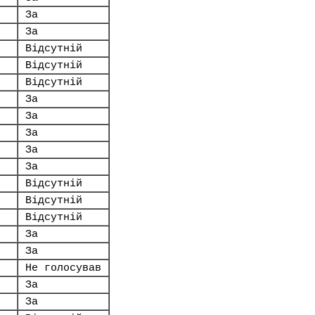
За
За
Відсутній
Відсутній
Відсутній
За
За
За
За
За
Відсутній
Відсутній
Відсутній
За
За
Не голосував
За
За