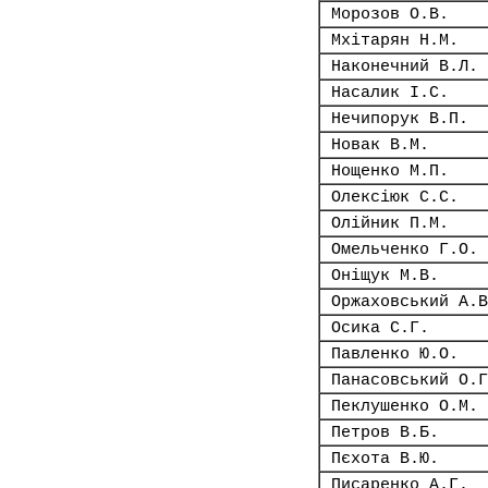
Морозов О.В.
Мхітарян Н.М.
Наконечний В.Л.
Насалик І.С.
Нечипорук В.П.
Новак В.М.
Нощенко М.П.
Олексіюк С.С.
Олійник П.М.
Омельченко Г.О.
Оніщук М.В.
Оржаховський А.В
Осика С.Г.
Павленко Ю.О.
Панасовський О.Г
Пеклушенко О.М.
Петров В.Б.
Пєхота В.Ю.
Писаренко А.Г.