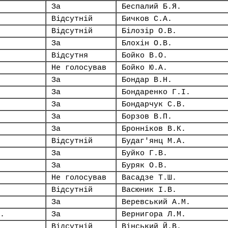
За
Беспалий Б.Я.
Відсутній
Бичков С.А.
Відсутній
Білозір О.В.
За
Блохін О.В.
Відсутня
Бойко В.О.
Не голосував
Бойко Ю.А.
За
Бондар В.Н.
За
Бондаренко Г.І.
За
Бондарчук С.В.
За
Борзов В.П.
За
Бронніков В.К.
Відсутній
Будаг'янц М.А.
За
Буйко Г.В.
За
Буряк О.В.
Не голосував
Васадзе Т.Ш.
Відсутній
Васюник І.В.
За
Веревський А.М.
.
За
Вернигора Л.М.
Відсутній
Вінський Й.В.