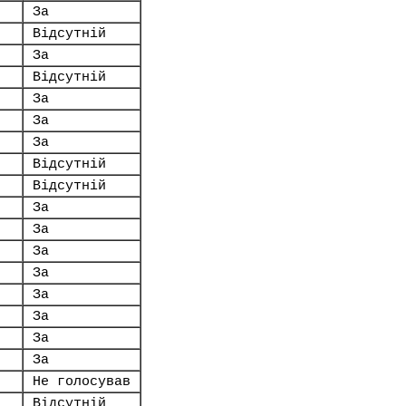
За
Відсутній
За
Відсутній
За
За
За
Відсутній
Відсутній
За
За
За
За
За
За
За
За
Не голосував
Відсутній