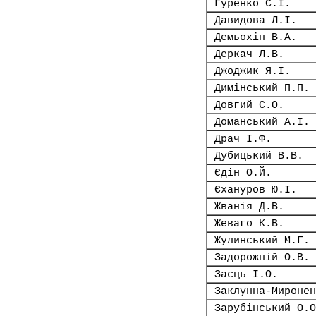
Гуренко С.І.
Давидова Л.І.
Демьохін В.А.
Деркач Л.В.
Джоджик Я.І.
Димінський П.П.
Довгий С.О.
Доманський А.І.
Драч І.Ф.
Дубицький В.В.
Єдін О.Й.
Єхануров Ю.І.
Жванія Д.В.
Жеваго К.В.
Жулинський М.Г.
Задорожній О.В.
Заєць І.О.
Заклунна-Миронен
Зарубінський О.О