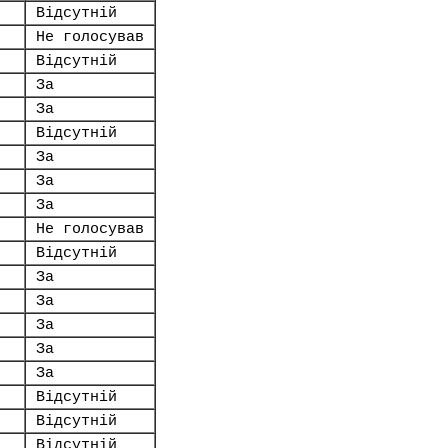
Відсутній
Не голосував
Відсутній
За
За
Відсутній
За
За
За
Не голосував
Відсутній
За
За
За
За
За
Відсутній
Відсутній
Відсутній