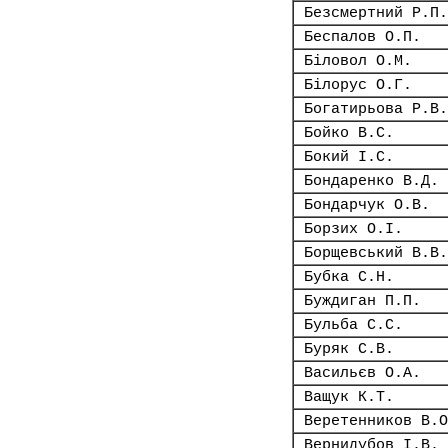
Безсмертний Р.П.
Беспалов О.П.
Біловол О.М.
Білорус О.Г.
Богатирьова Р.В.
Бойко В.С.
Бокий І.С.
Бондаренко В.Д.
Бондарчук О.В.
Борзих О.І.
Борщевський В.В.
Бубка С.Н.
Буждиган П.П.
Бульба С.С.
Буряк С.В.
Васильєв О.А.
Ващук К.Т.
Веретенников В.О
Вернидубов І.В.