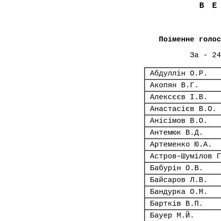
В
Поіменне голос
За - 24
Абдуллін О.Р.
Акопян В.Г.
Алексєєв І.В.
Анастасієв В.О.
Анісімов В.О.
Антемюк В.Д.
Артеменко Ю.А.
Астров–Шумілов Г
Бабурін О.В.
Байсаров Л.В.
Бандурка О.М.
Бартків В.П.
Бауер М.Й.