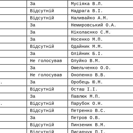
За
Мусіяка В.Л.
Відсутній
Надрага В.І.
Відсутній
Наливайко А.М.
За
Немировський О.А.
За
Ніколаєнко С.М.
За
Носенко М.П.
Відсутній
Одайник М.М.
За
Олійник Б.І.
Не голосував
Олуйко В.М.
За
Омельченко О.О.
Не голосував
Онопенко В.В.
.
За
Оробець Ю.М.
Відсутній
Осташ І.І.
За
Павлюк М.П.
.
Відсутній
Парубок О.Н.
Відсутній
Петренко В.С.
За
Петров О.В.
Відсутній
Пинзеник В.М.
Відсутній
Писарчук П.І.