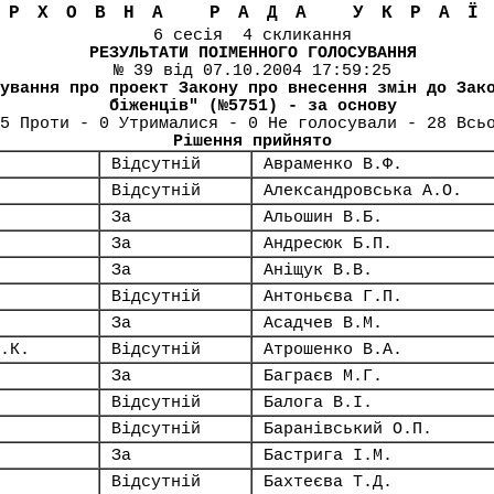
ЕРХОВНА РАДА УКРА
6 сесія 4 скликання
РЕЗУЛЬТАТИ ПОІМЕННОГО ГОЛОСУВАННЯ
№ 39 від 07.10.2004 17:59:25
ування про проект Закону про внесення змін до Зак
біженців" (№5751) - за основу
5 Проти - 0 Утрималися - 0 Не голосували - 28 Всь
Рішення прийнято
Відсутній
Авраменко В.Ф.
Відсутній
Александровська А.О.
За
Альошин В.Б.
За
Андресюк Б.П.
За
Аніщук В.В.
Відсутній
Антоньєва Г.П.
За
Асадчев В.М.
.К.
Відсутній
Атрошенко В.А.
За
Баграєв М.Г.
Відсутній
Балога В.І.
Відсутній
Баранівський О.П.
За
Бастрига І.М.
Відсутній
Бахтеєва Т.Д.