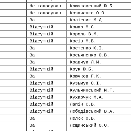
Не голосував
Ключковський Ю.Б.
Не голосував
Козаченко О.О.
За
Колісник М.Д.
Відсутній
Комар М.С.
Відсутній
Король В.М.
Відсутній
Косів М.В.
За
Костенко Ю.І.
За
Косьяненко О.В.
За
Кравчук Л.М.
Відсутній
Крук Ю.Б.
За
Крючков Г.К.
Відсутній
Кузьмук О.І.
Відсутній
Кульчинський М.Г.
Відсутній
Кухарчук М.А.
Відсутній
Лапін Є.В.
Відсутній
Лебедівський В.А.
За
Лелюк О.В.
За
Лєщинський О.О.