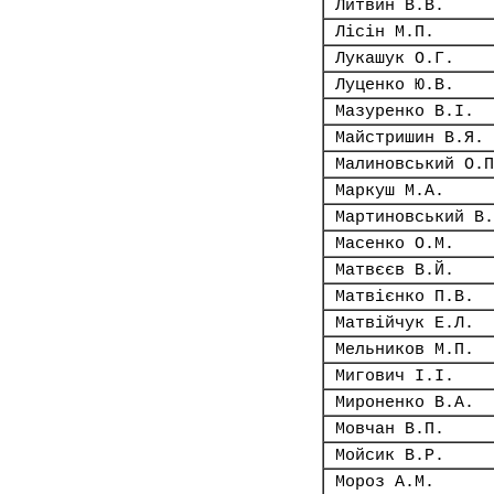
Литвин В.В.
Лісін М.П.
Лукашук О.Г.
Луценко Ю.В.
Мазуренко В.І.
Майстришин В.Я.
Малиновський О.П
Маркуш М.А.
Мартиновський В.
Масенко О.М.
Матвєєв В.Й.
Матвієнко П.В.
Матвійчук Е.Л.
Мельников М.П.
Мигович І.І.
Мироненко В.А.
Мовчан В.П.
Мойсик В.Р.
Мороз А.М.