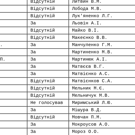
Відсутній
Литвин В.М.
Відсутній
Лобода М.В.
Відсутній
Лук'яненко Л.Г.
За
Льовін А.І.
Відсутній
Майко В.І.
Відсутній
Макеєнко В.В.
.
За
Манчуленко Г.М.
За
Мартиненко М.В.
П.
За
Мартинюк А.І.
За
Матвєєв В.Г.
За
Матвієнко А.С.
Відсутній
Матвієнков С.А.
Відсутній
Мельник М.Є.
Відсутній
Мельничук М.В.
Не голосував
Миримський Л.Ю.
За
Мішура В.Д.
Відсутній
Мовчан П.М.
За
Мокроусов А.О.
За
Мороз О.О.