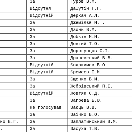
За
Гуров В.М.
Відсутня
Дашутін Г.П.
Відсутній
Деркач А.Л.
За
Джемілєв М. .
За
Дзонь В.М.
За
Добкін М.М.
За
Довгий Т.О.
За
Дорогунцов С.І.
За
Драчевський В.В.
Відсутній
Євдокимов В.О.
Відсутній
Єремеєв І.М.
За
Єщенко В.М.
За
Жебрівський П.І.
Відсутній
Жовтяк Є.Д.
За
Загрева Б.Ю.
Не голосував
Заєць В.В.
За
Заічко В.О.
ко В.Г.
За
Заплатинський В.М.
.
За
Засуха Т.В.