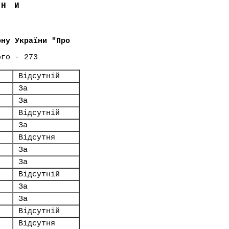
ЇНИ
ону України "Про
ого - 273
Відсутній
За
За
Відсутній
За
Відсутня
За
За
Відсутній
За
За
Відсутній
Відсутня