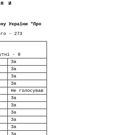
ЇНИ
ону України "Про
ого - 273
утні - 0
За
За
За
За
Не голосував
За
За
За
За
За
За