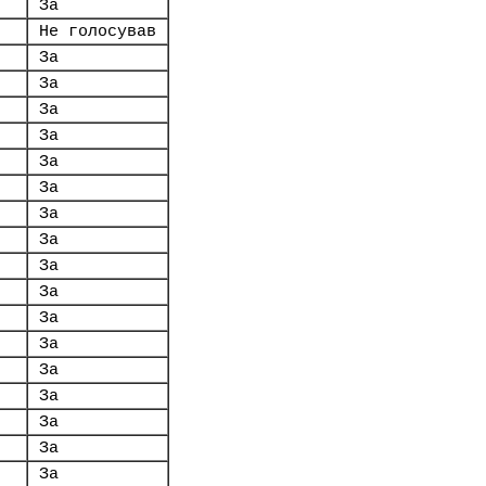
За
Не голосував
За
За
За
За
За
За
За
За
За
За
За
За
За
За
За
За
За