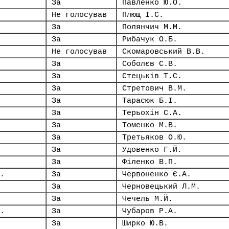
За
Павленко Ю.О.
Не голосував
Плющ І.С.
За
Полянчич М.М.
За
Рибачук О.Б.
Не голосував
Скомаровський В.В.
За
Соболєв С.В.
За
Стецьків Т.С.
За
Стретович В.М.
За
Тарасюк Б.І.
За
Терьохін С.А.
За
Томенко М.В.
За
Третьяков О.Ю.
За
Удовенко Г.Й.
За
Філенко В.П.
.
За
Червоненко Є.А.
За
Черновецький Л.М.
За
Чечель М.Й.
.
За
Чубаров Р.А.
За
Ширко Ю.В.