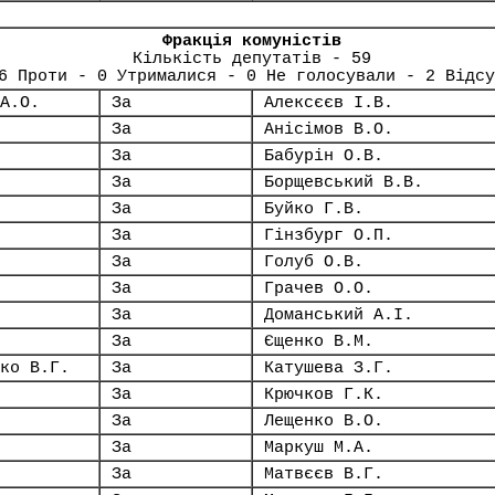
Фракція комуністів
Кількість депутатів - 59
6 Проти - 0 Утрималися - 0 Не голосували - 2 Відсу
А.О.
За
Алексєєв І.В.
За
Анісімов В.О.
За
Бабурін О.В.
За
Борщевський В.В.
За
Буйко Г.В.
За
Гінзбург О.П.
За
Голуб О.В.
За
Грачев О.О.
За
Доманський А.І.
За
Єщенко В.М.
ко В.Г.
За
Катушева З.Г.
За
Крючков Г.К.
За
Лещенко В.О.
За
Маркуш М.А.
За
Матвєєв В.Г.