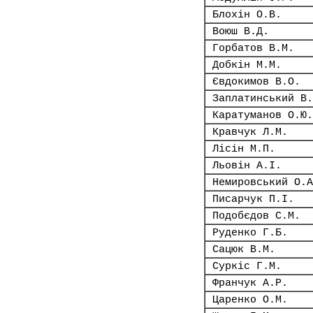
Блохін О.В.
Воюш В.Д.
Горбатов В.М.
Добкін М.М.
Євдокимов В.О.
Заплатинський В.
Каратуманов О.Ю.
Кравчук Л.М.
Лісін М.П.
Льовін А.І.
Немировський О.А
Писарчук П.І.
Подобєдов С.М.
Руденко Г.Б.
Сацюк В.М.
Суркіс Г.М.
Франчук А.Р.
Царенко О.М.