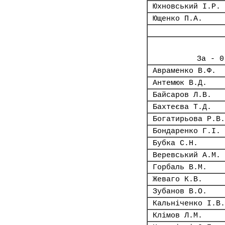
Юхновський І.Р.
Ющенко П.А.
За - 0
Авраменко В.Ф.
Антемюк В.Д.
Байсаров Л.В.
Бахтеєва Т.Д.
Богатирьова Р.В.
Бондаренко Г.І.
Бубка С.Н.
Веревський А.М.
Горбаль В.М.
Жеваго К.В.
Зубанов В.О.
Кальніченко І.В.
Клімов Л.М.