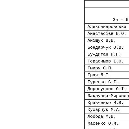
За - 5
Александровська 
Анастасієв В.О.
Аніщук В.В.
Бондарчук О.В.
Буждиган П.П.
Герасимов І.О.
Гмиря С.П.
Грач Л.І.
Гуренко С.І.
Дорогунцов С.І.
Заклунна-Миронен
Кравченко М.В.
Кухарчук М.А.
Лобода М.В.
Масенко О.М.