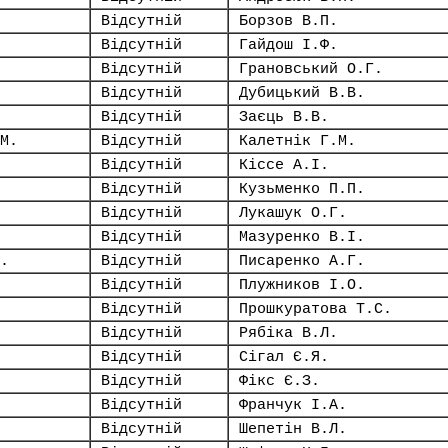
Відсутній
Борзов В.П.
Відсутній
Гайдош І.Ф.
Відсутній
Грановський О.Г.
Відсутній
Дубицький В.В.
Відсутній
Заєць В.В.
М.
Відсутній
Калетнік Г.М.
Відсутній
Кіссе А.І.
Відсутній
Кузьменко П.П.
Відсутній
Лукашук О.Г.
Відсутній
Мазуренко В.І.
.
Відсутній
Писаренко А.Г.
Відсутній
Плужников І.О.
Відсутній
Прошкуратова Т.С.
Відсутній
Рябіка В.Л.
Відсутній
Сігал Є.Я.
Відсутній
Фікс Є.З.
Відсутній
Франчук І.А.
Відсутній
Шепетін В.Л.