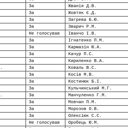
За
Жванія Д.В.
За
Жовтяк Є.Д.
За
Загрева Б.Ю.
За
Зварич Р.М.
Не голосував
Іванчо І.В.
За
Ігнатенко П.М.
За
Кармазін Ю.А.
За
Качур П.С.
За
Кириленко В.А.
.
За
Коваль В.С.
За
Косів М.В.
За
Костинюк Б.І.
За
Кульчинський М.Г.
.
За
Манчуленко Г.М.
За
Мовчан П.М.
За
Морозов О.В.
За
Олексіюк С.С.
Не голосував
Оробець Ю.М.