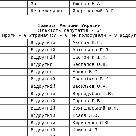
За
Ющенко В.А.
Не голосував
Яворівський В.О.
Фракція Регіони України
Кількість депутатів - 64
 Проти - 0 Утрималися - 0 Не голосували - 3 Відсут
Відсутній
Акопян В.Г.
Відсутній
Антоньєва Г.П.
Відсутній
Бастрига І.М.
Відсутня
Беспалов О.П.
Відсутня
Бойко В.С.
Відсутній
Бронніков В.К.
Відсутній
Васильєв О.А.
Відсутній
Вернидубов І.В.
Відсутній
Горлов Г.В.
Відсутній
Звягільський Ю.Л.
Відсутній
Ісаєв Л.О.
Відсутній
Кириченко Л.Ф.
Відсутній
Клюєв А.П.