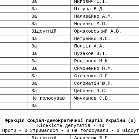
За
Мигович І.І.
За
Мішура В.Д.
За
Наливайко А.М.
За
Носенко М.П.
Відсутній
Оржаховський А.В.
За
Петренко В.С.
За
Полііт А.А.
За
Пузаков В.Т.
За
Родіонов М.К.
За
Симоненко П.М.
За
Сінченко С.Г.
За
Соломатін Ю.П.
За
Цибенко П.С.
Не голосував
Чичканов С.В.
За
Фракція Соціал-демократичної партії України (о)
Кількість депутатів - 40
 Проти - 0 Утрималися - 0 Не голосували - 0 Відсут
Відсутній
Андресюк Б.П.