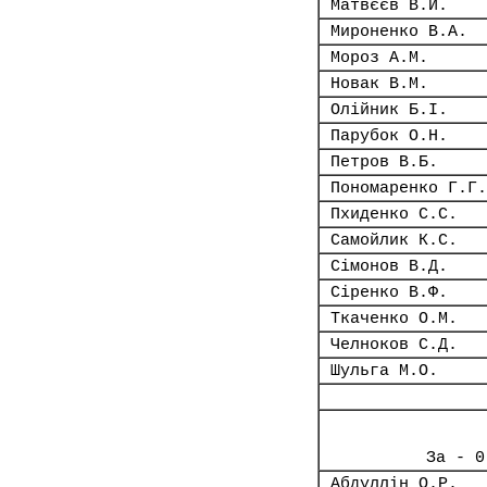
Матвєєв В.Й.
Мироненко В.А.
Мороз А.М.
Новак В.М.
Олійник Б.І.
Парубок О.Н.
Петров В.Б.
Пономаренко Г.Г.
Пхиденко С.С.
Самойлик К.С.
Сімонов В.Д.
Сіренко В.Ф.
Ткаченко О.М.
Челноков С.Д.
Шульга М.О.
За - 0
Абдуллін О.Р.