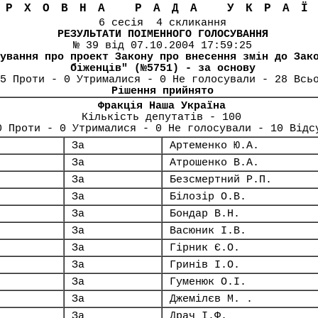
ЕРХОВНА РАДА УКРА
6 сесія 4 скликання
РЕЗУЛЬТАТИ ПОІМЕННОГО ГОЛОСУВАННЯ
№ 39 від 07.10.2004 17:59:25
ування про проект Закону про внесення змін до Зак
біженців" (№5751) - за основу
5 Проти - 0 Утрималися - 0 Не голосували - 28 Всь
Рішення прийнято
Фракція Наша Україна
Кількість депутатів - 100
0 Проти - 0 Утрималися - 0 Не голосували - 10 Відс
За
Артеменко Ю.А.
За
Атрошенко В.А.
За
Безсмертний Р.П.
За
Білозір О.В.
За
Бондар В.Н.
За
Васюник І.В.
За
Гірник Є.О.
За
Гринів І.О.
За
Гуменюк О.І.
За
Джемілєв М. .
За
Драч І.Ф.