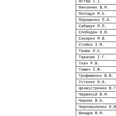
Осташ І.І.
Пинзеник В.М.
Поліщук М.Є.
Порошенко П.О.
Сабашук П.П.
Слободян О.В.
Сокирко М.В.
Стойко І.М.
Танюк Л.С.
Тарасюк І.Г.
Ткач Р.В.
Томич І.Ф.
Трофименко В.В.
Устенко О.А.
Цехмістренко В.Г
Червоній В.М.
Черняк В.К.
Чорноволенко О.В
Шандра В.М.