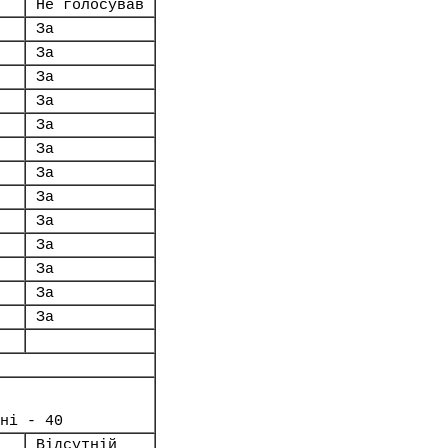
Не голосував
За
За
За
За
За
За
За
За
За
За
За
За
За
ні - 40
Відсутній