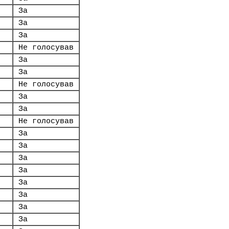
За
За
За
Не голосував
За
За
Не голосував
За
За
Не голосував
За
За
За
За
За
За
За
За