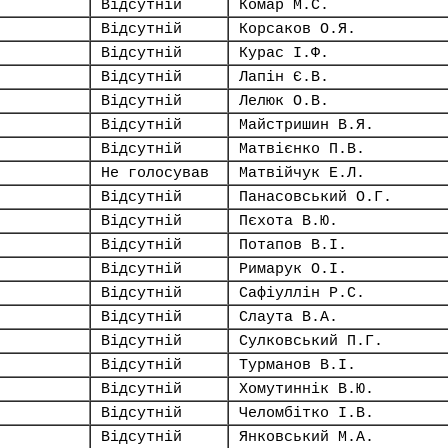
Відсутній
Комар М.С.
Відсутній
Корсаков О.Я.
Відсутній
Курас І.Ф.
Відсутній
Лапін Є.В.
Відсутній
Лелюк О.В.
Відсутній
Майстришин В.Я.
Відсутній
Матвієнко П.В.
Не голосував
Матвійчук Е.Л.
Відсутній
Панасовський О.Г.
Відсутній
Пєхота В.Ю.
Відсутній
Потапов В.І.
Відсутній
Римарук О.І.
Відсутній
Сафіуллін Р.С.
Відсутній
Слаута В.А.
Відсутній
Сулковський П.Г.
Відсутній
Турманов В.І.
Відсутній
Хомутиннік В.Ю.
Відсутній
Челомбітко І.В.
Відсутній
Янковський М.А.