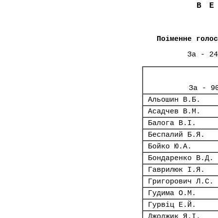
В
Поіменне голос
За - 24
За - 9
Альошин В.Б.
Асадчев В.М.
Балога В.І.
Беспалий Б.Я.
Бойко Ю.А.
Бондаренко В.Д.
Гаврилюк І.Я.
Григорович Л.С.
Гудима О.М.
Гурвіц Е.Й.
Джоджик Я.І.