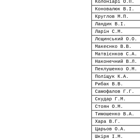
Колоніарі О.П.
Коновалюк В.І.
Круглов М.П.
Ландик В.І.
Ларін С.М.
Лєщинський О.О.
Макеєнко В.В.
Матвієнков С.А.
Наконечний В.Л.
Пеклушенко О.М.
Поліщук К.А.
Рибак В.В.
Самофалов Г.Г.
Скудар Г.М.
Стоян О.М.
Тимошенко В.А.
Хара В.Г.
Царьов О.А.
Шкіря І.М.