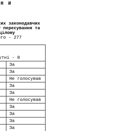
ЇНИ
ких законодавчих
у пересування та
цілому
ого - 277
утні - 0
За
За
Не голосував
За
За
Не голосував
За
За
За
За