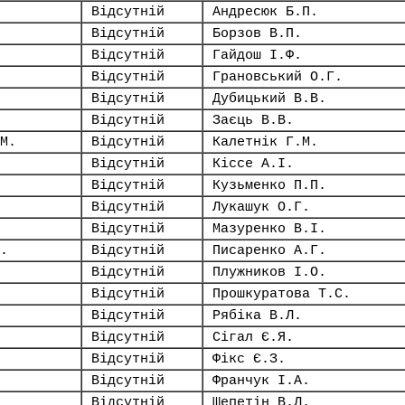
Відсутній
Андресюк Б.П.
Відсутній
Борзов В.П.
Відсутній
Гайдош І.Ф.
Відсутній
Грановський О.Г.
Відсутній
Дубицький В.В.
Відсутній
Заєць В.В.
М.
Відсутній
Калетнік Г.М.
Відсутній
Кіссе А.І.
Відсутній
Кузьменко П.П.
Відсутній
Лукашук О.Г.
Відсутній
Мазуренко В.І.
.
Відсутній
Писаренко А.Г.
Відсутній
Плужников І.О.
Відсутній
Прошкуратова Т.С.
Відсутній
Рябіка В.Л.
Відсутній
Сігал Є.Я.
Відсутній
Фікс Є.З.
Відсутній
Франчук І.А.
Відсутній
Шепетін В.Л.