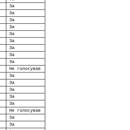
За
За
За
За
За
За
За
За
За
Не голосував
За
За
За
За
За
Не голосував
За
За