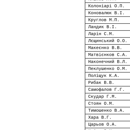
Колоніарі О.П.
Коновалюк В.І.
Круглов М.П.
Ландик В.І.
Ларін С.М.
Лєщинський О.О.
Макеєнко В.В.
Матвієнков С.А.
Наконечний В.Л.
Пеклушенко О.М.
Поліщук К.А.
Рибак В.В.
Самофалов Г.Г.
Скудар Г.М.
Стоян О.М.
Тимошенко В.А.
Хара В.Г.
Царьов О.А.