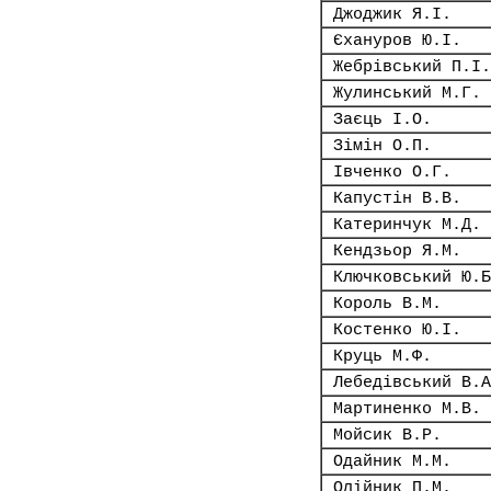
Джоджик Я.І.
Єхануров Ю.І.
Жебрівський П.І.
Жулинський М.Г.
Заєць І.О.
Зімін О.П.
Івченко О.Г.
Капустін В.В.
Катеринчук М.Д.
Кендзьор Я.М.
Ключковський Ю.Б
Король В.М.
Костенко Ю.І.
Круць М.Ф.
Лебедівський В.А
Мартиненко М.В.
Мойсик В.Р.
Одайник М.М.
Олійник П.М.