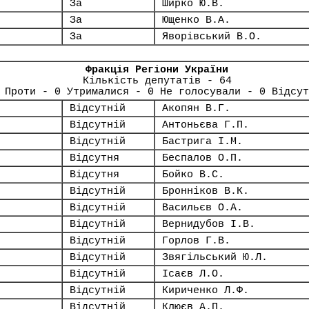
За
Ширко Ю.В.
За
Ющенко В.А.
За
Яворівський В.О.
Фракція Регіони України
Кількість депутатів - 64
 Проти - 0 Утрималися - 0 Не голосували - 0 Відсут
Відсутній
Акопян В.Г.
Відсутній
Антоньєва Г.П.
Відсутній
Бастрига І.М.
Відсутня
Беспалов О.П.
Відсутня
Бойко В.С.
Відсутній
Бронніков В.К.
Відсутній
Васильєв О.А.
Відсутній
Вернидубов І.В.
Відсутній
Горлов Г.В.
Відсутній
Звягільський Ю.Л.
Відсутній
Ісаєв Л.О.
Відсутній
Кириченко Л.Ф.
Відсутній
Клюєв А.П.