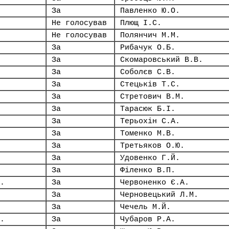
За
Павленко Ю.О.
Не голосував
Плющ І.С.
Не голосував
Полянчич М.М.
За
Рибачук О.Б.
За
Скомаровський В.В.
За
Соболєв С.В.
За
Стецьків Т.С.
За
Стретович В.М.
За
Тарасюк Б.І.
За
Терьохін С.А.
За
Томенко М.В.
За
Третьяков О.Ю.
За
Удовенко Г.Й.
За
Філенко В.П.
.
За
Червоненко Є.А.
За
Черновецький Л.М.
За
Чечель М.Й.
.
За
Чубаров Р.А.