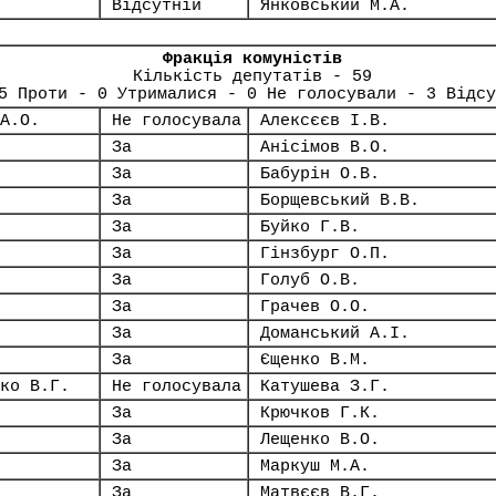
Відсутній
Янковський М.А.
Фракція комуністів
Кількість депутатів - 59
5 Проти - 0 Утрималися - 0 Не голосували - 3 Відсу
А.О.
Не голосувала
Алексєєв І.В.
За
Анісімов В.О.
За
Бабурін О.В.
За
Борщевський В.В.
За
Буйко Г.В.
За
Гінзбург О.П.
За
Голуб О.В.
За
Грачев О.О.
За
Доманський А.І.
За
Єщенко В.М.
ко В.Г.
Не голосувала
Катушева З.Г.
За
Крючков Г.К.
За
Лещенко В.О.
За
Маркуш М.А.
За
Матвєєв В.Г.