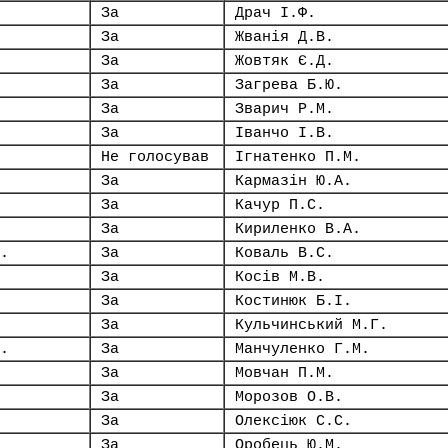
За
Драч І.Ф.
За
Жванія Д.В.
За
Жовтяк Є.Д.
За
Загрева Б.Ю.
За
Зварич Р.М.
За
Іванчо І.В.
Не голосував
Ігнатенко П.М.
За
Кармазін Ю.А.
За
Качур П.С.
За
Кириленко В.А.
.
За
Коваль В.С.
За
Косів М.В.
За
Костинюк Б.І.
За
Кульчинський М.Г.
.
За
Манчуленко Г.М.
За
Мовчан П.М.
За
Морозов О.В.
За
Олексіюк С.С.
За
Оробець Ю.М.