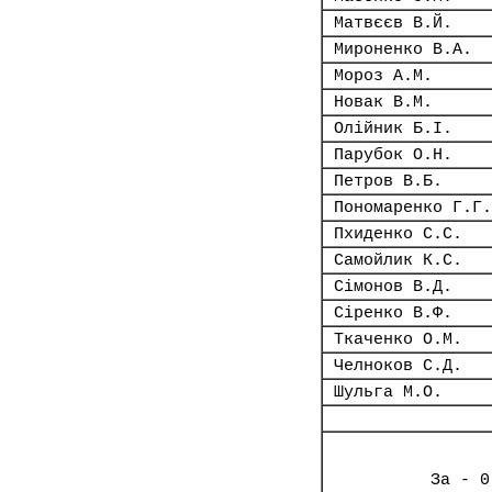
Матвєєв В.Й.
Мироненко В.А.
Мороз А.М.
Новак В.М.
Олійник Б.І.
Парубок О.Н.
Петров В.Б.
Пономаренко Г.Г.
Пхиденко С.С.
Самойлик К.С.
Сімонов В.Д.
Сіренко В.Ф.
Ткаченко О.М.
Челноков С.Д.
Шульга М.О.
За - 0