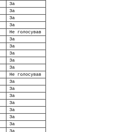
За
За
За
За
Не голосував
За
За
За
За
За
Не голосував
За
За
За
За
За
За
За
За