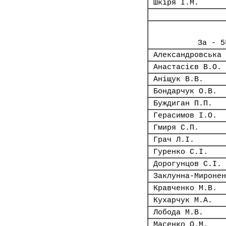
Шкіря І.М.
За - 5
Александровська 
Анастасієв В.О.
Аніщук В.В.
Бондарчук О.В.
Буждиган П.П.
Герасимов І.О.
Гмиря С.П.
Грач Л.І.
Гуренко С.І.
Дорогунцов С.І.
Заклунна-Миронен
Кравченко М.В.
Кухарчук М.А.
Лобода М.В.
Масенко О.М.