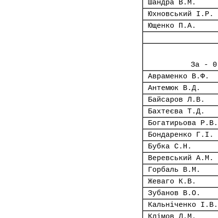
Шандра В.М.
Юхновський І.Р.
Ющенко П.А.
За - 0
Авраменко В.Ф.
Антемюк В.Д.
Байсаров Л.В.
Бахтеєва Т.Д.
Богатирьова Р.В.
Бондаренко Г.І.
Бубка С.Н.
Веревський А.М.
Горбаль В.М.
Жеваго К.В.
Зубанов В.О.
Кальніченко І.В.
Клімов Л.М.