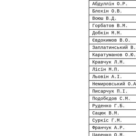
Абдуллін О.Р.
Блохін О.В.
Воюш В.Д.
Горбатов В.М.
Добкін М.М.
Євдокимов В.О.
Заплатинський В.
Каратуманов О.Ю.
Кравчук Л.М.
Лісін М.П.
Льовін А.І.
Немировський О.А
Писарчук П.І.
Подобєдов С.М.
Руденко Г.Б.
Сацюк В.М.
Суркіс Г.М.
Франчук А.Р.
Царенко О.М.