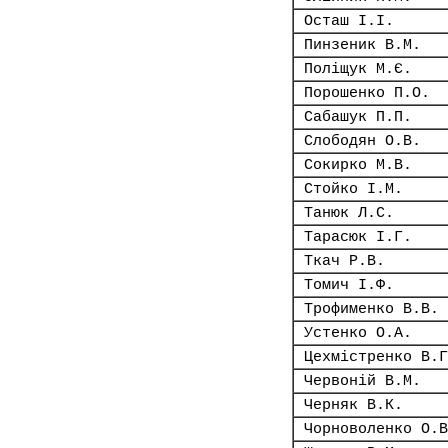
Осташ І.І.
Пинзеник В.М.
Поліщук М.Є.
Порошенко П.О.
Сабашук П.П.
Слободян О.В.
Сокирко М.В.
Стойко І.М.
Танюк Л.С.
Тарасюк І.Г.
Ткач Р.В.
Томич І.Ф.
Трофименко В.В.
Устенко О.А.
Цехмістренко В.Г
Червоній В.М.
Черняк В.К.
Чорноволенко О.В