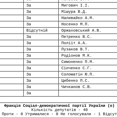
За
Мигович І.І.
За
Мішура В.Д.
За
Наливайко А.М.
За
Носенко М.П.
Відсутній
Оржаховський А.В.
За
Петренко В.С.
За
Полііт А.А.
За
Пузаков В.Т.
За
Родіонов М.К.
За
Симоненко П.М.
За
Сінченко С.Г.
За
Соломатін Ю.П.
За
Цибенко П.С.
За
Чичканов С.В.
За
Фракція Соціал-демократичної партії України (о)
Кількість депутатів - 40
 Проти - 0 Утрималися - 0 Не голосували - 1 Відсут