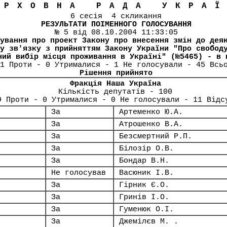
ЕРХОВНА РАДА УКРА
6 сесія 4 скликання
РЕЗУЛЬТАТИ ПОІМЕННОГО ГОЛОСУВАННЯ
№ 5 від 08.10.2004 11:33:05
ування про проект Закону про внесення змін до дея
у зв'язку з прийняттям Закону України "Про свобод
ний вибір місця проживання в Україні" (№5465) - в 
1 Проти - 0 Утрималися - 1 Не голосували - 45 Всь
Рішення прийнято
Фракція Наша Україна
Кількість депутатів - 100
9 Проти - 0 Утрималися - 0 Не голосували - 11 Відс
За
Артеменко Ю.А.
За
Атрошенко В.А.
За
Безсмертний Р.П.
За
Білозір О.В.
За
Бондар В.Н.
Не голосував
Васюник І.В.
За
Гірник Є.О.
За
Гринів І.О.
За
Гуменюк О.І.
За
Джемілєв М. .