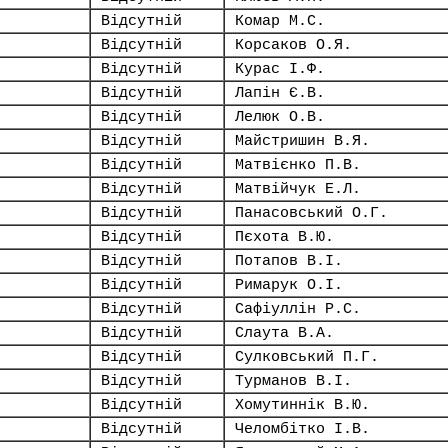
Відсутній
Комар М.С.
Відсутній
Корсаков О.Я.
Відсутній
Курас І.Ф.
Відсутній
Лапін Є.В.
Відсутній
Лелюк О.В.
Відсутній
Майстришин В.Я.
Відсутній
Матвієнко П.В.
Відсутній
Матвійчук Е.Л.
Відсутній
Панасовський О.Г.
Відсутній
Пєхота В.Ю.
Відсутній
Потапов В.І.
Відсутній
Римарук О.І.
Відсутній
Сафіуллін Р.С.
Відсутній
Слаута В.А.
Відсутній
Сулковський П.Г.
Відсутній
Турманов В.І.
Відсутній
Хомутиннік В.Ю.
Відсутній
Челомбітко І.В.