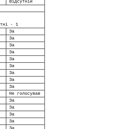
Відсутній
тні - 1
За
За
За
За
За
За
За
За
За
Не голосував
За
За
За
За
За