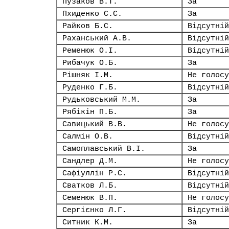
Пузаков В.Т.
За
Пхиденко С.С.
За
Райков Б.С.
Відсутній
Раханський А.В.
Відсутній
Ременюк О.І.
Відсутній
Рибачук О.Б.
За
Рішняк І.М.
Не голосу
Руденко Г.Б.
Відсутній
Рудьковський М.М.
За
Рябікін П.Б.
За
Савицький В.В.
Не голосу
Салмін О.В.
Відсутній
Самоплавський В.І.
За
Сандлер Д.М.
Не голосу
Сафіуллін Р.С.
Відсутній
Сватков Л.Б.
Відсутній
Семенюк В.П.
Не голосу
Сергієнко Л.Г.
Відсутній
Ситник К.М.
За