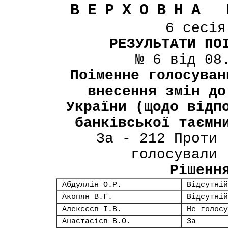
ВЕРХОВНА 
6 сесі
РЕЗУЛЬТАТИ ПО
№ 6 від 08
Поіменне голосуван
внесення змін до
України (щодо відп
банківської таємн
За - 212 Проти 
голосували 
Рішенн
Абдуллін О.Р.
Відсутній
Акопян В.Г.
Відсутній
Алексєєв І.В.
Не голосу
Анастасієв В.О.
За