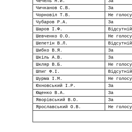
Чечель М.Й.
За
Чичканов С.В.
За
Чорновіл Т.В.
Не голосу
Чубаров Р.А.
За
Шаров І.Ф.
Відсутній
Шевченко О.О.
Не голосу
Шепетін В.Л.
Відсутній
Шибко В.Я.
За
Шкіль А.В.
За
Шкляр В.Б.
Не голосу
Шпиг Ф.І.
Відсутній
Шурма І.М.
Не голосу
Юхновський І.Р.
За
Ющенко В.А.
За
Яворівський В.О.
За
Ярославський О.В.
Не голосу