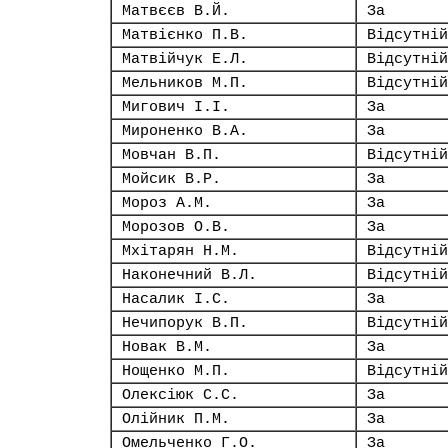
Матвєєв В.Й.
За
Матвієнко П.В.
Відсутній
Матвійчук Е.Л.
Відсутній
Мельников М.П.
Відсутній
Мигович І.І.
За
Мироненко В.А.
За
Мовчан В.П.
Відсутній
Мойсик В.Р.
За
Мороз А.М.
За
Морозов О.В.
За
Мхітарян Н.М.
Відсутній
Наконечний В.Л.
Відсутній
Насалик І.С.
За
Нечипорук В.П.
Відсутній
Новак В.М.
За
Нощенко М.П.
Відсутній
Олексіюк С.С.
За
Олійник П.М.
За
Омельченко Г.О.
За