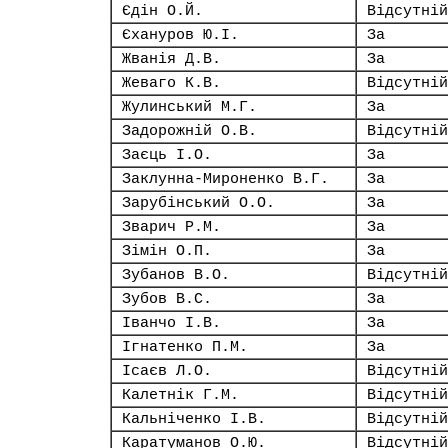
Єдін О.Й.
Відсутній
Єхануров Ю.І.
За
Жванія Д.В.
За
Жеваго К.В.
Відсутній
Жулинський М.Г.
За
Задорожній О.В.
Відсутній
Заєць І.О.
За
Заклунна-Мироненко В.Г.
За
Зарубінський О.О.
За
Зварич Р.М.
За
Зімін О.П.
За
Зубанов В.О.
Відсутній
Зубов В.С.
За
Іванчо І.В.
За
Ігнатенко П.М.
За
Ісаєв Л.О.
Відсутній
Калетнік Г.М.
Відсутній
Кальніченко І.В.
Відсутній
Каратуманов О.Ю.
Відсутній