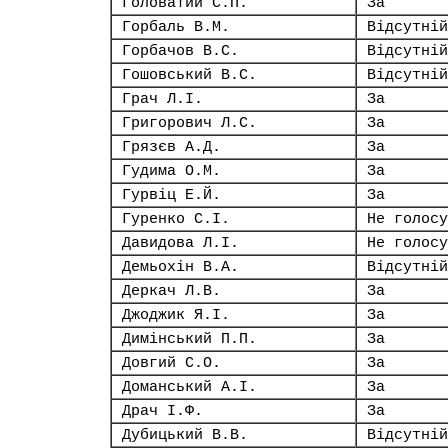
Головатий С.П.
За
Горбаль В.М.
Відсутній
Горбачов В.С.
Відсутній
Гошовський В.С.
Відсутній
Грач Л.І.
За
Григорович Л.С.
За
Грязєв А.Д.
За
Гудима О.М.
За
Гурвіц Е.Й.
За
Гуренко С.І.
Не голосу
Давидова Л.І.
Не голосу
Демьохін В.А.
Відсутній
Деркач Л.В.
За
Джоджик Я.І.
За
Димінський П.П.
За
Довгий С.О.
За
Доманський А.І.
За
Драч І.Ф.
За
Дубицький В.В.
Відсутній