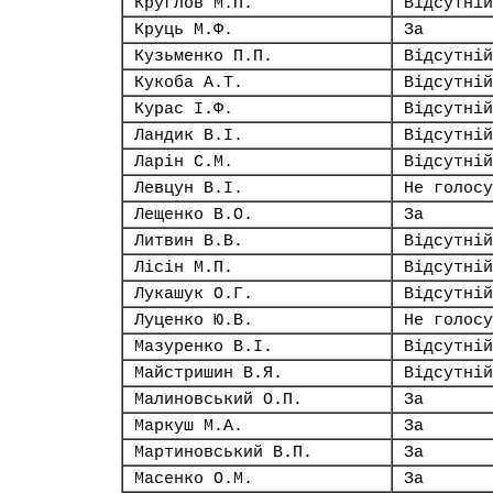
Круглов М.П.
Відсутній
Круць М.Ф.
За
Кузьменко П.П.
Відсутній
Кукоба А.Т.
Відсутній
Курас І.Ф.
Відсутній
Ландик В.І.
Відсутній
Ларін С.М.
Відсутній
Левцун В.І.
Не голосу
Лещенко В.О.
За
Литвин В.В.
Відсутній
Лісін М.П.
Відсутній
Лукашук О.Г.
Відсутній
Луценко Ю.В.
Не голосу
Мазуренко В.І.
Відсутній
Майстришин В.Я.
Відсутній
Малиновський О.П.
За
Маркуш М.А.
За
Мартиновський В.П.
За
Масенко О.М.
За