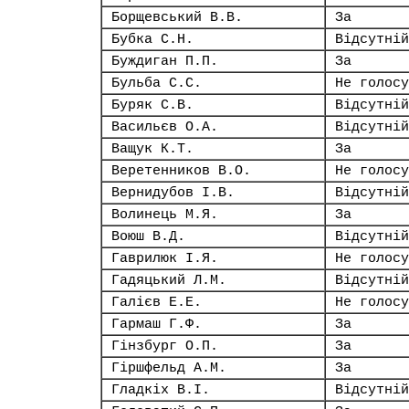
Борщевський В.В.
За
Бубка С.Н.
Відсутній
Буждиган П.П.
За
Бульба С.С.
Не голосу
Буряк С.В.
Відсутній
Васильєв О.А.
Відсутній
Ващук К.Т.
За
Веретенников В.О.
Не голосу
Вернидубов І.В.
Відсутній
Волинець М.Я.
За
Воюш В.Д.
Відсутній
Гаврилюк І.Я.
Не голосу
Гадяцький Л.М.
Відсутній
Галієв Е.Е.
Не голосу
Гармаш Г.Ф.
За
Гінзбург О.П.
За
Гіршфельд А.М.
За
Гладкіх В.І.
Відсутній