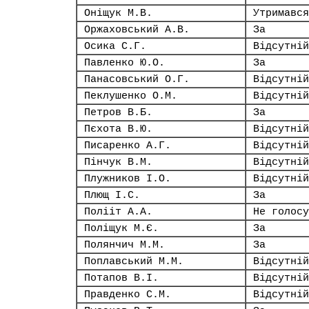
Оніщук М.В.
Утримався
Оржаховський А.В.
За
Осика С.Г.
Відсутній
Павленко Ю.О.
За
Панасовський О.Г.
Відсутній
Пеклушенко О.М.
Відсутній
Петров В.Б.
За
Пєхота В.Ю.
Відсутній
Писаренко А.Г.
Відсутній
Пінчук В.М.
Відсутній
Плужников І.О.
Відсутній
Плющ І.С.
За
Полііт А.А.
Не голосу
Поліщук М.Є.
За
Полянчич М.М.
За
Поплавський М.М.
Відсутній
Потапов В.І.
Відсутній
Правденко С.М.
Відсутній