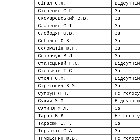
Сігал Є.Я.
Відсутній
Сінченко С.Г.
За
Скомаровський В.В.
За
Слабенко С.І.
За
Слободян О.В.
За
Соболєв С.В.
За
Соломатін Ю.П.
За
Співачук В.Л.
За
Станецький Г.С.
Відсутній
Стецьків Т.С.
За
Стоян О.М.
Відсутній
Стретович В.М.
За
Супрун Л.П.
Не голосу
Сухий Я.М.
Відсутній
Сятиня М.Л.
За
Таран В.В.
Не голосу
Тарасюк І.Г.
За
Терьохін С.А.
За
Тимошенко Ю.В.
Не голосу