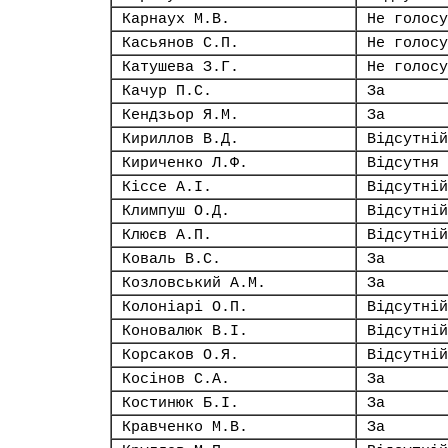
Карнаух М.В.
Не голосу
Касьянов С.П.
Не голосу
Катушева З.Г.
Не голосу
Качур П.С.
За
Кендзьор Я.М.
За
Кириллов В.Д.
Відсутній
Кириченко Л.Ф.
Відсутня
Кіссе А.І.
Відсутній
Климпуш О.Д.
Відсутній
Клюєв А.П.
Відсутній
Коваль В.С.
За
Козловський А.М.
За
Колоніарі О.П.
Відсутній
Коновалюк В.І.
Відсутній
Корсаков О.Я.
Відсутній
Косінов С.А.
За
Костинюк Б.І.
За
Кравченко М.В.
За