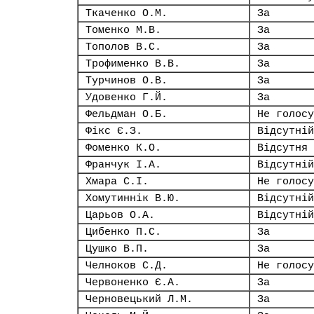
Ткаченко О.М.
За
Томенко М.В.
За
Тополов В.С.
За
Трофименко В.В.
За
Турчинов О.В.
За
Удовенко Г.Й.
За
Фельдман О.Б.
Не голосу
Фікс Є.З.
Відсутній
Фоменко К.О.
Відсутня
Франчук І.А.
Відсутній
Хмара С.І.
Не голосу
Хомутиннік В.Ю.
Відсутній
Царьов О.А.
Відсутній
Цибенко П.С.
За
Цушко В.П.
За
Челноков С.Д.
Не голосу
Червоненко Є.А.
За
Черновецький Л.М.
За