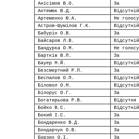
Анісімов В.О.
За
Антемюк В.Д.
Відсутній
Артеменко Ю.А.
Не голосу
Астров–Шумілов Г.К.
Відсутній
Бабурін О.В.
За
Байсаров Л.В.
Відсутній
Бандурка О.М.
Не голосу
Бартків В.П.
За
Бауер М.Й.
Відсутній
Безсмертний Р.П.
За
Беспалов О.П.
Відсутній
Біловол О.М.
Відсутній
Білорус О.Г.
За
Богатирьова Р.В.
Відсутня
Бойко В.С.
Відсутній
Бокий І.С.
За
Бондаренко В.Д.
За
Бондарчук О.В.
За
Борзих О.І.
За