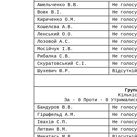
Амельченко В.В.
Не голосу
Вовк В.І.
Не голосу
Кириченко О.М.
Не голосу
Кошелєва А.В.
Не голосу
Ленський О.О.
Не голосу
Лозовой А.С.
Не голосу
Мосійчук І.В.
Не голосу
Рибалка С.В.
Не голосу
Скуратовський С.І.
Не голосу
Шухевич Ю.Р.
Відсутній
Груп
Кількі
За - 0 Проти - 0 Утрималис
Бандуров В.В.
Не голосу
Гіршфельд А.М.
Не голосу
Івахів С.П.
Не голосу
Литвин В.М.
Не голосу
Микитась М.В.
Відсутній