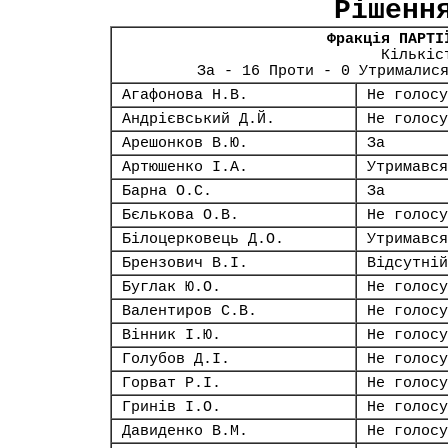
Рішенн
Фракція ПАРТІ
Кількіс
За - 16 Проти - 0 Утрималис
Агафонова Н.В.
Не голосу
Андрієвський Д.Й.
Не голосу
Арешонков В.Ю.
За
Артюшенко І.А.
Утримався
Барна О.С.
За
Бєлькова О.В.
Не голосу
Білоцерковець Д.О.
Утримався
Брензович В.І.
Відсутній
Буглак Ю.О.
Не голосу
Валентиров С.В.
Не голосу
Вінник І.Ю.
Не голосу
Голубов Д.І.
Не голосу
Горват Р.І.
Не голосу
Гринів І.О.
Не голосу
Давиденко В.М.
Не голосу