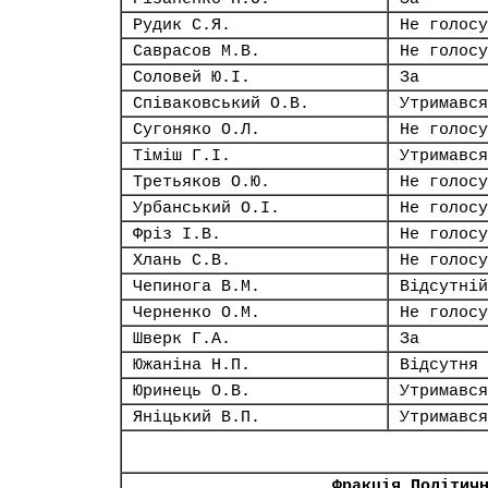
Рудик С.Я.
Не голосу
Саврасов М.В.
Не голосу
Соловей Ю.І.
За
Співаковський О.В.
Утримався
Сугоняко О.Л.
Не голосу
Тіміш Г.І.
Утримався
Третьяков О.Ю.
Не голосу
Урбанський О.І.
Не голосу
Фріз І.В.
Не голосу
Хлань С.В.
Не голосу
Чепинога В.М.
Відсутній
Черненко О.М.
Не голосу
Шверк Г.А.
За
Южаніна Н.П.
Відсутня
Юринець О.В.
Утримався
Яніцький В.П.
Утримався
Фракція Політич