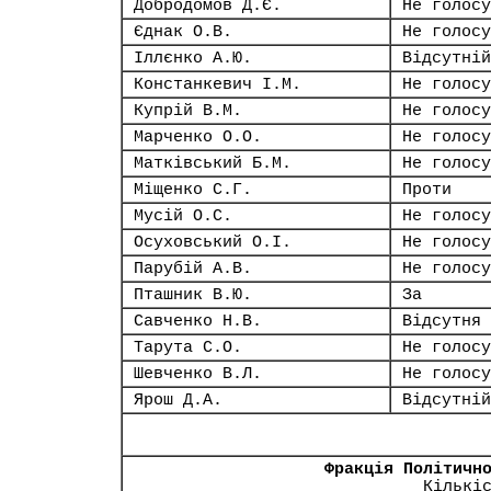
Добродомов Д.Є.
Не голосу
Єднак О.В.
Не голосу
Іллєнко А.Ю.
Відсутній
Констанкевич І.М.
Не голосу
Купрій В.М.
Не голосу
Марченко О.О.
Не голосу
Матківський Б.М.
Не голосу
Міщенко С.Г.
Проти
Мусій О.С.
Не голосу
Осуховський О.І.
Не голосу
Парубій А.В.
Не голосу
Пташник В.Ю.
За
Савченко Н.В.
Відсутня
Тарута С.О.
Не голосу
Шевченко В.Л.
Не голосу
Ярош Д.А.
Відсутній
Фракція Політичн
Кількі