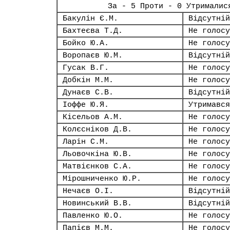
За - 5 Проти - 0 Утрималис
Бакулін Є.М.
Відсутній
Бахтеєва Т.Д.
Не голосу
Бойко Ю.А.
Не голосу
Воропаєв Ю.М.
Відсутній
Гусак В.Г.
Не голосу
Добкін М.М.
Не голосу
Дунаєв С.В.
Відсутній
Іоффе Ю.Я.
Утримався
Кісельов А.М.
Не голосу
Колєсніков Д.В.
Не голосу
Ларін С.М.
Не голосу
Льовочкіна Ю.В.
Не голосу
Матвієнков С.А.
Не голосу
Мірошниченко Ю.Р.
Не голосу
Нечаєв О.І.
Відсутній
Новинський В.В.
Відсутній
Павленко Ю.О.
Не голосу
Папієв М.М.
Не голосу