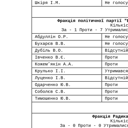
Шкіря І.М.
Не голосу
Фракція політичної партії "
Кількі
За - 1 Проти - 7 Утримали
Абдуллін О.Р.
Не голосу
Бухарєв В.В.
Не голосу
Дубіль В.О.
Відсутній
Івченко В.Є.
Проти
Кожем’якін А.А.
Проти
Крулько І.І.
Утримався
Луценко І.В.
Відсутній
Одарченко Ю.В.
Проти
Соболєв С.В.
Проти
Тимошенко Ю.В.
Проти
Фракція Радик
Кількі
За - 0 Проти - 0 Утрималис