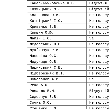
Кацер-Бучковська Н.В.
Відсутня
Княжицький М.Л.
Відсутній
Колганова О.В.
Не голосу
Котвіцький І.О.
Не голосу
Кривенко В.В.
Не голосу
Кришин О.Ю.
Не голосу
Лапін І.О.
За
Ледовських О.В.
Не голосу
Лук’янчук Р.В.
Не голосу
Масоріна О.С.
Не голосу
Медуниця О.В.
Не голосу
Пашинський С.В.
Не голосу
Підберезняк В.І.
Не голосу
Помазанов А.В.
За
Река А.О.
Не голосу
Романюк В.М.
Відсутній
Сидорчук В.В.
Не голосу
Сочка О.О.
Не голосу
Стеценко Д.О.
Не голосу