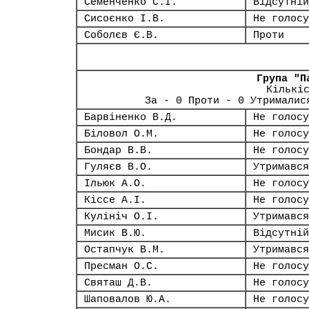
Семенченко С.І.
Відсутній
Сисоєнко І.В.
Не голосу
Соболєв Є.В.
Проти
Група "П
Кількі
За - 0 Проти - 0 Утрималис
Барвіненко В.Д.
Не голосу
Біловол О.М.
Не голосу
Бондар В.В.
Не голосу
Гуляєв В.О.
Утримався
Ільюк А.О.
Не голосу
Кіссе А.І.
Не голосу
Кулініч О.І.
Утримався
Мисик В.Ю.
Відсутній
Остапчук В.М.
Утримався
Пресман О.С.
Не голосу
Святаш Д.В.
Не голосу
Шаповалов Ю.А.
Не голосу