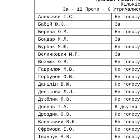
Кількі
За - 12 Проти - 0 Утрималис
Алексєєв І.С.
Не голосу
Бабій Ю.Ю.
За
Береза Ю.М.
Не голосу
Бондар М.Л.
За
Бурбак М.Ю.
Не голосу
Величкович М.Р.
За
Вознюк Ю.В.
Не голосу
Гаврилюк М.В.
Не голосу
Горбунов О.В.
Не голосу
Данілін В.Ю.
Не голосу
Денісова Л.Л.
Не голосу
Дзюблик П.В.
Не голосу
Донець Т.А.
Відсутня
Дроздик О.В.
Не голосу
Єленський В.Є.
Не голосу
Єфремова І.О.
Не голосу
Іванчук А.В.
Не голосу