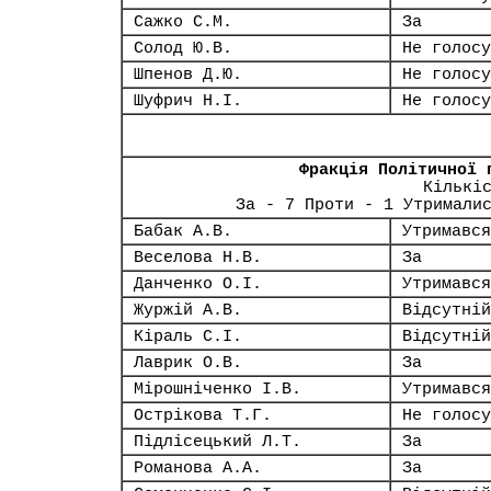
Сажко С.М.
За
Солод Ю.В.
Не голосу
Шпенов Д.Ю.
Не голосу
Шуфрич Н.І.
Не голосу
Фракція Політичної 
Кількі
За - 7 Проти - 1 Утримали
Бабак А.В.
Утримався
Веселова Н.В.
За
Данченко О.І.
Утримався
Журжій А.В.
Відсутній
Кіраль С.І.
Відсутній
Лаврик О.В.
За
Мірошніченко І.В.
Утримався
Острікова Т.Г.
Не голосу
Підлісецький Л.Т.
За
Романова А.А.
За