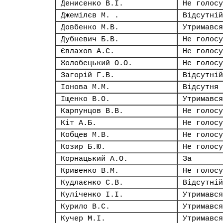
Денисенко В.І.
Не голосу
Джемілєв М. .
Відсутній
Довбенко М.В.
Утримався
Дубневич Б.В.
Не голосу
Євлахов А.С.
Не голосу
Жолобецький О.О.
Не голосу
Загорій Г.В.
Відсутній
Іонова М.М.
Відсутня
Іщенко В.О.
Утримався
Карпунцов В.В.
Не голосу
Кіт А.Б.
Не голосу
Кобцев М.В.
Не голосу
Козир Б.Ю.
Не голосу
Корнацький А.О.
За
Кривенко В.М.
Не голосу
Кудлаєнко С.В.
Відсутній
Куліченко І.І.
Утримався
Курило В.С.
Утримався
Кучер М.І.
Утримався