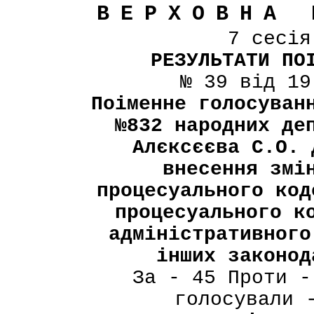
ВЕРХОВНА 
7 сесі
РЕЗУЛЬТАТИ ПО
№ 39 від 19
Поіменне голосуван
№832 народних де
Алєксєєва С.О. 
внесення змі
процесуального код
процесуального к
адміністративного
інших законод
За - 45 Проти -
голосували 