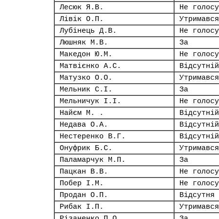
Лесюк Я.В.
Не голосу
Лівік О.П.
Утримався
Лубінець Д.В.
Не голосу
Люшняк М.В.
За
Македон Ю.М.
Не голосу
Матвієнко А.С.
Відсутній
Матузко О.О.
Утримався
Мельник С.І.
За
Мельничук І.І.
Не голосу
Найєм М. .
Відсутній
Недава О.А.
Відсутній
Нестеренко В.Г.
Відсутній
Онуфрик Б.С.
Утримався
Паламарчук М.П.
За
Пацкан В.В.
Не голосу
Побер І.М.
Не голосу
Продан О.П.
Відсутня
Рибак І.П.
Утримався
Різаненко П.О.
За