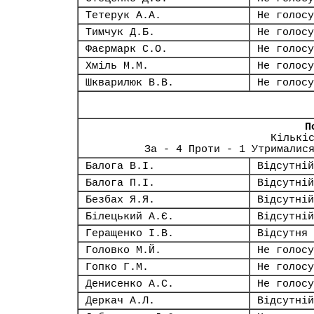
Тетерук А.А.
Не голосу
Тимчук Д.Б.
Не голосу
Фаєрмарк С.О.
Не голосу
Хміль М.М.
Не голосу
Шкварилюк В.В.
Не голосу
П
Кількі
За - 4 Проти - 1 Утрималис
Балога В.І.
Відсутній
Балога П.І.
Відсутній
Безбах Я.Я.
Відсутній
Білецький А.Є.
Відсутній
Геращенко І.В.
Відсутня
Головко М.Й.
Не голосу
Гопко Г.М.
Не голосу
Денисенко А.С.
Не голосу
Деркач А.Л.
Відсутній