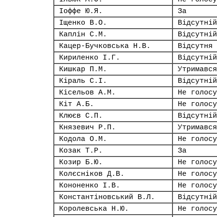
Іоффе Ю.Я.
За
Іщенко В.О.
Відсутній
Каплін С.М.
Відсутній
Кацер-Бучковська Н.В.
Відсутня
Кириленко І.Г.
Відсутній
Кишкар П.М.
Утримався
Кіраль С.І.
Відсутній
Кісельов А.М.
Не голосу
Кіт А.Б.
Не голосу
Клюєв С.П.
Відсутній
Князевич Р.П.
Утримався
Кодола О.М.
Не голосу
Козак Т.Р.
За
Козир Б.Ю.
Не голосу
Колєсніков Д.В.
Не голосу
Кононенко І.В.
Не голосу
Константіновський В.Л.
Відсутній
Королевська Н.Ю.
Не голосу