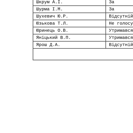
Шкрум А.І.
За
Шурма І.М.
За
Шухевич Ю.Р.
Відсутній
Юзькова Т.Л.
Не голосу
Юринець О.В.
Утримався
Яніцький В.П.
Утримався
Ярош Д.А.
Відсутній