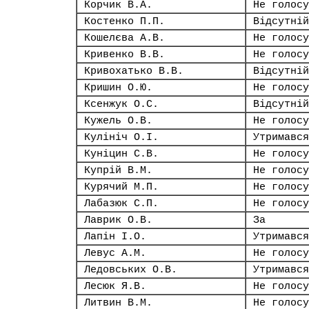
Корчик В.А.
Не голосу
Костенко П.П.
Відсутній
Кошелєва А.В.
Не голосу
Кривенко В.В.
Не голосу
Кривохатько В.В.
Відсутній
Кришин О.Ю.
Не голосу
Ксенжук О.С.
Відсутній
Кужель О.В.
Не голосу
Кулініч О.І.
Утримався
Куніцин С.В.
Не голосу
Купрій В.М.
Не голосу
Курячий М.П.
Не голосу
Лабазюк С.П.
Не голосу
Лаврик О.В.
За
Лапін І.О.
Утримався
Левус А.М.
Не голосу
Ледовських О.В.
Утримався
Лесюк Я.В.
Не голосу
Литвин В.М.
Не голосу