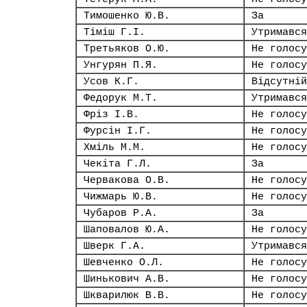
Тимошенко Ю.В.
За
Тіміш Г.І.
Утримався
Третьяков О.Ю.
Не голосу
Унгурян П.Я.
Не голосу
Усов К.Г.
Відсутній
Федорук М.Т.
Утримався
Фріз І.В.
Не голосу
Фурсін І.Г.
Не голосу
Хміль М.М.
Не голосу
Чекіта Г.Л.
За
Червакова О.В.
Не голосу
Чижмарь Ю.В.
Не голосу
Чубаров Р.А.
За
Шаповалов Ю.А.
Не голосу
Шверк Г.А.
Утримався
Шевченко О.Л.
Не голосу
Шинькович А.В.
Не голосу
Шкварилюк В.В.
Не голосу