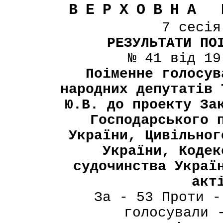
ВЕРХОВНА 
7 сесі
РЕЗУЛЬТАТИ ПО
№ 41 від 19
Поіменне голосув
народних депутатів 
Ю.В. до проекту За
Господарського 
України, Цивільног
України, Кодек
судочинства Украї
акт
За - 53 Проти -
голосували 