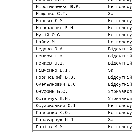
Мірошниченко Ю.Р.
Не голосу
Міщенко С.Г.
За
Мороко Ю.М.
Не голосу
Москаленко Я.М.
Не голосу
Мусій О.С.
Не голосу
Найєм М. .
Не голосу
Недава О.А.
Відсутній
Немиря Г.М.
Відсутній
Нечаєв О.І.
Відсутній
Німченко В.І.
За
Новинський В.В.
Відсутній
Омельянович Д.С.
Відсутній
Онуфрик Б.С.
Утримався
Остапчук В.М.
Утримався
Осуховський О.І.
Не голосу
Павленко Ю.О.
Не голосу
Паламарчук М.П.
За
Папієв М.М.
Не голосу