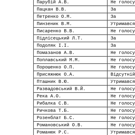
Парубій А.В.
Не голосу
Пацкан В.В.
За
Петренко О.М.
За
Пинзеник В.М.
Утримався
Писаренко В.В.
Не голосу
Підлісецький Л.Т.
За
Подоляк І.І.
За
Помазанов А.В.
Не голосу
Поплавський М.М.
Не голосу
Порошенко О.П.
Не голосу
Присяжнюк О.А.
Відсутній
Пташник В.Ю.
Утримався
Развадовський В.Й.
Не голосу
Река А.О.
Не голосу
Рибалка С.В.
Не голосу
Ричкова Т.Б.
Не голосу
Розенблат Б.С.
Не голосу
Романовський О.В.
Не голосу
Романюк Р.С.
Утримався