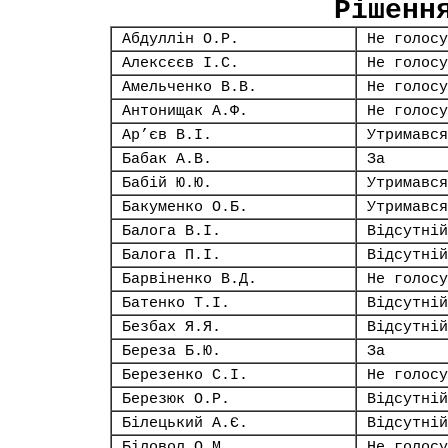
Рішенн
Абдуллін О.Р.
Не голосу
Алексєєв І.С.
Не голосу
Амельченко В.В.
Не голосу
Антонищак А.Ф.
Не голосу
Ар’єв В.І.
Утримався
Бабак А.В.
За
Бабій Ю.Ю.
Утримався
Бакуменко О.Б.
Утримався
Балога В.І.
Відсутній
Балога П.І.
Відсутній
Барвіненко В.Д.
Не голосу
Батенко Т.І.
Відсутній
Безбах Я.Я.
Відсутній
Береза Б.Ю.
За
Березенко С.І.
Не голосу
Березюк О.Р.
Відсутній
Білецький А.Є.
Відсутній
Біловол О.М.
Не голосу