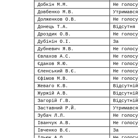
Добкін М.М.
Не голосу
Довбенко М.В.
Утримався
Долженков О.В.
Не голосу
Донець Т.А.
Відсутня
Дроздик О.В.
Не голосу
Дубінін О.І.
За
Дубневич Я.В.
Не голосу
Євлахов А.С.
Не голосу
Єдаков Я.Ю.
Не голосу
Єленський В.Є.
Не голосу
Єфімов М.В.
Не голосу
Жеваго К.В.
Відсутній
Журжій А.В.
Відсутній
Загорій Г.В.
Відсутній
Заставний Р.Й.
Утримався
Зубач Л.Л.
Не голосу
Іванчук А.В.
Не голосу
Івченко В.Є.
За
Ільюк А.О.
Не голосу