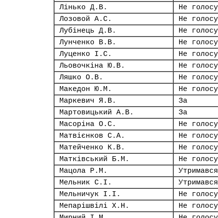
Лінько Д.В.
Не голосу
Лозовой А.С.
Не голосу
Лубінець Д.В.
Не голосу
Лунченко В.В.
Не голосу
Луценко І.С.
Не голосу
Льовочкіна Ю.В.
Не голосу
Ляшко О.В.
Не голосу
Македон Ю.М.
Не голосу
Маркевич Я.В.
За
Мартовицький А.В.
За
Масоріна О.С.
Не голосу
Матвієнков С.А.
Не голосу
Матейченко К.В.
Не голосу
Матківський Б.М.
Не голосу
Мацола Р.М.
Утримався
Мельник С.І.
Утримався
Мельничук І.І.
Не голосу
Мепарішвілі Х.Н.
Не голосу
Мирний І.М.
Не голосу