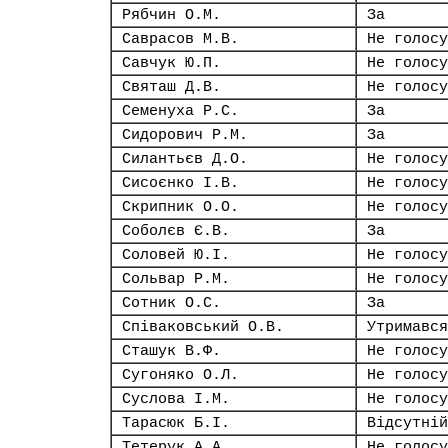
Рябчин О.М.
За
Саврасов М.В.
Не голосу
Савчук Ю.П.
Не голосу
Святаш Д.В.
Не голосу
Семенуха Р.С.
За
Сидорович Р.М.
За
Силантьєв Д.О.
Не голосу
Сисоєнко І.В.
Не голосу
Скрипник О.О.
Не голосу
Соболєв Є.В.
За
Соловей Ю.І.
Не голосу
Сольвар Р.М.
Не голосу
Сотник О.С.
За
Співаковський О.В.
Утримався
Сташук В.Ф.
Не голосу
Сугоняко О.Л.
Не голосу
Суслова І.М.
Не голосу
Тарасюк Б.І.
Відсутній
Тетерук А.А.
Не голосу