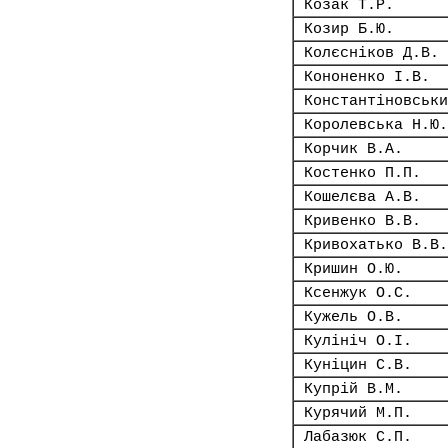
Козак Т.Р.
Козир Б.Ю.
Колєсніков Д.В.
Кононенко І.В.
Константіновськи
Королевська Н.Ю.
Корчик В.А.
Костенко П.П.
Кошелєва А.В.
Кривенко В.В.
Кривохатько В.В.
Кришин О.Ю.
Ксенжук О.С.
Кужель О.В.
Кулініч О.І.
Куніцин С.В.
Купрій В.М.
Курячий М.П.
Лабазюк С.П.