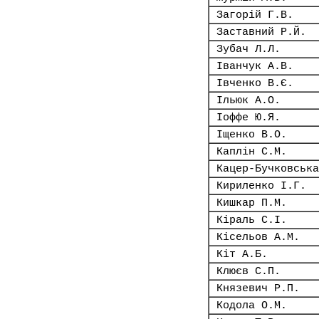
Загорій Г.В.
Заставний Р.Й.
Зубач Л.Л.
Іванчук А.В.
Івченко В.Є.
Ільюк А.О.
Іоффе Ю.Я.
Іщенко В.О.
Каплін С.М.
Кацер-Бучковська
Кириленко І.Г.
Кишкар П.М.
Кіраль С.І.
Кісельов А.М.
Кіт А.Б.
Клюєв С.П.
Князевич Р.П.
Кодола О.М.