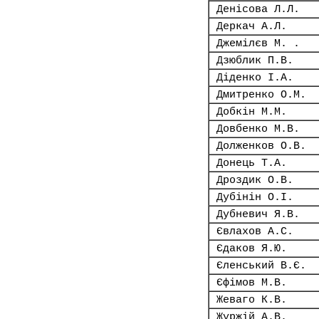
Денісова Л.Л.
Деркач А.Л.
Джемілєв М. .
Дзюблик П.В.
Діденко І.А.
Дмитренко О.М.
Добкін М.М.
Довбенко М.В.
Долженков О.В.
Донець Т.А.
Дроздик О.В.
Дубінін О.І.
Дубневич Я.В.
Євлахов А.С.
Єдаков Я.Ю.
Єленський В.Є.
Єфімов М.В.
Жеваго К.В.
Журжій А.В.