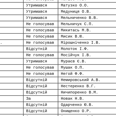
Утримався
Матузко О.О.
Утримався
Медуниця О.В.
Утримався
Мельниченко В.В.
Не голосував
Мельничук С.П.
Не голосував
Микитась М.В.
Не голосував
Мисик В.Ю.
.
Не голосував
Мірошніченко І.В.
Відсутній
Молоток І.Ф.
Не голосував
Мосійчук І.В.
Утримався
Мураєв Є.В.
Не голосував
Мушак О.П.
Не голосував
Негой Ф.Ф.
Відсутній
Немировський А.В.
Відсутній
Нестеренко В.Г.
Відсутній
Ничипоренко В.М.
За
Новак Н.В.
Відсутній
Одарченко Ю.В.
Відсутній
Онищенко О.Р.