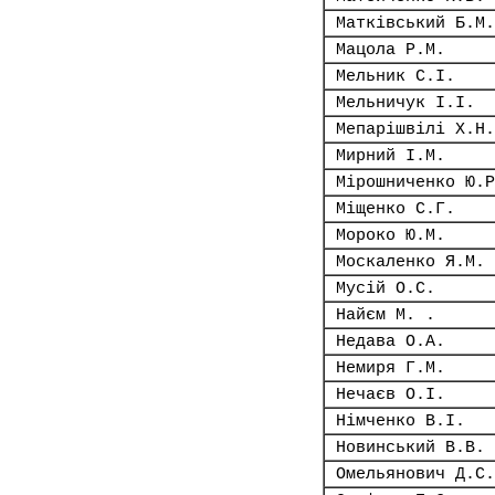
Матківський Б.М.
Мацола Р.М.
Мельник С.І.
Мельничук І.І.
Мепарішвілі Х.Н.
Мирний І.М.
Мірошниченко Ю.Р
Міщенко С.Г.
Мороко Ю.М.
Москаленко Я.М.
Мусій О.С.
Найєм М. .
Недава О.А.
Немиря Г.М.
Нечаєв О.І.
Німченко В.І.
Новинський В.В.
Омельянович Д.С.