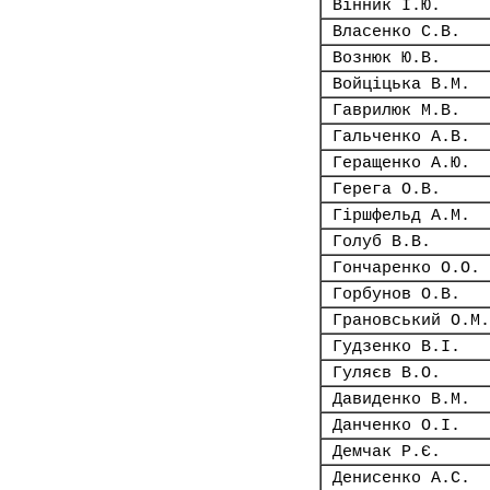
Вінник І.Ю.
Власенко С.В.
Вознюк Ю.В.
Войціцька В.М.
Гаврилюк М.В.
Гальченко А.В.
Геращенко А.Ю.
Герега О.В.
Гіршфельд А.М.
Голуб В.В.
Гончаренко О.О.
Горбунов О.В.
Грановський О.М.
Гудзенко В.І.
Гуляєв В.О.
Давиденко В.М.
Данченко О.І.
Демчак Р.Є.
Денисенко А.С.