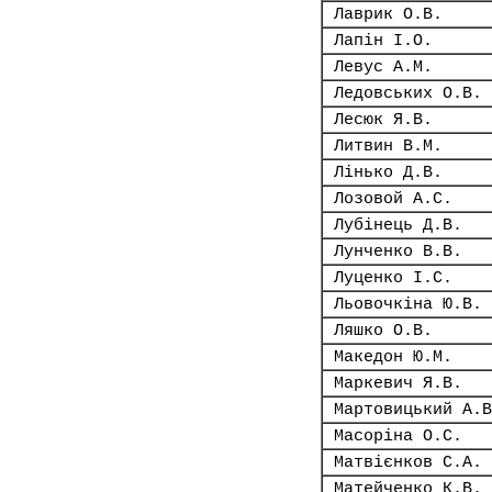
Лаврик О.В.
Лапін І.О.
Левус А.М.
Ледовських О.В.
Лесюк Я.В.
Литвин В.М.
Лінько Д.В.
Лозовой А.С.
Лубінець Д.В.
Лунченко В.В.
Луценко І.С.
Льовочкіна Ю.В.
Ляшко О.В.
Македон Ю.М.
Маркевич Я.В.
Мартовицький А.В
Масоріна О.С.
Матвієнков С.А.
Матейченко К.В.