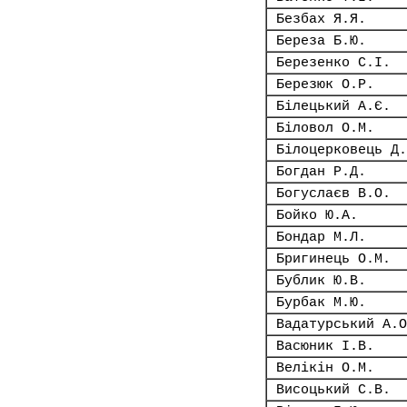
Безбах Я.Я.
Береза Б.Ю.
Березенко С.І.
Березюк О.Р.
Білецький А.Є.
Біловол О.М.
Білоцерковець Д.
Богдан Р.Д.
Богуслаєв В.О.
Бойко Ю.А.
Бондар М.Л.
Бригинець О.М.
Бублик Ю.В.
Бурбак М.Ю.
Вадатурський А.О
Васюник І.В.
Велікін О.М.
Висоцький С.В.