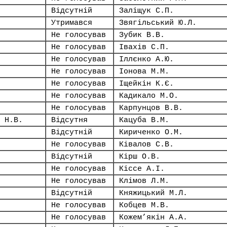
Відсутній
Заліщук С.П.
Утримався
Звягільський Ю.Л.
Не голосував
Зубик В.В.
Не голосував
Івахів С.П.
Не голосував
Іллєнко А.Ю.
Не голосував
Іонова М.М.
Не голосував
Іщейкін К.Є.
Не голосував
Кадикало М.О.
Не голосував
Карпунцов В.В.
 Н.В.
Відсутня
Кацуба В.М.
Відсутній
Кириченко О.М.
Не голосував
Ківалов С.В.
Відсутній
Кірш О.В.
Не голосував
Кіссе А.І.
Не голосував
Клімов Л.М.
Відсутній
Княжицький М.Л.
Не голосував
Кобцев М.В.
Не голосував
Кожем’якін А.А.