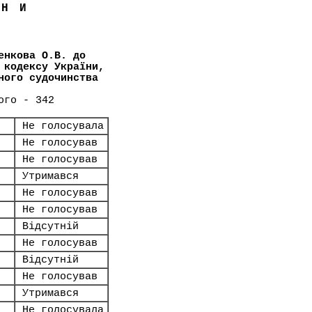
ЇНИ
енкова О.В. до
 кодексу України,
ного судочинства
ого - 342
Не голосувала
Не голосував
Не голосував
Утримався
Не голосував
Не голосував
Відсутній
Не голосував
Відсутній
Не голосував
Утримався
Не голосувала