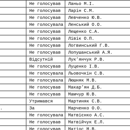
Не голосував
Ланьо М.І.
Не голосував
Ларін С.М.
Не голосував
Левченко Ю.В.
Не голосувала
Ленський О.О.
Не голосував
Лещенко С.А.
Не голосував
Лівік О.П.
Не голосував
Логвинський Г.В.
Не голосував
Лопушанський А.Я.
Відсутній
Лук’янчук Р.В.
Не голосував
Луценко І.В.
Не голосувала
Льовочкін С.В.
Не голосувала
Люшняк М.В.
Не голосував
Макар’ян Д.Б.
Не голосував
Мамчур Ю.В.
Утримався
Мартиняк С.В.
.
За
Марченко О.О.
Не голосувала
Матвієнко А.С.
Не голосував
Матвійчук Е.Л.
Не голосував
Матіос М.В.