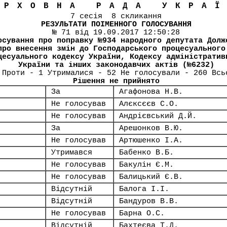
ЕРХОВНА РАДА УКРА
7 сесія 8 скликання
РЕЗУЛЬТАТИ ПОІМЕННОГО ГОЛОСУВАННЯ
№ 71 від 19.09.2017 12:50:28
осування про поправку №934 народного депутата Долж
про внесення змін до Господарського процесуального
цесуального кодексу України, Кодексу адміністратив
України та інших законодавчих актів (№6232)
 Проти - 1 Утрималися - 52 Не голосували - 260 Всь
Рішення не прийнято
За
Агафонова Н.В.
Не голосував
Алєксєєв С.О.
Не голосував
Андрієвський Д.Й.
За
Арешонков В.Ю.
Не голосував
Артюшенко І.А.
Утримався
Бабенко В.Б.
Не голосував
Бакулін Є.М.
Не голосував
Балицький Є.В.
Відсутній
Балога І.І.
Відсутній
Бандуров В.В.
Не голосував
Барна О.С.
Відсутній
Бахтеєва Т.Д.