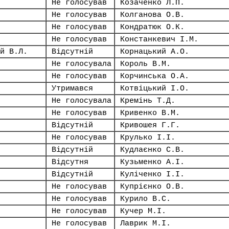
Не голосував
Козаченко Л.П.
Не голосував
Колганова О.В.
Не голосував
Кондратюк О.К.
Не голосував
Констанкевич І.М.
й В.Л.
Відсутній
Корнацький А.О.
Не голосувала
Король В.М.
Не голосував
Корчинська О.А.
Утримався
Котвіцький І.О.
Не голосувала
Кремінь Т.Д.
Не голосував
Кривенко В.М.
Відсутній
Кривошея Г.Г.
Не голосував
Крулько І.І.
Відсутній
Кудлаєнко С.В.
Відсутня
Кузьменко А.І.
Відсутній
Куліченко І.І.
Не голосував
Купрієнко О.В.
Не голосував
Курило В.С.
Не голосував
Кучер М.І.
Не голосував
Лаврик М.І.