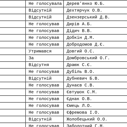
Не голосувала
Дерев’янко Ю.Б.
Відсутній
Дехтярчук О.В.
Відсутній
Дзензерський Д.В.
Не голосував
Дирів А.Б.
Не голосував
Дідич В.В.
Не голосував
Добкін Д.М.
Не голосував
Добродомов Д.Є.
Утримався
Довгий О.С.
За
Домбровський О.Г.
Відсутня
Драюк С.Є.
Не голосував
Дубіль В.О.
Відсутній
Дубневич Б.В.
Не голосував
Дунаєв С.В.
Не голосував
Євтушок С.М.
Не голосував
Єднак О.В.
Не голосував
Ємець Л.О.
Не голосував
Єфремова І.О.
Відсутній
Жолобецький О.О.
Не голосував
Заболотний Г.М.