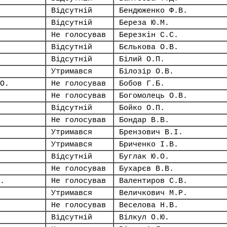
Відсутній
Бендюженко Ф.В.
Відсутній
Береза Ю.М.
Не голосував
Березкін С.С.
Відсутній
Бєлькова О.В.
Відсутній
Білий О.П.
Утримався
Білозір О.В.
О.
Не голосував
Бобов Г.Б.
Не голосував
Богомолець О.В.
Відсутній
Бойко О.П.
Не голосував
Бондар В.В.
Утримався
Брензович В.І.
Утримався
Бриченко І.В.
Відсутній
Буглак Ю.О.
Не голосував
Бухарєв В.В.
.
Не голосував
Валентиров С.В.
Утримався
Величкович М.Р.
Не голосував
Веселова Н.В.
Відсутній
Вілкул О.Ю.