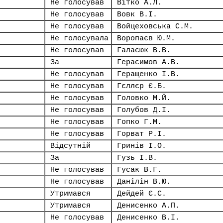
Не голосував
Вітко А.Л.
Не голосував
Вовк В.І.
Не голосував
Войцеховська С.М.
Не голосувала
Воропаєв Ю.М.
Не голосував
Галасюк В.В.
За
Герасимов А.В.
Не голосував
Геращенко І.В.
Не голосував
Гєллєр Є.Б.
Не голосував
Головко М.Й.
Не голосував
Голубов Д.І.
Не голосував
Гопко Г.М.
Не голосував
Горват Р.І.
Відсутній
Гринів І.О.
За
Гузь І.В.
Не голосував
Гусак В.Г.
Не голосував
Данілін В.Ю.
Утримався
Дейдей Є.С.
Утримався
Денисенко А.П.
Не голосував
Денисенко В.І.