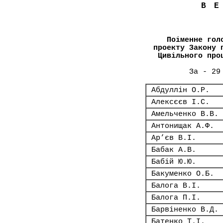
В
Поіменне гол
проекту Закону 
Цивільного про
За - 29
Абдуллін О.Р.
Алексєєв І.С.
Амельченко В.В.
Антонищак А.Ф.
Ар’єв В.І.
Бабак А.В.
Бабій Ю.Ю.
Бакуменко О.Б.
Балога В.І.
Балога П.І.
Барвіненко В.Д.
Батенко Т.І.