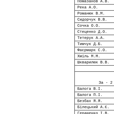
Помазанов А.В.
Река А.О.
Романюк В.М.
Сидорчук В.В.
Сочка О.О.
Стеценко Д.О.
Тетерук А.А.
Тимчук Д.Б.
Фаєрмарк С.О.
Хміль М.М.
Шкварилюк В.В.
За - 2
Балога В.І.
Балога П.І.
Безбах Я.Я.
Білецький А.Є.
Геращенко І.В.