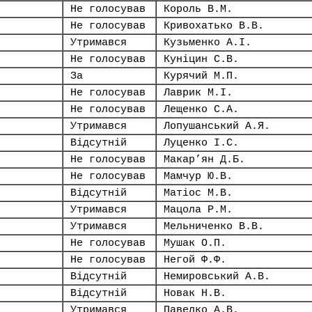
Не голосував
Король В.М.
Не голосував
Кривохатько В.В.
Утримався
Кузьменко А.І.
Не голосував
Куніцин С.В.
За
Курячий М.П.
Не голосував
Лаврик М.І.
Не голосував
Лещенко С.А.
Утримався
Лопушанський А.Я.
Відсутній
Луценко І.С.
Не голосував
Макар’ян Д.Б.
Не голосував
Мамчур Ю.В.
Відсутній
Матіос М.В.
Утримався
Мацола Р.М.
Утримався
Мельниченко В.В.
Не голосував
Мушак О.П.
Не голосував
Негой Ф.Ф.
Відсутній
Немировський А.В.
Відсутній
Новак Н.В.
Утримався
Павелко А.В.