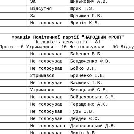
За
Шинькович А.В.
Відсутня
Юрик Т.З.
За
Юрчишин П.В.
Не голосував
Яриніч К.В.
Фракція Політичної партії "НАРОДНИЙ ФРОНТ"
Кількість депутатів - 81
Проти - 0 Утрималися - 10 Не голосували - 56 Відсу
Не голосував
Бабенко В.Б.
Не голосував
Бендюженко Ф.В.
Не голосував
Бойко О.П.
Утримався
Бриченко І.В.
Не голосував
Васюник І.В.
Утримався
Висоцький С.В.
Не голосував
Войцеховська С.М.
Не голосував
Геращенко А.Ю.
Не голосував
Гузь І.В.
Не голосував
Дейдей Є.С.
Не голосувала
Дзензерський Д.В.
Не голосував
Дирів А.Б.