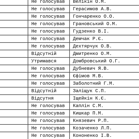
Не голосував
Велікін О.М.
Не голосував
Герасимов А.В.
Не голосував
Гончаренко О.О.
Не голосував
Грановський О.М.
Не голосував
Гудзенко В.І.
Не голосував
Демчак Р.Є.
Не голосував
Дехтярчук О.В.
Відсутній
Дмитренко О.М.
Утримався
Домбровський О.Г.
Не голосував
Дубневич Я.В.
Не голосував
Єфімов М.В.
Не голосував
Заболотний Г.М.
Відсутній
Заліщук С.П.
Відсутня
Іщейкін К.Є.
Не голосував
Каплін С.М.
Не голосував
Кишкар П.М.
Не голосував
Князевич Р.П.
Не голосував
Козаченко Л.П.
Не голосував
Кононенко І.В.