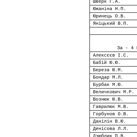
Шверк Г.А.
Южаніна Н.П.
Юринець О.В.
Яніцький В.П.
За - 4 
Алексєєв І.С.
Бабій Ю.Ю.
Береза Ю.М.
Бондар М.Л.
Бурбак М.Ю.
Величкович М.Р.
Вознюк Ю.В.
Гаврилюк М.В.
Горбунов О.В.
Данілін В.Ю.
Денісова Л.Л.
Дзюблик П.В.