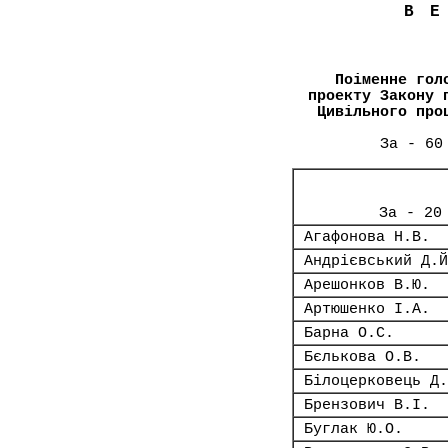
В
Поіменне гол
проекту Закону 
Цивільного про
За - 60
За - 20
Агафонова Н.В.
Андрієвський Д.Й
Арешонков В.Ю.
Артюшенко І.А.
Барна О.С.
Бєлькова О.В.
Білоцерковець Д.
Брензович В.І.
Буглак Ю.О.