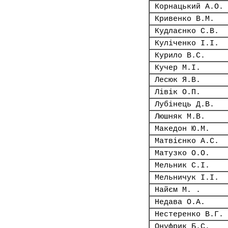
Корнацький А.О.
Кривенко В.М.
Кудлаєнко С.В.
Куліченко І.І.
Курило В.С.
Кучер М.І.
Лесюк Я.В.
Лівік О.П.
Лубінець Д.В.
Люшняк М.В.
Македон Ю.М.
Матвієнко А.С.
Матузко О.О.
Мельник С.І.
Мельничук І.І.
Найєм М. .
Недава О.А.
Нестеренко В.Г.
Онуфрик Б.С.