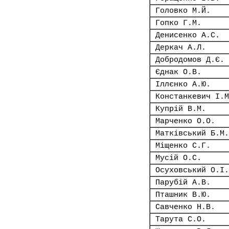
Головко М.Й.
Гопко Г.М.
Денисенко А.С.
Деркач А.Л.
Добродомов Д.Є.
Єднак О.В.
Іллєнко А.Ю.
Констанкевич І.М
Купрій В.М.
Марченко О.О.
Матківський Б.М.
Міщенко С.Г.
Мусій О.С.
Осуховський О.І.
Парубій А.В.
Пташник В.Ю.
Савченко Н.В.
Тарута С.О.