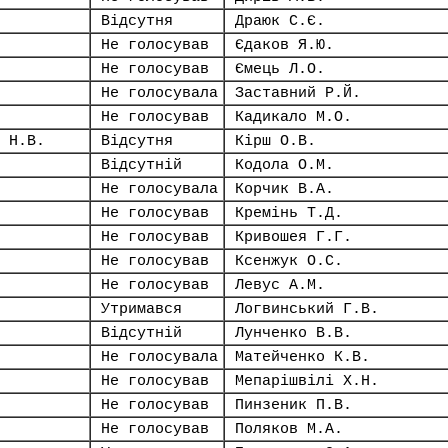
Відсутня
Драюк С.Є.
Не голосував
Єдаков Я.Ю.
Не голосував
Ємець Л.О.
Не голосувала
Заставний Р.Й.
Не голосував
Кадикало М.О.
 Н.В.
Відсутня
Кірш О.В.
Відсутній
Кодола О.М.
Не голосувала
Корчик В.А.
Не голосував
Кремінь Т.Д.
Не голосував
Кривошея Г.Г.
Не голосував
Ксенжук О.С.
Не голосував
Левус А.М.
Утримався
Логвинський Г.В.
Відсутній
Лунченко В.В.
Не голосувала
Матейченко К.В.
Не голосував
Мепарішвілі Х.Н.
Не голосував
Пинзеник П.В.
Не голосував
Поляков М.А.