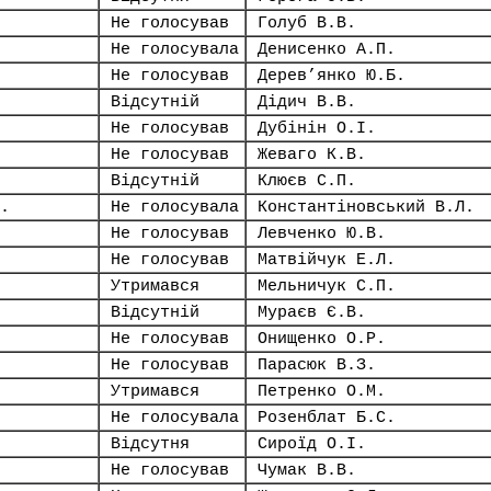
Не голосував
Голуб В.В.
Не голосувала
Денисенко А.П.
Не голосував
Дерев’янко Ю.Б.
Відсутній
Дідич В.В.
Не голосував
Дубінін О.І.
Не голосував
Жеваго К.В.
Відсутній
Клюєв С.П.
.
Не голосувала
Константіновський В.Л.
Не голосував
Левченко Ю.В.
Не голосував
Матвійчук Е.Л.
Утримався
Мельничук С.П.
Відсутній
Мураєв Є.В.
Не голосував
Онищенко О.Р.
Не голосував
Парасюк В.З.
Утримався
Петренко О.М.
Не голосувала
Розенблат Б.С.
Відсутня
Сироїд О.І.
Не голосував
Чумак В.В.