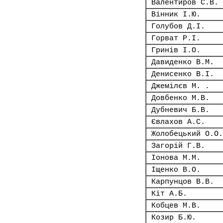
Валентиров С.В.
Вінник І.Ю.
Голубов Д.І.
Горват Р.І.
Гринів І.О.
Давиденко В.М.
Денисенко В.І.
Джемілєв М. .
Довбенко М.В.
Дубневич Б.В.
Євлахов А.С.
Жолобецький О.О.
Загорій Г.В.
Іонова М.М.
Іщенко В.О.
Карпунцов В.В.
Кіт А.Б.
Кобцев М.В.
Козир Б.Ю.