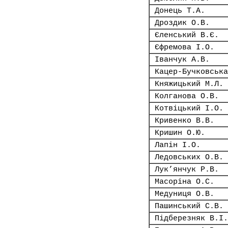
Донець Т.А.
Дроздик О.В.
Єленський В.Є.
Єфремова І.О.
Іванчук А.В.
Кацер-Бучковська
Княжицький М.Л.
Колганова О.В.
Котвіцький І.О.
Кривенко В.В.
Кришин О.Ю.
Лапін І.О.
Ледовських О.В.
Лук’янчук Р.В.
Масоріна О.С.
Медуниця О.В.
Пашинський С.В.
Підберезняк В.І.