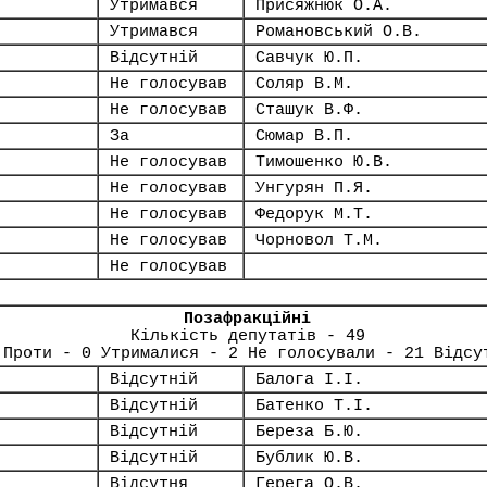
Утримався
Присяжнюк О.А.
Утримався
Романовський О.В.
Відсутній
Савчук Ю.П.
Не голосував
Соляр В.М.
Не голосував
Сташук В.Ф.
За
Сюмар В.П.
Не голосував
Тимошенко Ю.В.
Не голосував
Унгурян П.Я.
Не голосував
Федорук М.Т.
Не голосував
Чорновол Т.М.
Не голосував
Позафракційні
Кількість депутатів - 49
 Проти - 0 Утрималися - 2 Не голосували - 21 Відсу
Відсутній
Балога І.І.
Відсутній
Батенко Т.І.
Відсутній
Береза Б.Ю.
Відсутній
Бублик Ю.В.
Відсутня
Герега О.В.