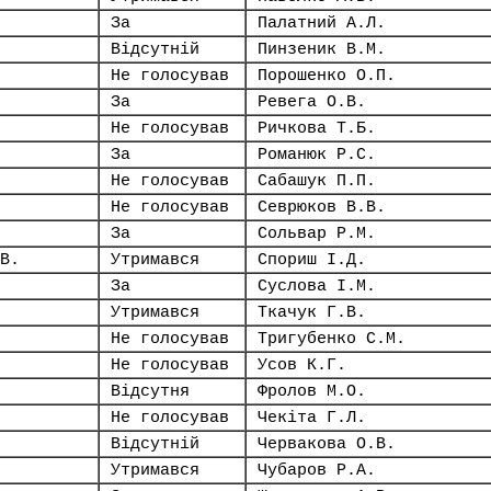
За
Палатний А.Л.
Відсутній
Пинзеник В.М.
Не голосував
Порошенко О.П.
За
Ревега О.В.
Не голосував
Ричкова Т.Б.
За
Романюк Р.С.
Не голосував
Сабашук П.П.
Не голосував
Севрюков В.В.
За
Сольвар Р.М.
В.
Утримався
Спориш І.Д.
За
Суслова І.М.
Утримався
Ткачук Г.В.
Не голосував
Тригубенко С.М.
Не голосував
Усов К.Г.
Відсутня
Фролов М.О.
Не голосував
Чекіта Г.Л.
Відсутній
Червакова О.В.
Утримався
Чубаров Р.А.