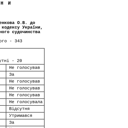
ЇНИ
енкова О.В. до
 кодексу України,
ного судочинства
ого - 343
утні - 20
Не голосував
За
Не голосував
Не голосував
Не голосував
Не голосувала
Відсутня
Утримався
За