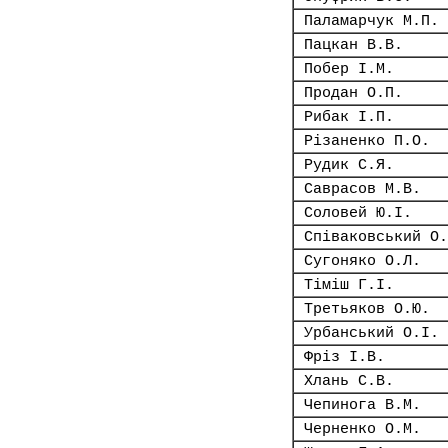
Паламарчук М.П.
Пацкан В.В.
Побер І.М.
Продан О.П.
Рибак І.П.
Різаненко П.О.
Рудик С.Я.
Саврасов М.В.
Соловей Ю.І.
Співаковський О.
Сугоняко О.Л.
Тіміш Г.І.
Третьяков О.Ю.
Урбанський О.І.
Фріз І.В.
Хлань С.В.
Чепинога В.М.
Черненко О.М.