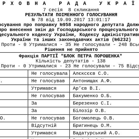
ЕРХОВНА РАДА УКРА
7 сесія 8 скликання
РЕЗУЛЬТАТИ ПОІМЕННОГО ГОЛОСУВАННЯ
№ 78 від 19.09.2017 13:01:17
осування про поправку №958 народного депутата Долж
про внесення змін до Господарського процесуального
цесуального кодексу України, Кодексу адміністратив
України та інших законодавчих актів (№6232)
 Проти - 0 Утрималися - 35 Не голосували - 248 Всь
Рішення не прийнято
Фракція ПАРТІЇ "БЛОК ПЕТРА ПОРОШЕНКА"
Кількість депутатів - 138
 Проти - 0 Утрималися - 23 Не голосували - 75 Відс
Не голосувала
Алєксєєв С.О.
.
Не голосував
Антонищак А.Ф.
Утримався
Ар’єв В.І.
Не голосував
Бакуменко О.Б.
За
Березенко С.І.
За
Білозір О.В.
О.
Не голосував
Богомолець О.В.
Відсутній
Бригинець О.М.
Утримався
Вадатурський А.О.