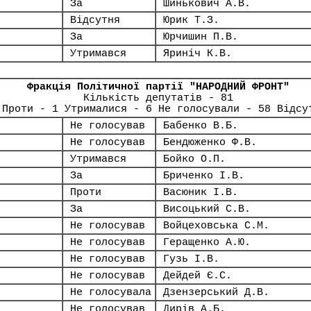
За
Шинькович А.В.
Відсутня
Юрик Т.З.
За
Юрчишин П.В.
Утримався
Яриніч К.В.
Фракція Політичної партії "НАРОДНИЙ ФРОНТ"
Кількість депутатів - 81
 Проти - 1 Утрималися - 6 Не голосували - 58 Відсу
Не голосував
Бабенко В.Б.
Не голосував
Бендюженко Ф.В.
Утримався
Бойко О.П.
За
Бриченко І.В.
Проти
Васюник І.В.
За
Висоцький С.В.
Не голосував
Войцеховська С.М.
Не голосував
Геращенко А.Ю.
Не голосував
Гузь І.В.
Не голосував
Дейдей Є.С.
Не голосувала
Дзензерський Д.В.
Не голосував
Дирів А.Б.