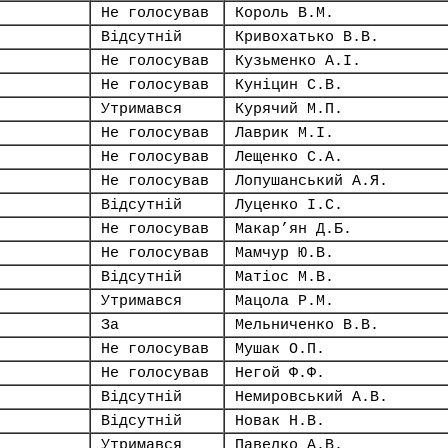
Не голосував
Король В.М.
Відсутній
Кривохатько В.В.
Не голосував
Кузьменко А.І.
Не голосував
Куніцин С.В.
Утримався
Курячий М.П.
Не голосував
Лаврик М.І.
Не голосував
Лещенко С.А.
Не голосував
Лопушанський А.Я.
Відсутній
Луценко І.С.
Не голосував
Макар’ян Д.Б.
Не голосував
Мамчур Ю.В.
Відсутній
Матіос М.В.
Утримався
Мацола Р.М.
За
Мельниченко В.В.
Не голосував
Мушак О.П.
Не голосував
Негой Ф.Ф.
Відсутній
Немировський А.В.
Відсутній
Новак Н.В.
Утримався
Павелко А.В.