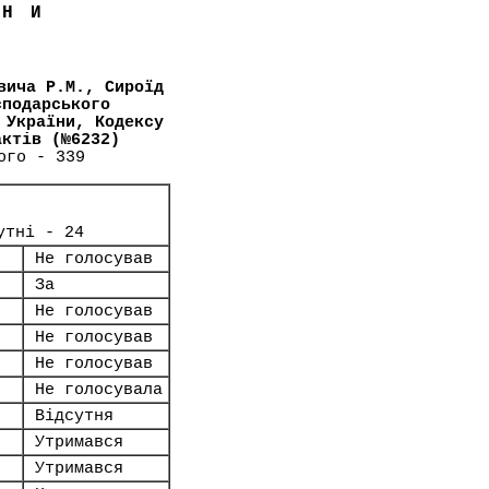
ЇНИ
вича Р.М., Сироїд
сподарського
 України, Кодексу
актів (№6232)
ого - 339
утні - 24
Не голосував
За
Не голосував
Не голосував
Не голосував
Не голосувала
Відсутня
Утримався
Утримався