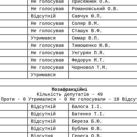
Не голосував
Присяжнюк О.А.
Не голосував
Романовський О.В.
Відсутній
Савчук Ю.П.
Не голосував
Соляр В.М.
Не голосував
Сташук В.Ф.
Утримався
Сюмар В.П.
Не голосував
Тимошенко Ю.В.
Не голосував
Унгурян П.Я.
Не голосував
Федорук М.Т.
Не голосував
Чорновол Т.М.
Утримався
Позафракційні
Кількість депутатів - 49
 Проти - 0 Утрималися - 0 Не голосували - 18 Відсу
Відсутній
Балога І.І.
Відсутній
Батенко Т.І.
Відсутній
Береза Б.Ю.
Відсутній
Бублик Ю.В.
Відсутня
Герега О.В.