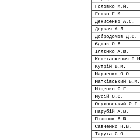
Головко М.Й.
Гопко Г.М.
Денисенко А.С.
Деркач А.Л.
Добродомов Д.Є.
Єднак О.В.
Іллєнко А.Ю.
Констанкевич І.М
Купрій В.М.
Марченко О.О.
Матківський Б.М.
Міщенко С.Г.
Мусій О.С.
Осуховський О.І.
Парубій А.В.
Пташник В.Ю.
Савченко Н.В.
Тарута С.О.