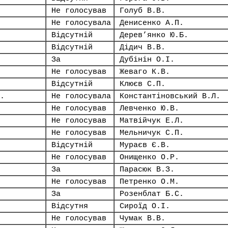
Не голосував
Голуб В.В.
Не голосувала
Денисенко А.П.
Відсутній
Дерев’янко Ю.Б.
Відсутній
Дідич В.В.
За
Дубінін О.І.
Не голосував
Жеваго К.В.
Відсутній
Клюєв С.П.
.
Не голосувала
Константіновський В.Л.
Не голосував
Левченко Ю.В.
Не голосував
Матвійчук Е.Л.
Не голосував
Мельничук С.П.
Відсутній
Мураєв Є.В.
Не голосував
Онищенко О.Р.
За
Парасюк В.З.
Не голосував
Петренко О.М.
За
Розенблат Б.С.
Відсутня
Сироїд О.І.
Не голосував
Чумак В.В.