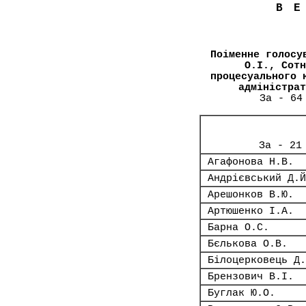
В
Поіменне голосу
О.І., Сотн
процесуального 
адміністрат
За - 64
За - 21
Агафонова Н.В.
Андрієвський Д.Й
Арешонков В.Ю.
Артюшенко І.А.
Барна О.С.
Бєлькова О.В.
Білоцерковець Д.
Брензович В.І.
Буглак Ю.О.