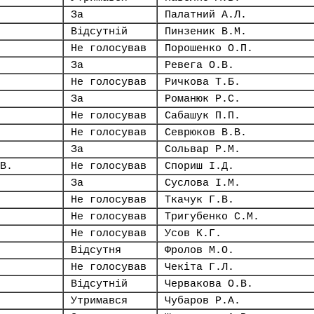
За
Палатний А.Л.
Відсутній
Пинзеник В.М.
Не голосував
Порошенко О.П.
За
Ревега О.В.
Не голосував
Ричкова Т.Б.
За
Романюк Р.С.
Не голосував
Сабашук П.П.
Не голосував
Севрюков В.В.
За
Сольвар Р.М.
В.
Не голосував
Спориш І.Д.
За
Суслова І.М.
Не голосував
Ткачук Г.В.
Не голосував
Тригубенко С.М.
Не голосував
Усов К.Г.
Відсутня
Фролов М.О.
Не голосував
Чекіта Г.Л.
Відсутній
Червакова О.В.
Утримався
Чубаров Р.А.