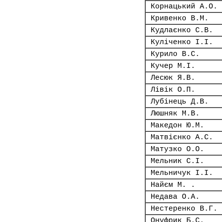
Корнацький А.О.
Кривенко В.М.
Кудлаєнко С.В.
Куліченко І.І.
Курило В.С.
Кучер М.І.
Лесюк Я.В.
Лівік О.П.
Лубінець Д.В.
Люшняк М.В.
Македон Ю.М.
Матвієнко А.С.
Матузко О.О.
Мельник С.І.
Мельничук І.І.
Найєм М. .
Недава О.А.
Нестеренко В.Г.
Онуфрик Б.С.