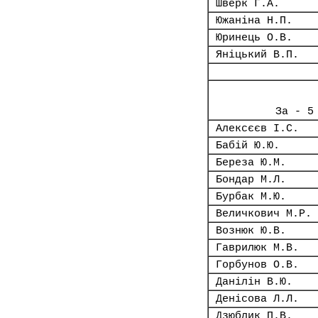
Шверк Г.А.
Южаніна Н.П.
Юринець О.В.
Яніцький В.П.
За - 5
Алексєєв І.С.
Бабій Ю.Ю.
Береза Ю.М.
Бондар М.Л.
Бурбак М.Ю.
Величкович М.Р.
Вознюк Ю.В.
Гаврилюк М.В.
Горбунов О.В.
Данілін В.Ю.
Денісова Л.Л.
Дзюблик П.В.