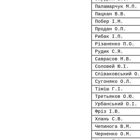
Паламарчук М.П.
Пацкан В.В.
Побер І.М.
Продан О.П.
Рибак І.П.
Різаненко П.О.
Рудик С.Я.
Саврасов М.В.
Соловей Ю.І.
Співаковський О.
Сугоняко О.Л.
Тіміш Г.І.
Третьяков О.Ю.
Урбанський О.І.
Фріз І.В.
Хлань С.В.
Чепинога В.М.
Черненко О.М.