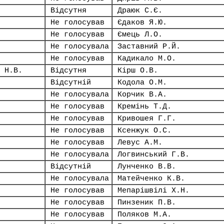
Відсутня
Драюк С.Є.
Не голосував
Єдаков Я.Ю.
Не голосував
Ємець Л.О.
Не голосувала
Заставний Р.Й.
Не голосував
Кадикало М.О.
 Н.В.
Відсутня
Кірш О.В.
Відсутній
Кодола О.М.
Не голосувала
Корчик В.А.
Не голосував
Кремінь Т.Д.
Не голосував
Кривошея Г.Г.
Не голосував
Ксенжук О.С.
Не голосував
Левус А.М.
Не голосувала
Логвинський Г.В.
Відсутній
Лунченко В.В.
Не голосувала
Матейченко К.В.
Не голосував
Мепарішвілі Х.Н.
Не голосував
Пинзеник П.В.
Не голосував
Поляков М.А.