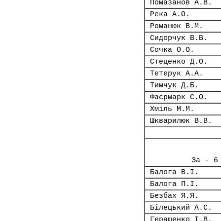
Помазанов А.В.
Река А.О.
Романюк В.М.
Сидорчук В.В.
Сочка О.О.
Стеценко Д.О.
Тетерук А.А.
Тимчук Д.Б.
Фаєрмарк С.О.
Хміль М.М.
Шкварилюк В.В.
За - 6
Балога В.І.
Балога П.І.
Безбах Я.Я.
Білецький А.Є.
Геращенко І.В.