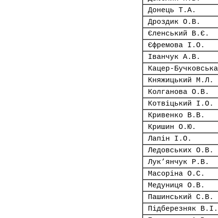
Донець Т.А.
Дроздик О.В.
Єленський В.Є.
Єфремова І.О.
Іванчук А.В.
Кацер-Бучковська
Княжицький М.Л.
Колганова О.В.
Котвіцький І.О.
Кривенко В.В.
Кришин О.Ю.
Лапін І.О.
Ледовських О.В.
Лук’янчук Р.В.
Масоріна О.С.
Медуниця О.В.
Пашинський С.В.
Підберезняк В.І.