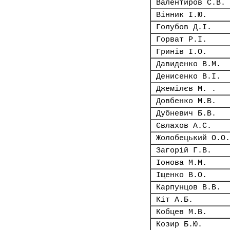
Валентиров С.В.
Вінник І.Ю.
Голубов Д.І.
Горват Р.І.
Гринів І.О.
Давиденко В.М.
Денисенко В.І.
Джемілєв М. .
Довбенко М.В.
Дубневич Б.В.
Євлахов А.С.
Жолобецький О.О.
Загорій Г.В.
Іонова М.М.
Іщенко В.О.
Карпунцов В.В.
Кіт А.Б.
Кобцев М.В.
Козир Б.Ю.