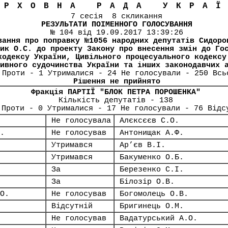
ЕРХОВНА РАДА УКРА
7 сесія 8 скликання
РЕЗУЛЬТАТИ ПОІМЕННОГО ГОЛОСУВАННЯ
№ 104 від 19.09.2017 13:39:26
вання про поправку №1056 народних депутатів Сидоро
ик О.С. до проекту Закону про внесення змін до Го
кодексу України, Цивільного процесуального кодексу
ивного судочинства України та інших законодавчих 
 Проти - 1 Утрималися - 24 Не голосували - 250 Всь
Рішення не прийнято
Фракція ПАРТІЇ "БЛОК ПЕТРА ПОРОШЕНКА"
Кількість депутатів - 138
 Проти - 0 Утрималися - 17 Не голосували - 76 Відс
Не голосувала
Алєксєєв С.О.
.
Не голосував
Антонищак А.Ф.
Утримався
Ар’єв В.І.
Утримався
Бакуменко О.Б.
За
Березенко С.І.
За
Білозір О.В.
О.
Не голосував
Богомолець О.В.
Відсутній
Бригинець О.М.
Не голосував
Вадатурський А.О.