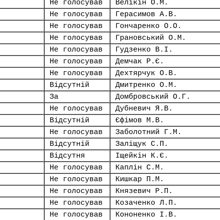
Не голосував
Велікін О.М.
Не голосував
Герасимов А.В.
Не голосував
Гончаренко О.О.
Не голосував
Грановський О.М.
Не голосував
Гудзенко В.І.
Не голосував
Демчак Р.Є.
Не голосував
Дехтярчук О.В.
Відсутній
Дмитренко О.М.
За
Домбровський О.Г.
Не голосував
Дубневич Я.В.
Відсутній
Єфімов М.В.
Не голосував
Заболотний Г.М.
Відсутній
Заліщук С.П.
Відсутня
Іщейкін К.Є.
Не голосував
Каплін С.М.
Не голосував
Кишкар П.М.
Не голосував
Князевич Р.П.
Не голосував
Козаченко Л.П.
Не голосував
Кононенко І.В.