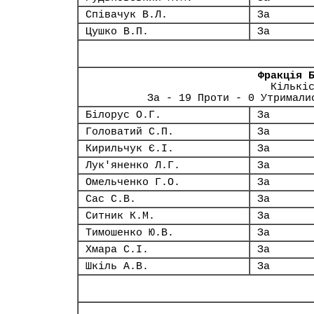
Співачук В.Л.
За
Цушко В.П.
За
Фракція 
Кількі
За - 19 Проти - 0 Утримали
Білорус О.Г.
За
Головатий С.П.
За
Кирильчук Є.І.
За
Лук'яненко Л.Г.
За
Омельченко Г.О.
За
Сас С.В.
За
Ситник К.М.
За
Тимошенко Ю.В.
За
Хмара С.І.
За
Шкіль А.В.
За