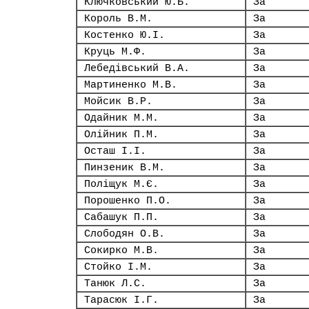
Ключковський Ю.Б.
За
Король В.М.
За
Костенко Ю.І.
За
Круць М.Ф.
За
Лебедівський В.А.
За
Мартиненко М.В.
За
Мойсик В.Р.
За
Одайник М.М.
За
Олійник П.М.
За
Осташ І.І.
За
Пинзеник В.М.
За
Поліщук М.Є.
За
Порошенко П.О.
За
Сабашук П.П.
За
Слободян О.В.
За
Сокирко М.В.
За
Стойко І.М.
За
Танюк Л.С.
За
Тарасюк І.Г.
За