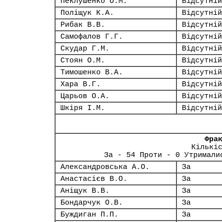
Пеклушенко О.М.
Відсутній
Поліщук К.А.
Відсутній
Рибак В.В.
Відсутній
Самофалов Г.Г.
Відсутній
Скудар Г.М.
Відсутній
Стоян О.М.
Відсутній
Тимошенко В.А.
Відсутній
Хара В.Г.
Відсутній
Царьов О.А.
Відсутній
Шкіря І.М.
Відсутній
Фра
Кількі
За - 54 Проти - 0 Утримали
Александровська А.О.
За
Анастасієв В.О.
За
Аніщук В.В.
За
Бондарчук О.В.
За
Буждиган П.П.
За