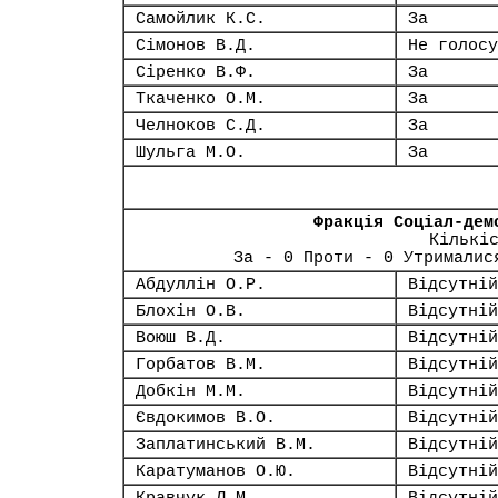
Самойлик К.С.
За
Сімонов В.Д.
Не голосу
Сіренко В.Ф.
За
Ткаченко О.М.
За
Челноков С.Д.
За
Шульга М.О.
За
Фракція Соціал-дем
Кількі
За - 0 Проти - 0 Утрималис
Абдуллін О.Р.
Відсутній
Блохін О.В.
Відсутній
Воюш В.Д.
Відсутній
Горбатов В.М.
Відсутній
Добкін М.М.
Відсутній
Євдокимов В.О.
Відсутній
Заплатинський В.М.
Відсутній
Каратуманов О.Ю.
Відсутній