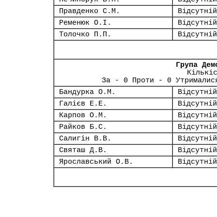
Правденко С.М.
Відсутній
Ременюк О.І.
Відсутній
Толочко П.П.
Відсутній
Група Дем
Кількі
За - 0 Проти - 0 Утрималис
Бандурка О.М.
Відсутній
Галієв Е.Е.
Відсутній
Карпов О.М.
Відсутній
Райков Б.С.
Відсутній
Салигін В.В.
Відсутній
Святаш Д.В.
Відсутній
Ярославський О.В.
Відсутній