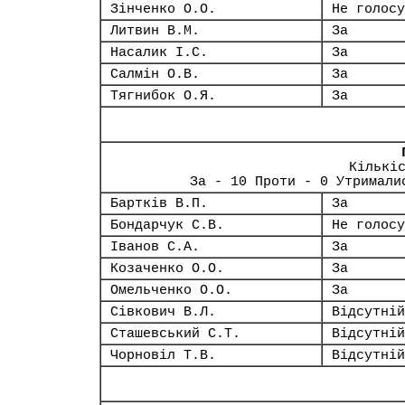
Зінченко О.О.
Не голосу
Литвин В.М.
За
Насалик І.С.
За
Салмін О.В.
За
Тягнибок О.Я.
За
Кількі
За - 10 Проти - 0 Утримали
Бартків В.П.
За
Бондарчук С.В.
Не голосу
Іванов С.А.
За
Козаченко О.О.
За
Омельченко О.О.
За
Сівкович В.Л.
Відсутній
Сташевський С.Т.
Відсутній
Чорновіл Т.В.
Відсутній