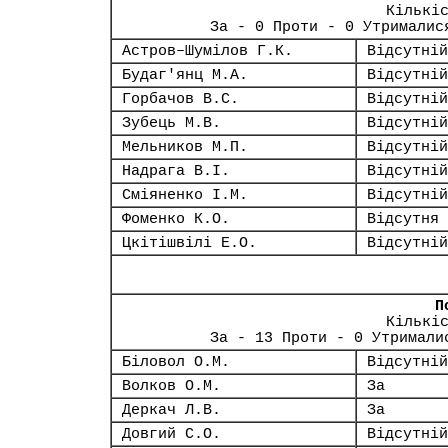
Кількі
За - 0 Проти - 0 Утрималис
Астров–Шумілов Г.К.
Відсутній
Будаг'янц М.А.
Відсутній
Горбачов В.С.
Відсутній
Зубець М.В.
Відсутній
Мельников М.П.
Відсутній
Надрага В.І.
Відсутній
Сміяненко І.М.
Відсутній
Фоменко К.О.
Відсутня
Цкітішвілі Е.О.
Відсутній
П
Кількі
За - 13 Проти - 0 Утримали
Біловол О.М.
Відсутній
Волков О.М.
За
Деркач Л.В.
За
Довгий С.О.
Відсутній