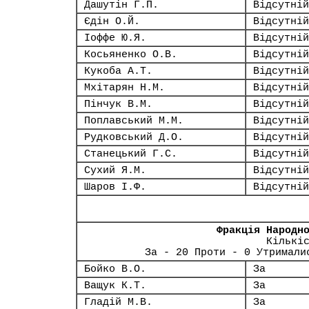
Дашутін Г.П.
Відсутній
Єдін О.Й.
Відсутній
Іоффе Ю.Я.
Відсутній
Косьяненко О.В.
Відсутній
Кукоба А.Т.
Відсутній
Мхітарян Н.М.
Відсутній
Пінчук В.М.
Відсутній
Поплавський М.М.
Відсутній
Рудковський Д.О.
Відсутній
Станецький Г.С.
Відсутній
Сухий Я.М.
Відсутній
Шаров І.Ф.
Відсутній
Фракція Народн
Кількі
За - 20 Проти - 0 Утримали
Бойко В.О.
За
Ващук К.Т.
За
Гладій М.В.
За