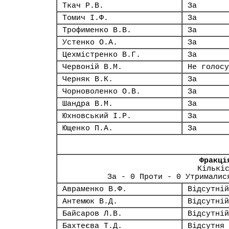
Ткач Р.В.
За
Томич І.Ф.
За
Трофименко В.В.
За
Устенко О.А.
За
Цехмістренко В.Г.
За
Червоній В.М.
Не голосу
Черняк В.К.
За
Чорноволенко О.В.
За
Шандра В.М.
За
Юхновський І.Р.
За
Ющенко П.А.
За
Фракці
Кількі
За - 0 Проти - 0 Утрималис
Авраменко В.Ф.
Відсутній
Антемюк В.Д.
Відсутній
Байсаров Л.В.
Відсутній
Бахтеєва Т.Д.
Відсутня