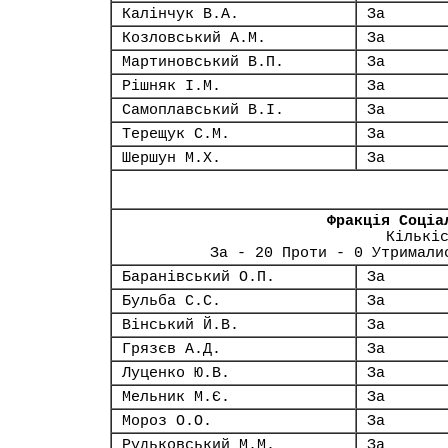
Калінчук В.А.
За
Козловський А.М.
За
Мартиновський В.П.
За
Рішняк І.М.
За
Самоплавський В.І.
За
Терещук С.М.
За
Шершун М.Х.
За
Фракція Соціа
Кількі
За - 20 Проти - 0 Утримали
Баранівський О.П.
За
Бульба С.С.
За
Вінський Й.В.
За
Грязєв А.Д.
За
Луценко Ю.В.
За
Мельник М.Є.
За
Мороз О.О.
За
Рудьковський М.М.
За