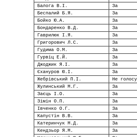
Балога В.І.
За
Беспалий Б.Я.
За
Бойко Ю.А.
За
Бондаренко В.Д.
За
Гаврилюк І.Я.
За
Григорович Л.С.
За
Гудима О.М.
За
Гурвіц Е.Й.
За
Джоджик Я.І.
За
Єхануров Ю.І.
За
Жебрівський П.І.
Не голосу
Жулинський М.Г.
За
Заєць І.О.
За
Зімін О.П.
За
Івченко О.Г.
За
Капустін В.В.
За
Катеринчук М.Д.
За
Кендзьор Я.М.
За