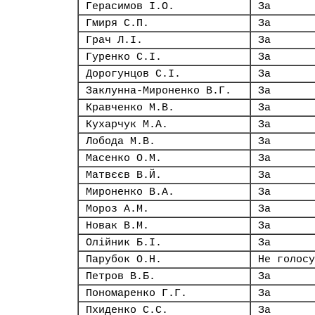
Герасимов І.О.
За
Гмиря С.П.
За
Грач Л.І.
За
Гуренко С.І.
За
Дорогунцов С.І.
За
Заклунна-Мироненко В.Г.
За
Кравченко М.В.
За
Кухарчук М.А.
За
Лобода М.В.
За
Масенко О.М.
За
Матвєєв В.Й.
За
Мироненко В.А.
За
Мороз А.М.
За
Новак В.М.
За
Олійник Б.І.
За
Парубок О.Н.
Не голосу
Петров В.Б.
За
Пономаренко Г.Г.
За
Пхиденко С.С.
За