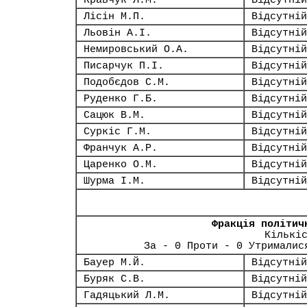
Кравчук Л.М.
Відсутній
Лісін М.П.
Відсутній
Льовін А.І.
Відсутній
Немировський О.А.
Відсутній
Писарчук П.І.
Відсутній
Подобєдов С.М.
Відсутній
Руденко Г.Б.
Відсутній
Сацюк В.М.
Відсутній
Суркіс Г.М.
Відсутній
Франчук А.Р.
Відсутній
Царенко О.М.
Відсутній
Шурма І.М.
Відсутній
Фракція політич
Кількі
За - 0 Проти - 0 Утрималис
Бауер М.Й.
Відсутній
Буряк С.В.
Відсутній
Гадяцький Л.М.
Відсутній