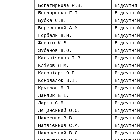
Богатирьова Р.В.
Відсутня
Бондаренко Г.І.
Відсутній
Бубка С.Н.
Відсутній
Веревський А.М.
Відсутній
Горбаль В.М.
Відсутній
Жеваго К.В.
Відсутній
Зубанов В.О.
Відсутній
Кальніченко І.В.
Відсутній
Клімов Л.М.
Відсутній
Колоніарі О.П.
Відсутній
Коновалюк В.І.
Відсутній
Круглов М.П.
Відсутній
Ландик В.І.
Відсутній
Ларін С.М.
Відсутній
Лєщинський О.О.
Відсутній
Макеєнко В.В.
Відсутній
Матвієнков С.А.
Відсутній
Наконечний В.Л.
Відсутній