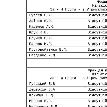
Фрак
Кількі
За - 4 Проти - 0 Утрималис
Гуреєв В.М.
Відсутній
Заічко В.О.
Відсутній
Каденюк Л.К.
Відсутній
Крук Ю.Б.
Відсутній
Олуйко В.М.
Відсутній
Павлюк М.П.
Відсутній
Пустовойтенко В.П.
Відсутній
Шведенко М.М.
Відсутній
Фракція 
Кількі
За - 0 Проти - 0 Утрималис
Губський Б.В.
Відсутній
Демьохін В.А.
Відсутній
Климпуш О.Д.
Відсутній
Мовчан В.П.
Відсутній
Нечипорук В.П.
Відсутній