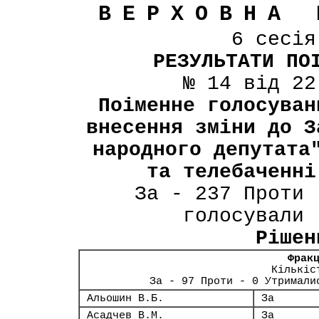
ВЕРХОВНА 
6 сесі
РЕЗУЛЬТАТИ ПО
№ 14 від 22
Поіменне голосуван
внесення зміни до З
народного депутата
та телебаченні
За - 237 Проти 
голосували 
Рішен
Фрак
Кількіс
За - 97 Проти - 0 Утримали
Альошин В.Б.
За
Асадчев В.М.
За