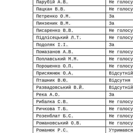
Парубій А.В.
Не голосу
Пацкан В.В.
Не голосу
Петренко О.М.
За
Пинзеник В.М.
За
Писаренко В.В.
Не голосу
Підлісецький Л.Т.
Не голосу
Подоляк І.І.
За
Помазанов А.В.
Не голосу
Поплавський М.М.
Не голосу
Порошенко О.П.
Не голосу
Присяжнюк О.А.
Відсутній
Пташник В.Ю.
Відсутня
Развадовський В.Й.
Відсутній
Река А.О.
За
Рибалка С.В.
Не голосу
Ричкова Т.Б.
Не голосу
Розенблат Б.С.
Не голосу
Романовський О.В.
Не голосу
Романюк Р.С.
Утримався