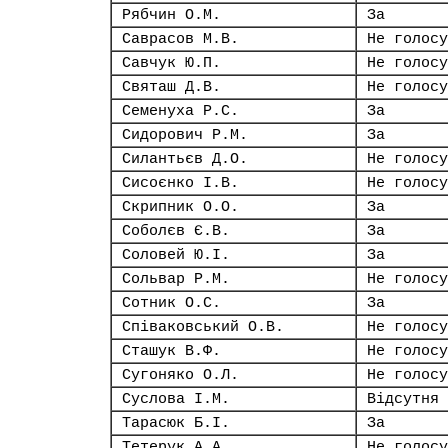
Рябчин О.М.
За
Саврасов М.В.
Не голосу
Савчук Ю.П.
Не голосу
Святаш Д.В.
Не голосу
Семенуха Р.С.
За
Сидорович Р.М.
За
Силантьєв Д.О.
Не голосу
Сисоєнко І.В.
Не голосу
Скрипник О.О.
За
Соболєв Є.В.
За
Соловей Ю.І.
За
Сольвар Р.М.
Не голосу
Сотник О.С.
За
Співаковський О.В.
Не голосу
Сташук В.Ф.
Не голосу
Сугоняко О.Л.
Не голосу
Суслова І.М.
Відсутня
Тарасюк Б.І.
За
Тетерук А.А.
Не голосу