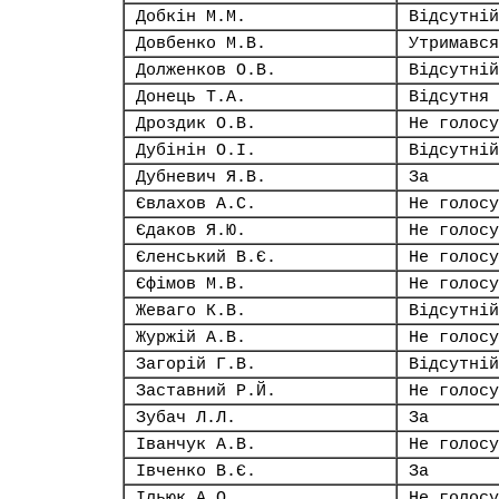
Добкін М.М.
Відсутній
Довбенко М.В.
Утримався
Долженков О.В.
Відсутній
Донець Т.А.
Відсутня
Дроздик О.В.
Не голосу
Дубінін О.І.
Відсутній
Дубневич Я.В.
За
Євлахов А.С.
Не голосу
Єдаков Я.Ю.
Не голосу
Єленський В.Є.
Не голосу
Єфімов М.В.
Не голосу
Жеваго К.В.
Відсутній
Журжій А.В.
Не голосу
Загорій Г.В.
Відсутній
Заставний Р.Й.
Не голосу
Зубач Л.Л.
За
Іванчук А.В.
Не голосу
Івченко В.Є.
За
Ільюк А.О.
Не голосу