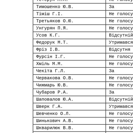
Тимошенко Ю.В.
За
Тіміш Г.І.
Не голосу
Третьяков О.Ю.
Не голосу
Унгурян П.Я.
Не голосу
Усов К.Г.
Відсутній
Федорук М.Т.
Утримався
Фріз І.В.
Відсутня
Фурсін І.Г.
Не голосу
Хміль М.М.
Не голосу
Чекіта Г.Л.
За
Червакова О.В.
Не голосу
Чижмарь Ю.В.
Не голосу
Чубаров Р.А.
За
Шаповалов Ю.А.
Відсутній
Шверк Г.А.
Утримався
Шевченко О.Л.
Не голосу
Шинькович А.В.
Не голосу
Шкварилюк В.В.
Не голосу