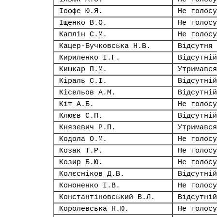
Іоффе Ю.Я.
Не голосу
Іщенко В.О.
Не голосу
Каплін С.М.
Не голосу
Кацер-Бучковська Н.В.
Відсутня
Кириленко І.Г.
Відсутній
Кишкар П.М.
Утримався
Кіраль С.І.
Відсутній
Кісельов А.М.
Відсутній
Кіт А.Б.
Не голосу
Клюєв С.П.
Відсутній
Князевич Р.П.
Утримався
Кодола О.М.
Не голосу
Козак Т.Р.
Не голосу
Козир Б.Ю.
Не голосу
Колєсніков Д.В.
Відсутній
Кононенко І.В.
Не голосу
Константіновський В.Л.
Відсутній
Королевська Н.Ю.
Не голосу