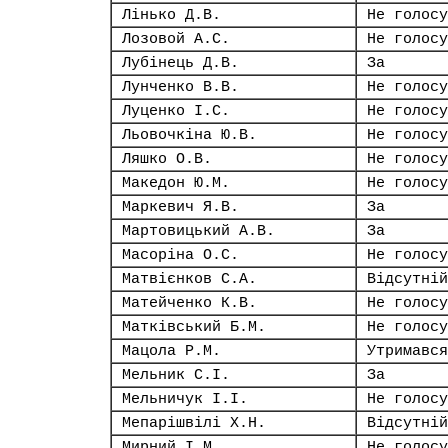
Лінько Д.В.
Не голосу
Лозовой А.С.
Не голосу
Лубінець Д.В.
За
Лунченко В.В.
Не голосу
Луценко І.С.
Не голосу
Льовочкіна Ю.В.
Не голосу
Ляшко О.В.
Не голосу
Македон Ю.М.
Не голосу
Маркевич Я.В.
За
Мартовицький А.В.
За
Масоріна О.С.
Не голосу
Матвієнков С.А.
Відсутній
Матейченко К.В.
Не голосу
Матківський Б.М.
Не голосу
Мацола Р.М.
Утримався
Мельник С.І.
За
Мельничук І.І.
Не голосу
Мепарішвілі Х.Н.
Відсутній
Мирний І.М.
Не голосу