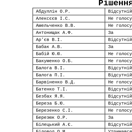
Рішенн
Абдуллін О.Р.
Відсутній
Алексєєв І.С.
Не голосу
Амельченко В.В.
Не голосу
Антонищак А.Ф.
За
Ар’єв В.І.
Відсутній
Бабак А.В.
За
Бабій Ю.Ю.
Не голосу
Бакуменко О.Б.
Не голосу
Балога В.І.
Відсутній
Балога П.І.
Відсутній
Барвіненко В.Д.
Не голосу
Батенко Т.І.
Відсутній
Безбах Я.Я.
Відсутній
Береза Б.Ю.
Відсутній
Березенко С.І.
Не голосу
Березюк О.Р.
За
Білецький А.Є.
Відсутній
Біловол О.М.
Утримався