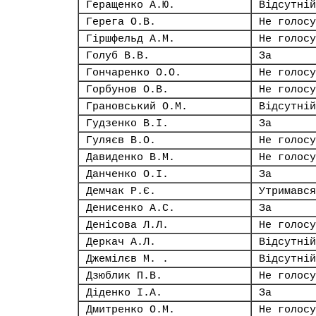
Геращенко А.Ю.
Відсутній
Герега О.В.
Не голосу
Гіршфельд А.М.
Не голосу
Голуб В.В.
За
Гончаренко О.О.
Не голосу
Горбунов О.В.
Не голосу
Грановський О.М.
Відсутній
Гудзенко В.І.
За
Гуляєв В.О.
Не голосу
Давиденко В.М.
Не голосу
Данченко О.І.
За
Демчак Р.Є.
Утримався
Денисенко А.С.
За
Денісова Л.Л.
Не голосу
Деркач А.Л.
Відсутній
Джемілєв М. .
Відсутній
Дзюблик П.В.
Не голосу
Діденко І.А.
За
Дмитренко О.М.
Не голосу