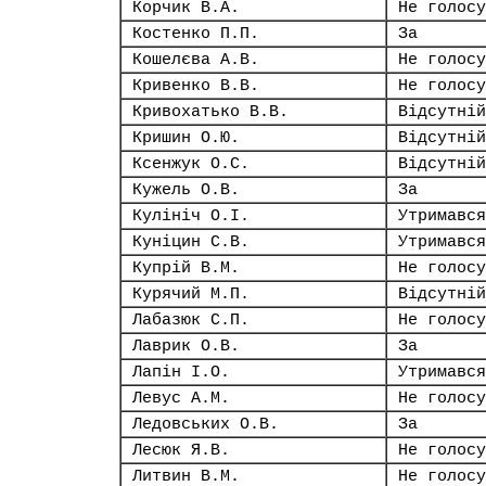
Корчик В.А.
Не голосу
Костенко П.П.
За
Кошелєва А.В.
Не голосу
Кривенко В.В.
Не голосу
Кривохатько В.В.
Відсутній
Кришин О.Ю.
Відсутній
Ксенжук О.С.
Відсутній
Кужель О.В.
За
Кулініч О.І.
Утримався
Куніцин С.В.
Утримався
Купрій В.М.
Не голосу
Курячий М.П.
Відсутній
Лабазюк С.П.
Не голосу
Лаврик О.В.
За
Лапін І.О.
Утримався
Левус А.М.
Не голосу
Ледовських О.В.
За
Лесюк Я.В.
Не голосу
Литвин В.М.
Не голосу