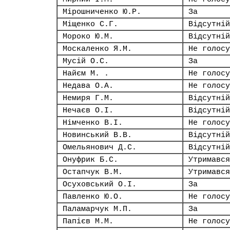
Мірошниченко Ю.Р.
За
Міщенко С.Г.
Відсутній
Мороко Ю.М.
Відсутній
Москаленко Я.М.
Не голосу
Мусій О.С.
За
Найєм М. .
Не голосу
Недава О.А.
Не голосу
Немиря Г.М.
Відсутній
Нечаєв О.І.
Відсутній
Німченко В.І.
Не голосу
Новинський В.В.
Відсутній
Омельянович Д.С.
Відсутній
Онуфрик Б.С.
Утримався
Остапчук В.М.
Утримався
Осуховський О.І.
За
Павленко Ю.О.
Не голосу
Паламарчук М.П.
За
Папієв М.М.
Не голосу