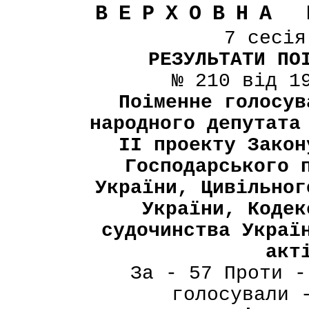
ВЕРХОВНА 
7 сесі
РЕЗУЛЬТАТИ ПО
№ 210 від 1
Поіменне голосув
народного депутата
II проекту Закон
Господарського 
України, Цивільног
України, Кодек
судочинства Украї
акт
За - 57 Проти -
голосували 