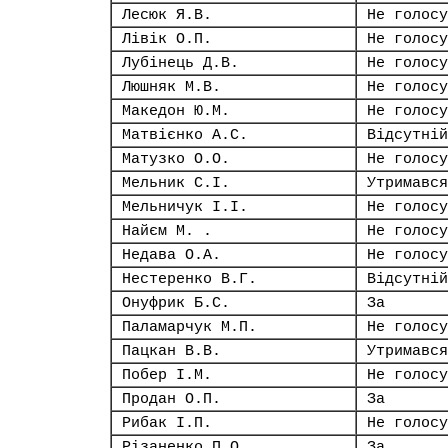
Лесюк Я.В.
Не голосу
Лівік О.П.
Не голосу
Лубінець Д.В.
Не голосу
Люшняк М.В.
Не голосу
Македон Ю.М.
Не голосу
Матвієнко А.С.
Відсутній
Матузко О.О.
Не голосу
Мельник С.І.
Утримався
Мельничук І.І.
Не голосу
Найєм М. .
Не голосу
Недава О.А.
Не голосу
Нестеренко В.Г.
Відсутній
Онуфрик Б.С.
За
Паламарчук М.П.
Не голосу
Пацкан В.В.
Утримався
Побер І.М.
Не голосу
Продан О.П.
За
Рибак І.П.
Не голосу
Різаненко П.О.
За