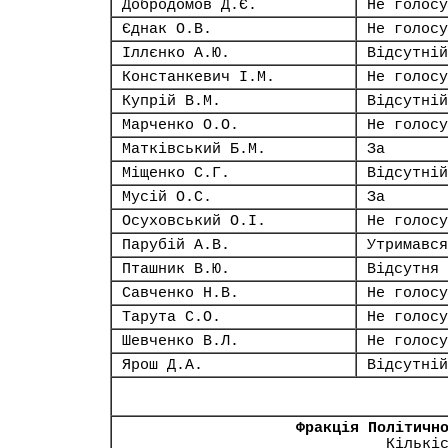
Добродомов Д.Є.
Не голосу
Єднак О.В.
Не голосу
Іллєнко А.Ю.
Відсутній
Констанкевич І.М.
Не голосу
Купрій В.М.
Відсутній
Марченко О.О.
Не голосу
Матківський Б.М.
За
Міщенко С.Г.
Відсутній
Мусій О.С.
За
Осуховський О.І.
Не голосу
Парубій А.В.
Утримався
Пташник В.Ю.
Відсутня
Савченко Н.В.
Не голосу
Тарута С.О.
Не голосу
Шевченко В.Л.
Не голосу
Ярош Д.А.
Відсутній
Фракція Політичн
Кількі