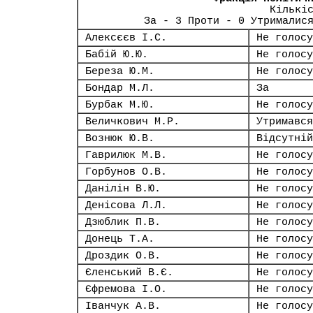
Кількі
За - 3 Проти - 0 Утрималис
Алексєєв І.С.
Не голосу
Бабій Ю.Ю.
Не голосу
Береза Ю.М.
Не голосу
Бондар М.Л.
За
Бурбак М.Ю.
Не голосу
Величкович М.Р.
Утримався
Вознюк Ю.В.
Відсутній
Гаврилюк М.В.
Не голосу
Горбунов О.В.
Не голосу
Данілін В.Ю.
Не голосу
Денісова Л.Л.
Не голосу
Дзюблик П.В.
Не голосу
Донець Т.А.
Не голосу
Дроздик О.В.
Не голосу
Єленський В.Є.
Не голосу
Єфремова І.О.
Не голосу
Іванчук А.В.
Не голосу