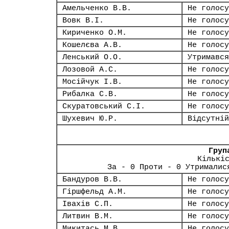
Амельченко В.В.
Не голосу
Вовк В.І.
Не голосу
Кириченко О.М.
Не голосу
Кошелєва А.В.
Не голосу
Ленський О.О.
Утримався
Лозовой А.С.
Не голосу
Мосійчук І.В.
Не голосу
Рибалка С.В.
Не голосу
Скуратовський С.І.
Не голосу
Шухевич Ю.Р.
Відсутній
Груп
Кількі
За - 0 Проти - 0 Утрималис
Бандуров В.В.
Не голосу
Гіршфельд А.М.
Не голосу
Івахів С.П.
Не голосу
Литвин В.М.
Не голосу
Микитась М.В.
Не голосу