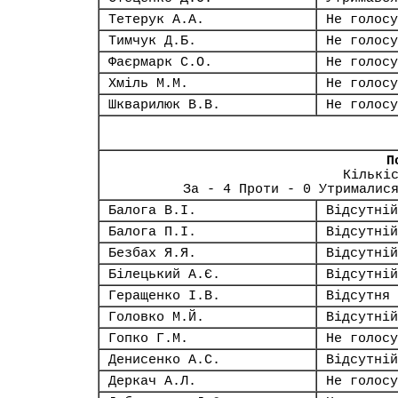
Тетерук А.А.
Не голосу
Тимчук Д.Б.
Не голосу
Фаєрмарк С.О.
Не голосу
Хміль М.М.
Не голосу
Шкварилюк В.В.
Не голосу
П
Кількі
За - 4 Проти - 0 Утрималис
Балога В.І.
Відсутній
Балога П.І.
Відсутній
Безбах Я.Я.
Відсутній
Білецький А.Є.
Відсутній
Геращенко І.В.
Відсутня
Головко М.Й.
Відсутній
Гопко Г.М.
Не голосу
Денисенко А.С.
Відсутній
Деркач А.Л.
Не голосу