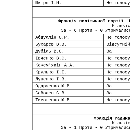
Шкіря І.М.
Не голосу
Фракція політичної партії "
Кількі
За - 6 Проти - 0 Утрималис
Абдуллін О.Р.
Не голосу
Бухарєв В.В.
Відсутній
Дубіль В.О.
За
Івченко В.Є.
Не голосу
Кожем’якін А.А.
Не голосу
Крулько І.І.
Не голосу
Луценко І.В.
Не голосу
Одарченко Ю.В.
За
Соболєв С.В.
За
Тимошенко Ю.В.
Не голосу
Фракція Радик
Кількі
За - 1 Проти - 0 Утрималис