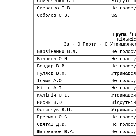
Семенченко С.І.
Відсутній
Сисоєнко І.В.
Не голосу
Соболєв Є.В.
За
Група "П
Кількі
За - 0 Проти - 0 Утрималис
Барвіненко В.Д.
Не голосу
Біловол О.М.
Не голосу
Бондар В.В.
Не голосу
Гуляєв В.О.
Утримався
Ільюк А.О.
Не голосу
Кіссе А.І.
Не голосу
Кулініч О.І.
Утримався
Мисик В.Ю.
Відсутній
Остапчук В.М.
Утримався
Пресман О.С.
Не голосу
Святаш Д.В.
Не голосу
Шаповалов Ю.А.
Не голосу