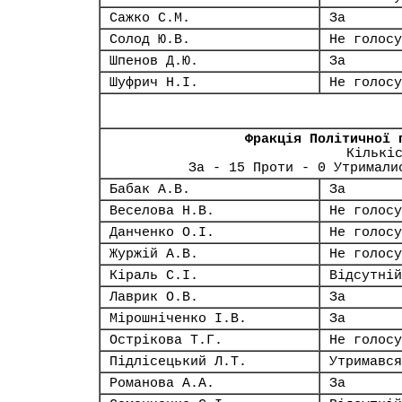
Сажко С.М.
За
Солод Ю.В.
Не голосу
Шпенов Д.Ю.
За
Шуфрич Н.І.
Не голосу
Фракція Політичної 
Кількі
За - 15 Проти - 0 Утримали
Бабак А.В.
За
Веселова Н.В.
Не голосу
Данченко О.І.
Не голосу
Журжій А.В.
Не голосу
Кіраль С.І.
Відсутній
Лаврик О.В.
За
Мірошніченко І.В.
За
Острікова Т.Г.
Не голосу
Підлісецький Л.Т.
Утримався
Романова А.А.
За