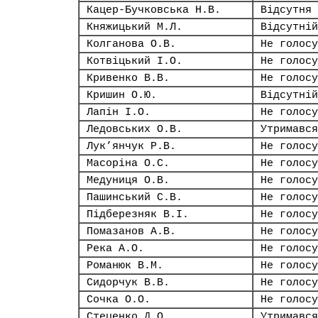
Кацер-Бучковська Н.В.
Відсутня
Княжицький М.Л.
Відсутній
Колганова О.В.
Не голосу
Котвіцький І.О.
Не голосу
Кривенко В.В.
Не голосу
Кришин О.Ю.
Відсутній
Лапін І.О.
Не голосу
Ледовських О.В.
Утримався
Лук’янчук Р.В.
Не голосу
Масоріна О.С.
Не голосу
Медуниця О.В.
Не голосу
Пашинський С.В.
Не голосу
Підберезняк В.І.
Не голосу
Помазанов А.В.
Не голосу
Река А.О.
Не голосу
Романюк В.М.
Не голосу
Сидорчук В.В.
Не голосу
Сочка О.О.
Не голосу
Стеценко Д.О.
Утримався