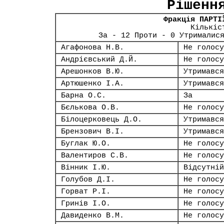
Рішенн
Фракція ПАРТІ
Кількіс
За - 12 Проти - 0 Утрималис
Агафонова Н.В.
Не голосу
Андрієвський Д.Й.
Не голосу
Арешонков В.Ю.
Утримався
Артюшенко І.А.
Утримався
Барна О.С.
За
Бєлькова О.В.
Не голосу
Білоцерковець Д.О.
Утримався
Брензович В.І.
Утримався
Буглак Ю.О.
Не голосу
Валентиров С.В.
Не голосу
Вінник І.Ю.
Відсутній
Голубов Д.І.
Не голосу
Горват Р.І.
Не голосу
Гринів І.О.
Не голосу
Давиденко В.М.
Не голосу