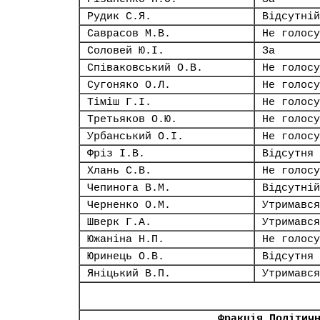
Рудик С.Я.
Відсутній
Саврасов М.В.
Не голосу
Соловей Ю.І.
За
Співаковський О.В.
Не голосу
Сугоняко О.Л.
Не голосу
Тіміш Г.І.
Не голосу
Третьяков О.Ю.
Не голосу
Урбанський О.І.
Не голосу
Фріз І.В.
Відсутня
Хлань С.В.
Не голосу
Чепинога В.М.
Відсутній
Черненко О.М.
Утримався
Шверк Г.А.
Утримався
Южаніна Н.П.
Не голосу
Юринець О.В.
Відсутня
Яніцький В.П.
Утримався
Фракція Політич