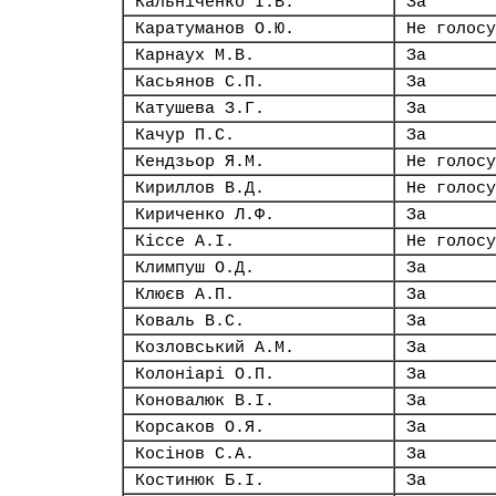
Кальніченко І.В.
За
Каратуманов О.Ю.
Не голосу
Карнаух М.В.
За
Касьянов С.П.
За
Катушева З.Г.
За
Качур П.С.
За
Кендзьор Я.М.
Не голосу
Кириллов В.Д.
Не голосу
Кириченко Л.Ф.
За
Кіссе А.І.
Не голосу
Климпуш О.Д.
За
Клюєв А.П.
За
Коваль В.С.
За
Козловський А.М.
За
Колоніарі О.П.
За
Коновалюк В.І.
За
Корсаков О.Я.
За
Косінов С.А.
За
Костинюк Б.І.
За