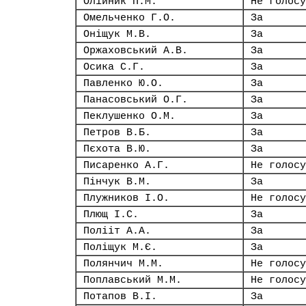
Олійник П.М.
Не голосу
Омельченко Г.О.
За
Оніщук М.В.
За
Оржаховський А.В.
За
Осика С.Г.
За
Павленко Ю.О.
За
Панасовський О.Г.
За
Пеклушенко О.М.
За
Петров В.Б.
За
Пєхота В.Ю.
За
Писаренко А.Г.
Не голосу
Пінчук В.М.
За
Плужников І.О.
Не голосу
Плющ І.С.
За
Полііт А.А.
За
Поліщук М.Є.
За
Полянчич М.М.
Не голосу
Поплавський М.М.
Не голосу
Потапов В.І.
За