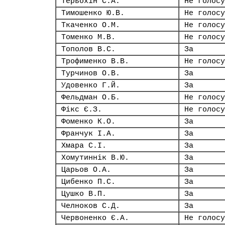
Терьохін С.А.
Не голосу
Тимошенко Ю.В.
Не голосу
Ткаченко О.М.
Не голосу
Томенко М.В.
Не голосу
Тополов В.С.
За
Трофименко В.В.
Не голосу
Турчинов О.В.
За
Удовенко Г.Й.
За
Фельдман О.Б.
Не голосу
Фікс Є.З.
Не голосу
Фоменко К.О.
За
Франчук І.А.
За
Хмара С.І.
За
Хомутиннік В.Ю.
За
Царьов О.А.
За
Цибенко П.С.
За
Цушко В.П.
За
Челноков С.Д.
За
Червоненко Є.А.
Не голосу