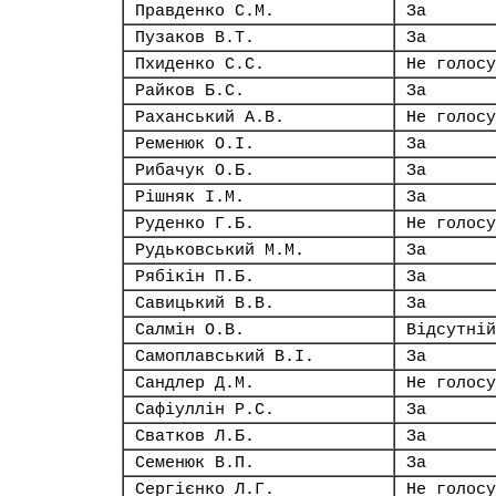
Правденко С.М.
За
Пузаков В.Т.
За
Пхиденко С.С.
Не голосу
Райков Б.С.
За
Раханський А.В.
Не голосу
Ременюк О.І.
За
Рибачук О.Б.
За
Рішняк І.М.
За
Руденко Г.Б.
Не голосу
Рудьковський М.М.
За
Рябікін П.Б.
За
Савицький В.В.
За
Салмін О.В.
Відсутній
Самоплавський В.І.
За
Сандлер Д.М.
Не голосу
Сафіуллін Р.С.
За
Сватков Л.Б.
За
Семенюк В.П.
За
Сергієнко Л.Г.
Не голосу