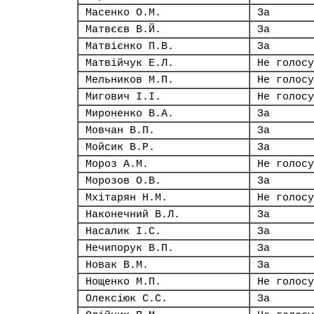
Масенко О.М.
За
Матвєєв В.Й.
За
Матвієнко П.В.
За
Матвійчук Е.Л.
Не голосу
Мельников М.П.
Не голосу
Мигович І.І.
Не голосу
Мироненко В.А.
За
Мовчан В.П.
За
Мойсик В.Р.
За
Мороз А.М.
Не голосу
Морозов О.В.
За
Мхітарян Н.М.
Не голосу
Наконечний В.Л.
За
Насалик І.С.
За
Нечипорук В.П.
За
Новак В.М.
За
Нощенко М.П.
Не голосу
Олексіюк С.С.
За