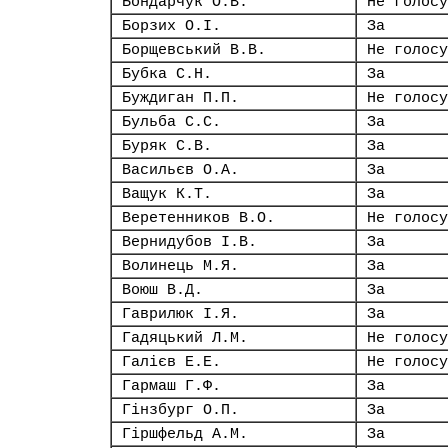
Бондарчук О.В.
Не голосу
Борзих О.І.
За
Борщевський В.В.
Не голосу
Бубка С.Н.
За
Буждиган П.П.
Не голосу
Бульба С.С.
За
Буряк С.В.
За
Васильєв О.А.
За
Ващук К.Т.
За
Веретенников В.О.
Не голосу
Вернидубов І.В.
За
Волинець М.Я.
За
Воюш В.Д.
За
Гаврилюк І.Я.
За
Гадяцький Л.М.
Не голосу
Галієв Е.Е.
Не голосу
Гармаш Г.Ф.
За
Гінзбург О.П.
За
Гіршфельд А.М.
За