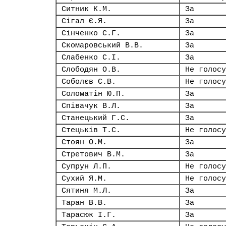
Ситник К.М.
За
Сігал Є.Я.
За
Сінченко С.Г.
За
Скомаровський В.В.
За
Слабенко С.І.
За
Слободян О.В.
Не голосу
Соболєв С.В.
Не голосу
Соломатін Ю.П.
За
Співачук В.Л.
За
Станецький Г.С.
За
Стецьків Т.С.
Не голосу
Стоян О.М.
За
Стретович В.М.
За
Супрун Л.П.
Не голосу
Сухий Я.М.
Не голосу
Сятиня М.Л.
За
Таран В.В.
За
Тарасюк І.Г.
За