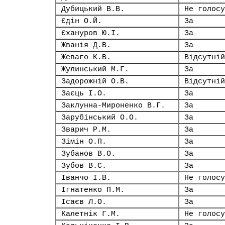
Дубицький В.В.
Не голосу
Єдін О.Й.
За
Єхануров Ю.І.
За
Жванія Д.В.
За
Жеваго К.В.
Відсутній
Жулинський М.Г.
За
Задорожній О.В.
Відсутній
Заєць І.О.
За
Заклунна-Мироненко В.Г.
За
Зарубінський О.О.
За
Зварич Р.М.
За
Зімін О.П.
За
Зубанов В.О.
За
Зубов В.С.
За
Іванчо І.В.
Не голосу
Ігнатенко П.М.
За
Ісаєв Л.О.
За
Калетнік Г.М.
Не голосу