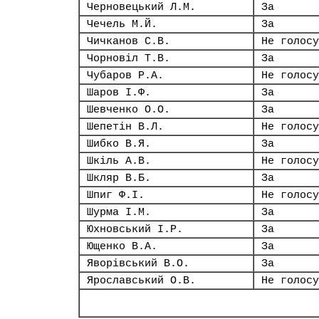
Черновецький Л.М.
За
Чечель М.Й.
За
Чичканов С.В.
Не голосу
Чорновіл Т.В.
За
Чубаров Р.А.
Не голосу
Шаров І.Ф.
За
Шевченко О.О.
За
Шепетін В.Л.
Не голосу
Шибко В.Я.
За
Шкіль А.В.
Не голосу
Шкляр В.Б.
За
Шпиг Ф.І.
Не голосу
Шурма І.М.
За
Юхновський І.Р.
За
Ющенко В.А.
За
Яворівський В.О.
За
Ярославський О.В.
Не голосу