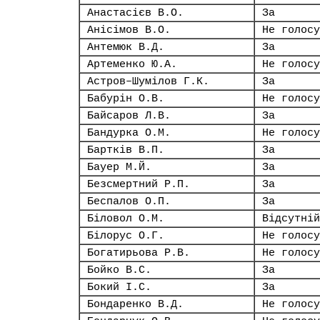
Анастасієв В.О.
За
Анісімов В.О.
Не голосу
Антемюк В.Д.
За
Артеменко Ю.А.
Не голосу
Астров–Шумілов Г.К.
За
Бабурін О.В.
Не голосу
Байсаров Л.В.
За
Бандурка О.М.
Не голосу
Бартків В.П.
За
Бауер М.Й.
За
Безсмертний Р.П.
За
Беспалов О.П.
За
Біловол О.М.
Відсутній
Білорус О.Г.
Не голосу
Богатирьова Р.В.
Не голосу
Бойко В.С.
За
Бокий І.С.
За
Бондаренко В.Д.
Не голосу