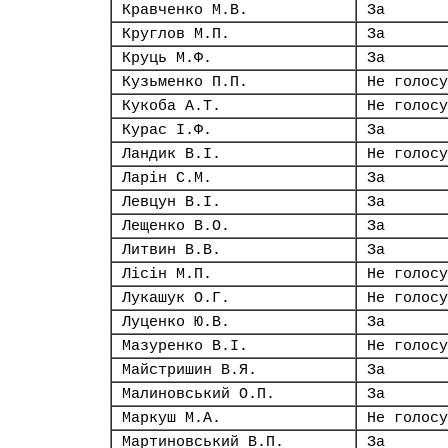
Кравченко М.В.
За
Круглов М.П.
За
Круць М.Ф.
За
Кузьменко П.П.
Не голосу
Кукоба А.Т.
Не голосу
Курас І.Ф.
За
Ландик В.І.
Не голосу
Ларін С.М.
За
Левцун В.І.
За
Лещенко В.О.
За
Литвин В.В.
За
Лісін М.П.
Не голосу
Лукашук О.Г.
Не голосу
Луценко Ю.В.
За
Мазуренко В.І.
Не голосу
Майстришин В.Я.
За
Малиновський О.П.
За
Маркуш М.А.
Не голосу
Мартиновський В.П.
За