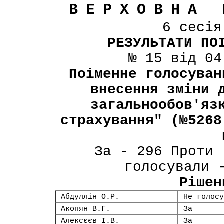
ВЕРХОВНА 
6 сесі
РЕЗУЛЬТАТИ ПО
№ 15 від 04
Поіменне голосуван
внесення зміни 
загальнообов'яз
страхування" (№5268
За - 296 Проти 
голосували 
Рішен
Абдуллін О.Р.
Не голосу
Акопян В.Г.
За
Алексєєв І.В.
За