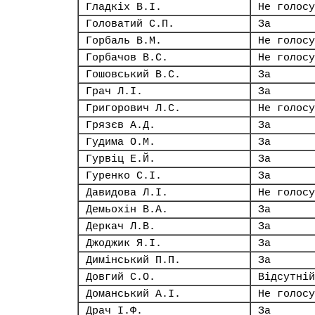
Гладкіх В.І.
Не голосу
Головатий С.П.
За
Горбаль В.М.
Не голосу
Горбачов В.С.
Не голосу
Гошовський В.С.
За
Грач Л.І.
За
Григорович Л.С.
Не голосу
Грязєв А.Д.
За
Гудима О.М.
За
Гурвіц Е.Й.
За
Гуренко С.І.
За
Давидова Л.І.
Не голосу
Демьохін В.А.
За
Деркач Л.В.
За
Джоджик Я.І.
За
Димінський П.П.
За
Довгий С.О.
Відсутній
Доманський А.І.
Не голосу
Драч І.Ф.
За