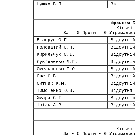
Цушко В.П.
За
Фракція 
Кількі
За - 0 Проти - 0 Утрималис
Білорус О.Г.
Відсутній
Головатий С.П.
Відсутній
Кирильчук Є.І.
Відсутній
Лук'яненко Л.Г.
Відсутній
Омельченко Г.О.
Відсутній
Сас С.В.
Відсутній
Ситник К.М.
Відсутній
Тимошенко Ю.В.
Відсутня
Хмара С.І.
Відсутній
Шкіль А.В.
Відсутній
Кількі
За - 6 Проти - 0 Утрималис