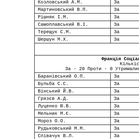
Козловський А.М.
За
Мартиновський В.П.
За
Рішняк І.М.
За
Самоплавський В.І.
За
Терещук С.М.
За
Шершун М.Х.
За
Фракція Соціа
Кількі
За - 20 Проти - 0 Утримали
Баранівський О.П.
За
Бульба С.С.
За
Вінський Й.В.
За
Грязєв А.Д.
За
Луценко Ю.В.
За
Мельник М.Є.
За
Мороз О.О.
За
Рудьковський М.М.
За
Співачук В.Л.
За