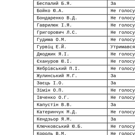
Беспалий Б.Я.
За
Бойко Ю.А.
Не голосу
Бондаренко В.Д.
Не голосу
Гаврилюк І.Я.
Не голосу
Григорович Л.С.
Не голосу
Гудима О.М.
Не голосу
Гурвіц Е.Й.
Утримався
Джоджик Я.І.
Не голосу
Єхануров Ю.І.
Не голосу
Жебрівський П.І.
Не голосу
Жулинський М.Г.
За
Заєць І.О.
За
Зімін О.П.
Не голосу
Івченко О.Г.
Не голосу
Капустін В.В.
За
Катеринчук М.Д.
Не голосу
Кендзьор Я.М.
За
Ключковський Ю.Б.
Не голосу
Король В.М.
Не голосу