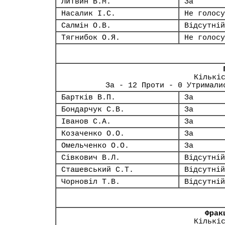
Литвин В.М.
За
Насалик І.С.
Не голосу
Салмін О.В.
Відсутній
Тягнибок О.Я.
Не голосу
Кількі
За - 12 Проти - 0 Утримали
Бартків В.П.
За
Бондарчук С.В.
За
Іванов С.А.
За
Козаченко О.О.
За
Омельченко О.О.
За
Сівкович В.Л.
Відсутній
Сташевський С.Т.
Відсутній
Чорновіл Т.В.
Відсутній
Фрак
Кількі