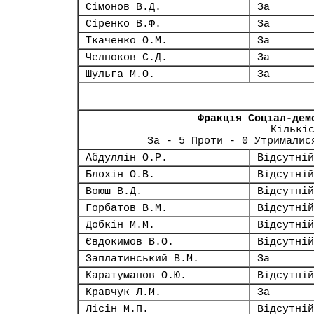
Сімонов В.Д.
За
Сіренко В.Ф.
За
Ткаченко О.М.
За
Челноков С.Д.
За
Шульга М.О.
За
Фракція Соціал-дем
Кількі
За - 5 Проти - 0 Утрималис
Абдуллін О.Р.
Відсутній
Блохін О.В.
Відсутній
Воюш В.Д.
Відсутній
Горбатов В.М.
Відсутній
Добкін М.М.
Відсутній
Євдокимов В.О.
Відсутній
Заплатинський В.М.
За
Каратуманов О.Ю.
Відсутній
Кравчук Л.М.
За
Лісін М.П.
Відсутній