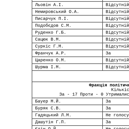
Льовін А.І.
Відсутній
Немировський О.А.
Відсутній
Писарчук П.І.
Відсутній
Подобєдов С.М.
Відсутній
Руденко Г.Б.
Відсутній
Сацюк В.М.
Відсутній
Суркіс Г.М.
Відсутній
Франчук А.Р.
За
Царенко О.М.
Відсутній
Шурма І.М.
Відсутній
Фракція політич
Кількі
За - 17 Проти - 0 Утримали
Бауер М.Й.
За
Буряк С.В.
За
Гадяцький Л.М.
Не голосу
Дашутін Г.П.
За