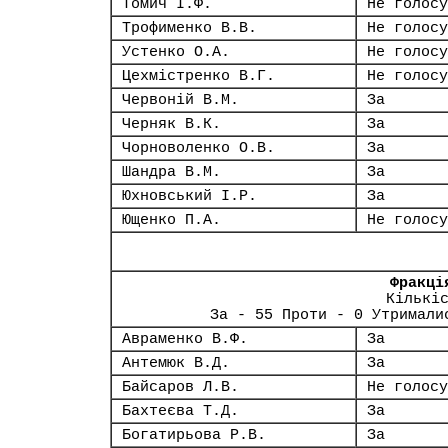
Томич І.Ф.
Не голосу
Трофименко В.В.
Не голосу
Устенко О.А.
Не голосу
Цехмістренко В.Г.
Не голосу
Червоній В.М.
За
Черняк В.К.
За
Чорноволенко О.В.
За
Шандра В.М.
За
Юхновський І.Р.
За
Ющенко П.А.
Не голосу
Фракці
Кількі
За - 55 Проти - 0 Утримали
Авраменко В.Ф.
За
Антемюк В.Д.
За
Байсаров Л.В.
Не голосу
Бахтеєва Т.Д.
За
Богатирьова Р.В.
За