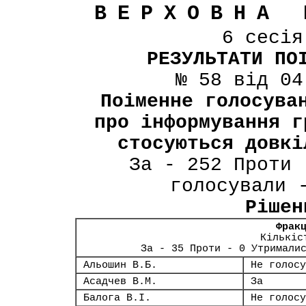
ВЕРХОВНА 
6 сесі
РЕЗУЛЬТАТИ ПО
№ 58 від 04
Поіменне голосува
про інформування г
стосуються довкі
За - 252 Проти 
голосували 
Рішен
Фрак
Кількіс
За - 35 Проти - 0 Утримали
Альошин В.Б.
Не голосу
Асадчев В.М.
За
Балога В.І.
Не голосу