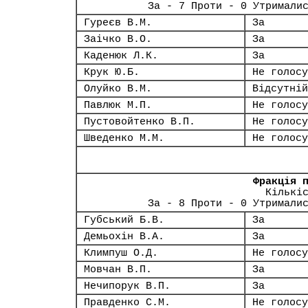
За - 7 Проти - 0 Утримали
Гуреєв В.М.
За
Заічко В.О.
За
Каденюк Л.К.
За
Крук Ю.Б.
Не голосу
Олуйко В.М.
Відсутній
Павлюк М.П.
Не голосу
Пустовойтенко В.П.
Не голосу
Шведенко М.М.
Не голосу
Фракція 
Кількі
За - 8 Проти - 0 Утримали
Губський Б.В.
За
Демьохін В.А.
За
Климпуш О.Д.
Не голосу
Мовчан В.П.
За
Нечипорук В.П.
За
Правденко С.М.
Не голосу