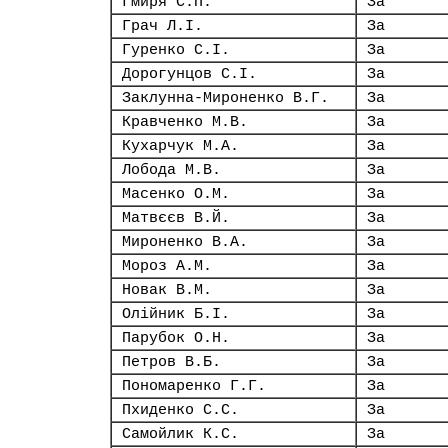
Гмиря С.П.
За
Грач Л.І.
За
Гуренко С.І.
За
Дорогунцов С.І.
За
Заклунна-Мироненко В.Г.
За
Кравченко М.В.
За
Кухарчук М.А.
За
Лобода М.В.
За
Масенко О.М.
За
Матвєєв В.Й.
За
Мироненко В.А.
За
Мороз А.М.
За
Новак В.М.
За
Олійник Б.І.
За
Парубок О.Н.
За
Петров В.Б.
За
Пономаренко Г.Г.
За
Пхиденко С.С.
За
Самойлик К.С.
За