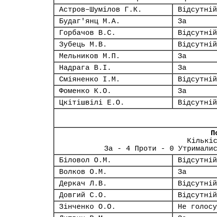
Астров–Шумілов Г.К.
Відсутній
Будаг'янц М.А.
За
Горбачов В.С.
Відсутній
Зубець М.В.
Відсутній
Мельников М.П.
За
Надрага В.І.
За
Сміяненко І.М.
Відсутній
Фоменко К.О.
За
Цкітішвілі Е.О.
Відсутній
П
Кількі
За - 4 Проти - 0 Утримали
Біловол О.М.
Відсутній
Волков О.М.
За
Деркач Л.В.
Відсутній
Довгий С.О.
Відсутній
Зінченко О.О.
Не голосу