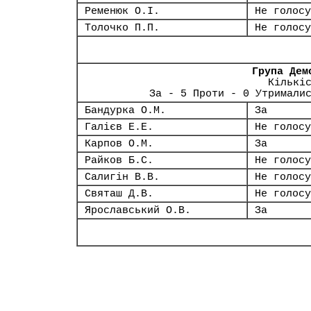
Ременюк О.І.
Не голосу
Толочко П.П.
Не голосу
Група Дем
Кількі
За - 5 Проти - 0 Утримали
Бандурка О.М.
За
Галієв Е.Е.
Не голосу
Карпов О.М.
За
Райков Б.С.
Не голосу
Салигін В.В.
Не голосу
Святаш Д.В.
Не голосу
Ярославський О.В.
За