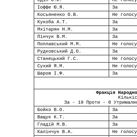
Єдін О.Й.
Не голосу
Іоффе Ю.Я.
За
Косьяненко О.В.
Не голосу
Кукоба А.Т.
За
Мхітарян Н.М.
За
Пінчук В.М.
За
Поплавський М.М.
Не голосу
Рудковський Д.О.
За
Станецький Г.С.
Не голосу
Сухий Я.М.
Не голосу
Шаров І.Ф.
За
Фракція Народн
Кількі
За - 19 Проти - 0 Утримали
Бойко В.О.
За
Ващук К.Т.
За
Гладій М.В.
За
Калінчук В.А.
Не голосу