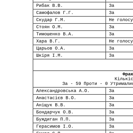
Рибак В.В.
За
Самофалов Г.Г.
За
Скудар Г.М.
Не голосу
Стоян О.М.
За
Тимошенко В.А.
За
Хара В.Г.
Не голосу
Царьов О.А.
За
Шкіря І.М.
За
Фра
Кількі
За - 59 Проти - 0 Утримали
Александровська А.О.
За
Анастасієв В.О.
За
Аніщук В.В.
За
Бондарчук О.В.
За
Буждиган П.П.
За
Герасимов І.О.
За