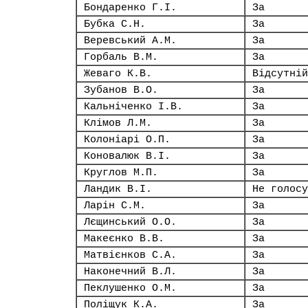
Бондаренко Г.І.
За
Бубка С.Н.
За
Веревський А.М.
За
Горбаль В.М.
За
Жеваго К.В.
Відсутній
Зубанов В.О.
За
Кальніченко І.В.
За
Клімов Л.М.
За
Колоніарі О.П.
За
Коновалюк В.І.
За
Круглов М.П.
За
Ландик В.І.
Не голосу
Ларін С.М.
За
Лєщинський О.О.
За
Макеєнко В.В.
За
Матвієнков С.А.
За
Наконечний В.Л.
За
Пеклушенко О.М.
За
Поліщук К.А.
За