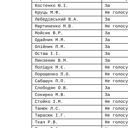
Костенко Ю.І.
За
Круць М.Ф.
Не голосу
Лебедівський В.А.
За
Мартиненко М.В.
Не голосу
Мойсик В.Р.
За
Одайник М.М.
За
Олійник П.М.
За
Осташ І.І.
За
Пинзеник В.М.
За
Поліщук М.Є.
Не голосу
Порошенко П.О.
Не голосу
Сабашук П.П.
Не голосу
Слободян О.В.
За
Сокирко М.В.
За
Стойко І.М.
Не голосу
Танюк Л.С.
Не голосу
Тарасюк І.Г.
Не голосу
Ткач Р.В.
Не голосу