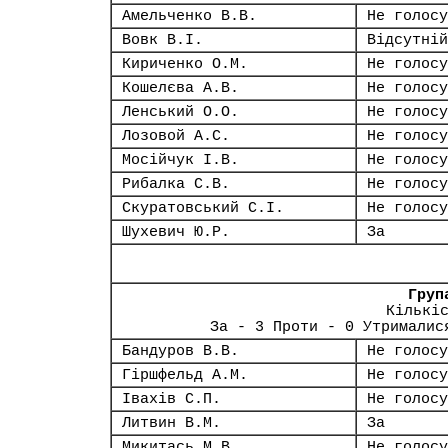
Амельченко В.В.
Не голосу
Вовк В.І.
Відсутній
Кириченко О.М.
Не голосу
Кошелєва А.В.
Не голосу
Ленський О.О.
Не голосу
Лозовой А.С.
Не голосу
Мосійчук І.В.
Не голосу
Рибалка С.В.
Не голосу
Скуратовський С.І.
Не голосу
Шухевич Ю.Р.
За
Груп
Кількі
За - 3 Проти - 0 Утрималис
Бандуров В.В.
Не голосу
Гіршфельд А.М.
Не голосу
Івахів С.П.
Не голосу
Литвин В.М.
За
Микитась М.В.
Не голосу