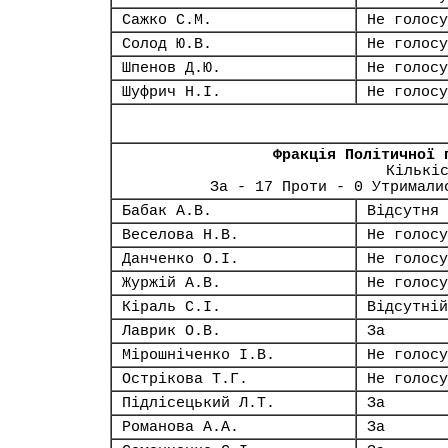
Сажко С.М.
Не голосу
Солод Ю.В.
Не голосу
Шпенов Д.Ю.
Не голосу
Шуфрич Н.І.
Не голосу
Фракція Політичної 
Кількі
За - 17 Проти - 0 Утримали
Бабак А.В.
Відсутня
Веселова Н.В.
Не голосу
Данченко О.І.
Не голосу
Журжій А.В.
Не голосу
Кіраль С.І.
Відсутній
Лаврик О.В.
За
Мірошніченко І.В.
Не голосу
Острікова Т.Г.
Не голосу
Підлісецький Л.Т.
За
Романова А.А.
За