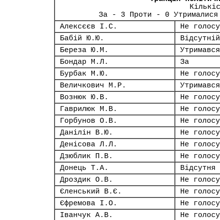
Кількі
За - 3 Проти - 0 Утрималися
Алексєєв І.С.
Не голосу
Бабій Ю.Ю.
Відсутній
Береза Ю.М.
Утримався
Бондар М.Л.
За
Бурбак М.Ю.
Не голосу
Величкович М.Р.
Утримався
Вознюк Ю.В.
Не голосу
Гаврилюк М.В.
Не голосу
Горбунов О.В.
Не голосу
Данілін В.Ю.
Не голосу
Денісова Л.Л.
Не голосу
Дзюблик П.В.
Не голосу
Донець Т.А.
Відсутня
Дроздик О.В.
Не голосу
Єленський В.Є.
Не голосу
Єфремова І.О.
Не голосу
Іванчук А.В.
Не голосу