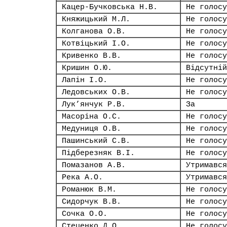
Кацер-Бучковська Н.В.
Не голосу
Княжицький М.Л.
Не голосу
Колганова О.В.
Не голосу
Котвіцький І.О.
Не голосу
Кривенко В.В.
Не голосу
Кришин О.Ю.
Відсутній
Лапін І.О.
Не голосу
Ледовських О.В.
Не голосу
Лук’янчук Р.В.
За
Масоріна О.С.
Не голосу
Медуниця О.В.
Не голосу
Пашинський С.В.
Не голосу
Підберезняк В.І.
Не голосу
Помазанов А.В.
Утримався
Река А.О.
Утримався
Романюк В.М.
Не голосу
Сидорчук В.В.
Не голосу
Сочка О.О.
Не голосу
Стеценко Д.О.
Не голосу