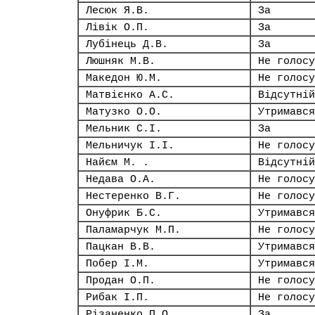
Лесюк Я.В.
За
Лівік О.П.
За
Лубінець Д.В.
За
Люшняк М.В.
Не голосу
Македон Ю.М.
Не голосу
Матвієнко А.С.
Відсутній
Матузко О.О.
Утримався
Мельник С.І.
За
Мельничук І.І.
Не голосу
Найєм М. .
Відсутній
Недава О.А.
Не голосу
Нестеренко В.Г.
Не голосу
Онуфрик Б.С.
Утримався
Паламарчук М.П.
Не голосу
Пацкан В.В.
Утримався
Побер І.М.
Утримався
Продан О.П.
Не голосу
Рибак І.П.
Не голосу
Різаненко П.О.
За