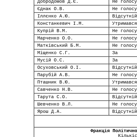
Добродомов Д.Є.
Не голосу
Єднак О.В.
Не голосу
Іллєнко А.Ю.
Відсутній
Констанкевич І.М.
Утримався
Купрій В.М.
Не голосу
Марченко О.О.
Не голосу
Матківський Б.М.
Не голосу
Міщенко С.Г.
За
Мусій О.С.
За
Осуховський О.І.
Відсутній
Парубій А.В.
Не голосу
Пташник В.Ю.
Утримався
Савченко Н.В.
Не голосу
Тарута С.О.
Відсутній
Шевченко В.Л.
Не голосу
Ярош Д.А.
Відсутній
Фракція Політичн
Кількі