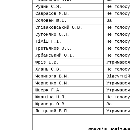
Рудик С.Я.
Не голосу
Саврасов М.В.
Не голосу
Соловей Ю.І.
За
Співаковський О.В.
Не голосу
Сугоняко О.Л.
Не голосу
Тіміш Г.І.
Не голосу
Третьяков О.Ю.
Не голосу
Урбанський О.І.
Не голосу
Фріз І.В.
Утримався
Хлань С.В.
Не голосу
Чепинога В.М.
Відсутній
Черненко О.М.
Утримався
Шверк Г.А.
Утримався
Южаніна Н.П.
Не голосу
Юринець О.В.
За
Яніцький В.П.
Утримався
Фракція Політич