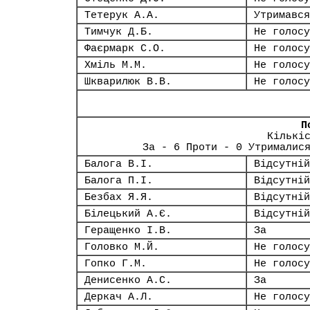
Тетерук А.А.
Утримався
Тимчук Д.Б.
Не голосу
Фаєрмарк С.О.
Не голосу
Хміль М.М.
Не голосу
Шкварилюк В.В.
Не голосу
П
Кількі
За - 6 Проти - 0 Утрималис
Балога В.І.
Відсутній
Балога П.І.
Відсутній
Безбах Я.Я.
Відсутній
Білецький А.Є.
Відсутній
Геращенко І.В.
За
Головко М.Й.
Не голосу
Гопко Г.М.
Не голосу
Денисенко А.С.
За
Деркач А.Л.
Не голосу