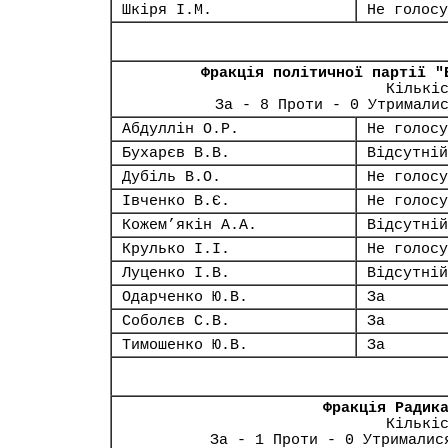
Шкіря І.М.
Не голосу
Фракція політичної партії "
Кількі
За - 8 Проти - 0 Утримали
Абдуллін О.Р.
Не голосу
Бухарєв В.В.
Відсутній
Дубіль В.О.
Не голосу
Івченко В.Є.
Не голосу
Кожем’якін А.А.
Відсутній
Крулько І.І.
Не голосу
Луценко І.В.
Відсутній
Одарченко Ю.В.
За
Соболєв С.В.
За
Тимошенко Ю.В.
За
Фракція Радик
Кількі
За - 1 Проти - 0 Утрималис