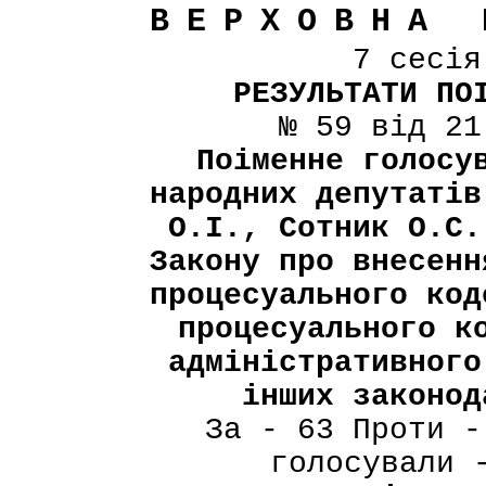
ВЕРХОВНА 
7 сесі
РЕЗУЛЬТАТИ ПО
№ 59 від 21
Поіменне голосу
народних депутатів
О.І., Сотник О.С.
Закону про внесенн
процесуального код
процесуального к
адміністративного
інших законод
За - 63 Проти -
голосували 