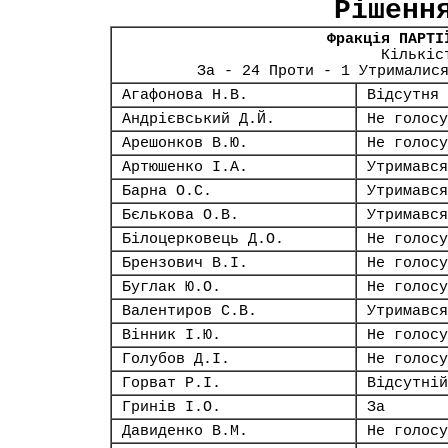
Рішенн
Фракція ПАРТІ
Кількіс
За - 24 Проти - 1 Утрималис
Агафонова Н.В.
Відсутня
Андрієвський Д.Й.
Не голосу
Арешонков В.Ю.
Не голосу
Артюшенко І.А.
Утримався
Барна О.С.
Утримався
Бєлькова О.В.
Утримався
Білоцерковець Д.О.
Не голосу
Брензович В.І.
Не голосу
Буглак Ю.О.
Не голосу
Валентиров С.В.
Утримався
Вінник І.Ю.
Не голосу
Голубов Д.І.
Не голосу
Горват Р.І.
Відсутній
Гринів І.О.
За
Давиденко В.М.
Не голосу