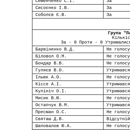
Семенченко С.І.
За
Сисоєнко І.В.
За
Соболєв Є.В.
За
Група "П
Кількі
За - 0 Проти - 0 Утрималис
Барвіненко В.Д.
Не голосу
Біловол О.М.
Не голосу
Бондар В.В.
Не голосу
Гуляєв В.О.
Утримався
Ільюк А.О.
Не голосу
Кіссе А.І.
Утримався
Кулініч О.І.
Утримався
Мисик В.Ю.
Не голосу
Остапчук В.М.
Утримався
Пресман О.С.
Не голосу
Святаш Д.В.
Відсутній
Шаповалов Ю.А.
Не голосу