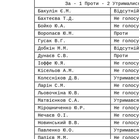
За - 1 Проти - 2 Утрималис
Бакулін Є.М.
Відсутній
Бахтеєва Т.Д.
Не голосу
Бойко Ю.А.
Не голосу
Воропаєв Ю.М.
Проти
Гусак В.Г.
Не голосу
Добкін М.М.
Відсутній
Дунаєв С.В.
Проти
Іоффе Ю.Я.
Не голосу
Кісельов А.М.
Не голосу
Колєсніков Д.В.
Утримався
Ларін С.М.
Не голосу
Льовочкіна Ю.В.
Не голосу
Матвієнков С.А.
Утримався
Мірошниченко Ю.Р.
Не голосу
Нечаєв О.І.
Не голосу
Новинський В.В.
Не голосу
Павленко Ю.О.
Утримався
Папієв М.М.
Не голосу