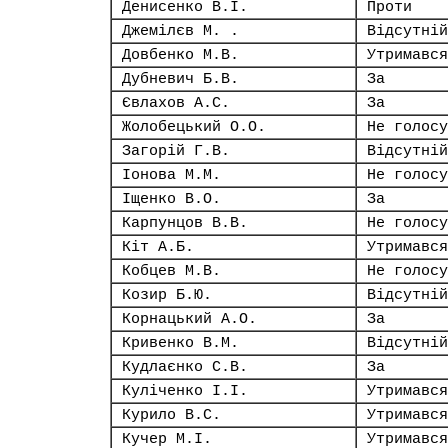
Денисенко В.І.
Проти
Джемілєв М. .
Відсутній
Довбенко М.В.
Утримався
Дубневич Б.В.
За
Євлахов А.С.
За
Жолобецький О.О.
Не голосу
Загорій Г.В.
Відсутній
Іонова М.М.
Не голосу
Іщенко В.О.
За
Карпунцов В.В.
Не голосу
Кіт А.Б.
Утримався
Кобцев М.В.
Не голосу
Козир Б.Ю.
Відсутній
Корнацький А.О.
За
Кривенко В.М.
Відсутній
Кудлаєнко С.В.
За
Куліченко І.І.
Утримався
Курило В.С.
Утримався
Кучер М.І.
Утримався