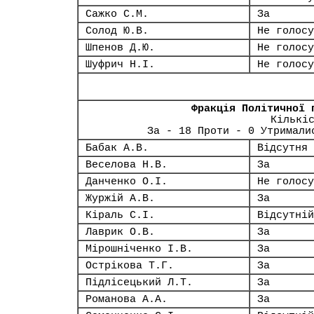
Сажко С.М.
За
Солод Ю.В.
Не голосу
Шпенов Д.Ю.
Не голосу
Шуфрич Н.І.
Не голосу
Фракція Політичної 
Кількі
За - 18 Проти - 0 Утримали
Бабак А.В.
Відсутня
Веселова Н.В.
За
Данченко О.І.
Не голосу
Журжій А.В.
За
Кіраль С.І.
Відсутній
Лаврик О.В.
За
Мірошніченко І.В.
За
Острікова Т.Г.
За
Підлісецький Л.Т.
За
Романова А.А.
За