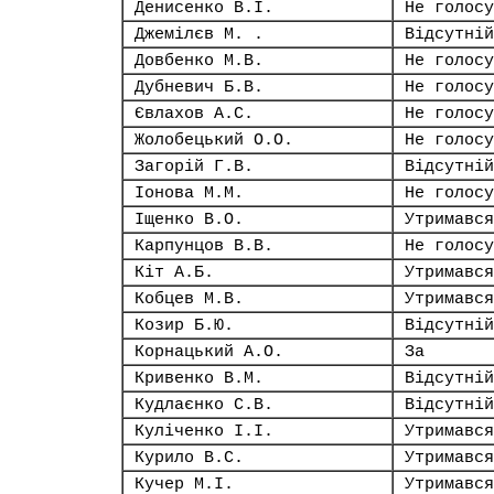
Денисенко В.І.
Не голосу
Джемілєв М. .
Відсутній
Довбенко М.В.
Не голосу
Дубневич Б.В.
Не голосу
Євлахов А.С.
Не голосу
Жолобецький О.О.
Не голосу
Загорій Г.В.
Відсутній
Іонова М.М.
Не голосу
Іщенко В.О.
Утримався
Карпунцов В.В.
Не голосу
Кіт А.Б.
Утримався
Кобцев М.В.
Утримався
Козир Б.Ю.
Відсутній
Корнацький А.О.
За
Кривенко В.М.
Відсутній
Кудлаєнко С.В.
Відсутній
Куліченко І.І.
Утримався
Курило В.С.
Утримався
Кучер М.І.
Утримався