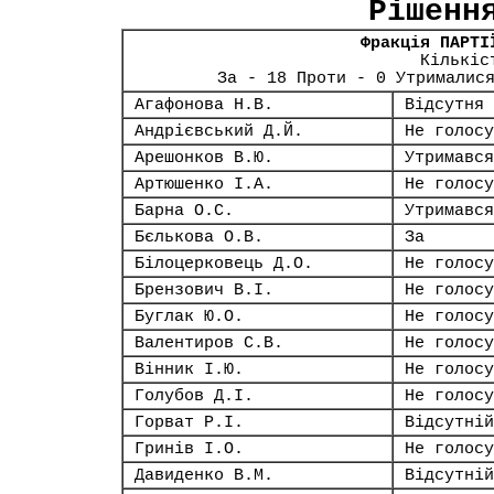
Рішенн
Фракція ПАРТІ
Кількіс
За - 18 Проти - 0 Утрималис
Агафонова Н.В.
Відсутня
Андрієвський Д.Й.
Не голосу
Арешонков В.Ю.
Утримався
Артюшенко І.А.
Не голосу
Барна О.С.
Утримався
Бєлькова О.В.
За
Білоцерковець Д.О.
Не голосу
Брензович В.І.
Не голосу
Буглак Ю.О.
Не голосу
Валентиров С.В.
Не голосу
Вінник І.Ю.
Не голосу
Голубов Д.І.
Не голосу
Горват Р.І.
Відсутній
Гринів І.О.
Не голосу
Давиденко В.М.
Відсутній