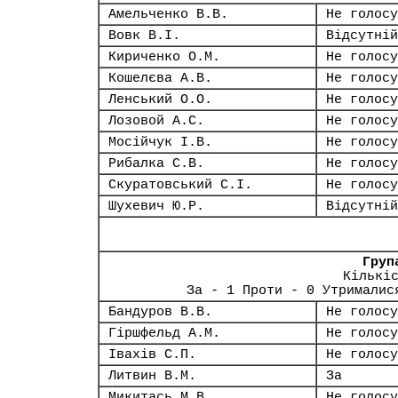
Амельченко В.В.
Не голосу
Вовк В.І.
Відсутній
Кириченко О.М.
Не голосу
Кошелєва А.В.
Не голосу
Ленський О.О.
Не голосу
Лозовой А.С.
Не голосу
Мосійчук І.В.
Не голосу
Рибалка С.В.
Не голосу
Скуратовський С.І.
Не голосу
Шухевич Ю.Р.
Відсутній
Груп
Кількі
За - 1 Проти - 0 Утрималис
Бандуров В.В.
Не голосу
Гіршфельд А.М.
Не голосу
Івахів С.П.
Не голосу
Литвин В.М.
За
Микитась М.В.
Не голосу