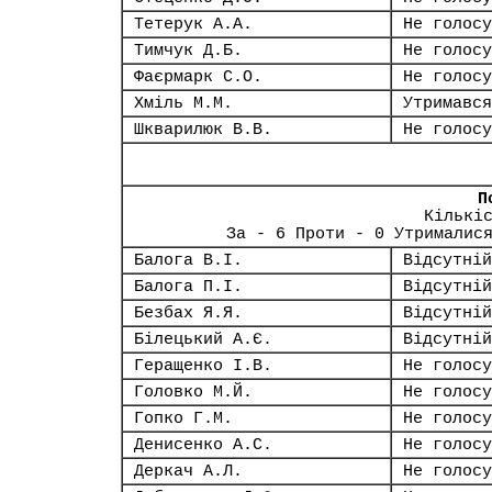
Тетерук А.А.
Не голосу
Тимчук Д.Б.
Не голосу
Фаєрмарк С.О.
Не голосу
Хміль М.М.
Утримався
Шкварилюк В.В.
Не голосу
П
Кількі
За - 6 Проти - 0 Утрималис
Балога В.І.
Відсутній
Балога П.І.
Відсутній
Безбах Я.Я.
Відсутній
Білецький А.Є.
Відсутній
Геращенко І.В.
Не голосу
Головко М.Й.
Не голосу
Гопко Г.М.
Не голосу
Денисенко А.С.
Не голосу
Деркач А.Л.
Не голосу