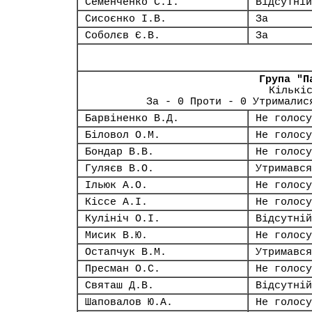
Семенченко С.І.
Відсутній
Сисоєнко І.В.
За
Соболєв Є.В.
За
Група "П
Кількі
За - 0 Проти - 0 Утрималис
Барвіненко В.Д.
Не голосу
Біловол О.М.
Не голосу
Бондар В.В.
Не голосу
Гуляєв В.О.
Утримався
Ільюк А.О.
Не голосу
Кіссе А.І.
Не голосу
Кулініч О.І.
Відсутній
Мисик В.Ю.
Не голосу
Остапчук В.М.
Утримався
Пресман О.С.
Не голосу
Святаш Д.В.
Відсутній
Шаповалов Ю.А.
Не голосу