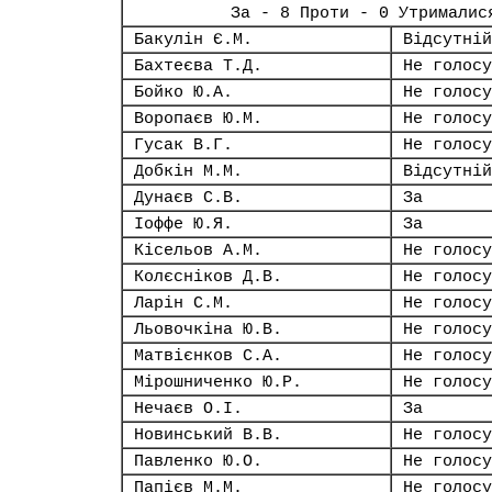
За - 8 Проти - 0 Утрималис
Бакулін Є.М.
Відсутній
Бахтеєва Т.Д.
Не голосу
Бойко Ю.А.
Не голосу
Воропаєв Ю.М.
Не голосу
Гусак В.Г.
Не голосу
Добкін М.М.
Відсутній
Дунаєв С.В.
За
Іоффе Ю.Я.
За
Кісельов А.М.
Не голосу
Колєсніков Д.В.
Не голосу
Ларін С.М.
Не голосу
Льовочкіна Ю.В.
Не голосу
Матвієнков С.А.
Не голосу
Мірошниченко Ю.Р.
Не голосу
Нечаєв О.І.
За
Новинський В.В.
Не голосу
Павленко Ю.О.
Не голосу
Папієв М.М.
Не голосу