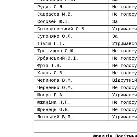
Рудик С.Я.
Не голосу
Саврасов М.В.
Не голосу
Соловей Ю.І.
За
Співаковський О.В.
Утримався
Сугоняко О.Л.
За
Тіміш Г.І.
Утримався
Третьяков О.Ю.
Не голосу
Урбанський О.І.
Не голосу
Фріз І.В.
Не голосу
Хлань С.В.
Не голосу
Чепинога В.М.
Відсутній
Черненко О.М.
Не голосу
Шверк Г.А.
Утримався
Южаніна Н.П.
Не голосу
Юринець О.В.
Не голосу
Яніцький В.П.
Утримався
Фракція Політич