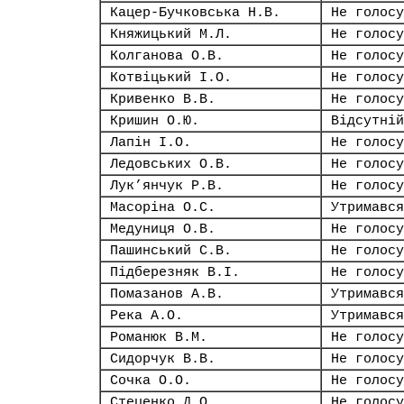
Кацер-Бучковська Н.В.
Не голосу
Княжицький М.Л.
Не голосу
Колганова О.В.
Не голосу
Котвіцький І.О.
Не голосу
Кривенко В.В.
Не голосу
Кришин О.Ю.
Відсутній
Лапін І.О.
Не голосу
Ледовських О.В.
Не голосу
Лук’янчук Р.В.
Не голосу
Масоріна О.С.
Утримався
Медуниця О.В.
Не голосу
Пашинський С.В.
Не голосу
Підберезняк В.І.
Не голосу
Помазанов А.В.
Утримався
Река А.О.
Утримався
Романюк В.М.
Не голосу
Сидорчук В.В.
Не голосу
Сочка О.О.
Не голосу
Стеценко Д.О.
Не голосу