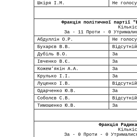
Шкіря І.М.
Не голосу
Фракція політичної партії "
Кількі
За - 11 Проти - 0 Утримали
Абдуллін О.Р.
Не голосу
Бухарєв В.В.
Відсутній
Дубіль В.О.
За
Івченко В.Є.
За
Кожем’якін А.А.
За
Крулько І.І.
За
Луценко І.В.
Відсутній
Одарченко Ю.В.
За
Соболєв С.В.
Відсутній
Тимошенко Ю.В.
За
Фракція Радик
Кількі
За - 0 Проти - 0 Утрималис