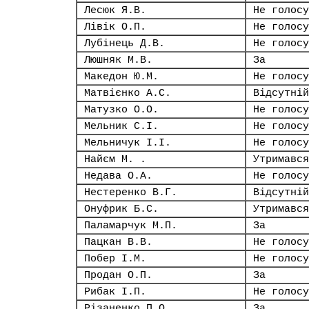
Лесюк Я.В.
Не голосу
Лівік О.П.
Не голосу
Лубінець Д.В.
Не голосу
Люшняк М.В.
За
Македон Ю.М.
Не голосу
Матвієнко А.С.
Відсутній
Матузко О.О.
Не голосу
Мельник С.І.
Не голосу
Мельничук І.І.
Не голосу
Найєм М. .
Утримався
Недава О.А.
Не голосу
Нестеренко В.Г.
Відсутній
Онуфрик Б.С.
Утримався
Паламарчук М.П.
За
Пацкан В.В.
Не голосу
Побер І.М.
Не голосу
Продан О.П.
За
Рибак І.П.
Не голосу
Різаненко П.О.
За