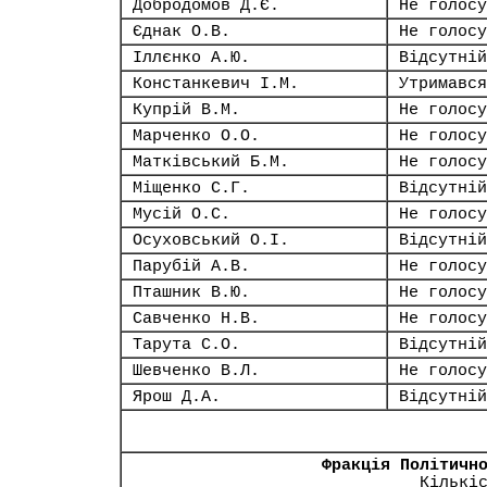
Добродомов Д.Є.
Не голосу
Єднак О.В.
Не голосу
Іллєнко А.Ю.
Відсутній
Констанкевич І.М.
Утримався
Купрій В.М.
Не голосу
Марченко О.О.
Не голосу
Матківський Б.М.
Не голосу
Міщенко С.Г.
Відсутній
Мусій О.С.
Не голосу
Осуховський О.І.
Відсутній
Парубій А.В.
Не голосу
Пташник В.Ю.
Не голосу
Савченко Н.В.
Не голосу
Тарута С.О.
Відсутній
Шевченко В.Л.
Не голосу
Ярош Д.А.
Відсутній
Фракція Політичн
Кількі