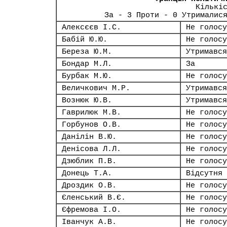
Кількі
За - 3 Проти - 0 Утрималис
Алексєєв І.С.
Не голосу
Бабій Ю.Ю.
Не голосу
Береза Ю.М.
Утримався
Бондар М.Л.
За
Бурбак М.Ю.
Не голосу
Величкович М.Р.
Утримався
Вознюк Ю.В.
Утримався
Гаврилюк М.В.
Не голосу
Горбунов О.В.
Не голосу
Данілін В.Ю.
Не голосу
Денісова Л.Л.
Не голосу
Дзюблик П.В.
Не голосу
Донець Т.А.
Відсутня
Дроздик О.В.
Не голосу
Єленський В.Є.
Не голосу
Єфремова І.О.
Не голосу
Іванчук А.В.
Не голосу