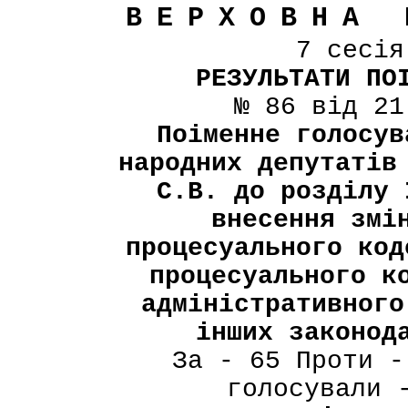
ВЕРХОВНА 
7 сесі
РЕЗУЛЬТАТИ ПО
№ 86 від 21
Поіменне голосув
народних депутатів
С.В. до розділу 
внесення змі
процесуального код
процесуального к
адміністративного
інших законод
За - 65 Проти -
голосували 