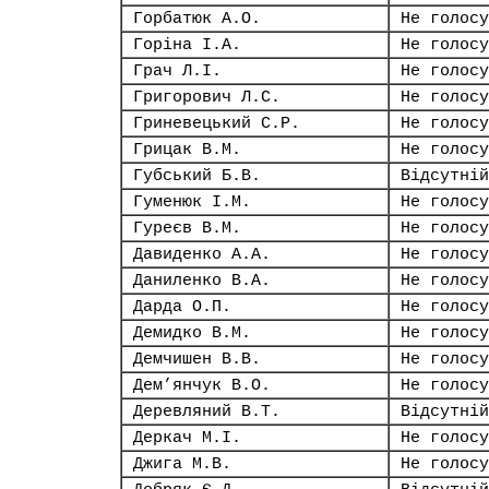
Горбатюк А.О.
Не голосу
Горіна І.А.
Не голосу
Грач Л.І.
Не голосу
Григорович Л.С.
Не голосу
Гриневецький С.Р.
Не голосу
Грицак В.М.
Не голосу
Губський Б.В.
Відсутній
Гуменюк І.М.
Не голосу
Гуреєв В.М.
Не голосу
Давиденко А.А.
Не голосу
Даниленко В.А.
Не голосу
Дарда О.П.
Не голосу
Демидко В.М.
Не голосу
Демчишен В.В.
Не голосу
Дем’янчук В.О.
Не голосу
Деревляний В.Т.
Відсутній
Деркач М.І.
Не голосу
Джига М.В.
Не голосу