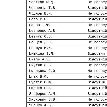
Чертков Ю.Д.
Не голосу
Чорновіл Т.В.
Відсутній
Чуднов В.М.
Не голосу
Шаго Є.П.
Відсутній
Шаров І.Ф.
Не голосу
Шевченко А.В.
Відсутній
Шевчук С.В.
Відсутній
Шенцев Д.О.
Не голосу
Шершун М.Х.
Не голосу
Шишкіна З.Л.
Відсутня
Шкіль А.В.
Відсутній
Шкутяк З.В.
Не голосу
Шмельова С.О.
Не голосу
Шпак В.Ф.
Не голосу
Шустік О.Ю.
Відсутня
Ющенко П.А.
Відсутній
Ягоферов А.М.
Відсутній
Янукович В.В.
Не голосу
Яценко А.В.
Відсутній