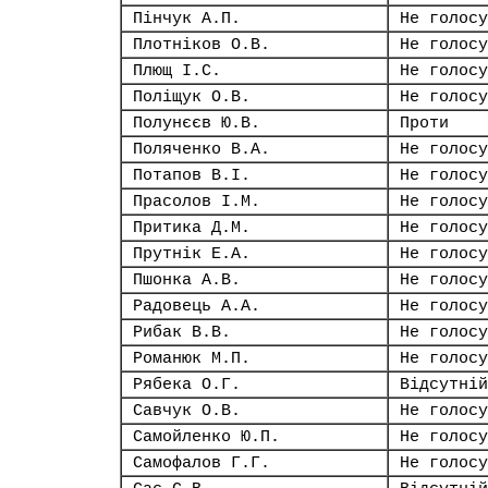
Пінчук А.П.
Не голосу
Плотніков О.В.
Не голосу
Плющ І.С.
Не голосу
Поліщук О.В.
Не голосу
Полунєєв Ю.В.
Проти
Поляченко В.А.
Не голосу
Потапов В.І.
Не голосу
Прасолов І.М.
Не голосу
Притика Д.М.
Не голосу
Прутнік Е.А.
Не голосу
Пшонка А.В.
Не голосу
Радовець А.А.
Не голосу
Рибак В.В.
Не голосу
Романюк М.П.
Не голосу
Рябека О.Г.
Відсутній
Савчук О.В.
Не голосу
Самойленко Ю.П.
Не голосу
Самофалов Г.Г.
Не голосу