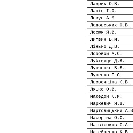
Лаврик О.В.
Лапін І.О.
Левус А.М.
Ледовських О.В.
Лесюк Я.В.
Литвин В.М.
Лінько Д.В.
Лозовой А.С.
Лубінець Д.В.
Лунченко В.В.
Луценко І.С.
Льовочкіна Ю.В.
Ляшко О.В.
Македон Ю.М.
Маркевич Я.В.
Мартовицький А.В
Масоріна О.С.
Матвієнков С.А.
Матейченко К.В.