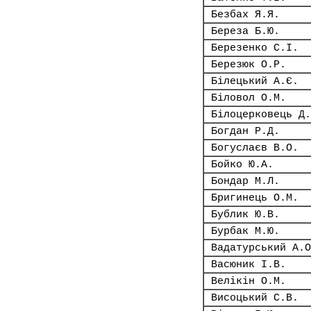
Безбах Я.Я.
Береза Б.Ю.
Березенко С.І.
Березюк О.Р.
Білецький А.Є.
Біловол О.М.
Білоцерковець Д.
Богдан Р.Д.
Богуслаєв В.О.
Бойко Ю.А.
Бондар М.Л.
Бригинець О.М.
Бублик Ю.В.
Бурбак М.Ю.
Вадатурський А.О
Васюник І.В.
Велікін О.М.
Висоцький С.В.