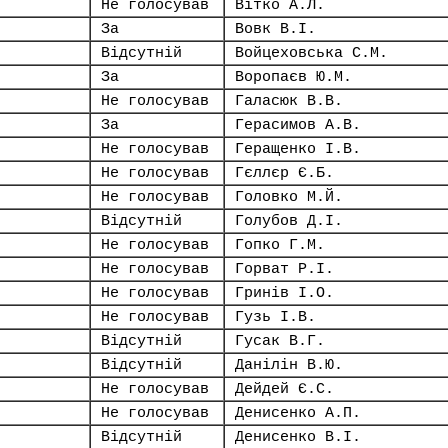
Не голосував
Вітко А.Л.
За
Вовк В.І.
Відсутній
Войцеховська С.М.
За
Воропаєв Ю.М.
Не голосував
Галасюк В.В.
За
Герасимов А.В.
Не голосував
Геращенко І.В.
Не голосував
Гєллєр Є.Б.
Не голосував
Головко М.Й.
Відсутній
Голубов Д.І.
Не голосував
Гопко Г.М.
Не голосував
Горват Р.І.
Не голосував
Гринів І.О.
Не голосував
Гузь І.В.
Відсутній
Гусак В.Г.
Відсутній
Данілін В.Ю.
Не голосував
Дейдей Є.С.
Не голосував
Денисенко А.П.
Відсутній
Денисенко В.І.