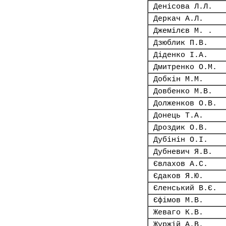
Денісова Л.Л.
Деркач А.Л.
Джемілєв М. .
Дзюблик П.В.
Діденко І.А.
Дмитренко О.М.
Добкін М.М.
Довбенко М.В.
Долженков О.В.
Донець Т.А.
Дроздик О.В.
Дубінін О.І.
Дубневич Я.В.
Євлахов А.С.
Єдаков Я.Ю.
Єленський В.Є.
Єфімов М.В.
Жеваго К.В.
Журжій А.В.