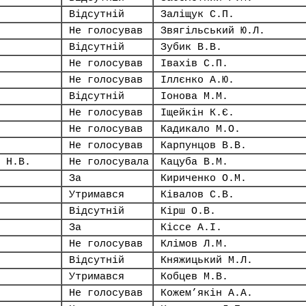
Відсутній
Заліщук С.П.
Не голосував
Звягільський Ю.Л.
Відсутній
Зубик В.В.
Не голосував
Івахів С.П.
Не голосував
Іллєнко А.Ю.
Відсутній
Іонова М.М.
Не голосував
Іщейкін К.Є.
Не голосував
Кадикало М.О.
Не голосував
Карпунцов В.В.
 Н.В.
Не голосувала
Кацуба В.М.
За
Кириченко О.М.
Утримався
Ківалов С.В.
Відсутній
Кірш О.В.
За
Кіссе А.І.
Не голосував
Клімов Л.М.
Відсутній
Княжицький М.Л.
Утримався
Кобцев М.В.
Не голосував
Кожем’якін А.А.