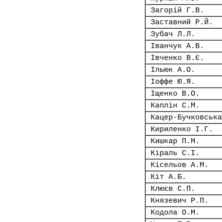
Загорій Г.В.
Заставний Р.Й.
Зубач Л.Л.
Іванчук А.В.
Івченко В.Є.
Ільюк А.О.
Іоффе Ю.Я.
Іщенко В.О.
Каплін С.М.
Кацер-Бучковська
Кириленко І.Г.
Кишкар П.М.
Кіраль С.І.
Кісельов А.М.
Кіт А.Б.
Клюєв С.П.
Князевич Р.П.
Кодола О.М.