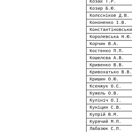
Козак Т.Р.
Козир Б.Ю.
Колєсніков Д.В.
Кононенко І.В.
Константіновськи
Королевська Н.Ю.
Корчик В.А.
Костенко П.П.
Кошелєва А.В.
Кривенко В.В.
Кривохатько В.В.
Кришин О.Ю.
Ксенжук О.С.
Кужель О.В.
Кулініч О.І.
Куніцин С.В.
Купрій В.М.
Курячий М.П.
Лабазюк С.П.