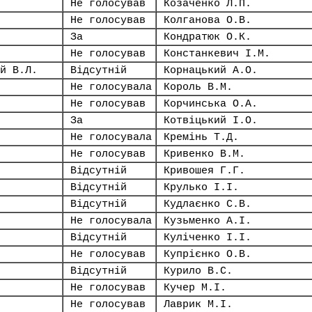
Не голосував
Козаченко Л.П.
Не голосував
Колганова О.В.
За
Кондратюк О.К.
Не голосував
Констанкевич І.М.
й В.Л.
Відсутній
Корнацький А.О.
Не голосувала
Король В.М.
Не голосував
Корчинська О.А.
За
Котвіцький І.О.
Не голосувала
Кремінь Т.Д.
Не голосував
Кривенко В.М.
Відсутній
Кривошея Г.Г.
Відсутній
Крулько І.І.
Відсутній
Кудлаєнко С.В.
Не голосувала
Кузьменко А.І.
Відсутній
Куліченко І.І.
Не голосував
Купрієнко О.В.
Відсутній
Курило В.С.
Не голосував
Кучер М.І.
Не голосував
Лаврик М.І.