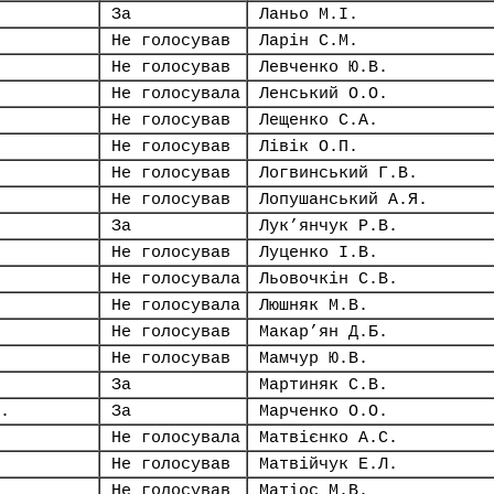
За
Ланьо М.І.
Не голосував
Ларін С.М.
Не голосував
Левченко Ю.В.
Не голосувала
Ленський О.О.
Не голосував
Лещенко С.А.
Не голосував
Лівік О.П.
Не голосував
Логвинський Г.В.
Не голосував
Лопушанський А.Я.
За
Лук’янчук Р.В.
Не голосував
Луценко І.В.
Не голосувала
Льовочкін С.В.
Не голосувала
Люшняк М.В.
Не голосував
Макар’ян Д.Б.
Не голосував
Мамчур Ю.В.
За
Мартиняк С.В.
.
За
Марченко О.О.
Не голосувала
Матвієнко А.С.
Не голосував
Матвійчук Е.Л.
Не голосував
Матіос М.В.