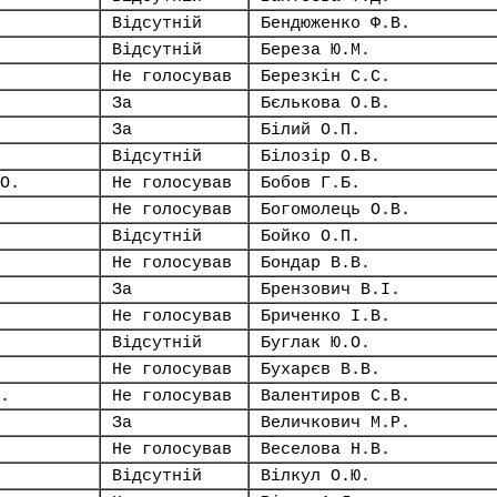
Відсутній
Бендюженко Ф.В.
Відсутній
Береза Ю.М.
Не голосував
Березкін С.С.
За
Бєлькова О.В.
За
Білий О.П.
Відсутній
Білозір О.В.
О.
Не голосував
Бобов Г.Б.
Не голосував
Богомолець О.В.
Відсутній
Бойко О.П.
Не голосував
Бондар В.В.
За
Брензович В.І.
Не голосував
Бриченко І.В.
Відсутній
Буглак Ю.О.
Не голосував
Бухарєв В.В.
.
Не голосував
Валентиров С.В.
За
Величкович М.Р.
Не голосував
Веселова Н.В.
Відсутній
Вілкул О.Ю.