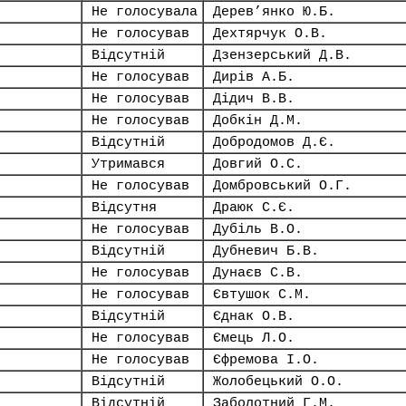
Не голосувала
Дерев’янко Ю.Б.
Не голосував
Дехтярчук О.В.
Відсутній
Дзензерський Д.В.
Не голосував
Дирів А.Б.
Не голосував
Дідич В.В.
Не голосував
Добкін Д.М.
Відсутній
Добродомов Д.Є.
Утримався
Довгий О.С.
Не голосував
Домбровський О.Г.
Відсутня
Драюк С.Є.
Не голосував
Дубіль В.О.
Відсутній
Дубневич Б.В.
Не голосував
Дунаєв С.В.
Не голосував
Євтушок С.М.
Відсутній
Єднак О.В.
Не голосував
Ємець Л.О.
Не голосував
Єфремова І.О.
Відсутній
Жолобецький О.О.
Відсутній
Заболотний Г.М.