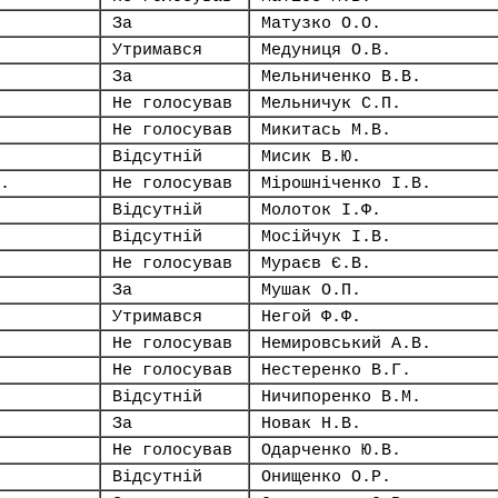
За
Матузко О.О.
Утримався
Медуниця О.В.
За
Мельниченко В.В.
Не голосував
Мельничук С.П.
Не голосував
Микитась М.В.
Відсутній
Мисик В.Ю.
.
Не голосував
Мірошніченко І.В.
Відсутній
Молоток І.Ф.
Відсутній
Мосійчук І.В.
Не голосував
Мураєв Є.В.
За
Мушак О.П.
Утримався
Негой Ф.Ф.
Не голосував
Немировський А.В.
Не голосував
Нестеренко В.Г.
Відсутній
Ничипоренко В.М.
За
Новак Н.В.
Не голосував
Одарченко Ю.В.
Відсутній
Онищенко О.Р.