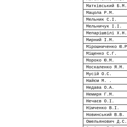
Матківський Б.М.
Мацола Р.М.
Мельник С.І.
Мельничук І.І.
Мепарішвілі Х.Н.
Мирний І.М.
Мірошниченко Ю.Р
Міщенко С.Г.
Мороко Ю.М.
Москаленко Я.М.
Мусій О.С.
Найєм М. .
Недава О.А.
Немиря Г.М.
Нечаєв О.І.
Німченко В.І.
Новинський В.В.
Омельянович Д.С.