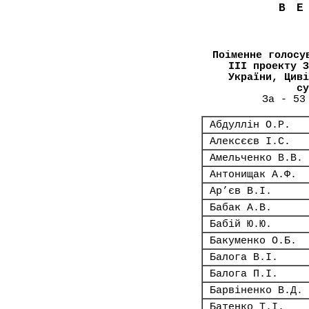
В
Поіменне голосу
III проекту З
України, Циві
су
За - 53
Абдуллін О.Р.
Алексєєв І.С.
Амельченко В.В.
Антонищак А.Ф.
Ар’єв В.І.
Бабак А.В.
Бабій Ю.Ю.
Бакуменко О.Б.
Балога В.І.
Балога П.І.
Барвіненко В.Д.
Батенко Т.І.