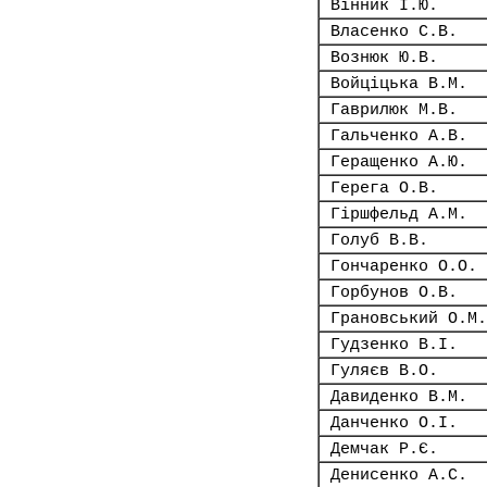
Вінник І.Ю.
Власенко С.В.
Вознюк Ю.В.
Войціцька В.М.
Гаврилюк М.В.
Гальченко А.В.
Геращенко А.Ю.
Герега О.В.
Гіршфельд А.М.
Голуб В.В.
Гончаренко О.О.
Горбунов О.В.
Грановський О.М.
Гудзенко В.І.
Гуляєв В.О.
Давиденко В.М.
Данченко О.І.
Демчак Р.Є.
Денисенко А.С.