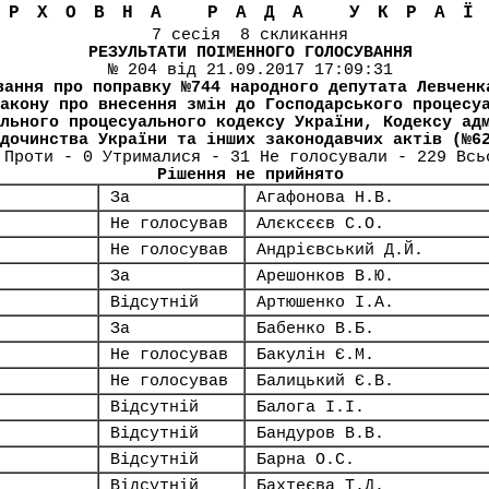
ЕРХОВНА РАДА УКРА
7 сесія 8 скликання
РЕЗУЛЬТАТИ ПОІМЕННОГО ГОЛОСУВАННЯ
№ 204 від 21.09.2017 17:09:31
вання про поправку №744 народного депутата Левченк
акону про внесення змін до Господарського процесу
льного процесуального кодексу України, Кодексу ад
дочинства України та інших законодавчих актів (№6
 Проти - 0 Утрималися - 31 Не голосували - 229 Всь
Рішення не прийнято
За
Агафонова Н.В.
Не голосував
Алєксєєв С.О.
Не голосував
Андрієвський Д.Й.
За
Арешонков В.Ю.
Відсутній
Артюшенко І.А.
За
Бабенко В.Б.
Не голосував
Бакулін Є.М.
Не голосував
Балицький Є.В.
Відсутній
Балога І.І.
Відсутній
Бандуров В.В.
Відсутній
Барна О.С.
Відсутній
Бахтеєва Т.Д.