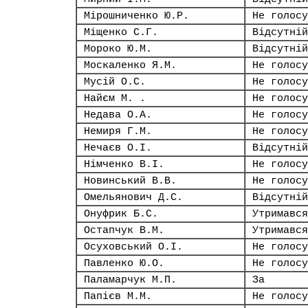
Мірошниченко Ю.Р.
Не голосу
Міщенко С.Г.
Відсутній
Мороко Ю.М.
Відсутній
Москаленко Я.М.
Не голосу
Мусій О.С.
Не голосу
Найєм М. .
Не голосу
Недава О.А.
Не голосу
Немиря Г.М.
Не голосу
Нечаєв О.І.
Відсутній
Німченко В.І.
Не голосу
Новинський В.В.
Не голосу
Омельянович Д.С.
Відсутній
Онуфрик Б.С.
Утримався
Остапчук В.М.
Утримався
Осуховський О.І.
Не голосу
Павленко Ю.О.
Не голосу
Паламарчук М.П.
За
Папієв М.М.
Не голосу