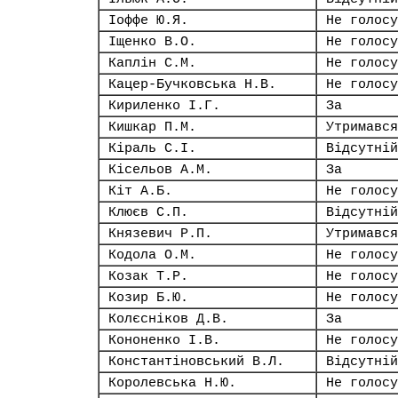
Іоффе Ю.Я.
Не голосу
Іщенко В.О.
Не голосу
Каплін С.М.
Не голосу
Кацер-Бучковська Н.В.
Не голосу
Кириленко І.Г.
За
Кишкар П.М.
Утримався
Кіраль С.І.
Відсутній
Кісельов А.М.
За
Кіт А.Б.
Не голосу
Клюєв С.П.
Відсутній
Князевич Р.П.
Утримався
Кодола О.М.
Не голосу
Козак Т.Р.
Не голосу
Козир Б.Ю.
Не голосу
Колєсніков Д.В.
За
Кононенко І.В.
Не голосу
Константіновський В.Л.
Відсутній
Королевська Н.Ю.
Не голосу