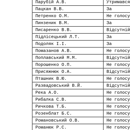
Парубій А.В.
Утримався
Пацкан В.В.
За
Петренко О.М.
Не голосу
Пинзеник В.М.
За
Писаренко В.В.
Відсутній
Підлісецький Л.Т.
За
Подоляк І.І.
За
Помазанов А.В.
Не голосу
Поплавський М.М.
Відсутній
Порошенко О.П.
Не голосу
Присяжнюк О.А.
Відсутній
Пташник В.Ю.
Не голосу
Развадовський В.Й.
Відсутній
Река А.О.
Не голосу
Рибалка С.В.
Не голосу
Ричкова Т.Б.
Не голосу
Розенблат Б.С.
Не голосу
Романовський О.В.
Не голосу
Романюк Р.С.
Не голосу