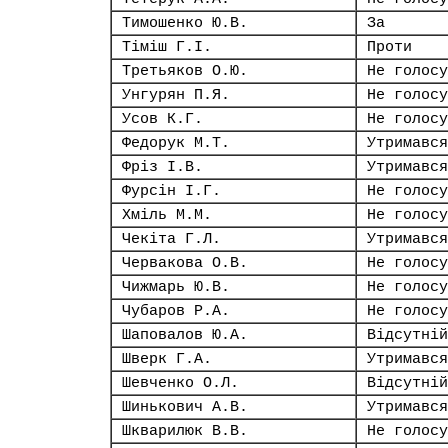
Тимошенко Ю.В.
За
Тіміш Г.І.
Проти
Третьяков О.Ю.
Не голосу
Унгурян П.Я.
Не голосу
Усов К.Г.
Не голосу
Федорук М.Т.
Утримався
Фріз І.В.
Утримався
Фурсін І.Г.
Не голосу
Хміль М.М.
Не голосу
Чекіта Г.Л.
Утримався
Червакова О.В.
Не голосу
Чижмарь Ю.В.
Не голосу
Чубаров Р.А.
Не голосу
Шаповалов Ю.А.
Відсутній
Шверк Г.А.
Утримався
Шевченко О.Л.
Відсутній
Шинькович А.В.
Утримався
Шкварилюк В.В.
Не голосу