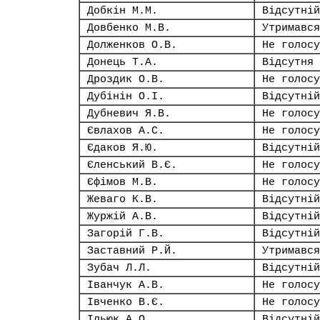
Добкін М.М.
Відсутній
Довбенко М.В.
Утримався
Долженков О.В.
Не голосу
Донець Т.А.
Відсутня
Дроздик О.В.
Не голосу
Дубінін О.І.
Відсутній
Дубневич Я.В.
Не голосу
Євлахов А.С.
Не голосу
Єдаков Я.Ю.
Відсутній
Єленський В.Є.
Не голосу
Єфімов М.В.
Не голосу
Жеваго К.В.
Відсутній
Журжій А.В.
Відсутній
Загорій Г.В.
Відсутній
Заставний Р.Й.
Утримався
Зубач Л.Л.
Відсутній
Іванчук А.В.
Не голосу
Івченко В.Є.
Не голосу
Ільюк А.О.
Відсутній