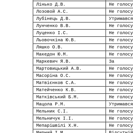
Лінько Д.В.
Не голосу
Лозовой А.С.
Не голосу
Лубінець Д.В.
Утримався
Лунченко В.В.
Не голосу
Луценко І.С.
Не голосу
Льовочкіна Ю.В.
Не голосу
Ляшко О.В.
Не голосу
Македон Ю.М.
Не голосу
Маркевич Я.В.
За
Мартовицький А.В.
Не голосу
Масоріна О.С.
Не голосу
Матвієнков С.А.
Не голосу
Матейченко К.В.
Не голосу
Матківський Б.М.
Не голосу
Мацола Р.М.
Утримався
Мельник С.І.
Не голосу
Мельничук І.І.
Не голосу
Мепарішвілі Х.Н.
Не голосу
Мирний І.М.
Відсутній