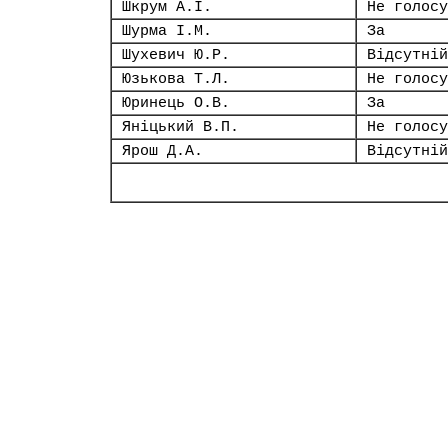
Шкрум А.І.
Не голосу
Шурма І.М.
За
Шухевич Ю.Р.
Відсутній
Юзькова Т.Л.
Не голосу
Юринець О.В.
За
Яніцький В.П.
Не голосу
Ярош Д.А.
Відсутній