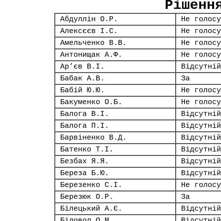
Рішенн
Абдуллін О.Р.
Не голосу
Алексєєв І.С.
Не голосу
Амельченко В.В.
Не голосу
Антонищак А.Ф.
Не голосу
Ар’єв В.І.
Відсутній
Бабак А.В.
За
Бабій Ю.Ю.
Не голосу
Бакуменко О.Б.
Не голосу
Балога В.І.
Відсутній
Балога П.І.
Відсутній
Барвіненко В.Д.
Відсутній
Батенко Т.І.
Відсутній
Безбах Я.Я.
Відсутній
Береза Б.Ю.
Відсутній
Березенко С.І.
Не голосу
Березюк О.Р.
За
Білецький А.Є.
Відсутній
Біловол О.М.
Відсутній