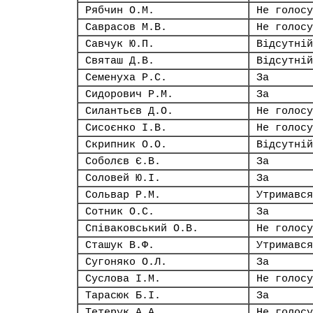
Рябчин О.М.
Не голосу
Саврасов М.В.
Не голосу
Савчук Ю.П.
Відсутній
Святаш Д.В.
Відсутній
Семенуха Р.С.
За
Сидорович Р.М.
За
Силантьєв Д.О.
Не голосу
Сисоєнко І.В.
Не голосу
Скрипник О.О.
Відсутній
Соболєв Є.В.
За
Соловей Ю.І.
За
Сольвар Р.М.
Утримався
Сотник О.С.
За
Співаковський О.В.
Не голосу
Сташук В.Ф.
Утримався
Сугоняко О.Л.
За
Суслова І.М.
Не голосу
Тарасюк Б.І.
За
Тетерук А.А.
Не голосу