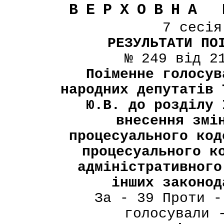
ВЕРХОВНА 
7 сесі
РЕЗУЛЬТАТИ ПО
№ 249 від 2
Поіменне голосув
народних депутатів 
Ю.В. до розділу 
внесення змі
процесуального код
процесуального к
адміністративного
інших законод
За - 39 Проти -
голосували 