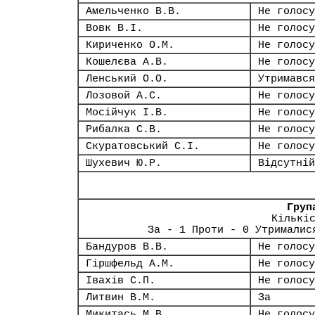
Амельченко В.В.
Не голосу
Вовк В.І.
Не голосу
Кириченко О.М.
Не голосу
Кошелєва А.В.
Не голосу
Ленський О.О.
Утримався
Лозовой А.С.
Не голосу
Мосійчук І.В.
Не голосу
Рибалка С.В.
Не голосу
Скуратовський С.І.
Не голосу
Шухевич Ю.Р.
Відсутній
Груп
Кількі
За - 1 Проти - 0 Утрималис
Бандуров В.В.
Не голосу
Гіршфельд А.М.
Не голосу
Івахів С.П.
Не голосу
Литвин В.М.
За
Микитась М.В.
Не голосу