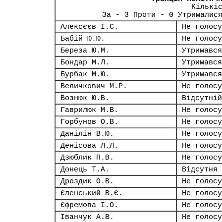
Кількі
За - 3 Проти - 0 Утрималис
Алексєєв І.С.
Не голосу
Бабій Ю.Ю.
Не голосу
Береза Ю.М.
Утримався
Бондар М.Л.
Утримався
Бурбак М.Ю.
Утримався
Величкович М.Р.
Не голосу
Вознюк Ю.В.
Відсутній
Гаврилюк М.В.
Не голосу
Горбунов О.В.
Не голосу
Данілін В.Ю.
Не голосу
Денісова Л.Л.
Не голосу
Дзюблик П.В.
Не голосу
Донець Т.А.
Відсутня
Дроздик О.В.
Не голосу
Єленський В.Є.
Не голосу
Єфремова І.О.
Не голосу
Іванчук А.В.
Не голосу