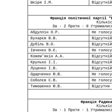
Шкіря І.М.
Відсутній
Фракція політичної партії "
Кількі
За - 2 Проти - 0 Утрималис
Абдуллін О.Р.
Не голосу
Бухарєв В.В.
Відсутній
Дубіль В.О.
Відсутній
Івченко В.Є.
Не голосу
Кожем’якін А.А.
Відсутній
Крулько І.І.
Відсутній
Луценко І.В.
Відсутній
Одарченко Ю.В.
Не голосу
Соболєв С.В.
Не голосу
Тимошенко Ю.В.
Відсутня
Фракція Радик
Кількі
За - 1 Проти - 1 Утрималис