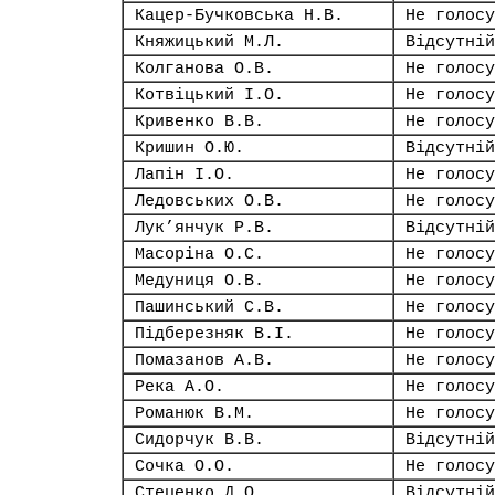
Кацер-Бучковська Н.В.
Не голосу
Княжицький М.Л.
Відсутній
Колганова О.В.
Не голосу
Котвіцький І.О.
Не голосу
Кривенко В.В.
Не голосу
Кришин О.Ю.
Відсутній
Лапін І.О.
Не голосу
Ледовських О.В.
Не голосу
Лук’янчук Р.В.
Відсутній
Масоріна О.С.
Не голосу
Медуниця О.В.
Не голосу
Пашинський С.В.
Не голосу
Підберезняк В.І.
Не голосу
Помазанов А.В.
Не голосу
Река А.О.
Не голосу
Романюк В.М.
Не голосу
Сидорчук В.В.
Відсутній
Сочка О.О.
Не голосу
Стеценко Д.О.
Відсутній