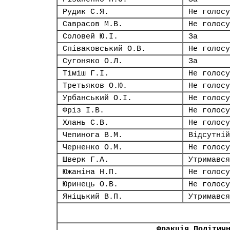
Рудик С.Я.
Не голосу
Саврасов М.В.
Не голосу
Соловей Ю.І.
За
Співаковський О.В.
Не голосу
Сугоняко О.Л.
За
Тіміш Г.І.
Не голосу
Третьяков О.Ю.
Не голосу
Урбанський О.І.
Не голосу
Фріз І.В.
Не голосу
Хлань С.В.
Не голосу
Чепинога В.М.
Відсутній
Черненко О.М.
Не голосу
Шверк Г.А.
Утримався
Южаніна Н.П.
Не голосу
Юринець О.В.
Не голосу
Яніцький В.П.
Утримався
Фракція Політич