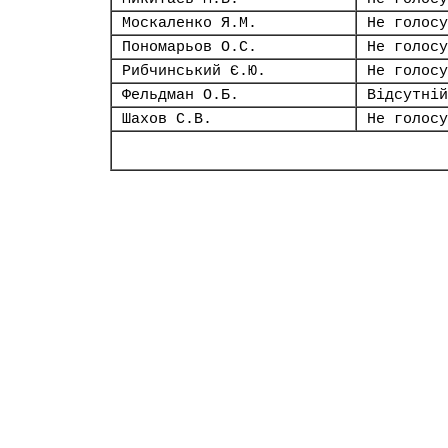
Москаленко Я.М.
Не голосу
Пономарьов О.С.
Не голосу
Рибчинський Є.Ю.
Не голосу
Фельдман О.Б.
Відсутній
Шахов С.В.
Не голосу