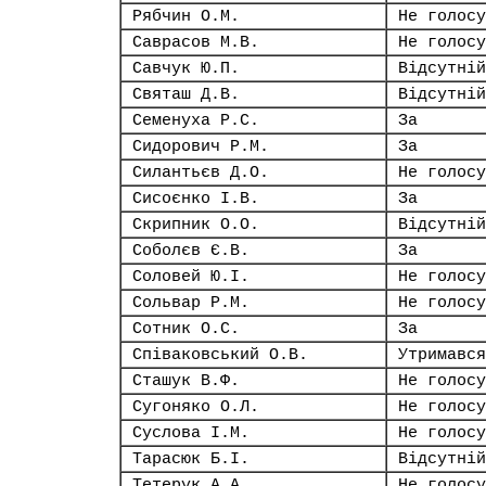
Рябчин О.М.
Не голосу
Саврасов М.В.
Не голосу
Савчук Ю.П.
Відсутній
Святаш Д.В.
Відсутній
Семенуха Р.С.
За
Сидорович Р.М.
За
Силантьєв Д.О.
Не голосу
Сисоєнко І.В.
За
Скрипник О.О.
Відсутній
Соболєв Є.В.
За
Соловей Ю.І.
Не голосу
Сольвар Р.М.
Не голосу
Сотник О.С.
За
Співаковський О.В.
Утримався
Сташук В.Ф.
Не голосу
Сугоняко О.Л.
Не голосу
Суслова І.М.
Не голосу
Тарасюк Б.І.
Відсутній
Тетерук А.А.
Не голосу