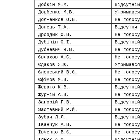
Добкін М.М.
Відсутній
Довбенко М.В.
Утримався
Долженков О.В.
Не голосу
Донець Т.А.
Відсутня
Дроздик О.В.
Не голосу
Дубінін О.І.
Відсутній
Дубневич Я.В.
Не голосу
Євлахов А.С.
Не голосу
Єдаков Я.Ю.
Утримався
Єленський В.Є.
Не голосу
Єфімов М.В.
Не голосу
Жеваго К.В.
Відсутній
Журжій А.В.
Не голосу
Загорій Г.В.
Відсутній
Заставний Р.Й.
Не голосу
Зубач Л.Л.
Відсутній
Іванчук А.В.
Не голосу
Івченко В.Є.
Не голосу
Ільюк А.О.
Відсутній