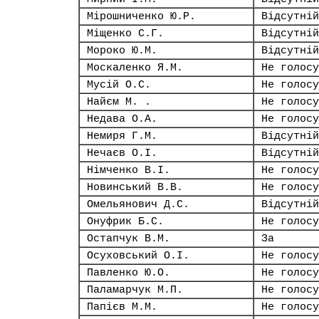
Мірошниченко Ю.Р.
Відсутній
Міщенко С.Г.
Відсутній
Мороко Ю.М.
Відсутній
Москаленко Я.М.
Не голосу
Мусій О.С.
Не голосу
Найєм М. .
Не голосу
Недава О.А.
Не голосу
Немиря Г.М.
Відсутній
Нечаєв О.І.
Відсутній
Німченко В.І.
Не голосу
Новинський В.В.
Не голосу
Омельянович Д.С.
Відсутній
Онуфрик Б.С.
Не голосу
Остапчук В.М.
За
Осуховський О.І.
Не голосу
Павленко Ю.О.
Не голосу
Паламарчук М.П.
Не голосу
Папієв М.М.
Не голосу