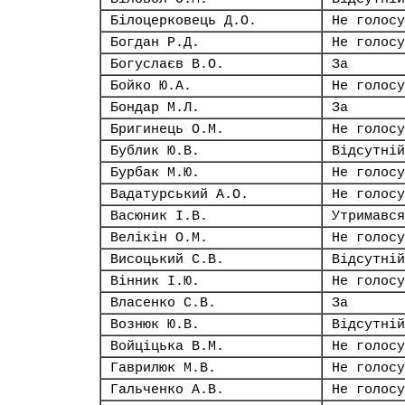
Білоцерковець Д.О.
Не голосу
Богдан Р.Д.
Не голосу
Богуслаєв В.О.
За
Бойко Ю.А.
Не голосу
Бондар М.Л.
За
Бригинець О.М.
Не голосу
Бублик Ю.В.
Відсутній
Бурбак М.Ю.
Не голосу
Вадатурський А.О.
Не голосу
Васюник І.В.
Утримався
Велікін О.М.
Не голосу
Висоцький С.В.
Відсутній
Вінник І.Ю.
Не голосу
Власенко С.В.
За
Вознюк Ю.В.
Відсутній
Войціцька В.М.
Не голосу
Гаврилюк М.В.
Не голосу
Гальченко А.В.
Не голосу