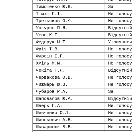
Тимошенко Ю.В.
За
Тіміш Г.І.
Не голосу
Третьяков О.Ю.
Не голосу
Унгурян П.Я.
Відсутній
Усов К.Г.
Відсутній
Федорук М.Т.
Утримався
Фріз І.В.
Не голосу
Фурсін І.Г.
Не голосу
Хміль М.М.
Не голосу
Чекіта Г.Л.
Відсутній
Червакова О.В.
Не голосу
Чижмарь Ю.В.
Не голосу
Чубаров Р.А.
За
Шаповалов Ю.А.
Відсутній
Шверк Г.А.
Не голосу
Шевченко О.Л.
Не голосу
Шинькович А.В.
Не голосу
Шкварилюк В.В.
Не голосу