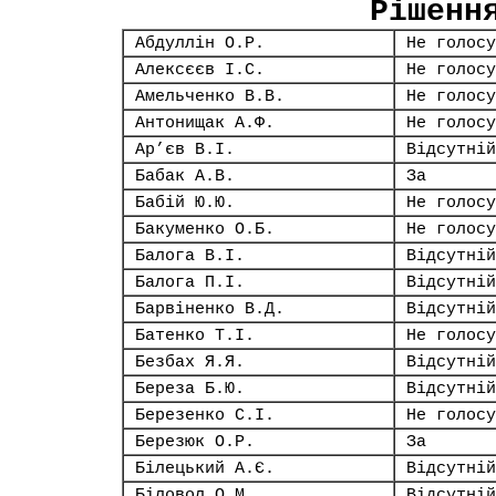
Рішенн
Абдуллін О.Р.
Не голосу
Алексєєв І.С.
Не голосу
Амельченко В.В.
Не голосу
Антонищак А.Ф.
Не голосу
Ар’єв В.І.
Відсутній
Бабак А.В.
За
Бабій Ю.Ю.
Не голосу
Бакуменко О.Б.
Не голосу
Балога В.І.
Відсутній
Балога П.І.
Відсутній
Барвіненко В.Д.
Відсутній
Батенко Т.І.
Не голосу
Безбах Я.Я.
Відсутній
Береза Б.Ю.
Відсутній
Березенко С.І.
Не голосу
Березюк О.Р.
За
Білецький А.Є.
Відсутній
Біловол О.М.
Відсутній