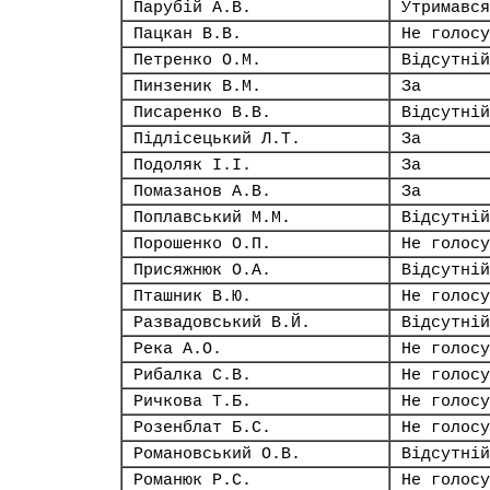
Парубій А.В.
Утримався
Пацкан В.В.
Не голосу
Петренко О.М.
Відсутній
Пинзеник В.М.
За
Писаренко В.В.
Відсутній
Підлісецький Л.Т.
За
Подоляк І.І.
За
Помазанов А.В.
За
Поплавський М.М.
Відсутній
Порошенко О.П.
Не голосу
Присяжнюк О.А.
Відсутній
Пташник В.Ю.
Не голосу
Развадовський В.Й.
Відсутній
Река А.О.
Не голосу
Рибалка С.В.
Не голосу
Ричкова Т.Б.
Не голосу
Розенблат Б.С.
Не голосу
Романовський О.В.
Відсутній
Романюк Р.С.
Не голосу