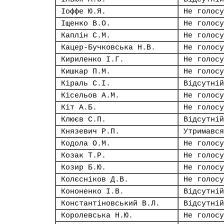
Іоффе Ю.Я.
Не голосу
Іщенко В.О.
Не голосу
Каплін С.М.
Не голосу
Кацер-Бучковська Н.В.
Не голосу
Кириленко І.Г.
Не голосу
Кишкар П.М.
Не голосу
Кіраль С.І.
Відсутній
Кісельов А.М.
Не голосу
Кіт А.Б.
Не голосу
Клюєв С.П.
Відсутній
Князевич Р.П.
Утримався
Кодола О.М.
Не голосу
Козак Т.Р.
Не голосу
Козир Б.Ю.
Не голосу
Колєсніков Д.В.
Не голосу
Кононенко І.В.
Відсутній
Константіновський В.Л.
Відсутній
Королевська Н.Ю.
Не голосу