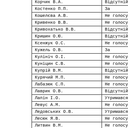
Корчик В.А.
Відсутній
Костенко П.П.
За
Кошелєва А.В.
Не голосу
Кривенко В.В.
Не голосу
Кривохатько В.В.
Відсутній
Кришин О.Ю.
Відсутній
Ксенжук О.С.
Не голосу
Кужель О.В.
За
Кулініч О.І.
Не голосу
Куніцин С.В.
Не голосу
Купрій В.М.
Відсутній
Курячий М.П.
Не голосу
Лабазюк С.П.
Не голосу
Лаврик О.В.
Відсутній
Лапін І.О.
Утримався
Левус А.М.
Не голосу
Ледовських О.В.
Утримався
Лесюк Я.В.
Не голосу
Литвин В.М.
Не голосу