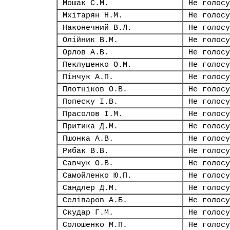
Мошак С.М.
Не голосу
Мхітарян Н.М.
Не голосу
Наконечний В.Л.
Не голосу
Олійник В.М.
Не голосу
Орлов А.В.
Не голосу
Пеклушенко О.М.
Не голосу
Пінчук А.П.
Не голосу
Плотніков О.В.
Не голосу
Попеску І.В.
Не голосу
Прасолов І.М.
Не голосу
Притика Д.М.
Не голосу
Пшонка А.В.
Не голосу
Рибак В.В.
Не голосу
Савчук О.В.
Не голосу
Самойленко Ю.П.
Не голосу
Сандлер Д.М.
Не голосу
Селіваров А.Б.
Не голосу
Скудар Г.М.
Не голосу
Солошенко М.П.
Не голосу