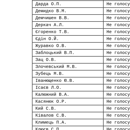
Дарда О.П.
Не голосу
Демидко В.М.
Не голосу
Демчишен В.В.
Не голосу
Деркач А.Л.
Не голосу
Єгоренко Т.В.
Не голосу
Єдін О.Й.
Не голосу
Журавко О.В.
Не голосу
Заблоцький В.П.
Не голосу
Зац О.В.
Не голосу
Злочевський М.В.
Не голосу
Зубець М.В.
Не голосу
Іванющенко Ю.В.
Не голосу
Ісаєв Л.О.
Не голосу
Калюжний В.А.
Не голосу
Касянюк О.Р.
Не голосу
Кий С.В.
Не голосу
Ківалов С.В.
Не голосу
Климець П.А.
Не голосу
Клюєв С.П.
Не голосу