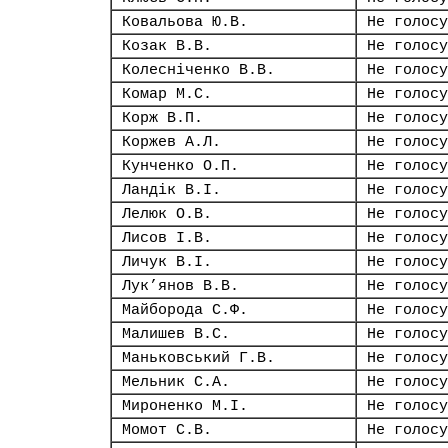
Ковальова Ю.В.
Не голосу
Козак В.В.
Не голосу
Колесніченко В.В.
Не голосу
Комар М.С.
Не голосу
Корж В.П.
Не голосу
Коржев А.Л.
Не голосу
Кунченко О.П.
Не голосу
Ландік В.І.
Не голосу
Лелюк О.В.
Не голосу
Лисов І.В.
Не голосу
Личук В.І.
Не голосу
Лук’янов В.В.
Не голосу
Майборода С.Ф.
Не голосу
Малишев В.С.
Не голосу
Маньковський Г.В.
Не голосу
Мельник С.А.
Не голосу
Мироненко М.І.
Не голосу
Момот С.В.
Не голосу