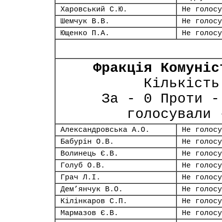
Харовський С.Ю.
Не голосу
Шемчук В.В.
Не голосу
Ющенко П.А.
Не голосу
Фракція Комуніс
Кількість
За - 0 Проти -
голосували 
Александровська А.О.
Не голосу
Бабурін О.В.
Не голосу
Волинець Є.В.
Не голосу
Голуб О.В.
Не голосу
Грач Л.І.
Не голосу
Дем’янчук В.О.
Не голосу
Кілінкаров С.П.
Не голосу
Мармазов Є.В.
Не голосу