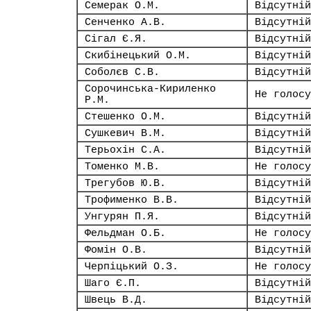
Семерак О.М.
Відсутній
Сенченко А.В.
Відсутній
Сігал Є.Я.
Відсутній
Скибінецький О.М.
Відсутній
Соболєв С.В.
Відсутній
Сорочинська-Кириленко
Не голосу
Р.М.
Стешенко О.М.
Відсутній
Сушкевич В.М.
Відсутній
Терьохін С.А.
Відсутній
Томенко М.В.
Не голосу
Трегубов Ю.В.
Відсутній
Трофименко В.В.
Відсутній
Унгурян П.Я.
Відсутній
Фельдман О.Б.
Не голосу
Фомін О.В.
Відсутній
Черпіцький О.З.
Не голосу
Шаго Є.П.
Відсутній
Швець В.Д.
Відсутній