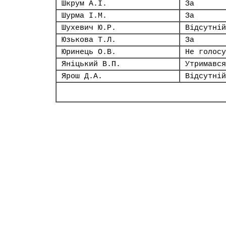
Шкрум А.І.
За
Шурма І.М.
За
Шухевич Ю.Р.
Відсутній
Юзькова Т.Л.
За
Юринець О.В.
Не голосу
Яніцький В.П.
Утримався
Ярош Д.А.
Відсутній