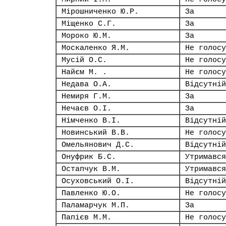
Мірошниченко Ю.Р.
За
Міщенко С.Г.
За
Мороко Ю.М.
За
Москаленко Я.М.
Не голосу
Мусій О.С.
Не голосу
Найєм М. .
Не голосу
Недава О.А.
Відсутній
Немиря Г.М.
За
Нечаєв О.І.
За
Німченко В.І.
Відсутній
Новинський В.В.
Не голосу
Омельянович Д.С.
Відсутній
Онуфрик Б.С.
Утримався
Остапчук В.М.
Утримався
Осуховський О.І.
Відсутній
Павленко Ю.О.
Не голосу
Паламарчук М.П.
За
Папієв М.М.
Не голосу