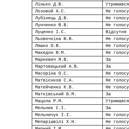
Лінько Д.В.
Утримався
Лозовой А.С.
Не голосу
Лубінець Д.В.
Не голосу
Лунченко В.В.
Не голосу
Луценко І.С.
Відсутня
Льовочкіна Ю.В.
Не голосу
Ляшко О.В.
Не голосу
Македон Ю.М.
Не голосу
Маркевич Я.В.
За
Мартовицький А.В.
За
Масоріна О.С.
Не голосу
Матвієнков С.А.
Не голосу
Матейченко К.В.
Не голосу
Матківський Б.М.
За
Мацола Р.М.
Утримався
Мельник С.І.
За
Мельничук І.І.
Не голосу
Мепарішвілі Х.Н.
Не голосу
Мирний І.М.
Не голосу