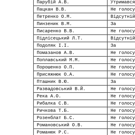
Парубій А.В.
Утримався
Пацкан В.В.
Не голосу
Петренко О.М.
Відсутній
Пинзеник В.М.
За
Писаренко В.В.
Не голосу
Підлісецький Л.Т.
Відсутній
Подоляк І.І.
За
Помазанов А.В.
Не голосу
Поплавський М.М.
Не голосу
Порошенко О.П.
Не голосу
Присяжнюк О.А.
Не голосу
Пташник В.Ю.
За
Развадовський В.Й.
Не голосу
Река А.О.
Не голосу
Рибалка С.В.
Не голосу
Ричкова Т.Б.
Не голосу
Розенблат Б.С.
Не голосу
Романовський О.В.
Не голосу
Романюк Р.С.
Не голосу