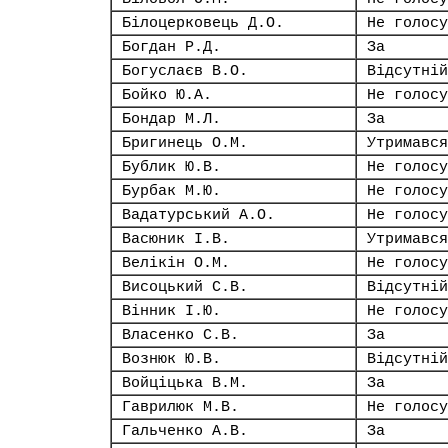
Білоцерковець Д.О.
Не голосу
Богдан Р.Д.
За
Богуслаєв В.О.
Відсутній
Бойко Ю.А.
Не голосу
Бондар М.Л.
За
Бригинець О.М.
Утримався
Бублик Ю.В.
Не голосу
Бурбак М.Ю.
Не голосу
Вадатурський А.О.
Не голосу
Васюник І.В.
Утримався
Велікін О.М.
Не голосу
Висоцький С.В.
Відсутній
Вінник І.Ю.
Не голосу
Власенко С.В.
За
Вознюк Ю.В.
Відсутній
Войціцька В.М.
За
Гаврилюк М.В.
Не голосу
Гальченко А.В.
За