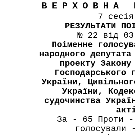
ВЕРХОВНА 
7 сесі
РЕЗУЛЬТАТИ ПО
№ 22 від 03
Поіменне голосув
народного депутата
проекту Закону
Господарського 
України, Цивільног
України, Кодек
судочинства Украї
акт
За - 65 Проти -
голосували 