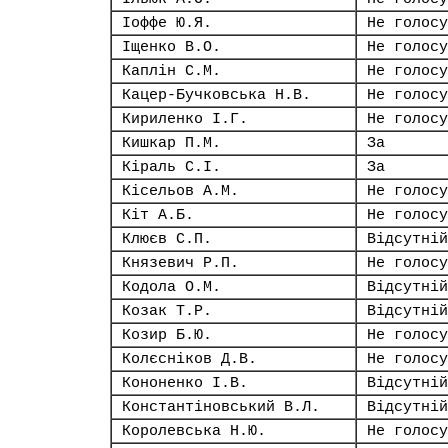
Іоффе Ю.Я.
Не голосу
Іщенко В.О.
Не голосу
Каплін С.М.
Не голосу
Кацер-Бучковська Н.В.
Не голосу
Кириленко І.Г.
Не голосу
Кишкар П.М.
За
Кіраль С.І.
За
Кісельов А.М.
Не голосу
Кіт А.Б.
Не голосу
Клюєв С.П.
Відсутній
Князевич Р.П.
Не голосу
Кодола О.М.
Відсутній
Козак Т.Р.
Відсутній
Козир Б.Ю.
Не голосу
Колєсніков Д.В.
Не голосу
Кононенко І.В.
Відсутній
Константіновський В.Л.
Відсутній
Королевська Н.Ю.
Не голосу