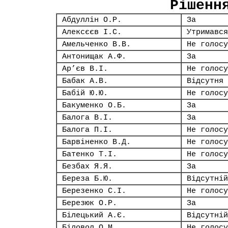
Рішенн
Абдуллін О.Р.
За
Алексєєв І.С.
Утримався
Амельченко В.В.
Не голосу
Антонищак А.Ф.
За
Ар’єв В.І.
Не голосу
Бабак А.В.
Відсутня
Бабій Ю.Ю.
Не голосу
Бакуменко О.Б.
За
Балога В.І.
За
Балога П.І.
Не голосу
Барвіненко В.Д.
Не голосу
Батенко Т.І.
Не голосу
Безбах Я.Я.
За
Береза Б.Ю.
Відсутній
Березенко С.І.
Не голосу
Березюк О.Р.
За
Білецький А.Є.
Відсутній
Біловол О.М.
Не голосу