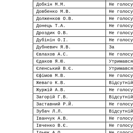
Добкін М.М.
Не голосу
Довбенко М.В.
Не голосу
Долженков О.В.
Не голосу
Донець Т.А.
Не голосу
Дроздик О.В.
Не голосу
Дубінін О.І.
Не голосу
Дубневич Я.В.
За
Євлахов А.С.
Не голосу
Єдаков Я.Ю.
Утримався
Єленський В.Є.
Утримався
Єфімов М.В.
Не голосу
Жеваго К.В.
Відсутній
Журжій А.В.
Не голосу
Загорій Г.В.
Відсутній
Заставний Р.Й.
Не голосу
Зубач Л.Л.
Відсутній
Іванчук А.В.
Не голосу
Івченко В.Є.
Не голосу
Ільюк А.О.
Не голосу