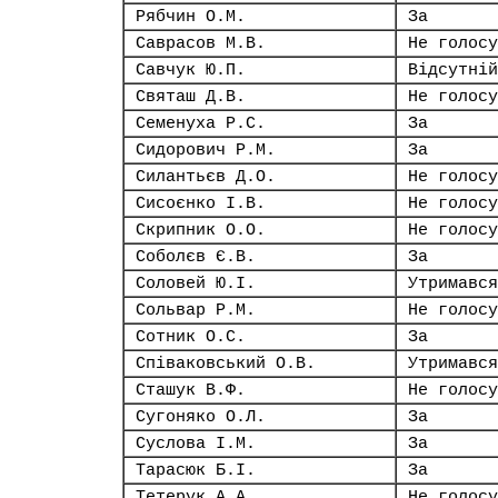
Рябчин О.М.
За
Саврасов М.В.
Не голосу
Савчук Ю.П.
Відсутній
Святаш Д.В.
Не голосу
Семенуха Р.С.
За
Сидорович Р.М.
За
Силантьєв Д.О.
Не голосу
Сисоєнко І.В.
Не голосу
Скрипник О.О.
Не голосу
Соболєв Є.В.
За
Соловей Ю.І.
Утримався
Сольвар Р.М.
Не голосу
Сотник О.С.
За
Співаковський О.В.
Утримався
Сташук В.Ф.
Не голосу
Сугоняко О.Л.
За
Суслова І.М.
За
Тарасюк Б.І.
За
Тетерук А.А.
Не голосу