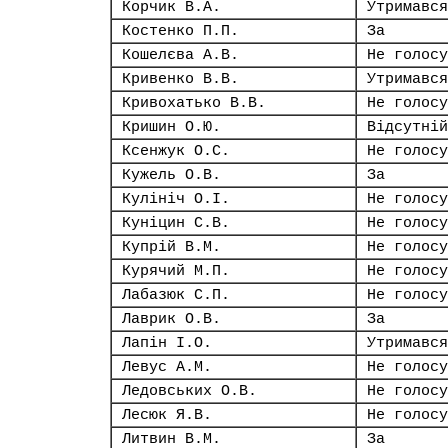
Корчик В.А.
Утримався
Костенко П.П.
За
Кошелєва А.В.
Не голосу
Кривенко В.В.
Утримався
Кривохатько В.В.
Не голосу
Кришин О.Ю.
Відсутній
Ксенжук О.С.
Не голосу
Кужель О.В.
За
Кулініч О.І.
Не голосу
Куніцин С.В.
Не голосу
Купрій В.М.
Не голосу
Курячий М.П.
Не голосу
Лабазюк С.П.
Не голосу
Лаврик О.В.
За
Лапін І.О.
Утримався
Левус А.М.
Не голосу
Ледовських О.В.
Не голосу
Лесюк Я.В.
Не голосу
Литвин В.М.
За