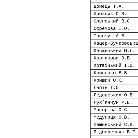
Донець Т.А.
Дроздик О.В.
Єленський В.Є.
Єфремова І.О.
Іванчук А.В.
Кацер-Бучковська
Княжицький М.Л.
Колганова О.В.
Котвіцький І.О.
Кривенко В.В.
Кришин О.Ю.
Лапін І.О.
Ледовських О.В.
Лук’янчук Р.В.
Масоріна О.С.
Медуниця О.В.
Пашинський С.В.
Підберезняк В.І.