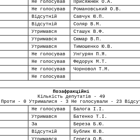
Не голосував
Присяжнюк О.А.
Не голосував
Романовський О.В.
Відсутній
Савчук Ю.П.
Відсутній
Соляр В.М.
Утримався
Сташук В.Ф.
Утримався
Сюмар В.П.
Утримався
Тимошенко Ю.В.
Не голосував
Унгурян П.Я.
Не голосував
Федорук М.Т.
Не голосував
Чорновол Т.М.
Не голосував
Позафракційні
Кількість депутатів - 49
 Проти - 0 Утрималися - 3 Не голосували - 23 Відсу
Не голосував
Балога І.І.
Утримався
Батенко Т.І.
За
Береза Б.Ю.
Відсутній
Бублик Ю.В.
Утримався
Герега О.В.