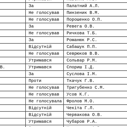
За
Палатний А.Л.
Не голосував
Пинзеник В.М.
Не голосував
Порошенко О.П.
За
Ревега О.В.
Не голосував
Ричкова Т.Б.
За
Романюк Р.С.
Відсутній
Сабашук П.П.
Не голосував
Севрюков В.В.
Утримався
Сольвар Р.М.
В.
Утримався
Спориш І.Д.
За
Суслова І.М.
Проти
Ткачук Г.В.
Не голосував
Тригубенко С.М.
Не голосував
Усов К.Г.
Не голосувала
Фролов М.О.
Відсутній
Чекіта Г.Л.
Відсутній
Червакова О.В.
Утримався
Чубаров Р.А.