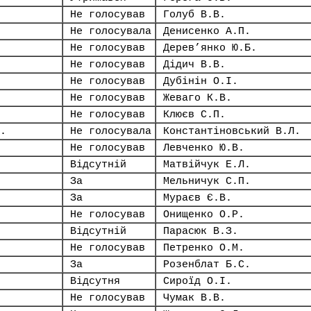
Не голосував
Голуб В.В.
Не голосувала
Денисенко А.П.
Не голосував
Дерев’янко Ю.Б.
Не голосував
Дідич В.В.
Не голосував
Дубінін О.І.
Не голосував
Жеваго К.В.
Не голосував
Клюєв С.П.
.
Не голосувала
Константіновський В.Л.
Не голосував
Левченко Ю.В.
Відсутній
Матвійчук Е.Л.
За
Мельничук С.П.
За
Мураєв Є.В.
Не голосував
Онищенко О.Р.
Відсутній
Парасюк В.З.
Не голосував
Петренко О.М.
За
Розенблат Б.С.
Відсутня
Сироїд О.І.
Не голосував
Чумак В.В.