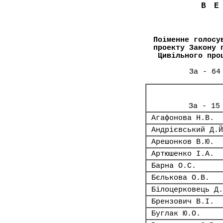
В
Поіменне голосу
проекту Закону 
Цивільного про
За - 64
За - 15
Агафонова Н.В.
Андрієвський Д.Й
Арешонков В.Ю.
Артюшенко І.А.
Барна О.С.
Бєлькова О.В.
Білоцерковець Д.
Брензович В.І.
Буглак Ю.О.