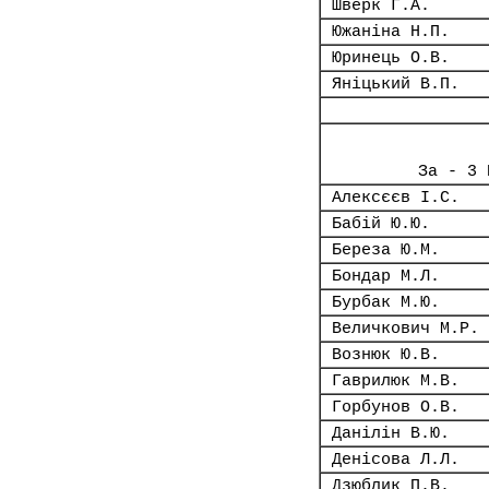
Шверк Г.А.
Южаніна Н.П.
Юринець О.В.
Яніцький В.П.
За - 3 
Алексєєв І.С.
Бабій Ю.Ю.
Береза Ю.М.
Бондар М.Л.
Бурбак М.Ю.
Величкович М.Р.
Вознюк Ю.В.
Гаврилюк М.В.
Горбунов О.В.
Данілін В.Ю.
Денісова Л.Л.
Дзюблик П.В.