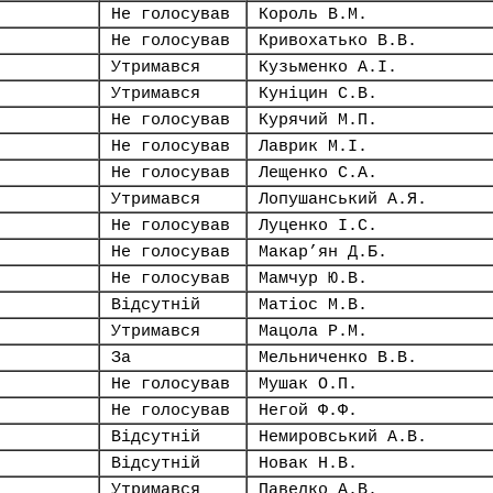
Не голосував
Король В.М.
Не голосував
Кривохатько В.В.
Утримався
Кузьменко А.І.
Утримався
Куніцин С.В.
Не голосував
Курячий М.П.
Не голосував
Лаврик М.І.
Не голосував
Лещенко С.А.
Утримався
Лопушанський А.Я.
Не голосував
Луценко І.С.
Не голосував
Макар’ян Д.Б.
Не голосував
Мамчур Ю.В.
Відсутній
Матіос М.В.
Утримався
Мацола Р.М.
За
Мельниченко В.В.
Не голосував
Мушак О.П.
Не голосував
Негой Ф.Ф.
Відсутній
Немировський А.В.
Відсутній
Новак Н.В.
Утримався
Павелко А.В.