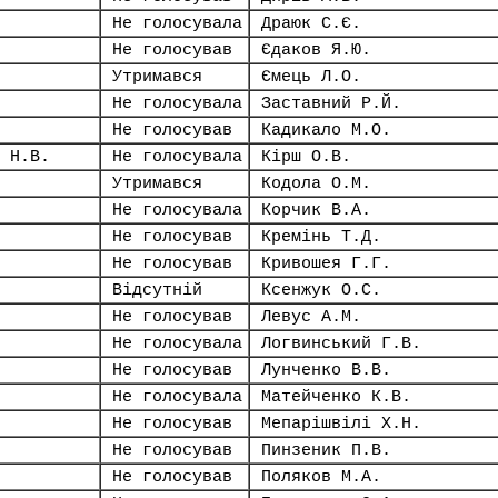
Не голосувала
Драюк С.Є.
Не голосував
Єдаков Я.Ю.
Утримався
Ємець Л.О.
Не голосувала
Заставний Р.Й.
Не голосував
Кадикало М.О.
 Н.В.
Не голосувала
Кірш О.В.
Утримався
Кодола О.М.
Не голосувала
Корчик В.А.
Не голосував
Кремінь Т.Д.
Не голосував
Кривошея Г.Г.
Відсутній
Ксенжук О.С.
Не голосував
Левус А.М.
Не голосувала
Логвинський Г.В.
Не голосував
Лунченко В.В.
Не голосувала
Матейченко К.В.
Не голосував
Мепарішвілі Х.Н.
Не голосував
Пинзеник П.В.
Не голосував
Поляков М.А.