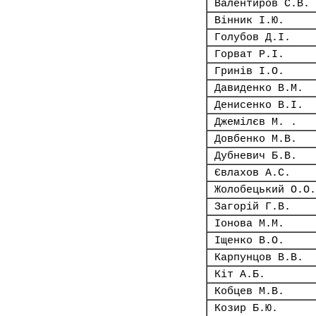
Валентиров С.В.
Вінник І.Ю.
Голубов Д.І.
Горват Р.І.
Гринів І.О.
Давиденко В.М.
Денисенко В.І.
Джемілєв М. .
Довбенко М.В.
Дубневич Б.В.
Євлахов А.С.
Жолобецький О.О.
Загорій Г.В.
Іонова М.М.
Іщенко В.О.
Карпунцов В.В.
Кіт А.Б.
Кобцев М.В.
Козир Б.Ю.