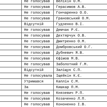
Не голосував
Велікін О.М.
Не голосував
Герасимов А.В.
Не голосував
Гончаренко О.О.
Не голосував
Грановський О.М.
Відсутній
Гудзенко В.І.
Не голосував
Демчак Р.Є.
Не голосував
Дехтярчук О.В.
Не голосував
Дмитренко О.М.
Не голосував
Домбровський О.Г.
Не голосував
Дубневич Я.В.
Не голосував
Єфімов М.В.
Не голосував
Заболотний Г.М.
Відсутній
Заліщук С.П.
Не голосувала
Іщейкін К.Є.
Утримався
Каплін С.М.
За
Кишкар П.М.
Не голосував
Князевич Р.П.
Не голосував
Козаченко Л.П.
Не голосував
Кононенко І.В.