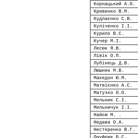
Корнацький А.О.
Кривенко В.М.
Кудлаєнко С.В.
Куліченко І.І.
Курило В.С.
Кучер М.І.
Лесюк Я.В.
Лівік О.П.
Лубінець Д.В.
Люшняк М.В.
Македон Ю.М.
Матвієнко А.С.
Матузко О.О.
Мельник С.І.
Мельничук І.І.
Найєм М. .
Недава О.А.
Нестеренко В.Г.
Онуфрик Б.С.