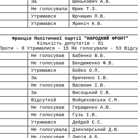
За
Шинькович А.В.
Не голосувала
Юрик Т.З.
Утримався
Юрчишин П.В.
Утримався
Яриніч К.В.
Фракція Політичної партії "НАРОДНИЙ ФРОНТ"
Кількість депутатів - 81
Проти - 0 Утрималися - 15 Не голосували - 53 Відсу
Не голосував
Бабенко В.Б.
Не голосував
Бендюженко Ф.В.
Утримався
Бойко О.П.
За
Бриченко І.В.
Не голосував
Васюник І.В.
За
Висоцький С.В.
Відсутній
Войцеховська С.М.
Не голосував
Геращенко А.Ю.
Не голосував
Гузь І.В.
Утримався
Дейдей Є.С.
Не голосувала
Дзензерський Д.В.
Не голосував
Дирів А.Б.