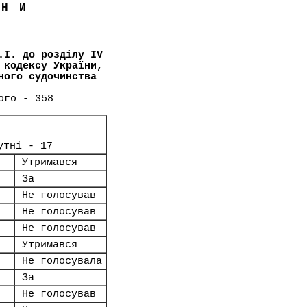
ЇНИ
.І. до розділу IV
 кодексу України,
ного судочинства
ого - 358
утні - 17
Утримався
За
Не голосував
Не голосував
Не голосував
Утримався
Не голосувала
За
Не голосував