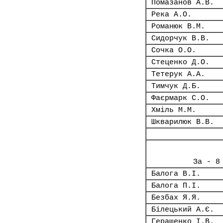
Помазанов А.В.
Река А.О.
Романюк В.М.
Сидорчук В.В.
Сочка О.О.
Стеценко Д.О.
Тетерук А.А.
Тимчук Д.Б.
Фаєрмарк С.О.
Хміль М.М.
Шкварилюк В.В.
За - 8
Балога В.І.
Балога П.І.
Безбах Я.Я.
Білецький А.Є.
Геращенко І.В.