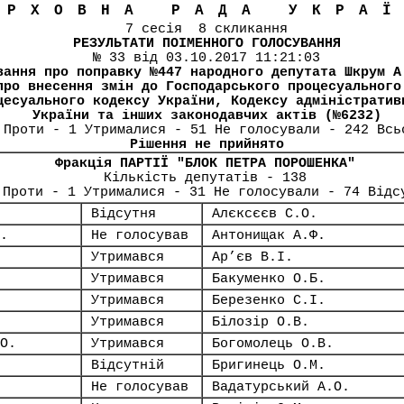
ЕРХОВНА РАДА УКРА
7 сесія 8 скликання
РЕЗУЛЬТАТИ ПОІМЕННОГО ГОЛОСУВАННЯ
№ 33 від 03.10.2017 11:21:03
вання про поправку №447 народного депутата Шкрум А
про внесення змін до Господарського процесуального
цесуального кодексу України, Кодексу адміністратив
України та інших законодавчих актів (№6232)
 Проти - 1 Утрималися - 51 Не голосували - 242 Всь
Рішення не прийнято
Фракція ПАРТІЇ "БЛОК ПЕТРА ПОРОШЕНКА"
Кількість депутатів - 138
 Проти - 1 Утрималися - 31 Не голосували - 74 Відс
Відсутня
Алєксєєв С.О.
.
Не голосував
Антонищак А.Ф.
Утримався
Ар’єв В.І.
Утримався
Бакуменко О.Б.
Утримався
Березенко С.І.
Утримався
Білозір О.В.
О.
Утримався
Богомолець О.В.
Відсутній
Бригинець О.М.
Не голосував
Вадатурський А.О.