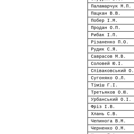
Паламарчук М.П.
Пацкан В.В.
Побер І.М.
Продан О.П.
Рибак І.П.
Різаненко П.О.
Рудик С.Я.
Саврасов М.В.
Соловей Ю.І.
Співаковський О.
Сугоняко О.Л.
Тіміш Г.І.
Третьяков О.Ю.
Урбанський О.І.
Фріз І.В.
Хлань С.В.
Чепинога В.М.
Черненко О.М.