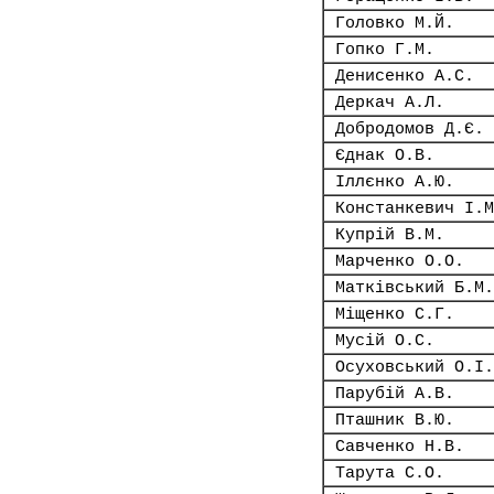
Головко М.Й.
Гопко Г.М.
Денисенко А.С.
Деркач А.Л.
Добродомов Д.Є.
Єднак О.В.
Іллєнко А.Ю.
Констанкевич І.М
Купрій В.М.
Марченко О.О.
Матківський Б.М.
Міщенко С.Г.
Мусій О.С.
Осуховський О.І.
Парубій А.В.
Пташник В.Ю.
Савченко Н.В.
Тарута С.О.