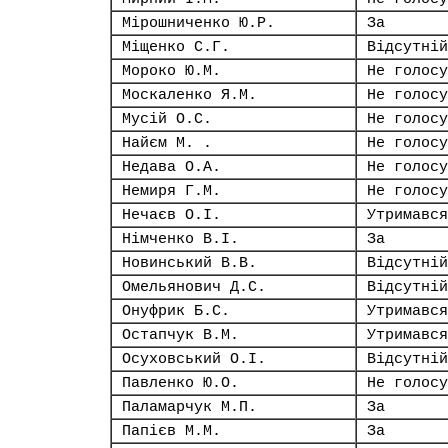
Мірошниченко Ю.Р.
За
Міщенко С.Г.
Відсутній
Мороко Ю.М.
Не голосу
Москаленко Я.М.
Не голосу
Мусій О.С.
Не голосу
Найєм М. .
Не голосу
Недава О.А.
Не голосу
Немиря Г.М.
Не голосу
Нечаєв О.І.
Утримався
Німченко В.І.
За
Новинський В.В.
Відсутній
Омельянович Д.С.
Відсутній
Онуфрик Б.С.
Утримався
Остапчук В.М.
Утримався
Осуховський О.І.
Відсутній
Павленко Ю.О.
Не голосу
Паламарчук М.П.
За
Папієв М.М.
За