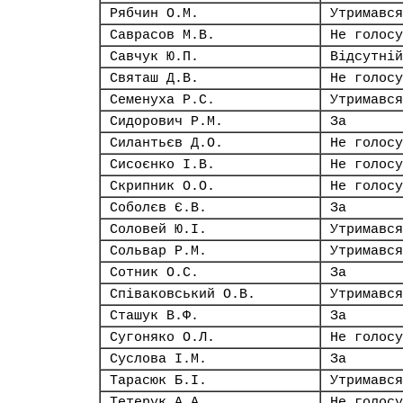
Рябчин О.М.
Утримався
Саврасов М.В.
Не голосу
Савчук Ю.П.
Відсутній
Святаш Д.В.
Не голосу
Семенуха Р.С.
Утримався
Сидорович Р.М.
За
Силантьєв Д.О.
Не голосу
Сисоєнко І.В.
Не голосу
Скрипник О.О.
Не голосу
Соболєв Є.В.
За
Соловей Ю.І.
Утримався
Сольвар Р.М.
Утримався
Сотник О.С.
За
Співаковський О.В.
Утримався
Сташук В.Ф.
За
Сугоняко О.Л.
Не голосу
Суслова І.М.
За
Тарасюк Б.І.
Утримався
Тетерук А.А.
Не голосу