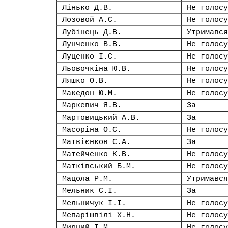
Лінько Д.В.
Не голосу
Лозовой А.С.
Не голосу
Лубінець Д.В.
Утримався
Лунченко В.В.
Не голосу
Луценко І.С.
Не голосу
Льовочкіна Ю.В.
Не голосу
Ляшко О.В.
Не голосу
Македон Ю.М.
Не голосу
Маркевич Я.В.
За
Мартовицький А.В.
За
Масоріна О.С.
Не голосу
Матвієнков С.А.
За
Матейченко К.В.
Не голосу
Матківський Б.М.
Не голосу
Мацола Р.М.
Утримався
Мельник С.І.
За
Мельничук І.І.
Не голосу
Мепарішвілі Х.Н.
Не голосу
Мирний І.М.
Не голосу