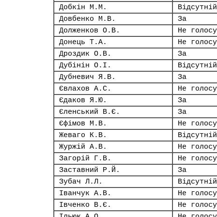
Добкін М.М.
Відсутній
Довбенко М.В.
За
Долженков О.В.
Не голосу
Донець Т.А.
Не голосу
Дроздик О.В.
За
Дубінін О.І.
Відсутній
Дубневич Я.В.
За
Євлахов А.С.
Не голосу
Єдаков Я.Ю.
За
Єленський В.Є.
За
Єфімов М.В.
Не голосу
Жеваго К.В.
Відсутній
Журжій А.В.
Не голосу
Загорій Г.В.
Не голосу
Заставний Р.Й.
За
Зубач Л.Л.
Відсутній
Іванчук А.В.
Не голосу
Івченко В.Є.
Не голосу
Ільюк А.О.
Не голосу