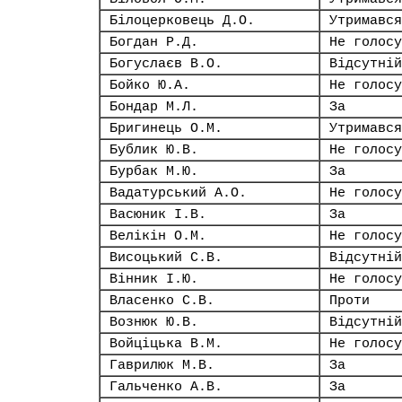
Білоцерковець Д.О.
Утримався
Богдан Р.Д.
Не голосу
Богуслаєв В.О.
Відсутній
Бойко Ю.А.
Не голосу
Бондар М.Л.
За
Бригинець О.М.
Утримався
Бублик Ю.В.
Не голосу
Бурбак М.Ю.
За
Вадатурський А.О.
Не голосу
Васюник І.В.
За
Велікін О.М.
Не голосу
Висоцький С.В.
Відсутній
Вінник І.Ю.
Не голосу
Власенко С.В.
Проти
Вознюк Ю.В.
Відсутній
Войціцька В.М.
Не голосу
Гаврилюк М.В.
За
Гальченко А.В.
За