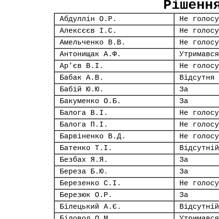
Рішенн
Абдуллін О.Р.
Не голосу
Алексєєв І.С.
Не голосу
Амельченко В.В.
Не голосу
Антонищак А.Ф.
Утримався
Ар’єв В.І.
Не голосу
Бабак А.В.
Відсутня
Бабій Ю.Ю.
За
Бакуменко О.Б.
За
Балога В.І.
Не голосу
Балога П.І.
Не голосу
Барвіненко В.Д.
Не голосу
Батенко Т.І.
Відсутній
Безбах Я.Я.
За
Береза Б.Ю.
За
Березенко С.І.
Не голосу
Березюк О.Р.
За
Білецький А.Є.
Відсутній
Біловол О.М.
Утримався