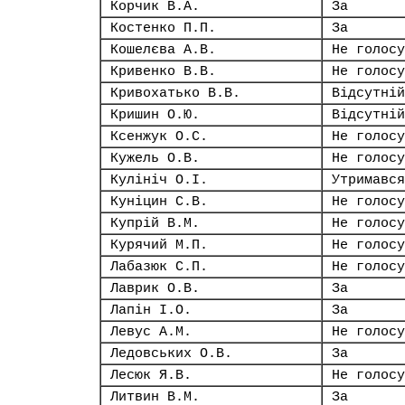
Корчик В.А.
За
Костенко П.П.
За
Кошелєва А.В.
Не голосу
Кривенко В.В.
Не голосу
Кривохатько В.В.
Відсутній
Кришин О.Ю.
Відсутній
Ксенжук О.С.
Не голосу
Кужель О.В.
Не голосу
Кулініч О.І.
Утримався
Куніцин С.В.
Не голосу
Купрій В.М.
Не голосу
Курячий М.П.
Не голосу
Лабазюк С.П.
Не голосу
Лаврик О.В.
За
Лапін І.О.
За
Левус А.М.
Не голосу
Ледовських О.В.
За
Лесюк Я.В.
Не голосу
Литвин В.М.
За