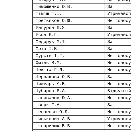
Тимошенко Ю.В.
За
Тіміш Г.І.
Утримався
Третьяков О.Ю.
Не голосу
Унгурян П.Я.
За
Усов К.Г.
Утримався
Федорук М.Т.
За
Фріз І.В.
За
Фурсін І.Г.
Не голосу
Хміль М.М.
Не голосу
Чекіта Г.Л.
Не голосу
Червакова О.В.
За
Чижмарь Ю.В.
Не голосу
Чубаров Р.А.
Відсутній
Шаповалов Ю.А.
Не голосу
Шверк Г.А.
За
Шевченко О.Л.
Не голосу
Шинькович А.В.
Утримався
Шкварилюк В.В.
Не голосу