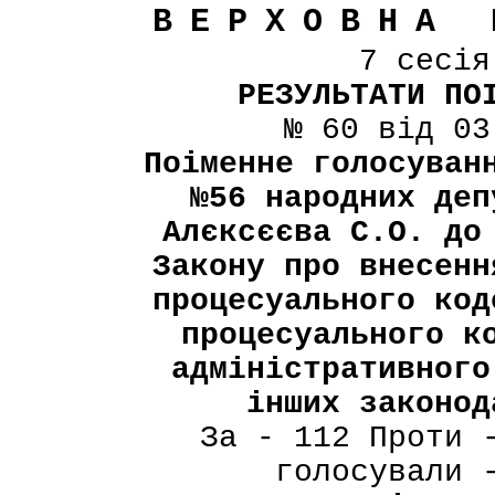
ВЕРХОВНА 
7 сесі
РЕЗУЛЬТАТИ ПО
№ 60 від 03
Поіменне голосуван
№56 народних деп
Алєксєєва С.О. до
Закону про внесенн
процесуального код
процесуального к
адміністративного
інших законод
За - 112 Проти 
голосували 