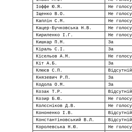
Іоффе Ю.Я.
Не голосу
Іщенко В.О.
Не голосу
Каплін С.М.
Не голосу
Кацер-Бучковська Н.В.
Не голосу
Кириленко І.Г.
Не голосу
Кишкар П.М.
За
Кіраль С.І.
За
Кісельов А.М.
Не голосу
Кіт А.Б.
За
Клюєв С.П.
Відсутній
Князевич Р.П.
За
Кодола О.М.
За
Козак Т.Р.
Відсутній
Козир Б.Ю.
Не голосу
Колєсніков Д.В.
Не голосу
Кононенко І.В.
Відсутній
Константіновський В.Л.
Відсутній
Королевська Н.Ю.
Не голосу