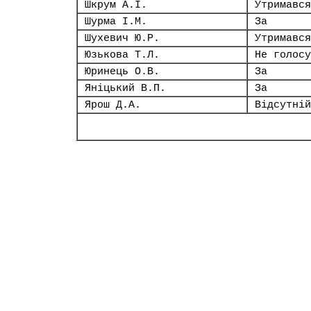
Шкрум А.І.
Утримався
Шурма І.М.
За
Шухевич Ю.Р.
Утримався
Юзькова Т.Л.
Не голосу
Юринець О.В.
За
Яніцький В.П.
За
Ярош Д.А.
Відсутній