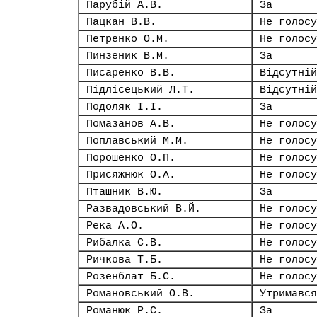
Парубій А.В.
За
Пацкан В.В.
Не голосу
Петренко О.М.
Не голосу
Пинзеник В.М.
За
Писаренко В.В.
Відсутній
Підлісецький Л.Т.
Відсутній
Подоляк І.І.
За
Помазанов А.В.
Не голосу
Поплавський М.М.
Не голосу
Порошенко О.П.
Не голосу
Присяжнюк О.А.
Не голосу
Пташник В.Ю.
За
Развадовський В.Й.
Не голосу
Река А.О.
Не голосу
Рибалка С.В.
Не голосу
Ричкова Т.Б.
Не голосу
Розенблат Б.С.
Не голосу
Романовський О.В.
Утримався
Романюк Р.С.
За